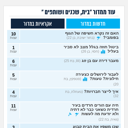
עוד ממדור "בית, שכנים ושותפים "
חדשות במדור
אקראיות במדור
האם זה נקרא חשיפה של הגוף
10
בפומבי?
(בחור ישיבה, בן 22)
עצות
ביטול חוזה בגלל מצב לא סביר
1
בעליל
(חסוי, בן 26)
עצות
מעבר דירה עם בן זוג
(lili, בת 25)
6
עצות
לעבור לירושלים כצעירה
5
חילונית? טעות?
(סנופקין, בת
עצות
20)
איך לייצר חברויות?
(נועהלה, בת
4
32)
עצות
חיה עם הורים חרדים בעיר
11
חרדית כשאני כבר לא דתיה
עצות
ולא יודעת מה לעשות
(גאיה, בת 22)
שכן משפץ את הבית קבוע
3