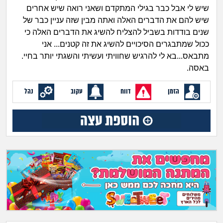
זוגיות
חיפוש שאלות
שיש לי אבל כבר בגילי המתקדם ושאני רואה שיש אחרים
שיש להם את הדברים האלה ואתה מבין שזה עניין כבר של
|
היריון ולידה
הרשמה
התחברות
שנים בודדות בשביל להצליח להשיג את הדברים האלה כי
ככול שמתבגרים הסיכויים להשיג את זה קטנים... אני
הורות ומשפחה
מתבאס...בא לי להרגיש שחוויתי ועשיתי והשגתי יותר בחיי.
באסה.
מתבגרים
הזמן
דווח
עקוב
נהל
מהבקו"ם... ועד מתי?!
לימודים וסטודנטים
עבודה וקריירה
חברים ואנשים
בית, שכנים ושותפים