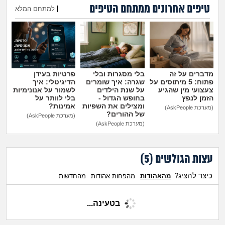
מה שעובר עליי
טיפים אחרונים ממתחם הטיפים
|
למתחם המלא
הוספת טיפ
שומרים על הגוף
פיננסי וכלכלה
מדברים על זה
בלי מסגרות ובלי
פרטיות בעידן
בין הסדינים
פתוח: 5 מיתוסים על
שגרה: איך שומרים
הדיגיטלי: איך
צעצועי מין שהגיע
על שנת הילדים
לשמור על אנונימיות
הזמן לנפץ
בחופש הגדול -
בלי לוותר על
ומצילים את השפיות
אמינות?
חיות מחמד
(מערכת AskPeople)
של ההורים?
(מערכת AskPeople)
(מערכת AskPeople)
יוקר המחיה
עצות הגולשים (
5
)
גאווה
כיצד להציג?
מהאהודות
מהפחות אהודות
מהחדשות
בטעינה...