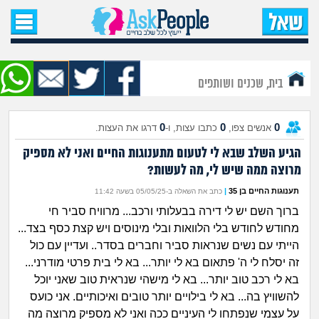
עמוד הבית
שאל שאלה
בית, שכנים ושותפים
שאלות חדשות
0
0
0
אנשים צפו,
כתבו עצות, ו-
דרגו את העצות.
שאלות שעוררו עניין
הגיע השלב שבא לי לטעום מתענוגות החיים ואני לא מספיק
מרוצה ממה שיש לי, מה לעשות?
עצות חדשות
תענוגות החיים בן 35
|
כתב את השאלה ב-05/05/25 בשעה 11:42
מה קורה כאן?
ברוך השם יש לי דירה בבעלותי ורכב... מרוויח סביר חי
מחודש לחודש בלי הלוואות ובלי מינוסים ויש קצת כסף בצד...
מתחם הטיפים
הייתי עם נשים שנראות סביר וחברים בסדר.. ועדיין עם כול
זה יסלח לי ה' פתאום בא לי יותר... בא לי בית פרטי מודרני...
בא לי רכב טוב יותר... בא לי מישהי שנראית טוב שאני יוכל
מדורים
להשוויץ בה... בא לי בילויים יותר טובים ואיכותיים. אני כועס
על עצמי שנפתחו לי העיניים ככה ואני לא מספיק מרוצה מה