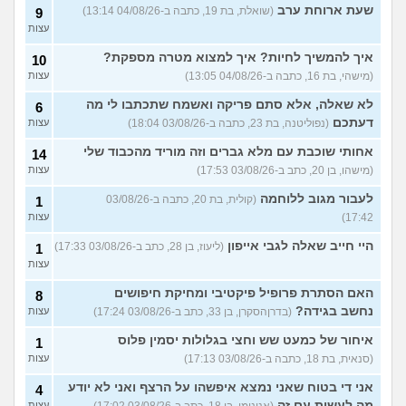
עוד שאלות חדשות במדור
שעת ארוחת ערב
(שואלת, בת 19, כתבה ב-04/08/26 13:14)
9
עצות
איך להמשיך לחיות? איך למצוא מטרה מספקת?
10
(מישהי, בת 16, כתבה ב-04/08/26 13:05)
עצות
לא שאלה, אלא סתם פריקה ואשמח שתכתבו לי מה
6
דעתכם
(נפוליטנה, בת 23, כתבה ב-03/08/26 18:04)
עצות
אחותי שוכבת עם מלא גברים וזה מוריד מהכבוד שלי
14
(מישהו, בן 20, כתב ב-03/08/26 17:53)
עצות
לעבור מגוב ללוחמה
(קולית, בת 20, כתבה ב-03/08/26
1
17:42)
עצות
היי חייב שאלה לגבי אייפון
(ליעוז, בן 28, כתב ב-03/08/26 17:33)
1
עצות
האם הסתרת פרופיל פיקטיבי ומחיקת חיפושים
8
נחשב בגידה?
(בדרןהסקרן, בן 33, כתב ב-03/08/26 17:24)
עצות
איחור של כמעט שש וחצי בגלולות יסמין פלוס
1
(סנאית, בת 18, כתבה ב-03/08/26 17:13)
עצות
אני די בטוח שאני נמצא איפשהו על הרצף ואני לא יודע
4
מה לעשות עם זה
(אנונימי, בן 18, כתב ב-03/08/26 17:02)
עצות