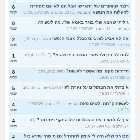
רוצה שההורים שלי יתגרשו אבל הם לא וגם מפחדת
6
להעלות את הנושא
(אנונימית, בת 23, כתבה ב-29/07/26 17:36)
עצות
גיליתי שאבא שלי בוגד באמא שלי, מה לעשות?
8
(אנונימי, בן 13, כתב ב-29/07/26 17:25)
עצות
אם לא אגיע לצו גיוס בגלל מצבי הנפשי
(מלשבית, בת 18,
2
כתבה ב-29/07/26 17:05)
עצות
לתת לה זמן ולהשאיר המצב כמו שהוא?
(Flo-T, בן 41, כתב
1
ב-29/07/26 16:56)
עצות
תדירות סקס, מה אפשר לעשות?
(נשוי, בן 28, כתב
8
ב-29/07/26 16:45)
עצות
איבדתי את הבתולים על נערת ליווי
(סתם מישהו, בן 17, כתב
5
ב-29/07/26 16:34)
עצות
לעשות קרחת ולשים פאה
(אנונימי, בן 20, כתב ב-29/07/26
4
16:23)
עצות
איך להתמודד עם ההשלכות של התקף פסיכוטי?
(ג'וני, בן
4
24, כתב ב-29/07/26 16:14)
עצות
מבואס שלא היה לי אומץ להתחיל עם מישהי שהיא בול
4