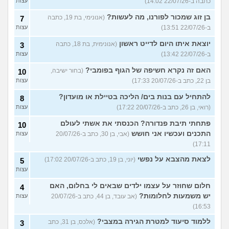
כתבה ב-22/07/26 14:02)
עצות
בן זוג שמכור לפורנו, מה לעשות?
(אנונימי, בת 19, כתבה
7
ב-22/07/26 13:51)
עצות
יוצאת איתו היום לדייט ראשון
(אנונימית, בת 18, כתבה
3
ב-22/07/26 13:42)
עצות
האם זה נקרא חשיפה של הגוף בפומבי?
(בחור ישיבה,
10
בן 22, כתב ב-20/07/26 17:33)
עצות
להתחיל עם בנות בים/ הליכה בטיילת או מועדון?
8
(רואי, בן 26, כתב ב-20/07/26 17:22)
עצות
פתחתי תיבת פנדורה? הכנסתי את אשתי לעולם
10
התכנים ועכשיו אני חושש
(אבי, בן 30, כתב ב-20/07/26
עצות
17:11)
לצאת מהצבא על נפשי
(יוני, בן 19, כתב ב-20/07/26 17:02)
5
עצות
חלום שחוזר על עצמו ילדים שבאים לי בחלום, האם
4
יש משמעות לחלומות?
(אב עובד, בן 44, כתב ב-20/07/26
עצות
16:53)
ללמוד סיעוד למטרת הגירה במצבי?
(אלכס, בן 31, כתב
3