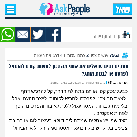
עמוד הבית
שאל שאלה
עבודה וקריירה
שאלות חדשות
4
2
7562
אנשים צפו,
כתבו עצות, ו-
דרגו את העצות.
שאלות שעוררו עניין
עסקים רבים שואלים את אותי מה נכון לעשות קודם להתחיל
לפרסם או לבנות מותג?
עצות חדשות
אדי כהן בן 65
|
כתב את השאלה ב-12/05/25 בשעה 18:52
מה קורה כאן?
כבעל עסק קטן או יזם בתחילת הדרך, קל להרגיש דחף
"לצאת החוצה": לפרסם, להביא לקוחות, לייצר תנועה. אבל
מתחם הטיפים
בלי מיתוג ברור, המסר עלול ללכת לאיבוד והפרסום הופך
לפחות אפקטיבי.
מדורים
מצד שני, יש עסקים שמתחילים דווקא בעיצוב לוגו או בחירת
צבעים בלי לחשוב קודם על האסטרטגיה, הקהל או הבידול.