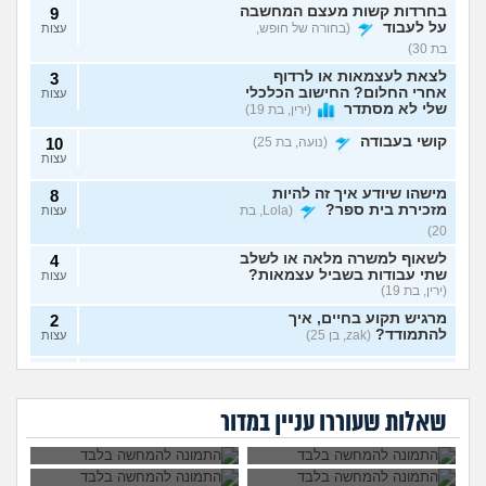
בחרדות קשות מעצם המחשבה
9
על לעבוד
(בחורה של חופש,
עצות
בת 30)
לצאת לעצמאות או לרדוף
3
אחרי החלום? החישוב הכלכלי
עצות
שלי לא מסתדר
(ירין, בת 19)
קושי בעבודה
(נועה, בת 25)
10
עצות
מישהו שיודע איך זה להיות
8
מזכירת בית ספר?
(Lola, בת
עצות
20)
לשאוף למשרה מלאה או לשלב
4
שתי עבודות בשביל עצמאות?
עצות
(ירין, בת 19)
מרגיש תקוע בחיים, איך
2
להתמודד?
(zak, בן 25)
עצות
איך לעשות כסף מתמונות של
7
יכולים לפטר אותי כי
הגשתי ציפיית שכר
כפות רגליים בצורה אנונימית
שמתי בצחוק מלח
יותר גבוהה משלו ויש
עצות
אני מעצבת גרפית,
ללכת להפגין? זה
בקפה לאחד
לי יותר ניסיון, למה
בלי שיגלו אותי?
(אליס, בת
האם AI באמת יקח לי
יפגע בקריירה שלי
העובדים?
הוא מקבל שכר גבוה
שאלות שעוררו עניין במדור
את העבודה בסוף?
בעתיד?
20)
יותר?
ניסיתי כמעט הכול בקשר
4
לעבודה סלאש לימודים
עצות
מרגישה שאין עתיד
(אנונימית, בת