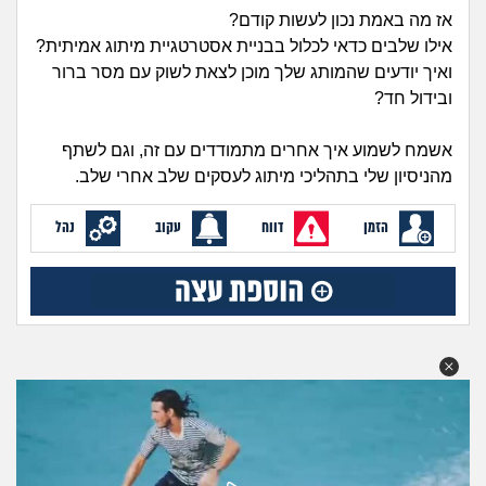
זוגיות
חיפוש שאלות
אז מה באמת נכון לעשות קודם?
|
אילו שלבים כדאי לכלול בבניית אסטרטגיית מיתוג אמיתית?
היריון ולידה
הרשמה
התחברות
ואיך יודעים שהמותג שלך מוכן לצאת לשוק עם מסר ברור
ובידול חד?
הורות ומשפחה
אשמח לשמוע איך אחרים מתמודדים עם זה, וגם לשתף
מתבגרים
מהניסיון שלי בתהליכי מיתוג לעסקים שלב אחרי שלב.
מהבקו"ם... ועד מתי?!
הזמן
דווח
עקוב
נהל
לימודים וסטודנטים
עבודה וקריירה
חברים ואנשים
בית, שכנים ושותפים