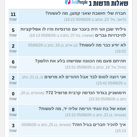
שאלות חדשות ב
במה לעבוד?
(אנונימי, בן 17)
3
עצות
חברה שלי חושבת שאני קמצן, מה לעשות?
11
(ליאור, גיל: 23, נכתב ב-05/08/26 16:22)
עצות
שחוק עד דמעות מעבודה
3
זמנית: האם לחתום אבטלה
עצות
גיליתי שבן זוגי היה בעבר עם טרנסיות והיו לו אפליקציות
5
ולהשקיע בהייטק או למצוא
עבודה אחרת?
להיכרויות גברים
(שושנה, בת 37, כתבה ב-05/08/26 16:13)
עצות
(סטודנט, בן 22)
לא יודע כבר מה לעשות?
(בן אדם, בן 18, כתב ב-05/08/26
2
איך מוצאים עבודה בעיר שלי?
5
16:02)
עצות
(אסי, בן 38)
עצות
תהיתם פעם מה הכוונה שמישהו בלע את הלשון?
6
האם כדאי עגלות באמריקה/
3
(מיכל, גיל: 18, נכתב ב-05/08/26 15:51)
עצות
קוסמטיקה?
(אנגל, בת 22)
עצות
אני רוצה לטוס לבד אבל ההורים לא מרשים
(כ, בן 21, כתב
2
מסיימת תואר במדמח ולא
3
יודעת לאן להמשיך מפה
(נועם,
עצות
ב-05/08/26 15:42)
עצות
בת 23)
חימושניק בגדוד הנדסה קרבית פרופיל 72?
(מוהנדס, בן 20,
0
שאלות על המקצוע של הנהלת
5
כתב ב-05/08/26 15:33)
עצות
חשבונות
(מישהי, בת 30)
עצות
אמא של בת זוגתי הרימה עליה יד, מה לעשות?
8
איך לשפר את הנושא
4
התעסוקתי?
(אנונימית, בת 27)
עצות
(אנונימי, בן 22, כתב ב-05/08/26 15:22)
עצות
איך להבין מה הכיוון שלי?
איך להכיר חברים בגיל הזה?
4
(אנונימי, בן 25, כתב ב-05/08/26
3
(אנונימית, בת 21)
עצות
15:13)
עצות