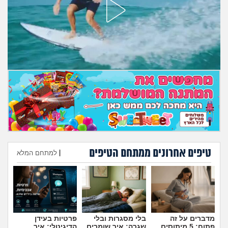
מה שעובר עליי
שומרים על הגוף
פיננסי וכלכלה
בין הסדינים
חיות מחמד
יוקר המחיה
טיפים אחרונים ממתחם הטיפים
|
למתחם המלא
גאווה
הוספת טיפ
מדברים על זה
בלי מסגרות ובלי
פרטיות בעידן
פתוח: 5 מיתוסים
שגרה: איך שומרים
הדיגיטלי: איך