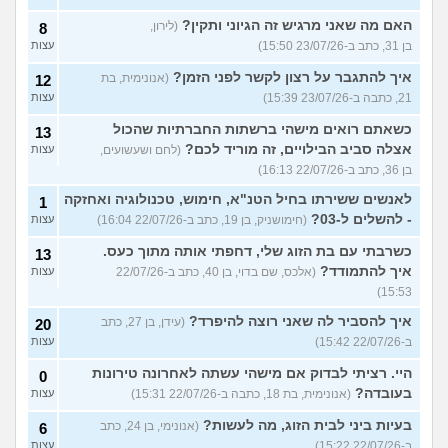
האם מה שאני מרגיש זה הגיוני ותקין?
(לירון,
8
בן 31, כתב ב-23/07/26 15:50)
עצות
איך להתגבר על רצון לקשר לפני הזמן?
(אנונימית, בת
12
21, כתבה ב-23/07/26 15:39)
עצות
כשאתם רואים מישהי ברשתות החברתיות שהכול
13
אצלה סביב הבילויים, זה מוריד לכם?
(לחם ושעשועים,
עצות
בן 36, כתב ב-22/07/26 16:13)
לאנשים ששירתו בחיל הטנ"א, חימוש, טכנולוגיה ואחזקה
1
- להשלים ל-03?
(חימושניק, בן 19, כתב ב-22/07/26 16:04)
עצות
כשרבתי עם בת הזוג שלי, דחפתי אותה מתוך כעס.
13
איך להתמודד?
(אלכס, שם בדוי, בן 40, כתב ב-22/07/26
עצות
15:53)
איך להסביר לה שאני רוצה להיפרד?
(עידן, בן 27, כתב
20
ב-22/07/26 15:42)
עצות
היי. רציתי לבדוק אם מישהי עשתה לאחרונה טירונות
0
בעובדה?
(אנונימית, בת 18, כתבה ב-22/07/26 15:31)
עצות
בעיות ביני לבית הזוג, מה לעשות?
(אנונימי, בן 24, כתב
6
ב-22/07/26 15:22)
עצות