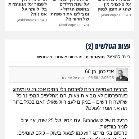
על צעצועי מין
על שנת הילדים
לשמור על אנונימיות
שהגיע הזמן לנפץ
בחופש הגדול -
בלי לוותר על
ומצילים את השפיות
אמינות?
(מערכת AskPeople)
של ההורים?
(מערכת AskPeople)
(מערכת AskPeople)
עצות הגולשים (
2
)
כיצד להציג?
מהאהודות
מהפחות אהודות
מהחדשות
אדי כהן, בן 66
|
13/05/25 05:56
דווח על עצה זו
מרבית העסקים רצים לפרסם בלי בסיס אסטרטגי ומיתוג
כשהפרסום לא מביא תוצאות, הם מחליפים קמפיינר כל
שלושה חודשים – במקום לעצור ולשאול: האם בכלל ברור
מה אני אומר לעולם?
כבעלים של Brandwiz, עם ניסיון של 25 שנה, אני יכול
לומר בוודאות:
פרסום בלי מיתוג הוא כמו לצעוק בשוק – כולם שומעים,