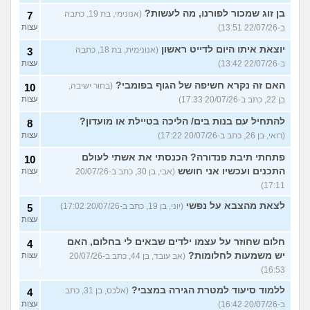
בן זוג שמכור לפורנו, מה לעשות?
(אנונימי, בת 19, כתבה
7
ב-22/07/26 13:51)
עצות
יוצאת איתו היום לדייט ראשון
(אנונימית, בת 18, כתבה
3
ב-22/07/26 13:42)
עצות
האם זה נקרא חשיפה של הגוף בפומבי?
(בחור ישיבה,
10
בן 22, כתב ב-20/07/26 17:33)
עצות
להתחיל עם בנות בים/ הליכה בטיילת או מועדון?
8
(רואי, בן 26, כתב ב-20/07/26 17:22)
עצות
פתחתי תיבת פנדורה? הכנסתי את אשתי לעולם
10
התכנים ועכשיו אני חושש
(אבי, בן 30, כתב ב-20/07/26
עצות
17:11)
לצאת מהצבא על נפשי
(יוני, בן 19, כתב ב-20/07/26 17:02)
5
עצות
חלום שחוזר על עצמו ילדים שבאים לי בחלום, האם
4
יש משמעות לחלומות?
(אב עובד, בן 44, כתב ב-20/07/26
עצות
16:53)
ללמוד סיעוד למטרת הגירה במצבי?
(אלכס, בן 31, כתב
4
ב-20/07/26 16:42)
עצות