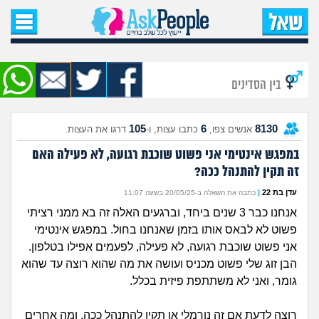
עמוד הבית
שאל שאלה
בין הסדינים
שאלות חדשות
105
6
8130
אנשים צפו,
כתבו עצות, ו-
דרגו את העצות.
שאלות שעוררו עניין
במפגש אינטימי אני פשוט שוכבת רגועה, לא פעילה האם
זה תקין להתנהל ככה?
עצות חדשות
עדן בת 22
|
כתבה את השאלה ב-20/05/25 בשעה 11:07
מה קורה כאן?
אנחנו כבר 3 שנים ביחד, וברגעים האלה זה בא ממני רציתי
פשוט לא לבאס אותו בזמן שאנחנו בחול. במפגש אינטימי
מתחם הטיפים
אני פשוט שוכבת רגועה, לא פעילה, לפעמים אפילו בטלפון.
הבן זוג שלי פשוט מכניס ועושה את מה שהוא רוצה עד שהוא
גומר, ואני לא משתתפת פיזית בכלל.
מדורים
רוצה לדעת אם זה נורמלי או תקין להתנהל ככה, ומה אחרים