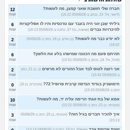
האם חוויתי תקיפה מינית?
14
עצות
חברה שלי חושבת שאני קמצן, מה לעשות?
(רוויטל, בת 24)
12
(ליאור, גיל: 23, נכתב ב-05/08/26 16:22)
עצות
בנות,אתן הייתן "מסדרות" את
5
אח שלכם במצב כזה?
עצות
גיליתי שבן זוגי היה בעבר עם טרנסיות והיו לו אפליקציות
6
(לוחם שקרוב ל'חרור, בן 21)
להיכרויות גברים
(שושנה, בת 37, כתבה ב-05/08/26 16:13)
עצות
מסאג׳יסט מעורער
4
לא יודע כבר מה לעשות?
(בן אדם, בן 18, כתב ב-05/08/26
2
עצות
(מסאג׳יסט מעורער, בן 26)
16:02)
עצות
אנחנו מקיימים יחסים עם
5
בגדים וזה לא מפריע לבעלי,
עצות
תהיתם פעם מה הכוונה שמישהו בלע את הלשון?
6
מה לעשות?
(דיאנה, בת 42)
(מיכל, גיל: 18, נכתב ב-05/08/26 15:51)
עצות
מחזור לאחר כמה שעות, זה
9
אני רוצה לטוס לבד אבל ההורים לא מרשים
בטוח?
(כ, בן 21, כתב
(שלומי, בן 21)
2
עצות
ב-05/08/26 15:42)
עצות
נשוי מפנטז על ליידיבויס
4
(מאטיטיהו, בן 37)
עצות
חימושניק בגדוד הנדסה קרבית פרופיל 72?
(מוהנדס, בן 20,
0
כתב ב-05/08/26 15:33)
עצות
למישהו יש עצה איך לדכא את
7
החשק המיני?
(יפה, בת 43)
עצות
אמא של בת זוגתי הרימה עליה יד, מה לעשות?
10
(אנונימי, בן 22, כתב ב-05/08/26 15:22)
עצות
עוד שאלות חדשות במדור
איך להכיר חברים בגיל הזה?
(אנונימי, בן 25, כתב ב-05/08/26
3
15:13)
עצות
שעת ארוחת ערב
(שואלת, בת 19, כתבה ב-04/08/26 13:14)