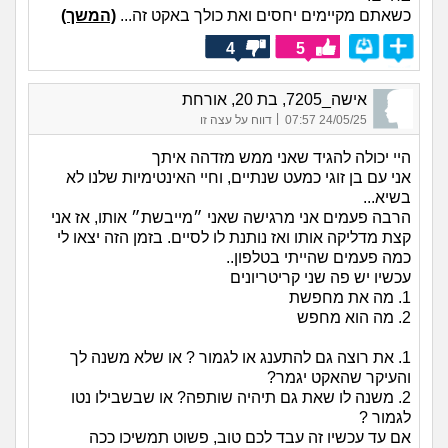
כשאתם מקיימים יחסים ואת כולך באקט זה...
(המשך)
4
5
אישה_7205, בת 20, אורחת
|
24/05/25 07:57
דווח על עצה זו
היי יכולה להגיד שאני ממש מזדהה איתך
אני עם בן זוגי כמעט שנתיים, וחיי האינטימיות שלנו לא
בשיא...
הרבה פעמים אני מרגישה שאני ״מייבשת״ אותו, אז אני
קצת מדליקה אותו ואז נותנת לו לסיים. בזמן הזה יצאו לי
כמה פעמים שהייתי בטלפון..
עכשיו יש פה שני קריטריונים
1. מה את מחפשת
2. מה הוא מחפש
1. את רוצה גם להתענג או לגמור ? או שלא משנה לך
והעיקר שהאקט יגמר?
2. משנה לו שאת גם תיהיה שותפה? או שבשבילו נטו
לגמור ?
אם עד עכשיו זה עבד לכם טוב, פשוט תמשיכו ככה