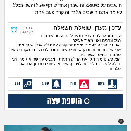
זוגיות
חיפוש שאלות
חושבים על סיטואציות שבהן אחד שותף פעיל והשני בכלל
לא מה אתם חושבים אל זה זה קרה פעם אחת
|
היריון ולידה
הרשמה
התחברות
עדכון מעדן, שואלת השאלה
19:03
הורות ומשפחה
24/05/25
ערב טוב לכולם זה לא תמיד לרוב אנחנו שוכבים
רגיל ונהנים ואני מאוד פעילה
מתבגרים
ואני גם הרבה פעמים יוזמת זה קורה אחת לה אבל יש פעמים
שלי אין כוח והוא חרמן אז אני פשוט נותנת לו להנות במקום שהוא
סתם התבאס ויעשה ביד
מהבקו"ם... ועד מתי?!
הוא פשוט מוריד לי את החלק התחתון מכניס עד שהוא גומר ואני
יכולה להיות בטלפון או לצטרף אליו או שאני בטלפון או רואה
טלוזיה
לימודים וסטודנטים
הזמן
דווח
עקוב
נהל
עבודה וקריירה
חברים ואנשים
בית, שכנים ושותפים