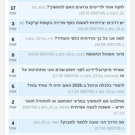
לוקח אותי לדייטים גרועים האם להמשיך?
(נטע, בת
17
21, כתבה ב-20/07/26 16:31)
עצות
יש דרכים יצירתיות לעשות כסף מדירה בקומת קרקע?
(שי,
3
בן 23, כתב ב-20/07/26 16:20)
עצות
למה אני כל כך חרדתית כלפי העתיד?
(ירין, בת 19, כתבה
6
ב-20/07/26 16:09)
עצות
מיוני אשכול התעופה
(ככככ, בן 18, כתב ב-20/07/26 16:00)
0
עצות
עשיתי מיקרובליידינג לפני חמש שנים ואני מתחרטת על
2
זה
(אנונימית, בת 23, כתבה ב-19/07/26 17:35)
עצות
לימודי כלכלה וניהול ב-2026 האם יהיה לי עתיד בזה?
5
(כפיר, בן 23, כתב ב-19/07/26 17:24)
עצות
מתלבט אם להמשיך במדעי המחשב או להתחיל תואר
2
חדש – אשמח לעצה אמיתית
(מדמח, בן 21, כתב ב-19/07/26
עצות
17:13)
מה הדרך הכי טובה ללמוד למבחן?
(אודי, בן 20, כתב
4
ב-19/07/26 17:04)
עצות