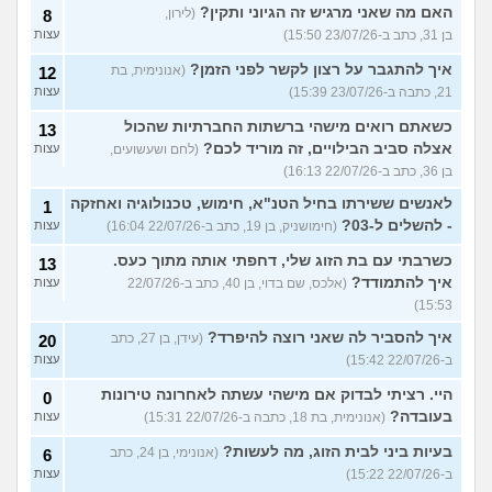
האם מה שאני מרגיש זה הגיוני ותקין?
(לירון,
8
בן 31, כתב ב-23/07/26 15:50)
עצות
איך להתגבר על רצון לקשר לפני הזמן?
(אנונימית, בת
12
21, כתבה ב-23/07/26 15:39)
עצות
כשאתם רואים מישהי ברשתות החברתיות שהכול
13
אצלה סביב הבילויים, זה מוריד לכם?
(לחם ושעשועים,
עצות
בן 36, כתב ב-22/07/26 16:13)
לאנשים ששירתו בחיל הטנ"א, חימוש, טכנולוגיה ואחזקה
1
- להשלים ל-03?
(חימושניק, בן 19, כתב ב-22/07/26 16:04)
עצות
כשרבתי עם בת הזוג שלי, דחפתי אותה מתוך כעס.
13
איך להתמודד?
(אלכס, שם בדוי, בן 40, כתב ב-22/07/26
עצות
15:53)
איך להסביר לה שאני רוצה להיפרד?
(עידן, בן 27, כתב
20
ב-22/07/26 15:42)
עצות
היי. רציתי לבדוק אם מישהי עשתה לאחרונה טירונות
0
בעובדה?
(אנונימית, בת 18, כתבה ב-22/07/26 15:31)
עצות
בעיות ביני לבית הזוג, מה לעשות?
(אנונימי, בן 24, כתב
6
ב-22/07/26 15:22)
עצות