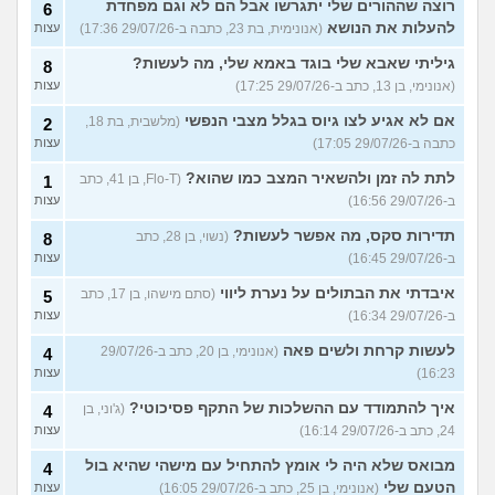
רוצה שההורים שלי יתגרשו אבל הם לא וגם מפחדת
6
להעלות את הנושא
(אנונימית, בת 23, כתבה ב-29/07/26 17:36)
עצות
גיליתי שאבא שלי בוגד באמא שלי, מה לעשות?
8
(אנונימי, בן 13, כתב ב-29/07/26 17:25)
עצות
אם לא אגיע לצו גיוס בגלל מצבי הנפשי
(מלשבית, בת 18,
2
כתבה ב-29/07/26 17:05)
עצות
לתת לה זמן ולהשאיר המצב כמו שהוא?
(Flo-T, בן 41, כתב
1
ב-29/07/26 16:56)
עצות
תדירות סקס, מה אפשר לעשות?
(נשוי, בן 28, כתב
8
ב-29/07/26 16:45)
עצות
איבדתי את הבתולים על נערת ליווי
(סתם מישהו, בן 17, כתב
5
ב-29/07/26 16:34)
עצות
לעשות קרחת ולשים פאה
(אנונימי, בן 20, כתב ב-29/07/26
4
16:23)
עצות
איך להתמודד עם ההשלכות של התקף פסיכוטי?
(ג'וני, בן
4
24, כתב ב-29/07/26 16:14)
עצות
מבואס שלא היה לי אומץ להתחיל עם מישהי שהיא בול
4
הטעם שלי
(אנונימי, בן 25, כתב ב-29/07/26 16:05)
עצות