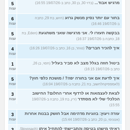
מרגיש אבוד...
(בדוי 30, בן 30, כתב ב-19/07/26 16:55)
5
עצות
בחור עם יותר נסיון מנשק גרוע
(היוש, בת 29, כתבה
6
ב-19/07/26 16:46)
עצות
בבקשה תעזרו לי. אני מרגישה שאני משתגעת
(Eden, בת
5
18, כתבה ב-19/07/26 16:37)
עצות
איך להכיר חברים?
(טוהר, בן 16, כתב ב-19/07/26 16:26)
4
עצות
ביטול חוזה בגלל מצב לא סביר בעליל
(חסוי, בן 26,
1
כתב ב-19/07/26 16:15)
עצות
איך לדעת אם אני בחורה יפה? / מושכת כלפי חוץ?
5
(לאמפסיקהלחשוב, בת 21, כתבה ב-19/07/26 16:04)
עצות
לצאת לעצמאות או לרדוף אחרי החלום? החישוב
3
הכלכלי שלי לא מסתדר
(ירין, בת 19, כתבה ב-19/07/26
עצות
15:55)
עזרה ויעוץ: בזוגיות מדהימה אבל חושק בבנות אחרות
3
(אנונימי, בן 20, כתב ב-19/07/26 15:44)
עצות
ראיתי מישהו בטיסה והתביישתי להתחיל איתו
(Stoyosach,
3