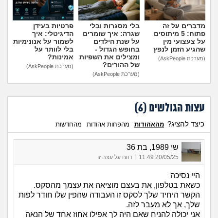
מדברים על זה
בלי מסגרות ובלי
פרטיות בעידן
פתוח: 5 מיתוסים
שגרה: איך שומרים
הדיגיטלי: איך
על צעצועי מין
על שנת הילדים
לשמור על אנונימיות
שהגיע הזמן לנפץ
בחופש הגדול -
בלי לוותר על
ומצילים את השפיות
אמינות?
(מערכת AskPeople)
של ההורים?
(מערכת AskPeople)
(מערכת AskPeople)
עצות הגולשים (
6
)
כיצד להציג?
מהאהודות
מהפחות אהודות
מהחדשות
שי 1989, בת 36
|
20/05/25 11:49
דווח על עצה זו
היי נסיכה
כשאת בטלפון, את בעצם מוציאה את עצמך מהסקס.
הקשר היחיד שלך לסקס זו העבודה שהפין שלו חודר לפות
שלך, אך לא מעבר לזה.
אני יכולה להניח שאם היה לך אפילו אחוז אחד של הנאה