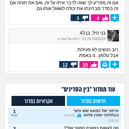
אם זה מפריע לך שווה לדבר איתו על זה, ואם את תוהה אם
זה בסדר מבחינתו את יכולה לשאול אותו גם.
3
4
בני היל, בן 43
|
20/05/25 23:29
דווח על עצה זו
רוב הנשים לא פעילות.
אבל טלפון.. נו באמת.
12
10
עוד ממדור "בין הסדינים"
חדשות במדור
אקראיות במדור
איחור של כמעט שש וחצי
1
בגלולות יסמין פלוס
(סנאית,
עצות
בת 18)
מה לעשות במקרה המוזר שלי?
3