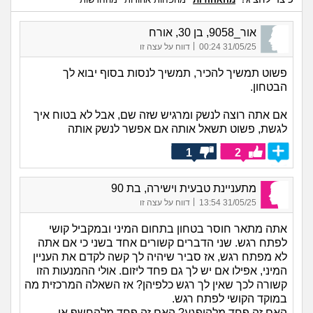
אור_9058, בן 30, אורח
|
31/05/25 00:24
דווח על עצה זו
פשוט תמשיך להכיר, תמשיך לנסות בסוף יבוא לך
הבטחון.
אם אתה רוצה לנשק ומרגיש שזה שם, אבל לא בטוח איך
לגשת, פשוט תשאל אותה אם אפשר לנשק אותה
1
2
מתעניינת טבעית וישירה, בת 90
|
31/05/25 13:54
דווח על עצה זו
אתה מתאר חוסר בטחון בתחום המיני ובמקביל קושי
לפתח רגש. שני הדברים קשורים אחד בשני כי אם אתה
לא מפתח רגש, אז סביר שיהיה לך קשה לקדם את העניין
המיני, אפילו אם יש לך גם פחד ליזום. אולי ההמנעות הזו
קשורה לכך שאין לך רגש כלפיהן? אז השאלה המרכזית מה
במוקד הקושי לפתח רגש.
האם זה פחד מלהיפגע? האם זה פחד מלהחשף או