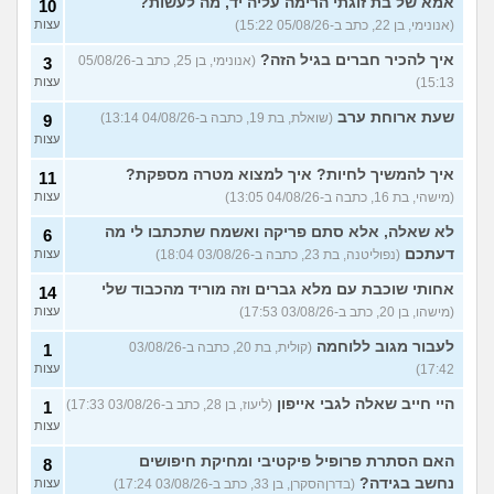
לוקח אותי לדייטים גרועים
אמא של בת זוגתי הרימה עליה יד, מה לעשות?
17
10
האם להמשיך?
(נטע, בת 21)
עצות
(אנונימי, בן 22, כתב ב-05/08/26 15:22)
עצות
איך להכיר חברים בגיל הזה?
עוד שאלות חדשות במדור
(אנונימי, בן 25, כתב ב-05/08/26
3
15:13)
עצות
שעת ארוחת ערב
(שואלת, בת 19, כתבה ב-04/08/26 13:14)
9
עצות
איך להמשיך לחיות? איך למצוא מטרה מספקת?
11
(מישהי, בת 16, כתבה ב-04/08/26 13:05)
עצות
לא שאלה, אלא סתם פריקה ואשמח שתכתבו לי מה
6
דעתכם
(נפוליטנה, בת 23, כתבה ב-03/08/26 18:04)
עצות
אחותי שוכבת עם מלא גברים וזה מוריד מהכבוד שלי
14
(מישהו, בן 20, כתב ב-03/08/26 17:53)
עצות
לעבור מגוב ללוחמה
(קולית, בת 20, כתבה ב-03/08/26
1
17:42)
עצות
היי חייב שאלה לגבי אייפון
(ליעוז, בן 28, כתב ב-03/08/26 17:33)
1
עצות
האם הסתרת פרופיל פיקטיבי ומחיקת חיפושים
8
נחשב בגידה?
(בדרןהסקרן, בן 33, כתב ב-03/08/26 17:24)
עצות