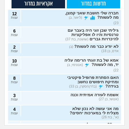
חדשות במדור
אקראיות במדור
חברה שלי חושבת שאני קמצן,
12
מה לעשות?
(ליאור, בן
עצות
23)
גיליתי שבן זוגי היה בעבר עם
6
טרנסיות והיו לו אפליקציות
עצות
להיכרויות גברים
(שושנה, בת 37)
לא יודע כבר מה לעשות?
(בן
2
אדם, בן 18)
עצות
אמא של בת זוגתי הרימה עליה
10
יד, מה לעשות?
(אנונימי, בן
עצות
22)
האם הסתרת פרופיל פיקטיבי
8
ומחיקת חיפושים נחשב
עצות
בגידה?
(בדרןהסקרן, בן 33)
אשמח לעזרה אמיתית וכנה
3
(אנושי, בן 27)
עצות
מה אני עושה לא נכון שלא
4
מצליח לי במערכות יחסים?
עצות
(א׳, בת 26)
בת 28 ואף פעם לא הייתי
6
אבא של בעלי מסתכל
האם להתגרש בשביל
בזוגיות, האם לשקר על כך