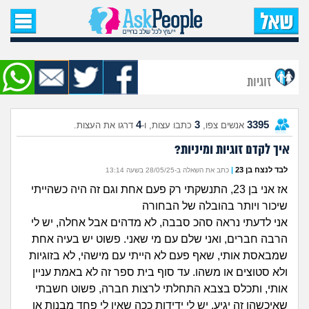
עמוד הבית
שאל שאלה
זוגיות
שאלות חדשות
4
3
3395
אנשים צפו,
כתבו עצות, ו-
דרגו את העצות.
שאלות שעוררו עניין
איך לקדם זוגיות ומיניות?
עצות חדשות
לבד לנצח בן 23
|
כתב את השאלה ב-28/05/25 בשעה 13:14
אז אני בן 23, התנשקתי רק פעם אחת וגם זה היה כשהייתי
מה קורה כאן?
שיכור ויותר בהובלה של הבחורה
אני לדעתי נראה סהכ סבבה, לא מדהים אבל אחלה, יש לי
מתחם הטיפים
הרבה חברים, ואני שלם עם מי שאני. פשוט יש בעיה אחת
שמבאסת אותי, שאף פעם לא הייתי עם מישהי, לא בזוגיות
מדורים
ולא סטוצים או משהו. עד סוף בית ספר זה לא באמת עניין
אותי, ותכלס בצבא התחלתי לרצות חברה, פשוט חשבתי
שאיכשהו זה יגיע. יש לי ידידות ככה שאין לי פחד מבנות או