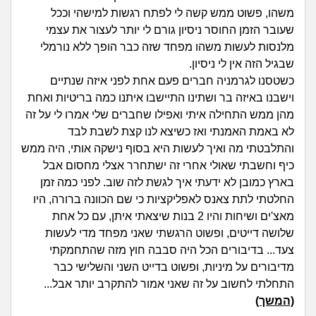
זוגיות
חיפוש שאלות
משהו, פשוט ממש קשה לי לפתח רגשות למישהי וככל
|
שעובר הזמן החוסר ניסיון גורם לי יותר לעצור את עצמי
היריון ולידה
הרשמה
התחברות
מלנסות לעשות משהו מפחד שזה כבר הופך ללא נורמלי
שבגיל הזה אין לי ניסיון.
הורות ומשפחה
כשטסנו לגרמניה חברים פעם אחת לפני איזה שנתיים
וישבנו באיזה בר ושתינו התיישבו איתנו כמה בריטיות ואחת
מתבגרים
מהן ממש התחילה איתי ואפילו שחברים שלי אמרו לי על זה
לא באמת האמנתי ואז כשיצא לנו קצת לשבת לבד
מהבקו"ם... ועד מתי?!
והתלבטתי מה ואיך לעשות היא בסוף נישקה אותי, היה ממש
כיף וחשבתי שאולי אחרי זה ישתחרר אצלי מחסום אבל
לימודים וסטודנטים
בארץ כמובן לא ידעתי איך לגשת לזה שוב. לפני כמה זמן
החלטתי לתת צאנס לאפליקציות כי שם הכוונה ברורה, היו
עבודה וקריירה
מאצ'ים ושיחות והיו 2 בנות שיצאתי איתן, עם כל אחת
שלושה דייטים, ופשוט הרגשתי שאני מפחד מדי לעשות
חברים ואנשים
צעד... בדיבורים הכל היה סבבה חוץ מזה שהתחמקתי
מדיבורים על מיניות, ופשוט בדייט השני והשלישי כבר
התחלתי לחשוב על זה שאני אמור להתקרב יותר אבל...
בית, שכנים ושותפים
(המשך)