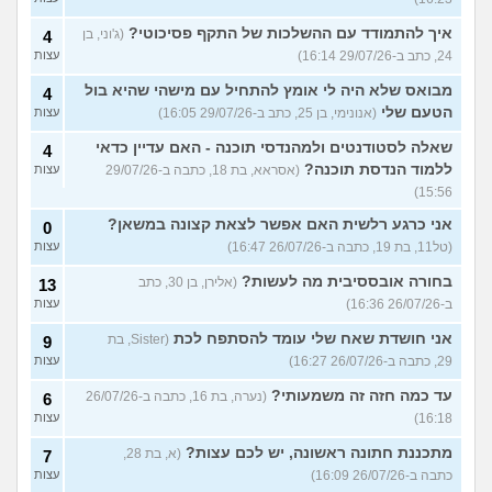
איך להתמודד עם ההשלכות של התקף פסיכוטי?
(ג'וני, בן
4
24, כתב ב-29/07/26 16:14)
עצות
מבואס שלא היה לי אומץ להתחיל עם מישהי שהיא בול
4
הטעם שלי
(אנונימי, בן 25, כתב ב-29/07/26 16:05)
עצות
שאלה לסטודנטים ולמהנדסי תוכנה - האם עדיין כדאי
4
ללמוד הנדסת תוכנה?
(אסראא, בת 18, כתבה ב-29/07/26
עצות
15:56)
אני כרגע רלשית האם אפשר לצאת קצונה במשאן?
0
(טל11, בת 19, כתבה ב-26/07/26 16:47)
עצות
בחורה אובססיבית מה לעשות?
(אלירן, בן 30, כתב
13
ב-26/07/26 16:36)
עצות
אני חושדת שאח שלי עומד להסתפח לכת
(Sister, בת
9
29, כתבה ב-26/07/26 16:27)
עצות
עד כמה חזה זה משמעותי?
(נערה, בת 16, כתבה ב-26/07/26
6
16:18)
עצות
מתכננת חתונה ראשונה, יש לכם עצות?
(א, בת 28,
7
כתבה ב-26/07/26 16:09)
עצות