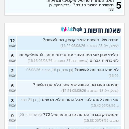
איך להתגבר על רצון לקשר
12
האם הסתרת פרופיל פיקטיבי ומחיקת
5
לפני הזמן?
(אנונימית, בת 21)
חיפושים נחשב בגידה?
עצות
(בדרןהסקרן, בן
33)
כשאתם רואים מישהי ברשתות
13
החברתיות שהכול אצלה סביב
עצות
הבילויים, זה מוריד לכם?
(לחם ושעשועים, בן 36)
שאלות חדשות ב
כשרבתי עם בת הזוג שלי,
13
דחפתי אותה מתוך כעס. איך
חברה שלי חושבת שאני קמצן, מה לעשות?
עצות
12
להתמודד?
(אלכס, שם בדוי, בן
(ליאור, גיל: 23, נכתב ב-05/08/26 16:22)
עצות
40)
גיליתי שבן זוגי היה בעבר עם טרנסיות והיו לו אפליקציות
6
איך להסביר לה שאני רוצה
20
להיכרויות גברים
(שושנה, בת 37, כתבה ב-05/08/26 16:13)
עצות
להיפרד?
(עידן, בן 27)
עצות
לא יודע כבר מה לעשות?
(בן אדם, בן 18, כתב ב-05/08/26
2
בעיות ביני לבית הזוג, מה
6
לעשות?
(אנונימי, בן 24)
16:02)
עצות
עצות
לא משלמת בדייטים
תהיתם פעם מה הכוונה שמישהו בלע את הלשון?
(אלי, בן
9
6
עצות
29)
(מיכל, גיל: 18, נכתב ב-05/08/26 15:51)
עצות
יוצאת איתו היום לדייט ראשון
3
אני רוצה לטוס לבד אבל ההורים לא מרשים
(כ, בן 21, כתב
3
(אנונימית, בת 18)
עצות
ב-05/08/26 15:42)
עצות
להתחיל עם בנות בים/ הליכה
8
חימושניק בגדוד הנדסה קרבית פרופיל 72?
(מוהנדס, בן 20,
0
בטיילת או מועדון?
(רואי, בן
עצות
כתב ב-05/08/26 15:33)
עצות
26)