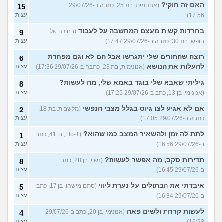
האם זה חוקי?
(אנונימית, בת 25, כתבה ב-29/07/26
15
17:56)
עצות
בחרדות קשות מעצם המחשבה על לעבוד
(בחורה של
9
חופש, בת 30, כתבה ב-29/07/26 17:47)
עצות
רוצה שההורים שלי יתגרשו אבל הם לא וגם מפחדת
6
להעלות את הנושא
(אנונימית, בת 23, כתבה ב-29/07/26 17:36)
עצות
גיליתי שאבא שלי בוגד באמא שלי, מה לעשות?
8
(אנונימי, בן 13, כתב ב-29/07/26 17:25)
עצות
אם לא אגיע לצו גיוס בגלל מצבי הנפשי
(מלשבית, בת 18,
2
כתבה ב-29/07/26 17:05)
עצות
לתת לה זמן ולהשאיר המצב כמו שהוא?
(Flo-T, בן 41, כתב
1
ב-29/07/26 16:56)
עצות
תדירות סקס, מה אפשר לעשות?
(נשוי, בן 28, כתב
8
ב-29/07/26 16:45)
עצות
איבדתי את הבתולים על נערת ליווי
(סתם מישהו, בן 17, כתב
5
ב-29/07/26 16:34)
עצות
לעשות קרחת ולשים פאה
(אנונימי, בן 20, כתב ב-29/07/26
4
16:23)
עצות