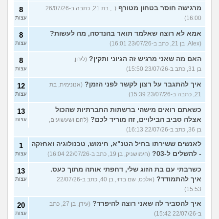
מרגישה חוסר בטחון מטורף
(.., בת 21, כתבה ב-26/07/26
8
16:00)
עצות
אמא לא רוצה שאלמד תואר בהנדסה, מה לעשות?
8
(Alex, בן 21, כתב ב-23/07/26 16:01)
עצות
האם מה שאני מרגיש זה הגיוני ותקין?
(לירון,
8
בן 31, כתב ב-23/07/26 15:50)
עצות
איך להתגבר על רצון לקשר לפני הזמן?
(אנונימית, בת
12
21, כתבה ב-23/07/26 15:39)
עצות
כשאתם רואים מישהי ברשתות החברתיות שהכול
13
אצלה סביב הבילויים, זה מוריד לכם?
(לחם ושעשועים,
עצות
בן 36, כתב ב-22/07/26 16:13)
לאנשים ששירתו בחיל הטנ"א, חימוש, טכנולוגיה ואחזקה
1
- להשלים ל-03?
(חימושניק, בן 19, כתב ב-22/07/26 16:04)
עצות
כשרבתי עם בת הזוג שלי, דחפתי אותה מתוך כעס.
13
איך להתמודד?
(אלכס, שם בדוי, בן 40, כתב ב-22/07/26
עצות
15:53)
איך להסביר לה שאני רוצה להיפרד?
(עידן, בן 27, כתב
20
ב-22/07/26 15:42)
עצות