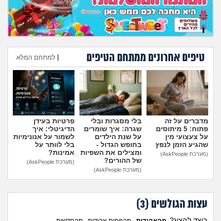
טיפים אחרונים ממתחם הטיפים
|
למתחם המלא
הוספת טיפ
מדברים על זה
בלי מסגרות ובלי
פרטיות בעידן
פתוח: 5 מיתוסים
שגרה: איך שומרים
הדיגיטלי: איך
על צעצועי מין
על שנת הילדים
לשמור על אנונימיות
שהגיע הזמן לנפץ
בחופש הגדול -
בלי לוותר על
ומצילים את השפיות
אמינות?
(מערכת AskPeople)
של ההורים?
(מערכת AskPeople)
(מערכת AskPeople)
עצות הגולשים (
3
)
כיצד להציג?
מהאהודות
מהפחות אהודות
מהחדשות