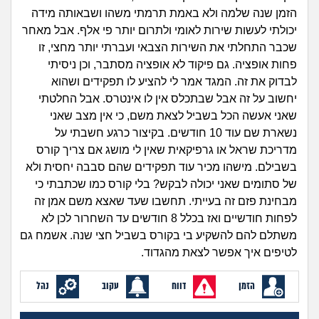
זוגיות
חיפוש שאלות
הזמן שנה שלמה ולא באמת תרמתי משהו ושבאותה מידה
|
יכולתי לעשות שירות לאומי ולתרום יותר פי אלף. אבל מאחר
היריון ולידה
הרשמה
התחברות
שכבר התחלתי את השירות הצבאי ועברתי יותר מחצי, זו
פחות אופציה. גם פיקוד לא אופציה מסתבר, וכן ניסיתי
הורות ומשפחה
לבדוק את זה. המגד אמר לי להציע לו תפקידים ושהוא
יחשוב על זה אבל שבתכלס אין לו אינטרס. אבל החלטתי
מתבגרים
שאני אעשה הכל בשביל לצאת משם, כי אין מצב שאני
נשארת שם עוד 10 חודשים. בקיצור כרגע חשבתי על
מהבקו"ם... ועד מתי?!
מדריכת שראל או גרפיקאית שאין לי מושג אם צריך קורס
בשבילם. מישהו מכיר עוד תפקידים שהם סבבה יחסית ולא
לימודים וסטודנטים
של סתומים שאני יכולה לבקש? בלי קורס כמו שכתבתי כי
מבחינת פזם זה בעייתי. תחשבו שעד שאצא משם אמן זה
עבודה וקריירה
לפחות חודשיים ואז בכלל 8 חודשים עד השחרור לכן לא
משתלם להם להשקיע בי בקורס בשביל חצי שנה. אשמח גם
לטיפים איך אפשר לצאת מהגדוד.
חברים ואנשים
הזמן
דווח
עקוב
נהל
בית, שכנים ושותפים