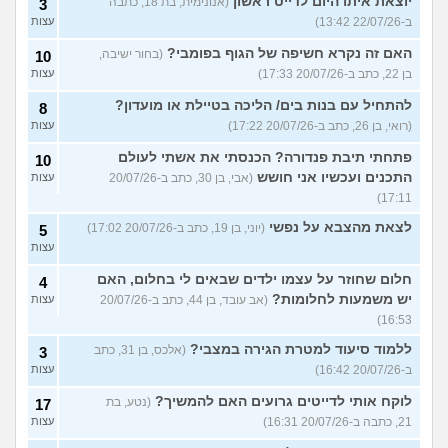
יוצאת איתו היום לדייט ראשון
(אנונימית, בת 18, כתבה
3
ב-22/07/26 13:42)
עצות
האם זה נקרא חשיפה של הגוף בפומבי?
(בחור ישיבה,
10
בן 22, כתב ב-20/07/26 17:33)
עצות
להתחיל עם בנות בים/ הליכה בטיילת או מועדון?
8
(רואי, בן 26, כתב ב-20/07/26 17:22)
עצות
פתחתי תיבת פנדורה? הכנסתי את אשתי לעולם
10
התכנים ועכשיו אני חושש
(אבי, בן 30, כתב ב-20/07/26
עצות
17:11)
לצאת מהצבא על נפשי
(יוני, בן 19, כתב ב-20/07/26 17:02)
5
עצות
חלום שחוזר על עצמו ילדים שבאים לי בחלום, האם
4
יש משמעות לחלומות?
(אב עובד, בן 44, כתב ב-20/07/26
עצות
16:53)
ללמוד סיעוד למטרת הגירה במצבי?
(אלכס, בן 31, כתב
3
ב-20/07/26 16:42)
עצות
לוקח אותי לדייטים גרועים האם להמשיך?
(נטע, בת
17
21, כתבה ב-20/07/26 16:31)
עצות