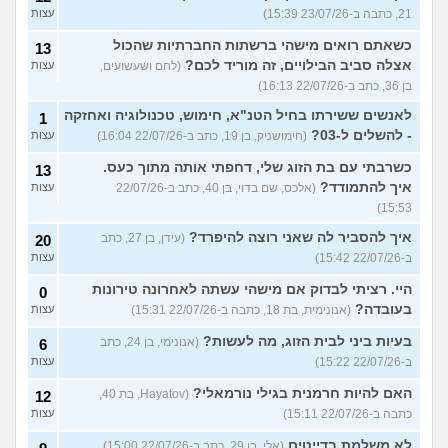
21, כתבה ב-23/07/26 15:39)
עצות
כשאתם רואים מישהי ברשתות החברתיות שהכול
13
אצלה סביב הבילויים, זה מוריד לכם?
(לחם ושעשועים,
עצות
בן 36, כתב ב-22/07/26 16:13)
לאנשים ששירתו בחיל הטנ"א, חימוש, טכנולוגיה ואחזקה
1
- להשלים ל-03?
(חימושניק, בן 19, כתב ב-22/07/26 16:04)
עצות
כשרבתי עם בת הזוג שלי, דחפתי אותה מתוך כעס.
13
איך להתמודד?
(אלכס, שם בדוי, בן 40, כתב ב-22/07/26
עצות
15:53)
איך להסביר לה שאני רוצה להיפרד?
(עידן, בן 27, כתב
20
ב-22/07/26 15:42)
עצות
היי. רציתי לבדוק אם מישהי עשתה לאחרונה טירונות
0
בעובדה?
(אנונימית, בת 18, כתבה ב-22/07/26 15:31)
עצות
בעיות ביני לבית הזוג, מה לעשות?
(אנונימי, בן 24, כתב
6
ב-22/07/26 15:22)
עצות
האם להיות חרמנית בגילי נורמאלי?
(Hayatov, בת 40,
12
כתבה ב-22/07/26 15:11)
עצות
לא משלמת בדייטים
(אלי, בן 29, כתב ב-22/07/26 15:00)