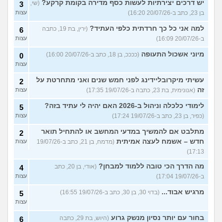
יש דרכים יצירתיות לעשות כסף מדירה בקומת קרקע?
(שי,
3
בן 23, כתב ב-20/07/26 16:20)
עצות
למה אני כל כך חרדתית כלפי העתיד?
(ירין, בת 19, כתבה
6
ב-20/07/26 16:09)
עצות
מיוני אשכול התעופה
(ככככ, בן 18, כתב ב-20/07/26 16:00)
0
עצות
עשיתי מיקרובליידינג לפני חמש שנים ואני מתחרטת על
2
זה
(אנונימית, בת 23, כתבה ב-19/07/26 17:35)
עצות
לימודי כלכלה וניהול ב-2026 האם יהיה לי עתיד בזה?
5
(כפיר, בן 23, כתב ב-19/07/26 17:24)
עצות
מתלבט אם להמשיך במדעי המחשב או להתחיל תואר
2
חדש – אשמח לעצה אמיתית
(מדמח, בן 21, כתב ב-19/07/26
עצות
17:13)
מה הדרך הכי טובה ללמוד למבחן?
(אודי, בן 20, כתב
4
ב-19/07/26 17:04)
עצות
מרגיש אבוד...
(בדוי 30, בן 30, כתב ב-19/07/26 16:55)
5
עצות
בחור עם יותר נסיון מנשק גרוע
(היוש, בת 29, כתבה
6