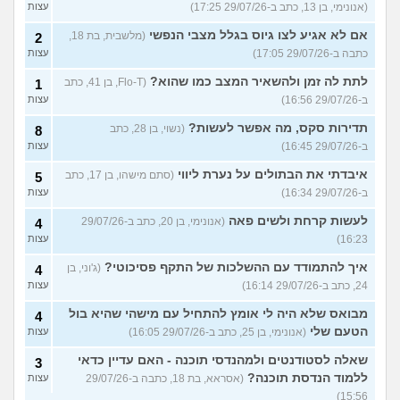
(אנונימי, בן 13, כתב ב-29/07/26 17:25)
עצות
אם לא אגיע לצו גיוס בגלל מצבי הנפשי
(מלשבית, בת 18,
2
כתבה ב-29/07/26 17:05)
עצות
לתת לה זמן ולהשאיר המצב כמו שהוא?
(Flo-T, בן 41, כתב
1
ב-29/07/26 16:56)
עצות
תדירות סקס, מה אפשר לעשות?
(נשוי, בן 28, כתב
8
ב-29/07/26 16:45)
עצות
איבדתי את הבתולים על נערת ליווי
(סתם מישהו, בן 17, כתב
5
ב-29/07/26 16:34)
עצות
לעשות קרחת ולשים פאה
(אנונימי, בן 20, כתב ב-29/07/26
4
16:23)
עצות
איך להתמודד עם ההשלכות של התקף פסיכוטי?
(ג'וני, בן
4
24, כתב ב-29/07/26 16:14)
עצות
מבואס שלא היה לי אומץ להתחיל עם מישהי שהיא בול
4
הטעם שלי
(אנונימי, בן 25, כתב ב-29/07/26 16:05)
עצות
שאלה לסטודנטים ולמהנדסי תוכנה - האם עדיין כדאי
3
ללמוד הנדסת תוכנה?
(אסראא, בת 18, כתבה ב-29/07/26
עצות
15:56)