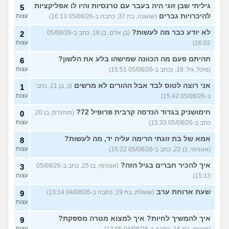
גיליתי שבן זוגי היה בעבר עם טרנסיות והיו לו אפליקציות
5
התנשקתי עם מישהו מהבסיס
6
להיכרויות גברים
(שושנה, בת 37, כתבה ב-05/08/26 16:13)
עצות
שלי ואני לא יודעת מה אני
עצות
מרגישה לגבי זה
(תמר, בת 20)
לא יודע כבר מה לעשות?
(בן אדם, בן 18, כתב ב-05/08/26
2
16:02)
עצות
אפשרי לקבל מנ״תית בסירוב
0
בבאקום?
(ליה, בת 20)
עצות
תהיתם פעם מה הכוונה שמישהו בלע את הלשון?
6
מסלול אופק מודיעין - האם
2
(מיכל, גיל: 18, נכתב ב-05/08/26 15:51)
עצות
כדאי?
(ליהי, בת 18)
עצות
אני רוצה לטוס לבד אבל ההורים לא מרשים
(כ, בן 21, כתב
1
מה לסמן בשאלון העדפות אם
1
ב-05/08/26 15:42)
עצות
אני לא רוצה קרבי?
(אנונימי, בן
עצות
17)
חימושניק בגדוד הנדסה קרבית פרופיל 72?
(מוהנדס, בן 20,
0
כתב ב-05/08/26 15:33)
עצות
עוד שאלות חדשות במדור
אמא של בת זוגתי הרימה עליה יד, מה לעשות?
8
(אנונימי, בן 22, כתב ב-05/08/26 15:22)
עצות
איך להכיר חברים בגיל הזה?
(אנונימי, בן 25, כתב ב-05/08/26
3
15:13)
עצות
שעת ארוחת ערב
(שואלת, בת 19, כתבה ב-04/08/26 13:14)
9
עצות
איך להמשיך לחיות? איך למצוא מטרה מספקת?
9
(מישהי, בת 16, כתבה ב-04/08/26 13:05)
עצות