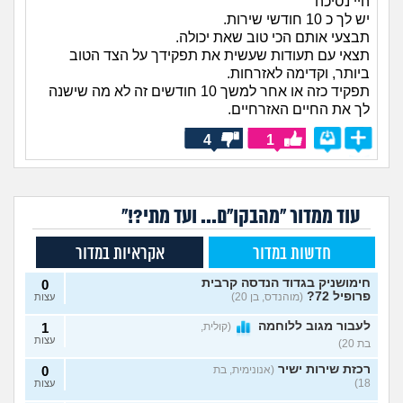
היי נסיכה
יש לך כ 10 חודשי שירות.
תבצעי אותם הכי טוב שאת יכולה.
תצאי עם תעודות שעשית את תפקידך על הצד הטוב
ביותר, וקדימה לאזרחות.
תפקיד כזה או אחר למשך 10 חודשים זה לא מה שישנה
לך את החיים האזרחיים.
4
1
עוד ממדור "מהבקו"ם... ועד מתי?!"
חדשות במדור
אקראיות במדור
חימושניק בגדוד הנדסה קרבית
0
פרופיל 72?
(מוהנדס, בן 20)
עצות
לעבור מגוב ללוחמה
(קולית,
1
עצות
בת 20)
רכזת שירות ישיר
(אנונימית, בת
0
18)
עצות