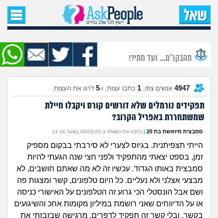
עמוד הבית
שאל שאלה
מהבקו"ם... ועד מתי?!
שאלות חדשות
5
1
4947
אנשים צפו,
כתבו עצות, ו-
דרגו את העצות.
שאלות שעוררו עניין
תפקידים נורמלים שלא דורשים קורס ויקבלו חיילת
שמשתחררת באפריל הקרוב?
עצות חדשות
סמבצית מיואשת בת 20
|
כתבה את השאלה ב-04/06/25 בשעה 14:34
מה קורה כאן?
הייתי תצפיתנית. בגיוס לצערי לא סירבתי בבקום מספיק
זמן, בספט יצאתי מהתפקיד ולפני חצי שנה הגעתי להיות
מתחם הטיפים
סמבצית באותו הגדוד. עכשיו זה לא מה שאתם חושבים, לא
מבצעי אצלני ולא נעליים. כל היום טלפונים, קשר ומצגות פה
מדורים
ושם אבל הונסטלי הכי גרוע זה הטלפונים על האישורי כניסה
או על הדיווחים שאני רושמת במיליון מקומות אחכ והשיגועים
בקשר. ובלי קשר זה תפקיד לדפרים, מרגישה שבזבזתי את