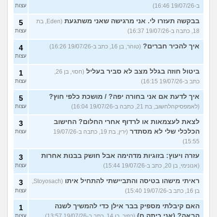
ב-19/07/26 16:46)
עצות
בבקשה תעזרו לי. אני מרגישה שאני משתגעת
(Eden, בת
5
18, כתבה ב-19/07/26 16:37)
עצות
איך להכיר חברים?
(טוהר, בן 16, כתב ב-19/07/26 16:26)
4
עצות
ביטול חוזה בגלל מצב לא סביר בעליל
(חסוי, בן 26,
1
כתב ב-19/07/26 16:15)
עצות
איך לדעת אם אני בחורה יפה? / מושכת כלפי חוץ?
5
(לאמפסיקהלחשוב, בת 21, כתבה ב-19/07/26 16:04)
עצות
לצאת לעצמאות או לרדוף אחרי החלום? החישוב
3
הכלכלי שלי לא מסתדר
(ירין, בת 19, כתבה ב-19/07/26
עצות
15:55)
עזרה ויעוץ: בזוגיות מדהימה אבל חושק בבנות אחרות
3
(אנונימי, בן 20, כתב ב-19/07/26 15:44)
עצות
ראיתי מישהו בטיסה והתביישתי להתחיל איתו
(Stoyosach,
3
בן 16, כתב ב-19/07/26 15:40)
עצות
האם קיבלתי מספיק בבר אילן כדי להמשיך לשנה
1
הבאה? (אני כיתה ח)
(כפיר, בן 14, כתב ב-19/07/26 13:57)
עצות