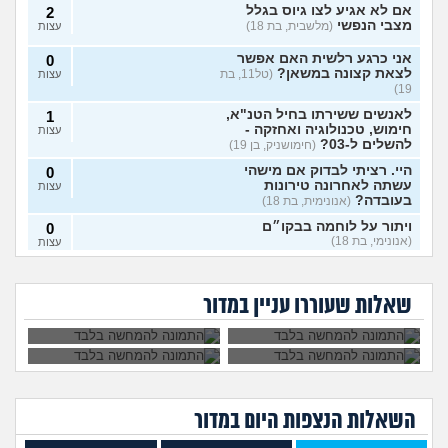
אם לא אגיע לצו גיוס בגלל
2
מצבי הנפשי
(מלשבית, בת 18)
עצות
אני כרגע רלשית האם אפשר
0
לצאת קצונה במשאן?
(טל11, בת
עצות
19)
לאנשים ששירתו בחיל הטנ"א,
1
חימוש, טכנולוגיה ואחזקה -
עצות
להשלים ל-03?
(חימושניק, בן 19)
היי. רציתי לבדוק אם מישהי
0
עשתה לאחרונה טירונות
עצות
בעובדה?
(אנונימית, בת 18)
ויתור על לוחמה בבקו״ם
0
(אנונימי, בת 18)
עצות
אני רוצה להתגייס
השתחררתי מהצבא
ללוחמה. האם גברים
על פרופיל 21
ויתור על לוחמה בבקו״ם מה
1
לא מעוניינת לקבל את
איך להתמודד עם
ימנעו לצאת איתי?
ומתחרטת, אפשר
עושים אחרי?
(אנונימי, בת 18)
עצות
החיסונים בבקום, אני
החרטה על אי עשיית
לחזור לשרת?
שאלות שעוררו עניין במדור
יכולה לוותר?
צבא?
לצאת מהצבא על נפשי
(יוני, בן
5
19)
עצות
מיוני אשכול התעופה
(ככככ, בן
0
18)
עצות
השאלות הנצפות ה
יום
במדור
מה דעתכם על מסלול מודאל
3
בחיל המודיעין?
(צגצגצג, בן 18)
עצות