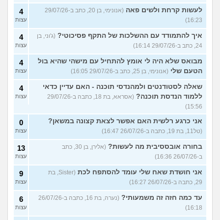
לעשות קרחת ולשים פאה
(אנונימי, בן 20, כתב ב-29/07/26
4
16:23)
עצות
איך להתמודד עם ההשלכות של התקף פסיכוטי?
(ג'וני, בן
4
24, כתב ב-29/07/26 16:14)
עצות
מבואס שלא היה לי אומץ להתחיל עם מישהי שהיא בול
4
הטעם שלי
(אנונימי, בן 25, כתב ב-29/07/26 16:05)
עצות
שאלה לסטודנטים ולמהנדסי תוכנה - האם עדיין כדאי
4
ללמוד הנדסת תוכנה?
(אסראא, בת 18, כתבה ב-29/07/26
עצות
15:56)
אני כרגע רלשית האם אפשר לצאת קצונה במשאן?
0
(טל11, בת 19, כתבה ב-26/07/26 16:47)
עצות
בחורה אובססיבית מה לעשות?
(אלירן, בן 30, כתב
13
ב-26/07/26 16:36)
עצות
אני חושדת שאח שלי עומד להסתפח לכת
(Sister, בת
9
29, כתבה ב-26/07/26 16:27)
עצות
עד כמה חזה זה משמעותי?
(נערה, בת 16, כתבה ב-26/07/26
6
16:18)
עצות