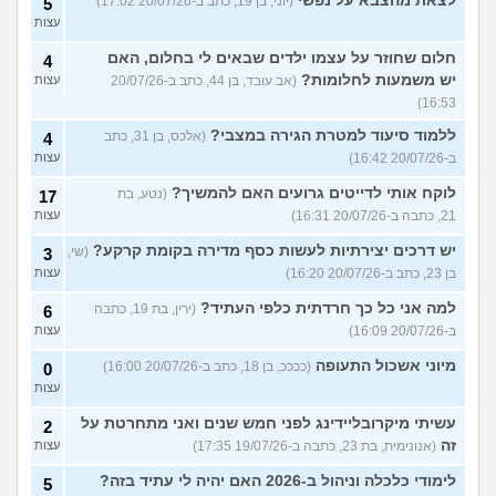
לצאת מהצבא על נפשי
(יוני, בן 19, כתב ב-20/07/26 17:02)
5
עצות
חלום שחוזר על עצמו ילדים שבאים לי בחלום, האם
4
יש משמעות לחלומות?
(אב עובד, בן 44, כתב ב-20/07/26
עצות
16:53)
ללמוד סיעוד למטרת הגירה במצבי?
(אלכס, בן 31, כתב
4
ב-20/07/26 16:42)
עצות
לוקח אותי לדייטים גרועים האם להמשיך?
(נטע, בת
17
21, כתבה ב-20/07/26 16:31)
עצות
יש דרכים יצירתיות לעשות כסף מדירה בקומת קרקע?
(שי,
3
בן 23, כתב ב-20/07/26 16:20)
עצות
למה אני כל כך חרדתית כלפי העתיד?
(ירין, בת 19, כתבה
6
ב-20/07/26 16:09)
עצות
מיוני אשכול התעופה
(ככככ, בן 18, כתב ב-20/07/26 16:00)
0
עצות
עשיתי מיקרובליידינג לפני חמש שנים ואני מתחרטת על
2
זה
(אנונימית, בת 23, כתבה ב-19/07/26 17:35)
עצות
לימודי כלכלה וניהול ב-2026 האם יהיה לי עתיד בזה?
5