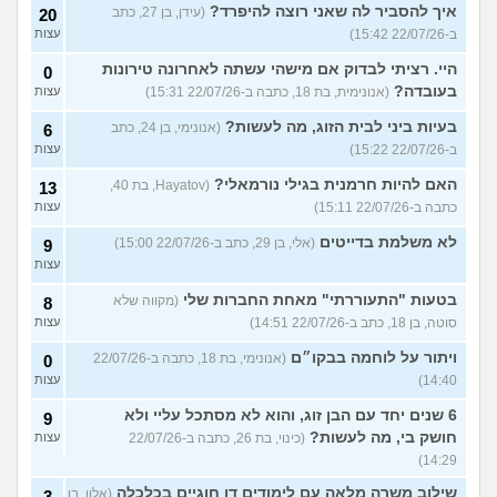
איך להסביר לה שאני רוצה להיפרד?
(עידן, בן 27, כתב
20
ב-22/07/26 15:42)
עצות
היי. רציתי לבדוק אם מישהי עשתה לאחרונה טירונות
0
בעובדה?
(אנונימית, בת 18, כתבה ב-22/07/26 15:31)
עצות
בעיות ביני לבית הזוג, מה לעשות?
(אנונימי, בן 24, כתב
6
ב-22/07/26 15:22)
עצות
האם להיות חרמנית בגילי נורמאלי?
(Hayatov, בת 40,
13
כתבה ב-22/07/26 15:11)
עצות
לא משלמת בדייטים
(אלי, בן 29, כתב ב-22/07/26 15:00)
9
עצות
בטעות "התעוררתי" מאחת החברות שלי
(מקווה שלא
8
סוטה, בן 18, כתב ב-22/07/26 14:51)
עצות
ויתור על לוחמה בבקו״ם
(אנונימי, בת 18, כתבה ב-22/07/26
0
14:40)
עצות
6 שנים יחד עם הבן זוג, והוא לא מסתכל עליי ולא
9
חושק בי, מה לעשות?
(כינוי, בת 26, כתבה ב-22/07/26
עצות
14:29)
שילוב משרה מלאה עם לימודים דו חוגיים בכלכלה
(אלון, בן
3