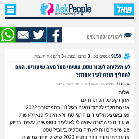
עמוד הבית
שאל שאלה
לימודים וסטודנטים
שאלות חדשות
3
3
9158
אנשים צפו,
כתבו עצות, ו-
דרגו את העצות.
שאלות שעוררו עניין
לא מצליחה לעבור טסט, עשיתי מעל מאה שיעורים. האם
להחליף מורה לעיר אחרת?
עצות חדשות
ש בת 21
|
כתבה את השאלה ב-18/06/25 בשעה 13:17
מה קורה כאן?
שלום
אתן רקע על הכותרת גם
מתחם הטיפים
אני התחלתי ללמוד נהיגה בגיל 18 בספמטבר 2022
ואז באמצע הלימודים התגייסתי ולא היה לי פנאי לעשות
מדורים
שיעורים כי המורה שהיה לי לא לימד בסופשים, עשיתי בדיוק
26 שיעורים וזה לא היה מספיק בשביל טסט
אז עברתי מורה כבר במרץ 2023 שיש לו יותר גמישות