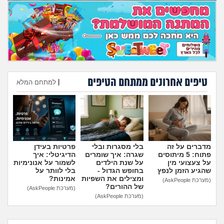
טיפים אחרונים ממתחם הטיפים
|
למתחם המלא
הוספת טיפ
מדברים על זה
בלי מסגרות ובלי
פרטיות בעידן
פתוח: 5 מיתוסים
שגרה: איך שומרים
הדיגיטלי: איך
על צעצועי מין
על שנת הילדים
לשמור על אנונימיות
שהגיע הזמן לנפץ
בחופש הגדול -
בלי לוותר על
ומצילים את השפיות
אמינות?
(מערכת AskPeople)
של ההורים?
(מערכת AskPeople)
(מערכת AskPeople)