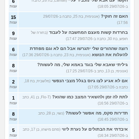
הקשר עם אבא שלי מכביד עליי
(Lamali, בת 26, כתבה
6
ב-29/07/26 18:05)
עצות
האם זה חוקי?
(אנונימית, בת 25, כתבה ב-29/07/26
15
17:56)
עצות
בחרדות קשות מעצם המחשבה על לעבוד
(בחורה של
9
חופש, בת 30, כתבה ב-29/07/26 17:47)
עצות
רוצה שההורים שלי יתגרשו אבל הם לא וגם מפחדת
6
להעלות את הנושא
(אנונימית, בת 23, כתבה ב-29/07/26 17:36)
עצות
גיליתי שאבא שלי בוגד באמא שלי, מה לעשות?
8
(אנונימי, בן 13, כתב ב-29/07/26 17:25)
עצות
אם לא אגיע לצו גיוס בגלל מצבי הנפשי
(מלשבית, בת 18,
2
כתבה ב-29/07/26 17:05)
עצות
לתת לה זמן ולהשאיר המצב כמו שהוא?
(Flo-T, בן 41, כתב
1
ב-29/07/26 16:56)
עצות
תדירות סקס, מה אפשר לעשות?
(נשוי, בן 28, כתב
8
ב-29/07/26 16:45)
עצות
איבדתי את הבתולים על נערת ליווי
(סתם מישהו, בן 17, כתב
5
ב-29/07/26 16:34)
עצות