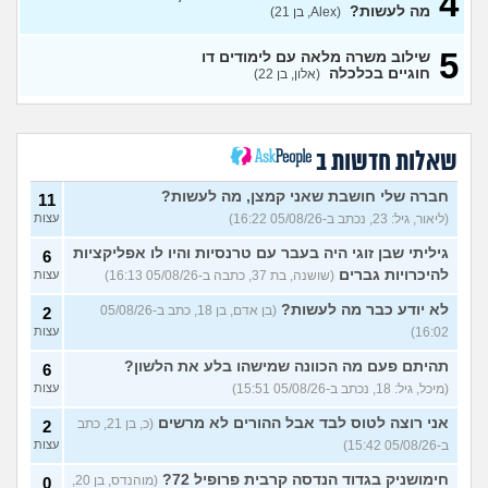
4
קרימינולוגיה עם אבחנות
מה לעשות?
עצות
(Alex, בן 21)
פסיכיאטריות
(בר, בת 27)
5
שילוב משרה מלאה עם לימודים דו
ללמוד פסיכולוגיה?
(מישהו, בן
2
חוגיים בכלכלה
(אלון, בן 22)
87)
עצות
אם הייתה לכם מכונת זמן.
12
הייתם בוחרים לנשור מבית
עצות
ספר כדי להתחיל מוקדם יותר?
שאלות חדשות ב
(ירין, בת 19)
סיימתי תואר והבנתי שאני לא
9
חברה שלי חושבת שאני קמצן, מה לעשות?
11
רוצה לעבוד בתחום, מה
עצות
(ליאור, גיל: 23, נכתב ב-05/08/26 16:22)
עצות
עכשיו?
(טל, בת 29)
גיליתי שבן זוגי היה בעבר עם טרנסיות והיו לו אפליקציות
6
מס שאלות לסטודנטים ובוגרים
1
של המכללה האקדמית וינגייט
להיכרויות גברים
(שושנה, בת 37, כתבה ב-05/08/26 16:13)
עצות
עצות
(מתלבט לגבי תואר, בן 28)
לא יודע כבר מה לעשות?
(בן אדם, בן 18, כתב ב-05/08/26
2
לימודים מסלול בוקר או ערב?
3
16:02)
עצות
(אנונימית, בת 27)
עצות
תהיתם פעם מה הכוונה שמישהו בלע את הלשון?
6
אילו יחידות טכנולוגיות יש?
2
(אנונימי, בן 17)
עצות
(מיכל, גיל: 18, נכתב ב-05/08/26 15:51)
עצות
החיים בתור סטודנט לרפואה
אני רוצה לטוס לבד אבל ההורים לא מרשים
9
(כ, בן 21, כתב
2
(אנונימי, בן 20)
עצות
ב-05/08/26 15:42)
עצות
הנדסת בניין באריאל או סמי
3
חימושניק בגדוד הנדסה קרבית פרופיל 72?
(מוהנדס, בן 20,
0