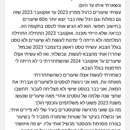
זוגיות
חיפוש שאלות
ונשארתי איתו עד היום.
|
עשיתי שיעורים כרגיל ממרץ 2023 עד אוקטובר 2023 שזה
היריון ולידה
הרשמה
התחברות
גם כפולות וגם רגיל שזה כבר יוצא יותר מ60 שיעורים
בחישוב חופשי. הוא לא הגיש אותי לטסט בתקופה הזו..
הורות ומשפחה
כנראה שלא הייתי מוכנה. אוקטובר 2023 התחילה התחילה
המלחמה ולא הייתה לי זמינות לעשות לא שיעורים ולא טסט
מתבגרים
בגלל הצבא. עשיתי טסט ראשון בדצמבר 2023 שבמזל
שחררו אותי מהצבא לעשות, ונכשלתי, ואז לא עשיתי אצלו
מהבקו"ם... ועד מתי?!
שיעורים עד אוקטובר 2024 שהשתחררתי כי לא הייתה לי
הזדמנות בגלל הצבא.
לימודים וסטודנטים
כשחזרתי לעשות אצלו שיעורים כשהשתחררתי
מאותה עת, מאז אני ניגשת לטסטים ולשיעורים ועברתי את
עבודה וקריירה
המאה, ואני כבר בטסט שישי ולא מצליחה לעבור. תחשבו
שחצי שנה שלמה של טסטים אחרי מאה שיעורים שנעשו
משנת 2023 פשוט לא משלתמים והכסף הולך.
חברים ואנשים
מה גם שאני מרגישה שהטסטרים בעיר שלי לא פיירים איתי.
אני נכשלת בעיקר על שטויות שהמורה מסביר לי בשיעור
בית, שכנים ושותפים
בצורה מסוימת והטסטר מכשיל אותי עליו. יש פה איזושהי