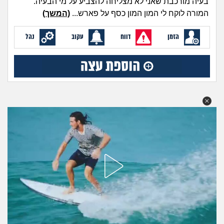
בעיה מורכבת שאני לא מצליחה להצביע על מי הבעיה.
מה שעובר עליי
המורה לוקח לי המון המון כסף על פארש...
(המשך)
שומרים על הגוף
הזמן
דווח
עקוב
נהל
פיננסי וכלכלה
בין הסדינים
חיות מחמד
יוקר המחיה
גאווה