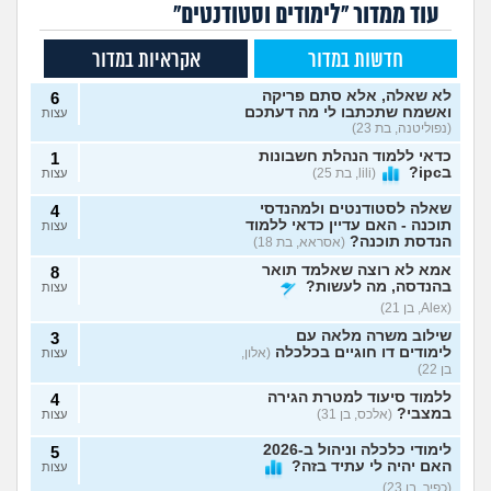
עוד ממדור "לימודים וסטודנטים"
חדשות במדור
אקראיות במדור
לא שאלה, אלא סתם פריקה
6
ואשמח שתכתבו לי מה דעתכם
עצות
(נפוליטנה, בת 23)
כדאי ללמוד הנהלת חשבונות
1
בipc?
(lili, בת 25)
עצות
שאלה לסטודנטים ולמהנדסי
4
תוכנה - האם עדיין כדאי ללמוד
עצות
הנדסת תוכנה?
(אסראא, בת 18)
אמא לא רוצה שאלמד תואר
8
בהנדסה, מה לעשות?
עצות
(Alex, בן 21)
שילוב משרה מלאה עם
3
לימודים דו חוגיים בכלכלה
(אלון,
עצות
בן 22)
ללמוד סיעוד למטרת הגירה
4
במצבי?
(אלכס, בן 31)
עצות
לימודי כלכלה וניהול ב-2026
5
האם יהיה לי עתיד בזה?
עצות
(כפיר, בן 23)