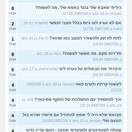
גיליתי שאבא שלי בוגד באמא שלי, מה לעשות?
8
(אנונימי, בן 13, כתב ב-29/07/26 17:25)
עצות
אם לא אגיע לצו גיוס בגלל מצבי הנפשי
(מלשבית, בת 18,
2
כתבה ב-29/07/26 17:05)
עצות
לתת לה זמן ולהשאיר המצב כמו שהוא?
(Flo-T, בן 41, כתב
1
ב-29/07/26 16:56)
עצות
תדירות סקס, מה אפשר לעשות?
(נשוי, בן 28, כתב
8
ב-29/07/26 16:45)
עצות
איבדתי את הבתולים על נערת ליווי
(סתם מישהו, בן 17, כתב
5
ב-29/07/26 16:34)
עצות
לעשות קרחת ולשים פאה
(אנונימי, בן 20, כתב ב-29/07/26
4
16:23)
עצות
איך להתמודד עם ההשלכות של התקף פסיכוטי?
(ג'וני, בן
4
24, כתב ב-29/07/26 16:14)
עצות
מבואס שלא היה לי אומץ להתחיל עם מישהי שהיא בול
4
הטעם שלי
(אנונימי, בן 25, כתב ב-29/07/26 16:05)
עצות
שאלה לסטודנטים ולמהנדסי תוכנה - האם עדיין כדאי
4