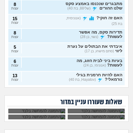
מתבגרים שנכנסו באמצע סקס
8
שלנו ההורים
(שלי88, בת 40)
עצות
האם זה חוקי?
(אנונימית,
15
עצות
בת 25)
תדירות סקס, מה אפשר
8
לעשות?
(נשוי, בן 28)
עצות
איבדתי את הבתולים על נערת
5
ליווי
(סתם מישהו, בן 17)
עצות
בעיות ביני לבית הזוג, מה
6
לעשות?
(אנונימי, בן 24)
עצות
האם להיות חרמנית בגילי
13
נורמאלי?
(Hayatov, בת 40)
עצות
נפרדנו ברע ויש אצלו
שכבתי עם מלא
בטעות "התעוררתי" מאחת
8
סרטון סקס שלנו, מה
גברים ונדבקתי
החברות שלי
(מקווה שלא
עצות
בת 30 עדיין בתולה,
לא שוכבים והוא אמר
לעשות?
במחלות מין, לספר?
כדאי ללכת לנער
שזה כי פעם הייתי
סוטה, בן 18)
שאלות שעוררו עניין במדור
ליווי?
יותר רזה. מה לעשות?
6 שנים יחד עם הבן זוג, והוא
9
לא מסתכל עליי ולא חושק בי,
עצות
מה לעשות?
(כינוי, בת 26)
בן זוג שמכור לפורנו, מה
7
לעשות?
(אנונימי, בת 19)
עצות