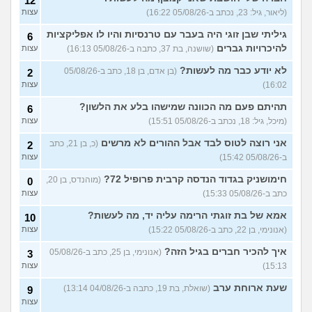
12
(ליאור, גיל: 23, נכתב ב-05/08/26 16:22)
עצות
בנות,אתן הייתן "מסדרות" את
5
אח שלכם במצב כזה?
עצות
גיליתי שבן זוגי היה בעבר עם טרנסיות והיו לו אפליקציות
6
(לוחם שקרוב ל'חרור, בן 21)
להיכרויות גברים
(שושנה, בת 37, כתבה ב-05/08/26 16:13)
עצות
מסאג׳יסט מעורער
4
לא יודע כבר מה לעשות?
(בן אדם, בן 18, כתב ב-05/08/26
2
עצות
(מסאג׳יסט מעורער, בן 26)
16:02)
עצות
אנחנו מקיימים יחסים עם
5
בגדים וזה לא מפריע לבעלי,
עצות
תהיתם פעם מה הכוונה שמישהו בלע את הלשון?
6
מה לעשות?
(דיאנה, בת 42)
(מיכל, גיל: 18, נכתב ב-05/08/26 15:51)
עצות
מחזור לאחר כמה שעות, זה
9
אני רוצה לטוס לבד אבל ההורים לא מרשים
בטוח?
(כ, בן 21, כתב
(שלומי, בן 21)
2
עצות
ב-05/08/26 15:42)
עצות
נשוי מפנטז על ליידיבויס
4
(מאטיטיהו, בן 37)
עצות
חימושניק בגדוד הנדסה קרבית פרופיל 72?
(מוהנדס, בן 20,
0
כתב ב-05/08/26 15:33)
עצות
למישהו יש עצה איך לדכא את
7
החשק המיני?
(יפה, בת 43)
עצות
אמא של בת זוגתי הרימה עליה יד, מה לעשות?
10
(אנונימי, בן 22, כתב ב-05/08/26 15:22)
עצות
עוד שאלות חדשות במדור
איך להכיר חברים בגיל הזה?
(אנונימי, בן 25, כתב ב-05/08/26
3
15:13)
עצות
שעת ארוחת ערב
(שואלת, בת 19, כתבה ב-04/08/26 13:14)
9
עצות