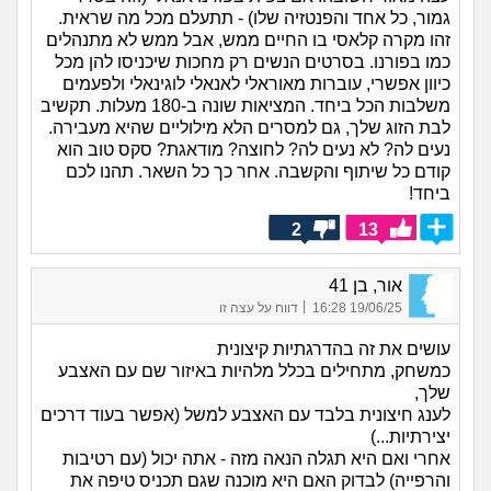
גמור, כל אחד והפנטזיה שלו) - תתעלם מכל מה שראית.
זהו מקרה קלאסי בו החיים ממש, אבל ממש לא מתנהלים
כמו בפורנו. בסרטים הנשים רק מחכות שיכניסו להן מכל
כיוון אפשרי, עוברות מאוראלי לאנאלי לוגינאלי ולפעמים
משלבות הכל ביחד. המציאות שונה ב-180 מעלות. תקשיב
לבת הזוג שלך, גם למסרים הלא מילוליים שהיא מעבירה.
נעים לה? לא נעים לה? לחוצה? מודאגת? סקס טוב הוא
קודם כל שיתוף והקשבה. אחר כך כל השאר. תהנו לכם
ביחד!
2
13
אור, בן 41
|
19/06/25 16:28
דווח על עצה זו
עושים את זה בהדרגתיות קיצונית
כמשחק, מתחילים בכלל מלהיות באיזור שם עם האצבע
שלך,
לענג חיצונית בלבד עם האצבע למשל (אפשר בעוד דרכים
יצירתיות...)
אחרי ואם היא תגלה הנאה מזה - אתה יכול (עם רטיבות
והרפייה) לבדוק האם היא מוכנה שגם תכניס טיפה את