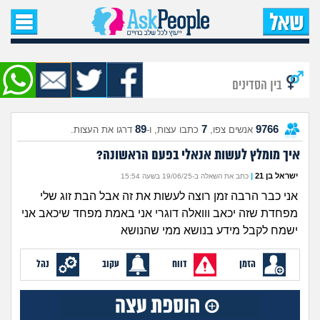
עמוד הבית
שאל שאלה
בין הסדינים
שאלות חדשות
89
7
9766
אנשים צפו,
כתבו עצות, ו-
דרגו את העצות.
שאלות שעוררו עניין
איך מומלץ לעשות אנאלי בפעם הראשונה?
עצות חדשות
ישראל בן 21
|
כתב את השאלה ב-19/06/25 בשעה 15:54
אני כבר הרבה זמן רוצה לעשות את זה אבל הבת זוג שלי
מה קורה כאן?
מפחדת שזה יכאב ווואלה דוגרי אני באמת מפחד שיכאב אני
ישמח לקבל מידע בנושא ממי שהנושא
מתחם הטיפים
הזמן
דווח
עקוב
נהל
מדורים