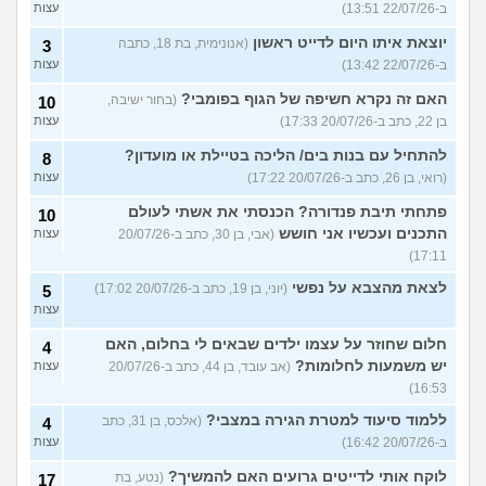
ב-22/07/26 13:51)
עצות
יוצאת איתו היום לדייט ראשון
(אנונימית, בת 18, כתבה
3
ב-22/07/26 13:42)
עצות
האם זה נקרא חשיפה של הגוף בפומבי?
(בחור ישיבה,
10
בן 22, כתב ב-20/07/26 17:33)
עצות
להתחיל עם בנות בים/ הליכה בטיילת או מועדון?
8
(רואי, בן 26, כתב ב-20/07/26 17:22)
עצות
פתחתי תיבת פנדורה? הכנסתי את אשתי לעולם
10
התכנים ועכשיו אני חושש
(אבי, בן 30, כתב ב-20/07/26
עצות
17:11)
לצאת מהצבא על נפשי
(יוני, בן 19, כתב ב-20/07/26 17:02)
5
עצות
חלום שחוזר על עצמו ילדים שבאים לי בחלום, האם
4
יש משמעות לחלומות?
(אב עובד, בן 44, כתב ב-20/07/26
עצות
16:53)
ללמוד סיעוד למטרת הגירה במצבי?
(אלכס, בן 31, כתב
4
ב-20/07/26 16:42)
עצות
לוקח אותי לדייטים גרועים האם להמשיך?
(נטע, בת
17