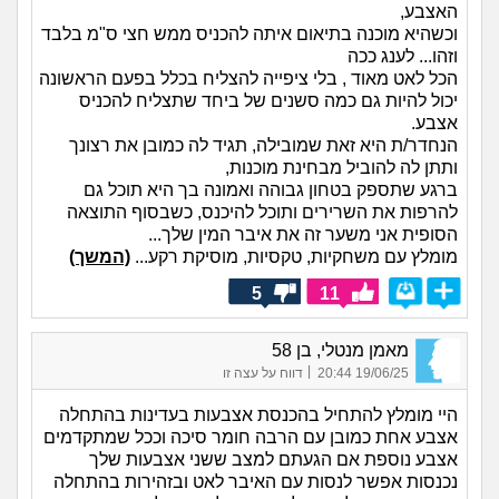
האצבע,
וכשהיא מוכנה בתיאום איתה להכניס ממש חצי ס"מ בלבד
וזהו... לענג ככה
הכל לאט מאוד , בלי ציפייה להצליח בכלל בפעם הראשונה
יכול להיות גם כמה סשנים של ביחד שתצליח להכניס
אצבע.
הנחדר/ת היא זאת שמובילה, תגיד לה כמובן את רצונך
ותתן לה להוביל מבחינת מוכנות,
ברגע שתספק בטחון גבוהה ואמונה בך היא תוכל גם
להרפות את השרירים ותוכל להיכנס, כשבסוף התוצאה
הסופית אני משער זה את איבר המין שלך...
מומלץ עם משחקיות, טקסיות, מוסיקת רקע...
(המשך)
5
11
מאמן מנטלי, בן 58
|
19/06/25 20:44
דווח על עצה זו
היי מומלץ להתחיל בהכנסת אצבעות בעדינות בהתחלה
אצבע אחת כמובן עם הרבה חומר סיכה וככל שמתקדמים
אצבע נוספת אם הגעתם למצב ששני אצבעות שלך
נכנסות אפשר לנסות עם האיבר לאט ובזהירות בהתחלה