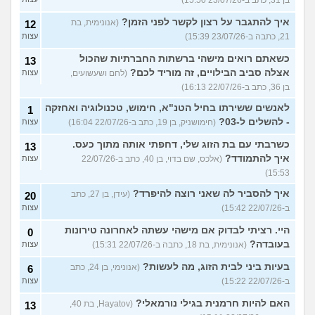
בן 31, כתב ב-23/07/26 15:50)
איך להתגבר על רצון לקשר לפני הזמן?
(אנונימית, בת
12
21, כתבה ב-23/07/26 15:39)
עצות
כשאתם רואים מישהי ברשתות החברתיות שהכול
13
אצלה סביב הבילויים, זה מוריד לכם?
(לחם ושעשועים,
עצות
בן 36, כתב ב-22/07/26 16:13)
לאנשים ששירתו בחיל הטנ"א, חימוש, טכנולוגיה ואחזקה
1
- להשלים ל-03?
(חימושניק, בן 19, כתב ב-22/07/26 16:04)
עצות
כשרבתי עם בת הזוג שלי, דחפתי אותה מתוך כעס.
13
איך להתמודד?
(אלכס, שם בדוי, בן 40, כתב ב-22/07/26
עצות
15:53)
איך להסביר לה שאני רוצה להיפרד?
(עידן, בן 27, כתב
20
ב-22/07/26 15:42)
עצות
היי. רציתי לבדוק אם מישהי עשתה לאחרונה טירונות
0
בעובדה?
(אנונימית, בת 18, כתבה ב-22/07/26 15:31)
עצות
בעיות ביני לבית הזוג, מה לעשות?
(אנונימי, בן 24, כתב
6
ב-22/07/26 15:22)
עצות
האם להיות חרמנית בגילי נורמאלי?
(Hayatov, בת 40,
13