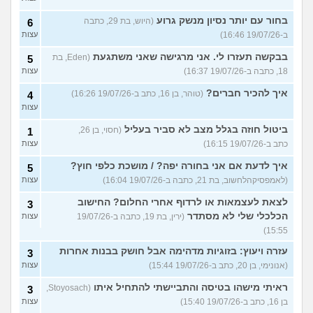
בחור עם יותר נסיון מנשק גרוע
(היוש, בת 29, כתבה
6
ב-19/07/26 16:46)
עצות
בבקשה תעזרו לי. אני מרגישה שאני משתגעת
(Eden, בת
5
18, כתבה ב-19/07/26 16:37)
עצות
איך להכיר חברים?
(טוהר, בן 16, כתב ב-19/07/26 16:26)
4
עצות
ביטול חוזה בגלל מצב לא סביר בעליל
(חסוי, בן 26,
1
כתב ב-19/07/26 16:15)
עצות
איך לדעת אם אני בחורה יפה? / מושכת כלפי חוץ?
5
(לאמפסיקהלחשוב, בת 21, כתבה ב-19/07/26 16:04)
עצות
לצאת לעצמאות או לרדוף אחרי החלום? החישוב
3
הכלכלי שלי לא מסתדר
(ירין, בת 19, כתבה ב-19/07/26
עצות
15:55)
עזרה ויעוץ: בזוגיות מדהימה אבל חושק בבנות אחרות
3
(אנונימי, בן 20, כתב ב-19/07/26 15:44)
עצות
ראיתי מישהו בטיסה והתביישתי להתחיל איתו
(Stoyosach,
3
בן 16, כתב ב-19/07/26 15:40)
עצות