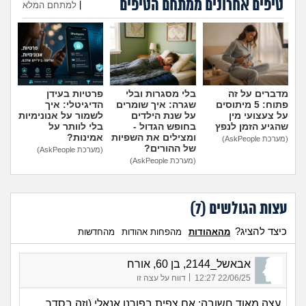
טיפים אחרונים ממתחם הטיפים
מה שעובר עליי
|
למתחם המלא
הוספת טיפ
שומרים על הגוף
פיננסי וכלכלה
מדברים על זה
בלי מסגרות ובלי
פרטיות בעידן
פתוח: 5 מיתוסים
שגרה: איך שומרים
הדיגיטלי: איך
בין הסדינים
על צעצועי מין
על שנת הילדים
לשמור על אנונימיות
שהגיע הזמן לנפץ
בחופש הגדול -
בלי לוותר על
ומצילים את השפיות
אמינות?
(מערכת AskPeople)
חיות מחמד
של ההורים?
(מערכת AskPeople)
(מערכת AskPeople)
יוקר המחיה
עצות הגולשים (
7
)
גאווה
כיצד להציג?
מהאהודות
מהפחות אהודות
מהחדשות
אבאשל_2144, בן 60, אורח
|
22/06/25 12:27
דווח על עצה זו
עצה מאוד חשובה: אם צפית בפורנו אנאלי (וזה בסדר