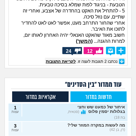
הטבעת - בניגוד לפות שמלא בסיכה טבעית.
5 - להתחיל את האקט בהחדרה של אצבע, ואחרי זה
שתיים, עם נוזל סיכה.
אחרי שהחור התרחב מעט, אפשר לאט לאט להחדיר
לתוכו את האיבר.
חשוב מאוד שהאקט האנאלי יהיה האחרון לאותו יום,
למרות ההגנה...
(המשך)
24
12
נכתבו
2
תגובות לעצה זו.
לקריאת התגובות
עוד ממדור "בין הסדינים"
חדשות במדור
אקראיות במדור
איחור של כמעט שש וחצי
1
בגלולות יסמין פלוס
(סנאית,
עצות
בת 18)
מה לעשות במקרה המוזר שלי?
3
(דן, בן 42)
עצות