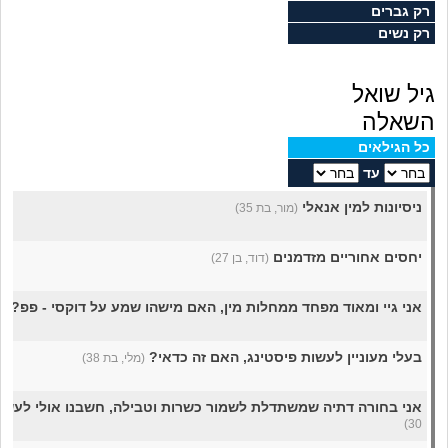
מה שעובר עליי
רק גברים
רק נשים
שומרים על הגוף
גיל שואל
פיננסי וכלכלה
השאלה
כל הגילאים
בין הסדינים
עד
ניסיונות למין אנאלי
(מור, בת 35)
חיות מחמד
יחסים אחוריים מזדמנים
(דוד, בן 27)
יוקר המחיה
אני גיי ומאוד מפחד ממחלות מין, האם מישהו שמע על דוקסי - פפ?
(נ
גאווה
בעלי מעוניין לעשות פיסטינג, האם זה כדאי?
(מלי, בת 38)
אני בחורה דתיה שמשתדלת לשמור כשרות וטבילה, חשבנו אולי לעשו
30)