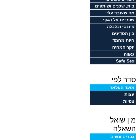
זוגיות
חיפוש שאלות
בית, שכנים ושותפים
מה שעובר עליי
|
היריון ולידה
הרשמה
התחברות
שומרים על הגוף
פיננסי וכלכלה
הורות ומשפחה
בין הסדינים
חיות מחמד
מתבגרים
יוקר המחיה
גאווה
Safe Sex
מהבקו"ם... ועד מתי?!
סדר לפי
לימודים וסטודנטים
מועד העלאה
עצות
עבודה וקריירה
צפיות
חברים ואנשים
מין שואל
בית, שכנים ושותפים
השאלה
גברים ונשים