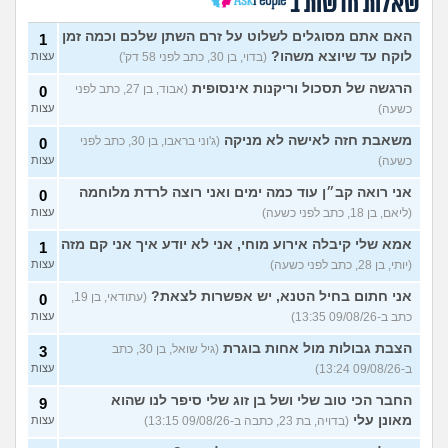
שאלות חדשות ב
ותקין?
(לירון, בן 31)
עצות
איך להתגבר על רצון לקשר
12
האם אתם מסוגלים לשלוט על זרם השתן שלכם וכמה זמן
1
לפני הזמן?
(אנונימית, בת 21)
עצות
לוקח עד שיוצא משהו?
(בדוי, בן 30, כתב לפני 58 דק')
עצות
כשאתם רואים מישהי ברשתות
13
הרגשה של תסכול וריקנות אינסופית
(אבוד, בן 27, כתב לפני
0
החברתיות שהכול אצלה סביב
עצות
כשעה)
עצות
הבילויים, זה מוריד לכם?
(לחם ושעשועים, בן 36)
משאבת חזה לאישה לא מניקה
(ג'וני בראבו, בן 30, כתב לפני
0
כשרבתי עם בת הזוג שלי,
13
כשעה)
עצות
דחפתי אותה מתוך כעס. איך
עצות
להתמודד?
(אלכס, שם בדוי, בן
אני רואה קב״ן עוד כמה ימים ואני רוצה לרדת מלוחמה
0
40)
(ליאם, בן 18, כתב לפני כשעה)
עצות
איך להסביר לה שאני רוצה
20
אמא שלי קיבלה אירוע מוחי, אני לא יודע איך אני קם מזה
להיפרד?
1
(עידן, בן 27)
עצות
(יותי, בן 28, כתב לפני כשעה)
עצות
בעיות ביני לבית הזוג, מה
6
לעשות?
(אנונימי, בן 24)
אני חתום בחיל הטנא, יש אפשרות לצאת?
עצות
(עתודאי, בן 19,
0
כתב ב-09/08/26 13:35)
עצות
לא משלמת בדייטים
(אלי, בן
9
עצות
29)
הצבת גבולות מול אחות בוגרת
(גיל שואל, בן 30, כתב
3
ב-09/08/26 13:24)
עצות
יוצאת איתו היום לדייט ראשון
3
(אנונימית, בת 18)
עצות
החבר הכי טוב שלי ושל בן זוג שלי סיפר לנו שהוא
9
מאונן עלי
(בדויה, בת 23, כתבה ב-09/08/26 13:15)
עצות
עוד שאלות חדשות במדור