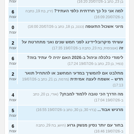
בן 23, כתב ב-20/07/26 16:20)
עצות
למה אני כל כך חרדתית כלפי העתיד?
(ירין, בת 19, כתבה
6
ב-20/07/26 16:09)
עצות
מיוני אשכול התעופה
(ככככ, בן 18, כתב ב-20/07/26 16:00)
0
עצות
עשיתי מיקרובליידינג לפני חמש שנים ואני מתחרטת על
2
זה
(אנונימית, בת 23, כתבה ב-19/07/26 17:35)
עצות
לימודי כלכלה וניהול ב-2026 האם יהיה לי עתיד בזה?
6
(כפיר, בן 23, כתב ב-19/07/26 17:24)
עצות
מתלבט אם להמשיך במדעי המחשב או להתחיל תואר
2
חדש – אשמח לעצה אמיתית
(מדמח, בן 21, כתב ב-19/07/26
עצות
17:13)
מה הדרך הכי טובה ללמוד למבחן?
(אודי, בן 20, כתב
4
ב-19/07/26 17:04)
עצות
מרגיש אבוד...
(בדוי 30, בן 30, כתב ב-19/07/26 16:55)
5
עצות
בחור עם יותר נסיון מנשק גרוע
(היוש, בת 29, כתבה
6
ב-19/07/26 16:46)
עצות