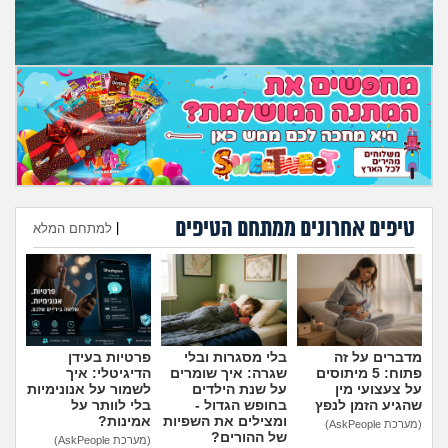
מה שעובר עליי
שומרים על הגוף
פיננסי וכלכלה
בין הסדינים
חיות מחמד
טיפים אחרונים ממתחם הטיפים
|
למתחם המלא
הוספת טיפ
יוקר המחיה
גאווה
מדברים על זה
בלי מסגרות ובלי
פרטיות בעידן
פתוח: 5 מיתוסים
שגרה: איך שומרים
הדיגיטלי: איך
על צעצועי מין
על שנת הילדים
לשמור על אנונימיות
שהגיע הזמן לנפץ
בחופש הגדול -
בלי לוותר על
ומצילים את השפיות
אמינות?
(מערכת AskPeople)
של ההורים?
(מערכת AskPeople)