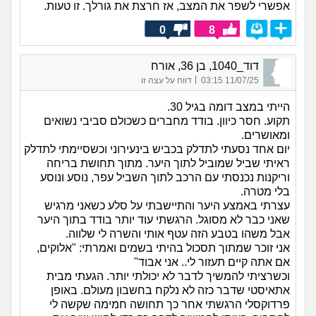
אפשרי לשפר את המצב, אז חרצת את גורלך. זו טעות.
0
8
דוד_1040, בן 36, אורח
|
11/07/25 03:15
דווח על עצה זו
הייתי במצב דומה בגיל 30.
תקוע. חסר כיוון. בודד מחברים כשכולם סביבי נשואים
ומאושרים.
יום אחד נסעתי לתדלק בכביש בינעירוני וכשסיימתי לתדלק
ראיתי שביל שמוביל לתוך היער. מתוך תחושת בריחה
וריקנות נכנסתי עם הרכב לתוך השביל עפר, נוסע ונוסע
בלי מטרה.
עצרתי באמצע היער והתיישבתי על סלע כשאני מרגיש
שאני כבר לא מסוגל. הרגשתי עוד יותר בודד בתוך היער
אבל משהו בטבע הזה עטף אותי והשרה לי שלווה.
אני זוכר שמתוך תסכול בהיתי בשמים ואמרתי: "אלוקים,
אם אתה קיים תעזור לי.. אני אבוד"
וכשרציתי להמשיך לדבר לא יכולתי יותר. הגעתי מבית
אתאיסטי שדבר כזה לא נלקח בחשבון מעולם. באופן
פרדוקסלי הרגשתי אחר כך תחושה חמימה שקשה לי