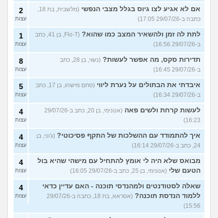
אם לא אגיע לצו גיוס בגלל מצבי הנפשי
(מלשבית, בת 18,
2
כתבה ב-29/07/26 17:05)
עצות
לתת לה זמן ולהשאיר המצב כמו שהוא?
(Flo-T, בן 41, כתב
1
ב-29/07/26 16:56)
עצות
תדירות סקס, מה אפשר לעשות?
(נשוי, בן 28, כתב
8
ב-29/07/26 16:45)
עצות
איבדתי את הבתולים על נערת ליווי
(סתם מישהו, בן 17, כתב
5
ב-29/07/26 16:34)
עצות
לעשות קרחת ולשים פאה
(אנונימי, בן 20, כתב ב-29/07/26
4
16:23)
עצות
איך להתמודד עם ההשלכות של התקף פסיכוטי?
(ג'וני, בן
4
24, כתב ב-29/07/26 16:14)
עצות
מבואס שלא היה לי אומץ להתחיל עם מישהי שהיא בול
4
הטעם שלי
(אנונימי, בן 25, כתב ב-29/07/26 16:05)
עצות
שאלה לסטודנטים ולמהנדסי תוכנה - האם עדיין כדאי
4
ללמוד הנדסת תוכנה?
(אסראא, בת 18, כתבה ב-29/07/26
עצות
15:56)