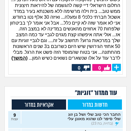
החלום הישראלי דיי קשה להגשמה של להיראות חיצונית
ממש טוב... בית וילה מרשימה ללא משכנתא בעיר במדד
אשכול חברתי כלכלי 8 ומעלה... ואיזה 30 אלף נטו בחודש.
אני לא אומר שזה לא קיים כלל... אבל אני אומר לך בביטחון
שלפחות 70 אחוזים מהאנשים במדינה לא במצב הזה.
אז... אולי אתה איפשהו קצת מגזים לגביי עד כמה המצב
שלך במרכאות גרוע? תחשוב על זה.... וגם לגביי זוגיות עם
50 אחוזי הגירושין שיש היום כשרובם ב3 שנים הראשונות
מהחתונה... אני בטוח שהמוסד הזה פשט את הרגל. מבלי
לדבר עוד על אלו שנשארים נשואים כשיש המון...
(המשך)
0
0
עוד ממדור "זוגיות"
חדשות במדור
אקראיות במדור
החבר הכי טוב שלי ושל בן זוג
9
שלי סיפר לנו שהוא מאונן עלי
עצות
(בדויה, בת 23)