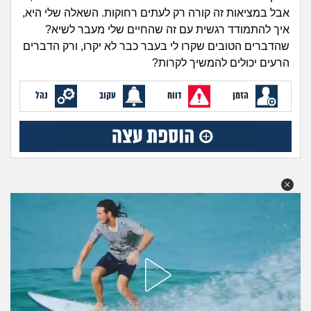
זוגיות
חיפוש שאלות
אבל במציאות זה קורה רק לעתים רחוקות. השאלה שלי היא,
|
איך להתמודד רגשית עם זה שהחיים שלי מעבר לשיא?
היריון ולידה
הרשמה
התחברות
שהדברים הטובים שקרו לי בעבר כבר לא יקרו, ורק הדברים
הרעים יכולים להמשיך לקרות?
הורות ומשפחה
הזמן
דווח
עקוב
נהל
מתבגרים
מהבקו"ם... ועד מתי?!
לימודים וסטודנטים
עבודה וקריירה
חברים ואנשים
בית, שכנים ושותפים