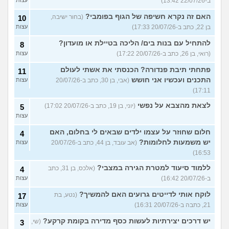
ב-22/07/26 13:42)
האם זה נקרא חשיפה של הגוף בפומבי?
(בחור ישיבה,
10
בן 22, כתב ב-20/07/26 17:33)
עצות
להתחיל עם בנות בים/ הליכה בטיילת או מועדון?
8
(רואי, בן 26, כתב ב-20/07/26 17:22)
עצות
פתחתי תיבת פנדורה? הכנסתי את אשתי לעולם
11
התכנים ועכשיו אני חושש
(אבי, בן 30, כתב ב-20/07/26
עצות
17:11)
לצאת מהצבא על נפשי
(יוני, בן 19, כתב ב-20/07/26 17:02)
5
עצות
חלום שחוזר על עצמו ילדים שבאים לי בחלום, האם
4
יש משמעות לחלומות?
(אב עובד, בן 44, כתב ב-20/07/26
עצות
16:53)
ללמוד סיעוד למטרת הגירה במצבי?
(אלכס, בן 31, כתב
4
ב-20/07/26 16:42)
עצות
לוקח אותי לדייטים גרועים האם להמשיך?
(נטע, בת
17
21, כתבה ב-20/07/26 16:31)
עצות
יש דרכים יצירתיות לעשות כסף מדירה בקומת קרקע?
(שי,
3