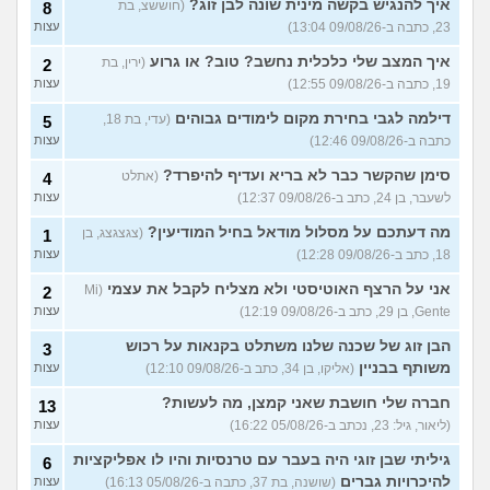
איך להנגיש בקשה מינית שונה לבן זוג?
(חוששצ, בת
8
23, כתבה ב-09/08/26 13:04)
עצות
איך המצב שלי כלכלית נחשב? טוב? או גרוע
(ירין, בת
2
19, כתבה ב-09/08/26 12:55)
עצות
דילמה לגבי בחירת מקום לימודים גבוהים
(עדי, בת 18,
5
כתבה ב-09/08/26 12:46)
עצות
סימן שהקשר כבר לא בריא ועדיף להיפרד?
(אתלט
4
לשעבר, בן 24, כתב ב-09/08/26 12:37)
עצות
מה דעתכם על מסלול מודאל בחיל המודיעין?
(צגצגצג, בן
1
18, כתב ב-09/08/26 12:28)
עצות
אני על הרצף האוטיסטי ולא מצליח לקבל את עצמי
(Mi
2
Gente, בן 29, כתב ב-09/08/26 12:19)
עצות
הבן זוג של שכנה שלנו משתלט בקנאות על רכוש
3
משותף בבניין
(אליקו, בן 34, כתב ב-09/08/26 12:10)
עצות
חברה שלי חושבת שאני קמצן, מה לעשות?
13
(ליאור, גיל: 23, נכתב ב-05/08/26 16:22)
עצות
גיליתי שבן זוגי היה בעבר עם טרנסיות והיו לו אפליקציות
6
להיכרויות גברים
(שושנה, בת 37, כתבה ב-05/08/26 16:13)
עצות