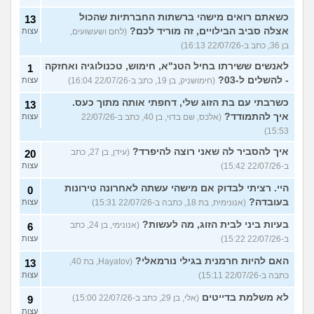
כשאתם רואים מישהי ברשתות החברתיות שהכול
13
אצלה סביב הבילויים, זה מוריד לכם?
(לחם ושעשועים,
עצות
בן 36, כתב ב-22/07/26 16:13)
לאנשים ששירתו בחיל הטנ"א, חימוש, טכנולוגיה ואחזקה
1
- להשלים ל-03?
(חימושניק, בן 19, כתב ב-22/07/26 16:04)
עצות
כשרבתי עם בת הזוג שלי, דחפתי אותה מתוך כעס.
13
איך להתמודד?
(אלכס, שם בדוי, בן 40, כתב ב-22/07/26
עצות
15:53)
איך להסביר לה שאני רוצה להיפרד?
(עידן, בן 27, כתב
20
ב-22/07/26 15:42)
עצות
היי. רציתי לבדוק אם מישהי עשתה לאחרונה טירונות
0
בעובדה?
(אנונימית, בת 18, כתבה ב-22/07/26 15:31)
עצות
בעיות ביני לבית הזוג, מה לעשות?
(אנונימי, בן 24, כתב
6
ב-22/07/26 15:22)
עצות
האם להיות חרמנית בגילי נורמאלי?
(Hayatov, בת 40,
13
כתבה ב-22/07/26 15:11)
עצות
לא משלמת בדייטים
(אלי, בן 29, כתב ב-22/07/26 15:00)
9
עצות