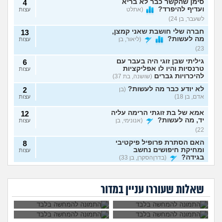
סימן שהקשר כבר לא בריא
4
ועדיף להיפרד?
(אתלט
עצות
לשעבר, בן 24)
חברה שלי חושבת שאני קמצן,
13
מה לעשות?
(ליאור, בן
עצות
23)
גיליתי שבן זוגי היה בעבר עם
6
טרנסיות והיו לו אפליקציות
עצות
להיכרויות גברים
(שושנה, בת 37)
לא יודע כבר מה לעשות?
(בן
2
אדם, בן 18)
עצות
אמא של בת זוגתי הרימה עליה
12
יד, מה לעשות?
(אנונימי, בן
עצות
22)
האם הסתרת פרופיל פיקטיבי
8
ומחיקת חיפושים נחשב
עצות
בגידה?
(בדרןהסקרן, בן 33)
אבא של בעלי מסתכל
האם להתגרש בשביל
אשמח לעזרה אמיתית וכנה
3
עלי בצורה מחפיצה,
אהבה? או שזה רק
מה לעשות עם
הוא התאהב בבחורה
(אנושי, בן 27)
מה לעשות?
ריגוש?
עצות
העובדה שאשתי
אחרת, איך להגיב?
שאלות שעוררו עניין במדור
הרימה עליי ידיים?
מה אני עושה לא נכון שלא
4
מצליח לי במערכות יחסים?
עצות
(א׳, בת 26)