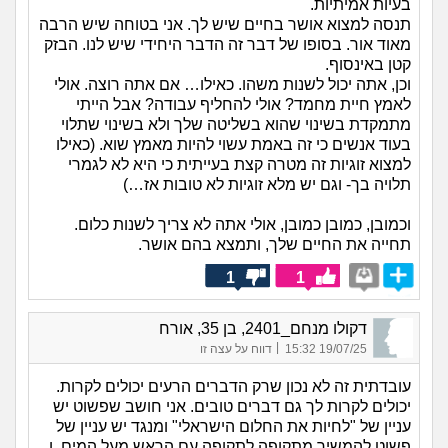
בעיות אמיתיות.
תנסה למצוא אושר בחיים שיש לך. אני בטוחה שיש הרבה
מאוד אור. בסופו של דבר זה הדבר היחידי שיש לנו. הבזק
קטן באינסוף.
וכן, אתה יכול לשנות משהו. כאילו… אם אתה רוצה. אולי
לאמץ חיית מחמד? אולי להחליף עבודה? אבל הייתי
מתמקדת בשינוי שהוא בשליטה שלך ולא בשינוי שתלוי
בעוד אנשים כי זה באמת עשוי להיות מאמץ שוא. (כאילו
למצוא זוגיות זה מטרה קצת בעייתית כי היא לא לגמרי
תלויה בך- וגם יש מלא זוגיות לא טובות אז…)
וכמובן, כמובן כמובן, אולי אתה לא צריך לשנות כלום.
תחייה את החיים שלך, ותמצא בהם אושר.
1
1
דקולו מנחם_2401, בן 35, אורח
|
19/07/25 15:32
דווח על עצה זו
עובדתית זה לא נכון שרק הדברים הרעים יכולים לקרות.
יכולים לקרות לך גם דברים טובים. אני חושב שפשוט יש
עניין של "לחיות את החלום הישראלי" ומנגד יש עניין של
פשוט להמשיך מתקופה לתקופה עם הראש מעל המים, ו...