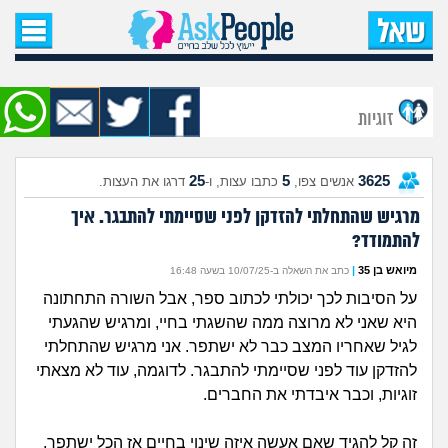
עמוד הבית
שאל שאלה
זוגיות
שאלות חדשות
25
5
3625
אנשים צפו,
כתבו עצות, ו-
דרגו את העצות.
שאלות שעוררו עניין
מרגיש שהתחלתי להזדקן לפני שסיימתי להתבגר. איך
להתמודד?
עצות חדשות
מיואש בן 35
|
כתב את השאלה ב-10/07/25 בשעה 16:48
מה קורה כאן?
על הסיבות לכך יכולתי לכתוב ספר, אבל השורה התחתונה
היא שאני לא מרוצה ממה שהשגתי בחיי, ומרגיש שהגעתי
מתחם הטיפים
לגיל שאחריו המצב כבר לא ישתפר. אני מרגיש שהתחלתי
להזדקן עוד לפני שסיימתי להתבגר. לדוגמה, עוד לא מצאתי
זוגיות, וכבר איבדתי את החברים.
מדורים
זה קל להגיד שאם אעשה איזה שינוי בחיים אז הכל ישתפר,