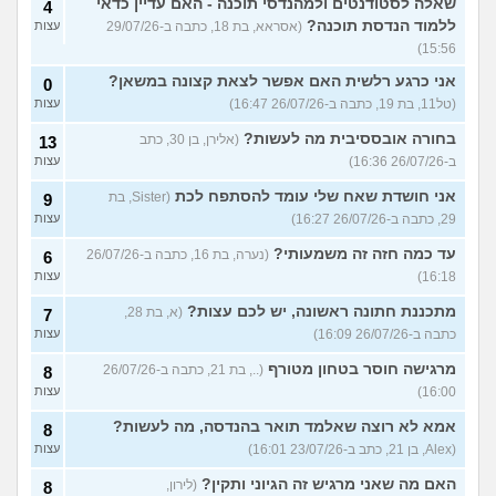
שאלה לסטודנטים ולמהנדסי תוכנה - האם עדיין כדאי
4
ללמוד הנדסת תוכנה?
(אסראא, בת 18, כתבה ב-29/07/26
עצות
15:56)
אני כרגע רלשית האם אפשר לצאת קצונה במשאן?
0
(טל11, בת 19, כתבה ב-26/07/26 16:47)
עצות
בחורה אובססיבית מה לעשות?
(אלירן, בן 30, כתב
13
ב-26/07/26 16:36)
עצות
אני חושדת שאח שלי עומד להסתפח לכת
(Sister, בת
9
29, כתבה ב-26/07/26 16:27)
עצות
עד כמה חזה זה משמעותי?
(נערה, בת 16, כתבה ב-26/07/26
6
16:18)
עצות
מתכננת חתונה ראשונה, יש לכם עצות?
(א, בת 28,
7
כתבה ב-26/07/26 16:09)
עצות
מרגישה חוסר בטחון מטורף
(.., בת 21, כתבה ב-26/07/26
8
16:00)
עצות
אמא לא רוצה שאלמד תואר בהנדסה, מה לעשות?
8
(Alex, בן 21, כתב ב-23/07/26 16:01)
עצות
האם מה שאני מרגיש זה הגיוני ותקין?
(לירון,
8