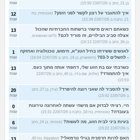
בן 31, כתב ב-23/07/26 15:50)
עצות
איך להתגבר על רצון לקשר לפני הזמן?
(אנונימית, בת
12
21, כתבה ב-23/07/26 15:39)
עצות
כשאתם רואים מישהי ברשתות החברתיות שהכול
13
אצלה סביב הבילויים, זה מוריד לכם?
(לחם ושעשועים,
עצות
בן 36, כתב ב-22/07/26 16:13)
לאנשים ששירתו בחיל הטנ"א, חימוש, טכנולוגיה ואחזקה
1
- להשלים ל-03?
(חימושניק, בן 19, כתב ב-22/07/26 16:04)
עצות
כשרבתי עם בת הזוג שלי, דחפתי אותה מתוך כעס.
13
איך להתמודד?
(אלכס, שם בדוי, בן 40, כתב ב-22/07/26
עצות
15:53)
איך להסביר לה שאני רוצה להיפרד?
(עידן, בן 27, כתב
20
ב-22/07/26 15:42)
עצות
היי. רציתי לבדוק אם מישהי עשתה לאחרונה טירונות
0
בעובדה?
(אנונימית, בת 18, כתבה ב-22/07/26 15:31)
עצות
בעיות ביני לבית הזוג, מה לעשות?
(אנונימי, בן 24, כתב
6
ב-22/07/26 15:22)
עצות
האם להיות חרמנית בגילי נורמאלי?
(Hayatov, בת 40,
13