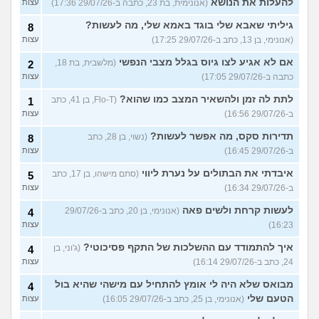
להעלות את הנושא
(אנונימית, בת 23, כתבה ב-29/07/26 17:36)
עצות
גיליתי שאבא שלי בוגד באמא שלי, מה לעשות?
8
(אנונימי, בן 13, כתב ב-29/07/26 17:25)
עצות
אם לא אגיע לצו גיוס בגלל מצבי הנפשי
(מלשבית, בת 18,
2
כתבה ב-29/07/26 17:05)
עצות
לתת לה זמן ולהשאיר המצב כמו שהוא?
(Flo-T, בן 41, כתב
1
ב-29/07/26 16:56)
עצות
תדירות סקס, מה אפשר לעשות?
(נשוי, בן 28, כתב
8
ב-29/07/26 16:45)
עצות
איבדתי את הבתולים על נערת ליווי
(סתם מישהו, בן 17, כתב
5
ב-29/07/26 16:34)
עצות
לעשות קרחת ולשים פאה
(אנונימי, בן 20, כתב ב-29/07/26
4
16:23)
עצות
איך להתמודד עם ההשלכות של התקף פסיכוטי?
(ג'וני, בן
4
24, כתב ב-29/07/26 16:14)
עצות
מבואס שלא היה לי אומץ להתחיל עם מישהי שהיא בול
4
הטעם שלי
(אנונימי, בן 25, כתב ב-29/07/26 16:05)
עצות