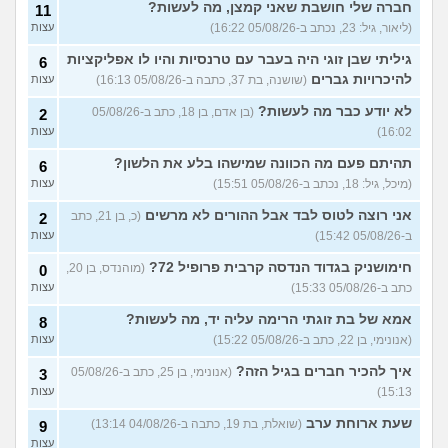
בחייהן
(ליהיא, בת 18)
חברה שלי חושבת שאני קמצן, מה לעשות?
עצות
11
(ליאור, גיל: 23, נכתב ב-05/08/26 16:22)
עצות
עדיף להיות פשוט לבד או
3
לנסות להפגש עם חברות?
עצות
גיליתי שבן זוגי היה בעבר עם טרנסיות והיו לו אפליקציות
6
(אנונימית, בת 17)
להיכרויות גברים
(שושנה, בת 37, כתבה ב-05/08/26 16:13)
עצות
מפחדת שהקשר שלי ושל
5
חברות שלי ישתנה כשידעו
עצות
לא יודע כבר מה לעשות?
(בן אדם, בן 18, כתב ב-05/08/26
2
שאני נמשכת גם לנשים
16:02)
עצות
(אנונימית, בת 19)
בת עוד מעט 23, אני מרגישה
תהיתם פעם מה הכוונה שמישהו בלע את הלשון?
7
6
שנכשלתי לפעמים
(אנונמית,
עצות
(מיכל, גיל: 18, נכתב ב-05/08/26 15:51)
עצות
בת 22)
אני רוצה לטוס לבד אבל ההורים לא מרשים
(כ, בן 21, כתב
2
למה בנות בממוצע הרבה יותר
12
ב-05/08/26 15:42)
עצות
נחמדות לבנות אחרות מאשר
עצות
לבנים?
(Itay Daniel Asael, בן
חימושניק בגדוד הנדסה קרבית פרופיל 72?
(מוהנדס, בן 20,
0
23)
כתב ב-05/08/26 15:33)
עצות
איך יש אנשים שישנים עם
5
בגדים?
(נעם, בן 14)
עצות
אמא של בת זוגתי הרימה עליה יד, מה לעשות?
8
(אנונימי, בן 22, כתב ב-05/08/26 15:22)
עצות
האם להרשות לאחרים לקבוע
9
לי מה ללבוש?
(סיון, בת
עצות
איך להכיר חברים בגיל הזה?
(אנונימי, בן 25, כתב ב-05/08/26
3
24)
15:13)
עצות
ספרים בעברית בקובץ PDF
4
בחינם?
(Rin, בת 19)
שעת ארוחת ערב
עצות
(שואלת, בת 19, כתבה ב-04/08/26 13:14)
9
עצות