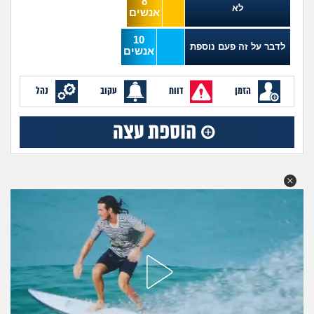
8
מה שעובר עליי
לא
אנשים
10
שומרים על הגוף
לדבר על זה פעם נוספת
אנשים
פיננסי וכלכלה
הזמן
דווח
עקוב
נהל
בין הסדינים
חיות מחמד
יוקר המחיה
גאווה