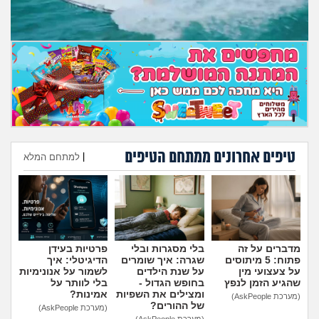
טיפים אחרונים ממתחם הטיפים
|
למתחם המלא
הוספת טיפ
מדברים על זה
בלי מסגרות ובלי
פרטיות בעידן
פתוח: 5 מיתוסים
שגרה: איך שומרים
הדיגיטלי: איך
על צעצועי מין
על שנת הילדים
לשמור על אנונימיות
שהגיע הזמן לנפץ
בחופש הגדול -
בלי לוותר על
ומצילים את השפיות
אמינות?
(מערכת AskPeople)
של ההורים?
(מערכת AskPeople)
(מערכת AskPeople)