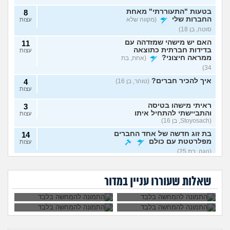
בטעות "התעוררתי" מאחת
8
החברות שלי
(מקווה שלא
עצות
סוטה, בן 18)
האם יש מישהי שמזדהה עם
11
בדידות חברתית כתוצאה
עצות
ממראה חיצוני?
(אחת, בת
34)
איך להכיר חברים?
(טוהר, בן 16)
4
עצות
ראיתי מישהו בטיסה
3
והתביישתי להתחיל איתו
עצות
(Stoyosach, בן 16)
בת זוג חדשה של אחד החברים
14
מפלרטטת עם כולם
עצות
(נוגה, בת 25)
למה אשכנזים
עמוק בלב החילונים
על מה בעצם הנשים
מתייחסים לחפלות
עדיין מאמינים
13
יש חיילת שמבזה את
הייתם הולכים לאח
עם קריוקי כמו משהו
בהקב"ה?
הישראליות מתלוננות?
עצות
המדים בטיקטוק. זה
הגדול?
פגני נחות?
שאלות שעוררו עניין במדור
הגיוני?
(תמיד אישה, בן 36)
תוהה לעצמי אם אני מתחיל
3
לפתח דפוס התנהגות בעייתי
עצות
או שהתעוררתי למציאות
(פוזיציה, בן 36)