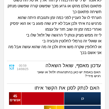
זוגיות
חיפוש שאלות
לא אומר יש לי שיחה כמה דק חוזר אליך או סליחה פשוט
פתאום נעלם מהקו או גרוע מכך שפשוט קורה שפשוט מנתק
|
תשיחה פתאום כך
היריון ולידה
הרשמה
התחברות
הערתי לו על העניין לפני כמה זמן ותגובתו היתה שהוא
מרגיש נח איתי ולכן אבל לא ידע שזה פוגע בי אז הוא יפסיק
הורות ומשפחה
ואחרי כמה זמן זה שוב חזר על עצמו
לי זה ממש מציק ונותן לי הרגשה של זלזול שלו בי
מתבגרים
או שאולי זה נורמלי לחלוטין והבעיה בי
או לחלופין שקרה משו איתו ולכן זה מה שהוא עושה אבל מה
מהבקו"ם... ועד מתי?!
אני אשם בכך
לימודים וסטודנטים
עדכון מאסף, שואל השאלה
00:59
14/08/25
האם באמת יש כאן בהתנהגותו זלזול או שאני
עבודה וקריירה
רגיש מידי?
חברים ואנשים
האם לנתק לסנן את הקשר איתו
45
כן
בית, שכנים ושותפים
אנשים