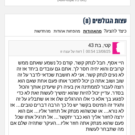
עצות הגולשים (
8
)
כיצד להציג?
מהאהודות
מהפחות אהודות
מהחדשות
קטי, בת 43
|
13/08/25 00:54
דווח על עצה זו
היי אסף, חבל לנתק קשר. קודם כל נשמע שאתם ממש
קרובים והוא יהיה חסר לך. אתם גם עובדים ביחד אז זה
לא נעים לנתק קשר. אני לא חושבת שכדאי לדבר על זה
שוב ושוב אתה כן יכול לתזכר אותו פעם אחת שאם הוא
רוצה לעבור לממתינה אין בעיה רק שיעדכן אותך והכול
בסדר. עדיין יכול להיות שהוא ימשיך לעשות זאת לא כדי
לפגוע בך אלא כי אלו ההרגלים שלו אז או שתבליג על זה
ותגיד זה המינוס בקשר יש כל כך הרבה דברים טובים… אז
לא נורא… או שכשהוא מנתק אל תחזור אליו… אם הוא
ירצה לחזור אליך הוא כבר יתקשר… אל תרגיל אותו שכל
פעם שהוא מנתק אתה חוזר אליו…העיקר שתהיה שלם אם
מה שתבחר לעשות