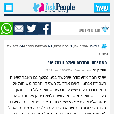
עמוד הבית
שאל שאלה
חברים ואנשים
שאלות חדשות
24
63
8
15293
אנשים צפו,
כתבו עצות,
השתתפו בסקר ו-
דרגו את
שאלות שעוררו עניין
העצות.
עצות חדשות
האם יחסי החברות האלה נורמליים?
אסף בן 30
|
כתב את השאלה ב-12/08/25 בשעה 21:19
מה קורה כאן?
יש לי חבר מהעבודה שהקשר בנינו נמשך גם מעבר לשעות
העבודה אנחנו יודעים אחד על השני די הרבה משיחות על
מתחם הטיפים
החיים וכו הבעיה שיש לי הרגשה שהוא מזלזל בי כי המון
פעמים שהוא מתקשר אז עושה צלצול ניתוק על מנת שאני
מדורים
יחזור אליו או שבאמצע שאני מדבר איתו פתאום נהיה שקט
בצד השני ומתברר שהוא פשוט עובר לשיחה ממתינה ואפילו