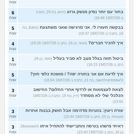
עצות
בחור עם יותר נסיון מנשק גרוע
(היוש, בת 29, כתבה
6
ב-19/07/26 16:46)
עצות
בבקשה תעזרו לי. אני מרגישה שאני משתגעת
(Eden, בת
5
18, כתבה ב-19/07/26 16:37)
עצות
איך להכיר חברים?
(טוהר, בן 16, כתב ב-19/07/26 16:26)
4
עצות
ביטול חוזה בגלל מצב לא סביר בעליל
(חסוי, בן 26,
1
כתב ב-19/07/26 16:15)
עצות
איך לדעת אם אני בחורה יפה? / מושכת כלפי חוץ?
5
(לאמפסיקהלחשוב, בת 21, כתבה ב-19/07/26 16:04)
עצות
לצאת לעצמאות או לרדוף אחרי החלום? החישוב
3
הכלכלי שלי לא מסתדר
(ירין, בת 19, כתבה ב-19/07/26
עצות
15:55)
עזרה ויעוץ: בזוגיות מדהימה אבל חושק בבנות אחרות
3
(אנונימי, בן 20, כתב ב-19/07/26 15:44)
עצות
ראיתי מישהו בטיסה והתביישתי להתחיל איתו
(Stoyosach,
3
בן 16, כתב ב-19/07/26 15:40)
עצות