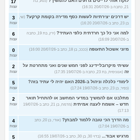
לוקח אותי לדייטים גרועים האם להמשיך?
(נטע, בת
17
21, כתבה ב-20/07/26 16:31)
עצות
יש דרכים יצירתיות לעשות כסף מדירה בקומת קרקע?
(שי,
3
בן 23, כתב ב-20/07/26 16:20)
עצות
למה אני כל כך חרדתית כלפי העתיד?
(ירין, בת 19, כתבה
6
ב-20/07/26 16:09)
עצות
מיוני אשכול התעופה
(ככככ, בן 18, כתב ב-20/07/26 16:00)
0
עצות
עשיתי מיקרובליידינג לפני חמש שנים ואני מתחרטת על
2
זה
(אנונימית, בת 23, כתבה ב-19/07/26 17:35)
עצות
לימודי כלכלה וניהול ב-2026 האם יהיה לי עתיד בזה?
5
(כפיר, בן 23, כתב ב-19/07/26 17:24)
עצות
מתלבט אם להמשיך במדעי המחשב או להתחיל תואר
2
חדש – אשמח לעצה אמיתית
(מדמח, בן 21, כתב ב-19/07/26
עצות
17:13)
מה הדרך הכי טובה ללמוד למבחן?
(אודי, בן 20, כתב
4
ב-19/07/26 17:04)
עצות
מרגיש אבוד...
(בדוי 30, בן 30, כתב ב-19/07/26 16:55)
5