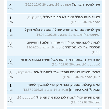
איך להכיר חברים?
(טוהר, בן 16, כתב ב-19/07/26 16:26)
4
עצות
ביטול חוזה בגלל מצב לא סביר בעליל
(חסוי, בן 26,
1
כתב ב-19/07/26 16:15)
עצות
איך לדעת אם אני בחורה יפה? / מושכת כלפי חוץ?
5
(לאמפסיקהלחשוב, בת 21, כתבה ב-19/07/26 16:04)
עצות
לצאת לעצמאות או לרדוף אחרי החלום? החישוב
3
הכלכלי שלי לא מסתדר
(ירין, בת 19, כתבה ב-19/07/26
עצות
15:55)
עזרה ויעוץ: בזוגיות מדהימה אבל חושק בבנות אחרות
3
(אנונימי, בן 20, כתב ב-19/07/26 15:44)
עצות
ראיתי מישהו בטיסה והתביישתי להתחיל איתו
(Stoyosach,
3
בן 16, כתב ב-19/07/26 15:40)
עצות
האם קיבלתי מספיק בבר אילן כדי להמשיך לשנה
1
הבאה? (אני כיתה ח)
(כפיר, בן 14, כתב ב-19/07/26 13:57)
עצות
האם היריון יכול לשנות לכן ככה את האופי?
(אנונימי, בן 36,
3
כתב ב-19/07/26 13:46)
עצות