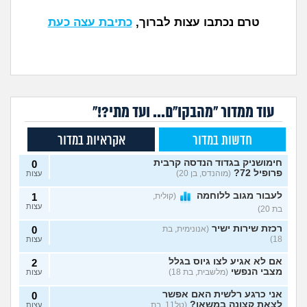
טרם נכתבו עצות לברוך,
כתיבת עצה כעת
עוד ממדור "מהבקו"ם... ועד מתי?!"
חדשות במדור
אקראיות במדור
חימושניק בגדוד הנדסה קרבית
0
פרופיל 72?
(מוהנדס, בן 20)
עצות
לעבור מגוב ללוחמה
(קולית,
1
עצות
בת 20)
רכזת שירות ישיר
(אנונימית, בת
0
18)
עצות
אם לא אגיע לצו גיוס בגלל
2
מצבי הנפשי
(מלשבית, בת 18)
עצות
אני כרגע רלשית האם אפשר
0
לצאת קצונה במשאן?
(טל11, בת
עצות