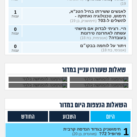
19)
לאנשים ששירתו בחיל הטנ"א,
1
חימוש, טכנולוגיה ואחזקה -
עצות
להשלים ל-03?
(חימושניק, בן 19)
היי. רציתי לבדוק אם מישהי
0
עשתה לאחרונה טירונות
עצות
בעובדה?
(אנונימית, בת 18)
ויתור על לוחמה בבקו״ם
0
(אנונימי, בת 18)
עצות
אני רוצה להתגייס
השתחררתי מהצבא
ללוחמה. האם גברים
על פרופיל 21
ויתור על לוחמה בבקו״ם מה
1
לא מעוניינת לקבל את
איך להתמודד עם
ימנעו לצאת איתי?
ומתחרטת, אפשר
עושים אחרי?
(אנונימי, בת 18)
עצות
החיסונים בבקום, אני
החרטה על אי עשיית
לחזור לשרת?
שאלות שעוררו עניין במדור
יכולה לוותר?
צבא?
לצאת מהצבא על נפשי
(יוני, בן
5
19)
עצות
מיוני אשכול התעופה
(ככככ, בן
0
18)
עצות
השאלות הנצפות ה
יום
במדור
מה דעתכם על מסלול מודאל
3
בחיל המודיעין?
(צגצגצג, בן 18)
עצות
היום
השבוע
החודש
צה"ל מכחיש החזרת ציוד א
1
בזמן שהחזרתי, וההשלכות
עצות
1
(משוחרר )?(, בן 21)
חימושניק בגדוד הנדסה קרבית
פרופיל 72?
(מוהנדס, בן 20)
מה עושים עם החיים עכשיו?
4