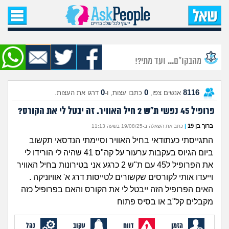
עמוד הבית
שאל שאלה
מהבקו"ם... ועד מתי?!
שאלות חדשות
0
0
8116
אנשים צפו,
כתבו עצות, ו-
דרגו את העצות.
שאלות שעוררו עניין
פרופיל 45 נפשי ת"ש 2 חיל האוויר. זה יבטל לי את הקורס?
עצות חדשות
ברוך בן 19
|
כתב את השאלה ב-19/08/25 בשעה 11:13
התגייסתי כעתודאי בחיל האוויר וסיימתי הנדסאי תקשוב
מה קורה כאן?
ביום הגיוס בעקבות ערעור על קה"ס 41 שהיה לי הורידו לי
את הפרופיל ל45 עם ת"ש 2 כרגע אני בטירונות בחיל האוויר
מתחם הטיפים
וייעדו אותי לקורסים שקשורים לטייסות דרג א' אוויוניקה .
האים הפרופיל הזה ייבטל לי את הקורס והאם בפרופיל כזה
מקבלים קל"ב או בסיס פתוח
מדורים
הזמן
דווח
עקוב
נהל