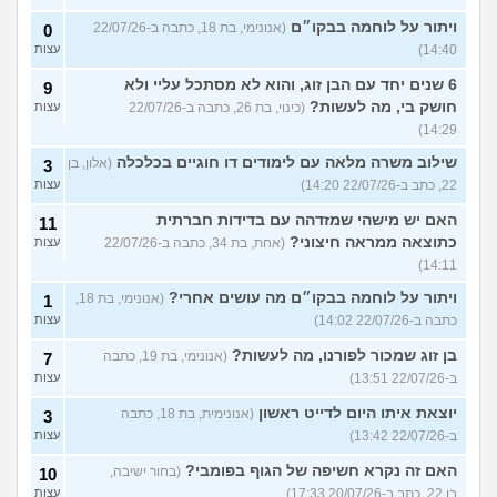
ויתור על לוחמה בבקו״ם
(אנונימי, בת 18, כתבה ב-22/07/26
0
14:40)
עצות
6 שנים יחד עם הבן זוג, והוא לא מסתכל עליי ולא
9
חושק בי, מה לעשות?
(כינוי, בת 26, כתבה ב-22/07/26
עצות
14:29)
שילוב משרה מלאה עם לימודים דו חוגיים בכלכלה
(אלון, בן
3
22, כתב ב-22/07/26 14:20)
עצות
האם יש מישהי שמזדהה עם בדידות חברתית
11
כתוצאה ממראה חיצוני?
(אחת, בת 34, כתבה ב-22/07/26
עצות
14:11)
ויתור על לוחמה בבקו״ם מה עושים אחרי?
(אנונימי, בת 18,
1
כתבה ב-22/07/26 14:02)
עצות
בן זוג שמכור לפורנו, מה לעשות?
(אנונימי, בת 19, כתבה
7
ב-22/07/26 13:51)
עצות
יוצאת איתו היום לדייט ראשון
(אנונימית, בת 18, כתבה
3
ב-22/07/26 13:42)
עצות
האם זה נקרא חשיפה של הגוף בפומבי?
(בחור ישיבה,
10
בן 22, כתב ב-20/07/26 17:33)
עצות