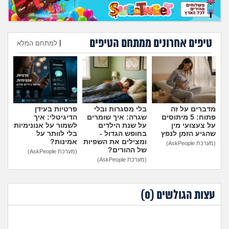
מה שעובר עליי
שומרים על הגוף
טיפים אחרונים ממתחם הטיפים
|
למתחם המלא
פיננסי וכלכלה
הוספת טיפ
בין הסדינים
חיות מחמד
מדברים על זה
בלי מסגרות ובלי
פרטיות בעידן
פתוח: 5 מיתוסים
שגרה: איך שומרים
הדיגיטלי: איך
על צעצועי מין
על שנת הילדים
לשמור על אנונימיות
שהגיע הזמן לנפץ
בחופש הגדול -
בלי לוותר על
יוקר המחיה
ומצילים את השפיות
אמינות?
(מערכת AskPeople)
של ההורים?
(מערכת AskPeople)
(מערכת AskPeople)
גאווה
עצות הגולשים (
0
)