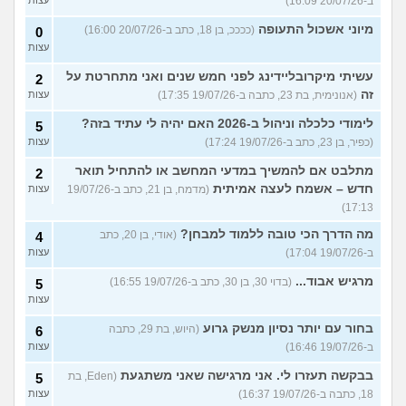
ב-20/07/26 16:09)
עצות
מיוני אשכול התעופה
(ככככ, בן 18, כתב ב-20/07/26 16:00)
0
עצות
עשיתי מיקרובליידינג לפני חמש שנים ואני מתחרטת על
2
זה
(אנונימית, בת 23, כתבה ב-19/07/26 17:35)
עצות
לימודי כלכלה וניהול ב-2026 האם יהיה לי עתיד בזה?
5
(כפיר, בן 23, כתב ב-19/07/26 17:24)
עצות
מתלבט אם להמשיך במדעי המחשב או להתחיל תואר
2
חדש – אשמח לעצה אמיתית
(מדמח, בן 21, כתב ב-19/07/26
עצות
17:13)
מה הדרך הכי טובה ללמוד למבחן?
(אודי, בן 20, כתב
4
ב-19/07/26 17:04)
עצות
מרגיש אבוד...
(בדוי 30, בן 30, כתב ב-19/07/26 16:55)
5
עצות
בחור עם יותר נסיון מנשק גרוע
(היוש, בת 29, כתבה
6
ב-19/07/26 16:46)
עצות
בבקשה תעזרו לי. אני מרגישה שאני משתגעת
(Eden, בת
5
18, כתבה ב-19/07/26 16:37)
עצות