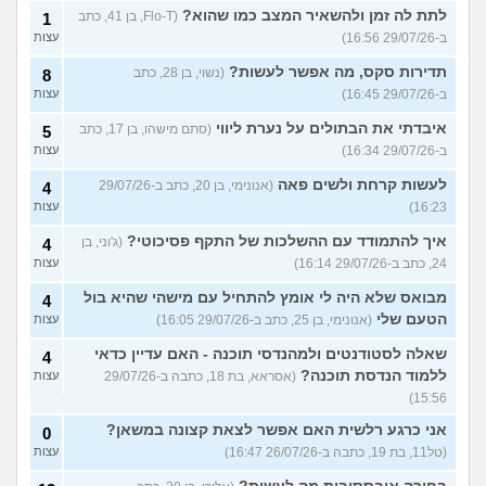
לתת לה זמן ולהשאיר המצב כמו שהוא?
(Flo-T, בן 41, כתב
1
ב-29/07/26 16:56)
עצות
תדירות סקס, מה אפשר לעשות?
(נשוי, בן 28, כתב
8
ב-29/07/26 16:45)
עצות
איבדתי את הבתולים על נערת ליווי
(סתם מישהו, בן 17, כתב
5
ב-29/07/26 16:34)
עצות
לעשות קרחת ולשים פאה
(אנונימי, בן 20, כתב ב-29/07/26
4
16:23)
עצות
איך להתמודד עם ההשלכות של התקף פסיכוטי?
(ג'וני, בן
4
24, כתב ב-29/07/26 16:14)
עצות
מבואס שלא היה לי אומץ להתחיל עם מישהי שהיא בול
4
הטעם שלי
(אנונימי, בן 25, כתב ב-29/07/26 16:05)
עצות
שאלה לסטודנטים ולמהנדסי תוכנה - האם עדיין כדאי
4
ללמוד הנדסת תוכנה?
(אסראא, בת 18, כתבה ב-29/07/26
עצות
15:56)
אני כרגע רלשית האם אפשר לצאת קצונה במשאן?
0
(טל11, בת 19, כתבה ב-26/07/26 16:47)
עצות