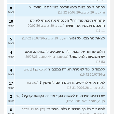
להתחיל עם בנות בים/ הליכה בטיילת או מועדון?
8
(רואי, בן 26, כתב ב-20/07/26 17:22)
עצות
פתחתי תיבת פנדורה? הכנסתי את אשתי לעולם
10
התכנים ועכשיו אני חושש
(אבי, בן 30, כתב ב-20/07/26
עצות
17:11)
לצאת מהצבא על נפשי
(יוני, בן 19, כתב ב-20/07/26 17:02)
5
עצות
חלום שחוזר על עצמו ילדים שבאים לי בחלום, האם
4
יש משמעות לחלומות?
(אב עובד, בן 44, כתב ב-20/07/26
עצות
16:53)
ללמוד סיעוד למטרת הגירה במצבי?
(אלכס, בן 31, כתב
4
ב-20/07/26 16:42)
עצות
לוקח אותי לדייטים גרועים האם להמשיך?
(נטע, בת
17
21, כתבה ב-20/07/26 16:31)
עצות
יש דרכים יצירתיות לעשות כסף מדירה בקומת קרקע?
(שי,
3
בן 23, כתב ב-20/07/26 16:20)
עצות
למה אני כל כך חרדתית כלפי העתיד?
(ירין, בת 19, כתבה
6