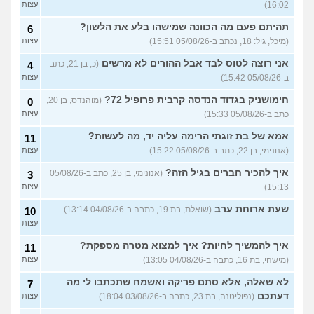
16:02)
עצות
אפשרי לקבל מנ״תית בסירוב
0
בבאקום?
(ליה, בת 20)
עצות
תהיתם פעם מה הכוונה שמישהו בלע את הלשון?
6
מסלול אופק מודיעין - האם
2
(מיכל, גיל: 18, נכתב ב-05/08/26 15:51)
עצות
כדאי?
(ליהי, בת 18)
עצות
אני רוצה לטוס לבד אבל ההורים לא מרשים
(כ, בן 21, כתב
4
מה לסמן בשאלון העדפות אם
1
ב-05/08/26 15:42)
עצות
אני לא רוצה קרבי?
(אנונימי, בן
עצות
17)
חימושניק בגדוד הנדסה קרבית פרופיל 72?
(מוהנדס, בן 20,
0
כתב ב-05/08/26 15:33)
עצות
עוד שאלות חדשות במדור
אמא של בת זוגתי הרימה עליה יד, מה לעשות?
11
(אנונימי, בן 22, כתב ב-05/08/26 15:22)
עצות
איך להכיר חברים בגיל הזה?
(אנונימי, בן 25, כתב ב-05/08/26
3
15:13)
עצות
שעת ארוחת ערב
(שואלת, בת 19, כתבה ב-04/08/26 13:14)
10
עצות
איך להמשיך לחיות? איך למצוא מטרה מספקת?
11
(מישהי, בת 16, כתבה ב-04/08/26 13:05)
עצות
לא שאלה, אלא סתם פריקה ואשמח שתכתבו לי מה
7
דעתכם
(נפוליטנה, בת 23, כתבה ב-03/08/26 18:04)
עצות