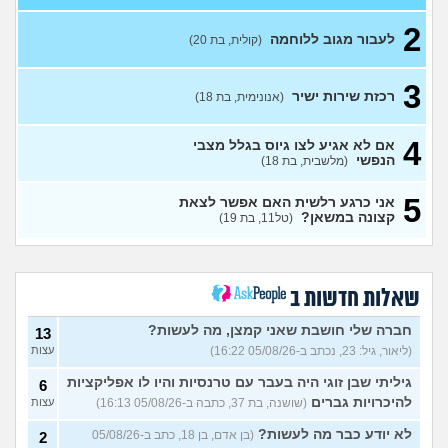
(אנוני, בת 18)
עצות
2
לעבור מגוב ללוחמה
(קולית, בת 20)
אנשים שעברו מחיל הטנא/
0
יודעים איך לעבור
(חיילת, בת 19)
עצות
3
שירות לאומי באגף השיקום
3
רכזת שירות ישיר
(אנונימית, בת 18)
(שיר, בת 18)
עצות
כדאי לחתום קבע או לא?
2
(xxx,
4
אם לא אגיע לצו גיוס בגלל מצבי
בן 21)
עצות
הנפשי
(מלשבית, בת 18)
גלי צהל, מישהו יכול להסביר לי
0
5
אני כרגע רלשית האם אפשר לצאת
מה התפקיד?
(הי, בן 19)
עצות
קצונה במשאן?
(טל11, בת 19)
איזה תפקיד הכי כדאי (מנילה)
0
לפני גיוס עולה ליב
(Akppp, בת
עצות
17)
מנהל רשת בחיל התקשוב או
שאלות חדשות ב
0
לוחם הגנה אווירית?
(Maor,
עצות
בן 19)
חברה שלי חושבת שאני קמצן, מה לעשות?
13
(ליאור, גיל: 23, נכתב ב-05/08/26 16:22)
עצות
שתי אופציות קשות לפני
2
השירות בצה"ל
(ניצן, בן 18)
עצות
גיליתי שבן זוגי היה בעבר עם טרנסיות והיו לו אפליקציות
6
התנשקתי עם מישהו מהבסיס
6
להיכרויות גברים
(שושנה, בת 37, כתבה ב-05/08/26 16:13)
עצות
שלי ואני לא יודעת מה אני
עצות
מרגישה לגבי זה
(תמר, בת 20)
לא יודע כבר מה לעשות?
(בן אדם, בן 18, כתב ב-05/08/26
2