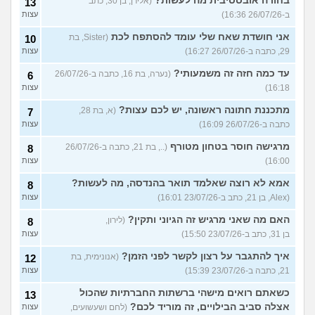
בחורה אובססיבית מה לעשות?
(אלירן, בן 30, כתב
13
ב-26/07/26 16:36)
עצות
אני חושדת שאח שלי עומד להסתפח לכת
(Sister, בת
10
29, כתבה ב-26/07/26 16:27)
עצות
עד כמה חזה זה משמעותי?
(נערה, בת 16, כתבה ב-26/07/26
6
16:18)
עצות
מתכננת חתונה ראשונה, יש לכם עצות?
(א, בת 28,
7
כתבה ב-26/07/26 16:09)
עצות
מרגישה חוסר בטחון מטורף
(.., בת 21, כתבה ב-26/07/26
8
16:00)
עצות
אמא לא רוצה שאלמד תואר בהנדסה, מה לעשות?
8
(Alex, בן 21, כתב ב-23/07/26 16:01)
עצות
האם מה שאני מרגיש זה הגיוני ותקין?
(לירון,
8
בן 31, כתב ב-23/07/26 15:50)
עצות
איך להתגבר על רצון לקשר לפני הזמן?
(אנונימית, בת
12
21, כתבה ב-23/07/26 15:39)
עצות
כשאתם רואים מישהי ברשתות החברתיות שהכול
13
אצלה סביב הבילויים, זה מוריד לכם?
(לחם ושעשועים,
עצות