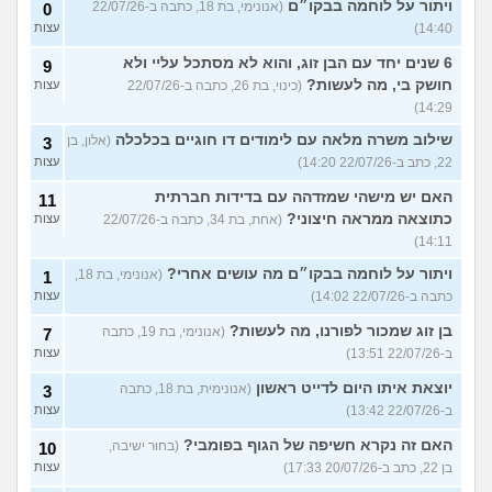
ויתור על לוחמה בבקו״ם
(אנונימי, בת 18, כתבה ב-22/07/26
0
14:40)
עצות
6 שנים יחד עם הבן זוג, והוא לא מסתכל עליי ולא
9
חושק בי, מה לעשות?
(כינוי, בת 26, כתבה ב-22/07/26
עצות
14:29)
שילוב משרה מלאה עם לימודים דו חוגיים בכלכלה
(אלון, בן
3
22, כתב ב-22/07/26 14:20)
עצות
האם יש מישהי שמזדהה עם בדידות חברתית
11
כתוצאה ממראה חיצוני?
(אחת, בת 34, כתבה ב-22/07/26
עצות
14:11)
ויתור על לוחמה בבקו״ם מה עושים אחרי?
(אנונימי, בת 18,
1
כתבה ב-22/07/26 14:02)
עצות
בן זוג שמכור לפורנו, מה לעשות?
(אנונימי, בת 19, כתבה
7
ב-22/07/26 13:51)
עצות
יוצאת איתו היום לדייט ראשון
(אנונימית, בת 18, כתבה
3
ב-22/07/26 13:42)
עצות
האם זה נקרא חשיפה של הגוף בפומבי?
(בחור ישיבה,
10
בן 22, כתב ב-20/07/26 17:33)
עצות