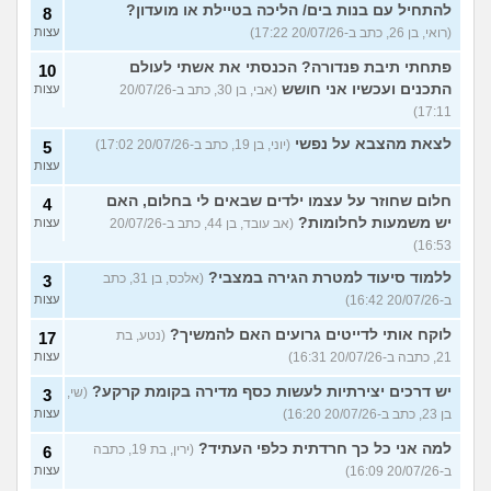
להתחיל עם בנות בים/ הליכה בטיילת או מועדון?
8
(רואי, בן 26, כתב ב-20/07/26 17:22)
עצות
פתחתי תיבת פנדורה? הכנסתי את אשתי לעולם
10
התכנים ועכשיו אני חושש
(אבי, בן 30, כתב ב-20/07/26
עצות
17:11)
לצאת מהצבא על נפשי
(יוני, בן 19, כתב ב-20/07/26 17:02)
5
עצות
חלום שחוזר על עצמו ילדים שבאים לי בחלום, האם
4
יש משמעות לחלומות?
(אב עובד, בן 44, כתב ב-20/07/26
עצות
16:53)
ללמוד סיעוד למטרת הגירה במצבי?
(אלכס, בן 31, כתב
3
ב-20/07/26 16:42)
עצות
לוקח אותי לדייטים גרועים האם להמשיך?
(נטע, בת
17
21, כתבה ב-20/07/26 16:31)
עצות
יש דרכים יצירתיות לעשות כסף מדירה בקומת קרקע?
(שי,
3
בן 23, כתב ב-20/07/26 16:20)
עצות
למה אני כל כך חרדתית כלפי העתיד?
(ירין, בת 19, כתבה
6
ב-20/07/26 16:09)
עצות