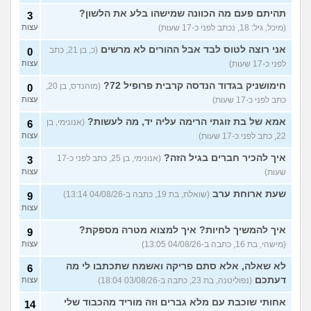
למצוא
(יונתן, בן 18)
עצות
תהיתם פעם מה הכוונה שמישהו בלע את הלשון?
3
יש בנינו מתח אבל אני לא
6
(מיכל, גיל: 18, נכתב לפני כ-17 שעות)
עצות
מצליחה להבין מה לעשות?
עצות
(לחוצה, בת 16)
אני רוצה לטוס לבד אבל ההורים לא מרשים
(כ, בן 21, כתב
0
לפני כ-17 שעות)
עצות
הברזתי לעצמי או שהצלתי את
4
הכבוד שלי?
(כפיר, בן 14)
עצות
חימושניק בגדוד הנדסה קרבית פרופיל 72?
(מוהנדס, בן 20,
0
כתב לפני כ-17 שעות)
עצות
עוד שאלות חדשות במדור
אמא של בת זוגתי הרימה עליה יד, מה לעשות?
(אנונימי, בן
6
22, כתב לפני כ-17 שעות)
עצות
איך להכיר חברים בגיל הזה?
(אנונימי, בן 25, כתב לפני כ-17
3
שעות)
עצות
שעת ארוחת ערב
(שואלת, בת 19, כתבה ב-04/08/26 13:14)
9
עצות
איך להמשיך לחיות? איך למצוא מטרה מספקת?
9
(מישהי, בת 16, כתבה ב-04/08/26 13:05)
עצות
לא שאלה, אלא סתם פריקה ואשמח שתכתבו לי מה
6
דעתכם
(נפוליטנה, בת 23, כתבה ב-03/08/26 18:04)
עצות
אחותי שוכבת עם מלא גברים וזה מוריד מהכבוד שלי
14