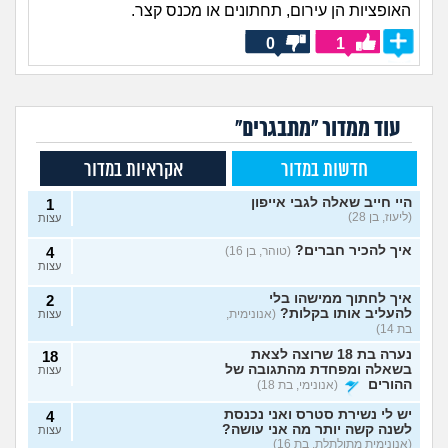
האופציות הן עירום, תחתונים או מכנס קצר.
0
1
עוד ממדור "מתבגרים"
חדשות במדור
אקראיות במדור
היי חייב שאלה לגבי אייפון
1
(ליעוז, בן 28)
עצות
איך להכיר חברים?
(טוהר, בן 16)
4
עצות
איך לחתוך ממישהו בלי
2
להעליב אותו בקלות?
(אנונימית,
עצות
בת 14)
נערה בת 18 שרוצה לצאת
18
בשאלה ומפחדת מהתגובה של
עצות
ההורים
(אנונימי, בת 18)
יש לי נשירת סטרס ואני נכנסת
4
לשנה קשה יותר מה אני עושה?
עצות
(אנונימית מתולתלת, בת 16)