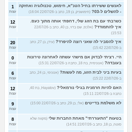
לאנשים ששירתו בחיל הטנ"א, חימוש, טכנולוגיה ואחזקה
1
- להשלים ל-03?
(חימושניק, בן 19, כתב ב-22/07/26 16:04)
עצות
כשרבתי עם בת הזוג שלי, דחפתי אותה מתוך כעס.
12
איך להתמודד?
(אלכס, שם בדוי, בן 40, כתב ב-22/07/26
עצות
15:53)
איך להסביר לה שאני רוצה להיפרד?
(עידן, בן 27, כתב
20
ב-22/07/26 15:42)
עצות
היי. רציתי לבדוק אם מישהי עשתה לאחרונה טירונות
0
בעובדה?
(אנונימית, בת 18, כתבה ב-22/07/26 15:31)
עצות
בעיות ביני לבית הזוג, מה לעשות?
(אנונימי, בן 24, כתב
6
ב-22/07/26 15:22)
עצות
האם להיות חרמנית בגילי נורמאלי?
(Hayatov, בת 40,
12
כתבה ב-22/07/26 15:11)
עצות
לא משלמת בדייטים
(אלי, בן 29, כתב ב-22/07/26 15:00)
9
עצות
בטעות "התעוררתי" מאחת החברות שלי
(מקווה שלא
8
סוטה, בן 18, כתב ב-22/07/26 14:51)
עצות