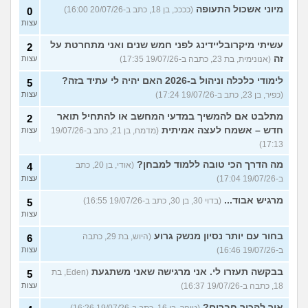
מיוני אשכול התעופה
(ככככ, בן 18, כתב ב-20/07/26 16:00)
0
עצות
עשיתי מיקרובליידינג לפני חמש שנים ואני מתחרטת על
2
זה
(אנונימית, בת 23, כתבה ב-19/07/26 17:35)
עצות
לימודי כלכלה וניהול ב-2026 האם יהיה לי עתיד בזה?
5
(כפיר, בן 23, כתב ב-19/07/26 17:24)
עצות
מתלבט אם להמשיך במדעי המחשב או להתחיל תואר
2
חדש – אשמח לעצה אמיתית
(מדמח, בן 21, כתב ב-19/07/26
עצות
17:13)
מה הדרך הכי טובה ללמוד למבחן?
(אודי, בן 20, כתב
4
ב-19/07/26 17:04)
עצות
מרגיש אבוד...
(בדוי 30, בן 30, כתב ב-19/07/26 16:55)
5
עצות
בחור עם יותר נסיון מנשק גרוע
(היוש, בת 29, כתבה
6
ב-19/07/26 16:46)
עצות
בבקשה תעזרו לי. אני מרגישה שאני משתגעת
(Eden, בת
5
18, כתבה ב-19/07/26 16:37)
עצות
איך להכיר חברים?