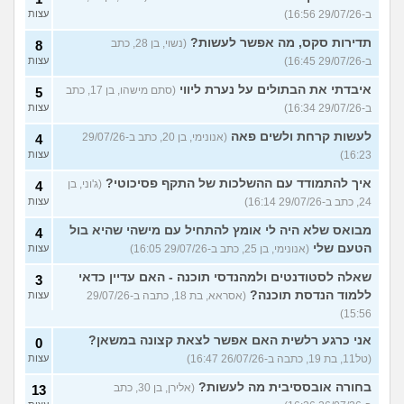
ב-29/07/26 16:56)
עצות
תדירות סקס, מה אפשר לעשות?
(נשוי, בן 28, כתב
8
ב-29/07/26 16:45)
עצות
איבדתי את הבתולים על נערת ליווי
(סתם מישהו, בן 17, כתב
5
ב-29/07/26 16:34)
עצות
לעשות קרחת ולשים פאה
(אנונימי, בן 20, כתב ב-29/07/26
4
16:23)
עצות
איך להתמודד עם ההשלכות של התקף פסיכוטי?
(ג'וני, בן
4
24, כתב ב-29/07/26 16:14)
עצות
מבואס שלא היה לי אומץ להתחיל עם מישהי שהיא בול
4
הטעם שלי
(אנונימי, בן 25, כתב ב-29/07/26 16:05)
עצות
שאלה לסטודנטים ולמהנדסי תוכנה - האם עדיין כדאי
3
ללמוד הנדסת תוכנה?
(אסראא, בת 18, כתבה ב-29/07/26
עצות
15:56)
אני כרגע רלשית האם אפשר לצאת קצונה במשאן?
0
(טל11, בת 19, כתבה ב-26/07/26 16:47)
עצות
בחורה אובססיבית מה לעשות?
(אלירן, בן 30, כתב
13