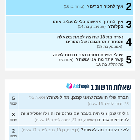
3
2
(בדוי, בן 17)
עצות
איך להכיר חברים?
(טוהר, בן 16)
אין לי על מה לדבר אני מרגישה
5
לא מעניינת
(ילדה, בת 16)
עצות
3
איך לחתוך ממישהו בלי להעליב אותו
בקלות?
(אנונימית, בת 14)
בקרת הורים בגלישה
(Rin, בת
3
17)
עצות
נערה בת 18 שרוצה לצאת בשאלה
4
ומפחדת מהתגובה של ההורים
נשארתי לבד בעולם
(ליאן, בת 13)
3
(אנונימי, בת 18)
עצות
יש לי נשירת סטרס ואני נכנסת לשנה
5
רוצה להיות מבין האנשים
קשה יותר מה אני עושה?
(אנונימית
1
היפים בעולם
מתולתלת, בת 16)
(היי, בן 20)
עצות
אני מבית חרדי ויש לי חבר, איך
3
להפטר מרגשות אשם?
עצות
(מבולבלת בת 17, בת 17)
שאלות חדשות ב
חרדי שרוצה להיות חילוני איך
7
לומר להורים?
(אהרן, בן 16)
עצות
חברה שלי חושבת שאני קמצן, מה לעשות?
(ליאור, גיל:
5
23, נכתב לפני כ-16 שעות)
עצות
מתמטיקה בגרות ומגן
(אנןנימי,
5
בת 17)
עצות
גיליתי שבן זוגי היה בעבר עם טרנסיות והיו לו אפליקציות
3
להיכרויות גברים
(שושנה, בת 37, כתבה לפני כ-16 שעות)
עצות
מתלבטת לגבי שנה הבאה
5
עצות
(Girl, בת 17)
לא יודע כבר מה לעשות?
(בן אדם, בן 18, כתב לפני כ-17 שעות)
2
עצות
סדרת ילדות שאני לא מצליח
4