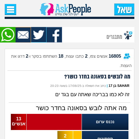
עמוד הבית
שאל שאלה
מתבגרים
שאלות חדשות
2
18
2
16805
אנשים צפו,
כתבו עצות,
השתתפו בסקר ו-
דרגו את
שאלות שעוררו עניין
העצות.
עצות חדשות
מה לובשים בסאונה בחדר כושר?
SAHAR בן 17
|
כתב את השאלה ב-17/08/25 בשעה 20:23
מה קורה כאן?
זה לא כמו בבריכה שאתה עם בגד ים
מתחם הטיפים
מה אתה לובש בסאונה בחדר כושר
13
נכנס ערום
מדורים
אנשים
2
תחתונים