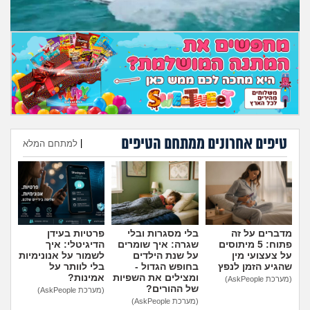
מה שעובר עליי
שומרים על הגוף
פיננסי וכלכלה
בין הסדינים
טיפים אחרונים ממתחם הטיפים
|
למתחם המלא
חיות מחמד
הוספת טיפ
יוקר המחיה
גאווה
מדברים על זה
בלי מסגרות ובלי
פרטיות בעידן
פתוח: 5 מיתוסים
שגרה: איך שומרים
הדיגיטלי: איך
על צעצועי מין
על שנת הילדים
לשמור על אנונימיות
שהגיע הזמן לנפץ
בחופש הגדול -
בלי לוותר על
ומצילים את השפיות
אמינות?
(מערכת AskPeople)
של ההורים?
(מערכת AskPeople)
(מערכת AskPeople)