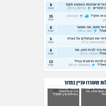
גרים שנכנסו באמצע סקס
8
 ההורים
(שלי88, בת 40)
עצות
זה חוקי?
(אנונימית,
15
עצות
רות סקס, מה אפשר
8
ות?
(נשוי, בן 28)
עצות
תי את הבתולים על נערת
5
(סתם מישהו, בן 17)
עצות
ת ביני לבית הזוג, מה
6
ות?
(אנונימי, בן 24)
עצות
להיות חרמנית בגילי
13
אלי?
(Hayatov, בת 40)
עצות
ות "התעוררתי" מאחת
8
רות שלי
(מקווה שלא
עצות
בן 18)
ת שעוררו עניין במדור
נים יחד עם הבן זוג, והוא
9
ו ברע ויש אצלו
שכבתי עם מלא
סתכל עליי ולא חושק בי,
עצות
 סקס שלנו, מה
גברים ונדבקתי
לעשות?
(כינוי, בת 26)
ת?
במחלות מין, לספר?
וג שמכור לפורנו, מה
7
ות?
(אנונימי, בת 19)
עצות