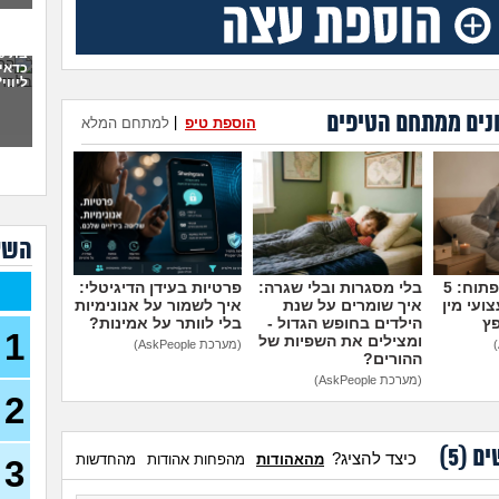
פתח
את 
ועכש
כדאי
ליווי
30)
מה א
נים ממתחם הטיפים
הוספת טיפ
|
למתחם המלא
לגב
אפש
אבל 
עשי
השא
עם ב
מתה
מדברים על זה פתוח: 5
בלי מסגרות ובלי שגרה:
פרטיות בעידן הדיגיטלי:
ועי מין
איך שומרים על שנת
איך לשמור על אנונימיות
בת 22 בתולה זה מוריד?
פץ
הילדים בחופש הגדול -
בלי לוותר על אמינות?
1
ומצילים את השפיות של
(Lora, בת 22)
(מערכת AskPeople)
ההורים?
מפנט
(מערכת AskPeople)
28)
2
חרדי
19)
ים (
5
)
כיצד להציג?
מהאהודות
מהפחות אהודות
מהחדשות
3
האם 