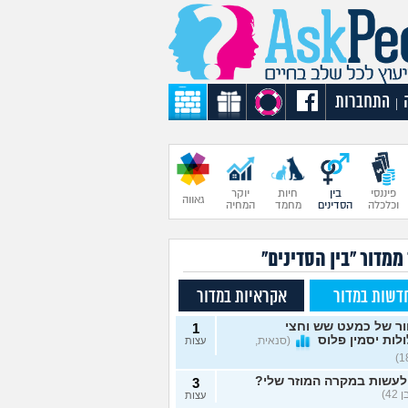
התחברות
|
פיננסי
בין
חיות
יוקר
גאווה
וכלכלה
הסדינים
מחמד
המחיה
ממדור "בין הסדינים"
דשות במדור
אקראיות במדור
ור של כמעט שש וחצי
1
לות יסמין פלוס
(סנאית,
עצות
לעשות במקרה המוזר שלי?
3
42)
עצות