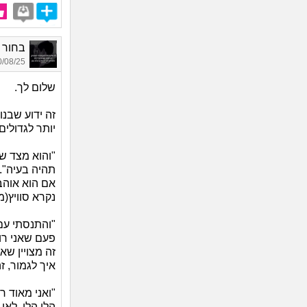
בחור טו
08/25 19:24
שלום לך.
זה ידוע שבנ
יותר לגדולים
"והוא מצד שנ
תהיה בעיה".
נקרא סוויץ(
"והתנסתי עם 
פעם שאני רו
זה מצויין ש
איך לגמור, ז
"ואני מאוד רו
הלו הלו, לא