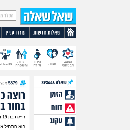
שאלות חדשות
עוררו עניין
המצב
היריון
הורות
זוגיות
מתבגרים
הבטחוני
ולידה
ומשפחה
שאלה
393646
5879
אנשים
רוצה כ
הזמן
בחור בן 5
דווח
חיילת בת 19 בת 19
עקוב
הוא התחיל אית