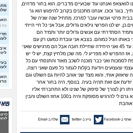
ו לוואצאפ ואנחנו עוד שבועיים מדברים. הוא בחור מדהים,
מתב
שלנו
יך, בוגר וכוכו. אנחנו מתכננים בקרוב להיפגש הוא גר
בבית פרטי ועכשיו עובר למרכז, מתחיל שנה שניה של
האם 
כן, יש לנו הפרשי גילאים גדולים, אבל אני כל חיי הייתי
בת 25)
ותמיד הסתדרתי עם אנשים גדולים יותר ותמיד הם
תדי
לעש
 באותו הגיל כמוהם. בצבא אני עובדת כמעט רק עם
קצינים בני 23 עד 45 ואני היחידה שחיילת חובה אבל הם מרגישים שאני
איבד
ליווי
 אז ההפרש לא מפריע לי. מה שכן מלחיץ קצת, יש לי יש
 לסמכות ואני כבר מוכנה לשכב מאוד והתנסתי עם כל
בעיו
לעש
צמי וצעצועים ויודעת בקלות לגמור כל פעם שאני רוצה,
ה שיאזוק אותי, והוא מצד שני אוהב להיות גם השולט וגם
האם 
נורמ
יודעת אם זאת תהיה בעיה. בנוסף, היה בחור אחר
ו רק לצורך של סיפוק של שנינו ולא התחברתי אליו
בטע
החב
כאדם אבל הוא גרם לי להרגיש מסופקת והיה ב100 אחוז השולט והבין
סוטה, 
שאלו
 אוהבת
6 ש
נפרדנ
לא מ
סרטון
מה 
לעשו
שתף ב-Facebook
צייץ ב-twitter
שלח ב-Email
בן ז
לעש