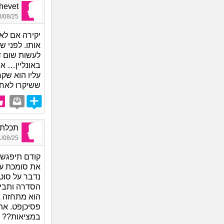
Shalhevet
08/25 20:14
יקירה אם לא
אותו. לפני 
לעשות שום ד
באונליין… א
עליו הוא שק
ששיקרו לאחר
תכלת, 
08/25 17:46
קודם תיפגשי
את סומכת על
נדבר על סוטי
הסדרה ותביני
הוא מתחזה או
פסיכןפט. את
במציאות?? צ