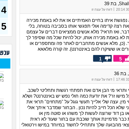
(רוויט
, בת 39
4
|
בנות
30/
דווח על עצה זו
אח 
(לוחם
 נפגשת איתו בחיים האמיתיים אז את לא באמת מכירה
5
שאת רצה קדימה אולי תפגשי אותו בסביבה בטוחה, בלי
מסא
בר, ואז תראי? מלא אנשים ממציאים דברים על עצמם
(מסאג
ת לא באמת מכירה אותו, יכול להיות שכל מה שסיפר לך
אנחנ
ר. (כן, מלא אנשים מתחברים לאתר פה ומתספרים או
בגדי
ים או ששיקרו להם באינטרנט). זה קורה מלאאא
מה 
עכשי
מחזו
1
5
בטו
נשוי
בת 36
(מאטיט
|
31/
דווח על עצה זו
למיש
החש
 ותראי מי הבן אדם ואת תפתחי רגשות ותחליטי לשכב.
 מישו זר? את יודעת כמה חולי נפש יש באינטרנט? ושלא
 מין. עצה שלי אלייך תעשי גוגל על "מתחזים" תראי את
 שלא הכל חייב להיות נכון . הבחור שמדבר איתך אולי
 בן דוד שרוצה לעשות לך משהו או סוטה מין או
 כבר מדמיינת אותך שוכבת עם בחור שעוד לא ראית
אי מהבועה שלך ותתחילי לחשוד במיוחד במישו וירטואלי