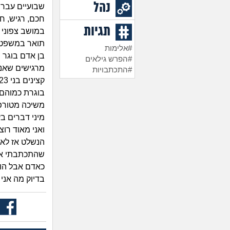
נהל
שבועיים עברנ
חכם, רגיש, חת
תגיות
במושב צפוני 
תואר במשפטים.
#אלימות
בן אדם בוגר 
#הפרש גילאים
מרגישים שאני
#התכתבויות
בוגרת כמוהם,
משיכה מטורפת
מיני דברים בע
ואני מאוד רוצ
הנשלט אז לא 
שהתכתבתי אית
בדיוק מה אני