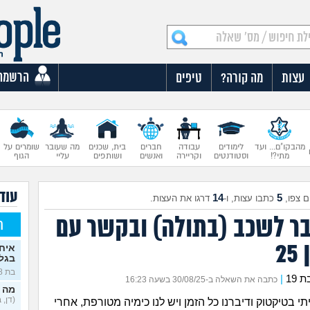
הרשמה
עצות
מה קורה?
טיפים
מהבקו"ם... ועד
לימודים
עבודה
חברים
בית, שכנים
מה שעובר
שומרים על
מתי?!
וסטודנטים
וקריירה
ואנשים
ושותפים
עליי
הגוף
עוד 
14
5
 צפו,
כתבו עצות, ו-
דרגו את העצות.
בר לשכב (בתולה) ובקשר עם
ח
2
איח
בגלו
בת 18)
|
כתבה את השאלה ב-30/08/25 בשעה 16:23
מה 
(דן, בן 
י בטיקטוק ודיברנו כל הזמן ויש לנו כימיה מטורפת, אחרי