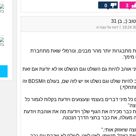
0
3
ב (:, בן 31
|
30/
דווח על עצה זו
ות מתבגרות יותר מהר מבנים, ונורמלי שאת מתחברת
 מימך.
י אוהב להיות גם השולט וגם הנשלט אז לא יודעת אם זאת
אם הוא אוהב להיות שולט וגם נשלט אז יש לזה שם, בעולם הBDSM זה
מתחלף.)
כל מיני דברים בעצמי וצעצועים ויודעת בקלות לגמור כל
צה"
את כבר מכירה את הגוף שלך ויודעת מה את אוהבת ויודעת
ה מעולה, את כבר בחצי הדרך הנכונה.
צה שיאזוק אותי,"
ן את רצה? תנשמי, לאט לאט, לעולם לא שכבת עם גבר