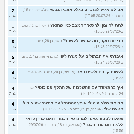
(אנונימי, בן 13, כתב ב-29/07/26 17:25)
עצות
אם לא אגיע לצו גיוס בגלל מצבי הנפשי
(מלשבית, בת 18,
2
כתבה ב-29/07/26 17:05)
עצות
לתת לה זמן ולהשאיר המצב כמו שהוא?
(Flo-T, בן 41, כתב
1
ב-29/07/26 16:56)
עצות
תדירות סקס, מה אפשר לעשות?
(נשוי, בן 28, כתב
8
ב-29/07/26 16:45)
עצות
איבדתי את הבתולים על נערת ליווי
(סתם מישהו, בן 17, כתב
5
ב-29/07/26 16:34)
עצות
לעשות קרחת ולשים פאה
(אנונימי, בן 20, כתב ב-29/07/26
4
16:23)
עצות
איך להתמודד עם ההשלכות של התקף פסיכוטי?
(ג'וני, בן
4
24, כתב ב-29/07/26 16:14)
עצות
מבואס שלא היה לי אומץ להתחיל עם מישהי שהיא בול
4
הטעם שלי
(אנונימי, בן 25, כתב ב-29/07/26 16:05)
עצות
שאלה לסטודנטים ולמהנדסי תוכנה - האם עדיין כדאי
4
ללמוד הנדסת תוכנה?
(אסראא, בת 18, כתבה ב-29/07/26
עצות
15:56)