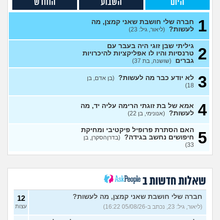
היום
השבוע
החודש
לעשות קרחת ולשים פאה
4
(אנונימי, בן 20)
עצות
1
חברה שלי חושבת שאני קמצן, מה
לעשות?
(ליאור, גיל: 23)
מבואס שלא היה לי אומץ
4
להתחיל עם מישהי שהיא בול
עצות
הטעם שלי
(אנונימי, בן 25)
גיליתי שבן זוגי היה בעבר עם
2
טרנסיות והיו לו אפליקציות להיכרויות
בחורה אובססיבית מה לעשות?
13
גברים
(שושנה, בת 37)
(אלירן, בן 30)
עצות
3
לא יודע כבר מה לעשות?
(בן אדם, בן
מתכננת חתונה ראשונה, יש
7
18)
לכם עצות?
(א, בת 28)
עצות
4
האם מה שאני מרגיש זה הגיוני
אמא של בת זוגתי הרימה עליה יד, מה
8
ותקין?
לעשות?
(לירון, בן 31)
(אנונימי, בן 22)
עצות
איך להתגבר על רצון לקשר
12
האם הסתרת פרופיל פיקטיבי ומחיקת
5
לפני הזמן?
(אנונימית, בת 21)
חיפושים נחשב בגידה?
עצות
(בדרןהסקרן, בן
33)
כשאתם רואים מישהי ברשתות
13
החברתיות שהכול אצלה סביב
עצות
הבילויים, זה מוריד לכם?
(לחם ושעשועים, בן 36)
שאלות חדשות ב
כשרבתי עם בת הזוג שלי,
13
דחפתי אותה מתוך כעס. איך
חברה שלי חושבת שאני קמצן, מה לעשות?
עצות
12
להתמודד?
(אלכס, שם בדוי, בן
(ליאור, גיל: 23, נכתב ב-05/08/26 16:22)
עצות
40)