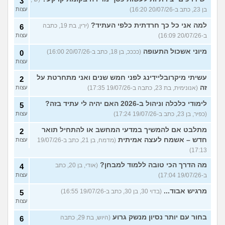
3
בן 23, כתב ב-20/07/26 16:20)
עצות
למה אני כל כך חרדתית כלפי העתיד?
(ירין, בת 19, כתבה
6
ב-20/07/26 16:09)
עצות
מיוני אשכול התעופה
(ככככ, בן 18, כתב ב-20/07/26 16:00)
0
עצות
עשיתי מיקרובליידינג לפני חמש שנים ואני מתחרטת על
2
זה
(אנונימית, בת 23, כתבה ב-19/07/26 17:35)
עצות
לימודי כלכלה וניהול ב-2026 האם יהיה לי עתיד בזה?
5
(כפיר, בן 23, כתב ב-19/07/26 17:24)
עצות
מתלבט אם להמשיך במדעי המחשב או להתחיל תואר
2
חדש – אשמח לעצה אמיתית
(מדמח, בן 21, כתב ב-19/07/26
עצות
17:13)
מה הדרך הכי טובה ללמוד למבחן?
(אודי, בן 20, כתב
4
ב-19/07/26 17:04)
עצות
מרגיש אבוד...
(בדוי 30, בן 30, כתב ב-19/07/26 16:55)
5
עצות
בחור עם יותר נסיון מנשק גרוע
(היוש, בת 29, כתבה
6