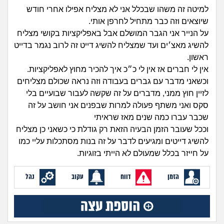
זוגיות
חיפוש שאלות
למיטה זה משהו שבכלל אני לא מצליח אפילו אחרי חודש
שיוצאים וזה כבר מתחיל לחרפן אותי.
|
היריון ולידה
הרשמה
התחברות
על הנייר אני הגבר המושלם אבל באפליקציות בקושי מצליח
להשיג מאצ׳ים ועד שמצליח להשיג דייט זה לרוב נגמר בדייט
הורות ומשפחה
ראשון.
אין לי חברים אז אין לי כ״כ איך להכיר מחוץ לאפליקציות.
מתבגרים
וכשאני מדבר עם גברים בעבודה וזה נראה שכולם מצליחים
לזיין חוץ ממני, מדברים על זה שקשה לעבור שבועיים בלי
מהבקו"ם... ועד מתי?!
סקס ואני משתף פעולה למרות שבפנים אני חושב על זה
שכבר עברו כמה שנים מאז שראיתי
לימודים וסטודנטים
וככל שעובר הזמן הבעיה הזאת רק גודלת כי כשאני כן מצליח
להשיג דייטים ומגיעים לדבר על זה בנות מסתכלות עליי כמו
עבודה וקריירה
על חייזר בכלל שמעולם לא הייתי בזוגיות.
הזמן
דווח
עקוב
נהל
חברים ואנשים
בית, שכנים ושותפים