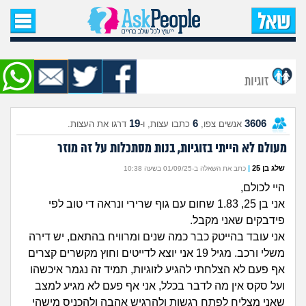
עמוד הבית
שאל שאלה
זוגיות
שאלות חדשות
19
6
3606
אנשים צפו,
כתבו עצות, ו-
דרגו את העצות.
שאלות שעוררו עניין
מעולם לא הייתי בזוגיות, בנות מסתכלות על זה מוזר
עצות חדשות
שלג בן 25
|
כתב את השאלה ב-01/09/25 בשעה 10:38
היי לכולם,
מה קורה כאן?
אני בן 25, 1.83 שחום עם גוף שרירי ונראה די טוב לפי
פידבקים שאני מקבל.
מתחם הטיפים
אני עובד בהייטק כבר כמה שנים ומרוויח בהתאם, יש דירה
משלי ורכב. מגיל 19 אני יוצא לדייטים וחוץ מקשרים קצרים
מדורים
אף פעם לא הצלחתי להגיע לזוגיות, תמיד זה נגמר איכשהו
ועל סקס אין מה לדבר בכלל, אני אף פעם לא מגיע למצב
שאני מצליח לפתח רגשות ולהרגיש אהבה ולהכניס מישהי