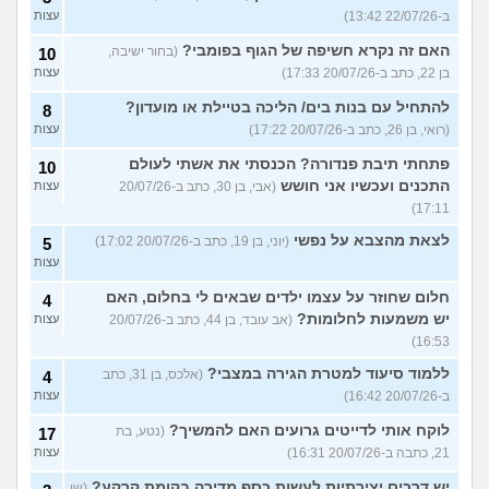
ב-22/07/26 13:42)
עצות
האם זה נקרא חשיפה של הגוף בפומבי?
(בחור ישיבה,
10
בן 22, כתב ב-20/07/26 17:33)
עצות
להתחיל עם בנות בים/ הליכה בטיילת או מועדון?
8
(רואי, בן 26, כתב ב-20/07/26 17:22)
עצות
פתחתי תיבת פנדורה? הכנסתי את אשתי לעולם
10
התכנים ועכשיו אני חושש
(אבי, בן 30, כתב ב-20/07/26
עצות
17:11)
לצאת מהצבא על נפשי
(יוני, בן 19, כתב ב-20/07/26 17:02)
5
עצות
חלום שחוזר על עצמו ילדים שבאים לי בחלום, האם
4
יש משמעות לחלומות?
(אב עובד, בן 44, כתב ב-20/07/26
עצות
16:53)
ללמוד סיעוד למטרת הגירה במצבי?
(אלכס, בן 31, כתב
4
ב-20/07/26 16:42)
עצות
לוקח אותי לדייטים גרועים האם להמשיך?
(נטע, בת
17
21, כתבה ב-20/07/26 16:31)
עצות
יש דרכים יצירתיות לעשות כסף מדירה בקומת קרקע?
(שי,