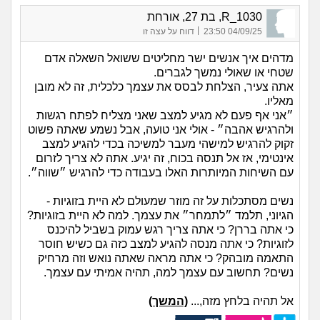
R_1030, בת 27, אורחת
|
04/09/25 23:50
דווח על עצה זו
מדהים איך אנשים ישר מחליטים ששואל השאלה אדם
שטחי או שאולי נמשך לגברים.
אתה צעיר, הצלחת לבסס את עצמך כלכלית, זה לא מובן
מאליו.
״אני אף פעם לא מגיע למצב שאני מצליח לפתח רגשות
ולהרגיש אהבה״ - אולי אני טועה, אבל נשמע שאתה פשוט
זקוק להרגיש למישהי מעבר למשיכה בכדי להגיע למצב
אינטימי, אז אל תנסה בכוח, זה יגיע. אתה לא צריך לזרום
עם השיחות המיותרות האלו בעבודה כדי להרגיש ״שווה״.
נשים מסתכלות על זה מוזר שמעולם לא היית בזוגיות -
הגיוני, תלמד ״לתמחר״ את עצמך. למה לא היית בזוגיות?
כי אתה בררן? כי אתה צריך רגש עמוק בשביל להיכנס
לזוגיות? כי אתה מנסה להגיע למצב כזה גם כשיש חוסר
התאמה מובהק? כי אתה מראה שאתה נואש וזה מרחיק
נשים? תחשוב עם עצמך למה, תהיה אמיתי עם עצמך.
אל תהיה בלחץ מזה,...
(המשך)