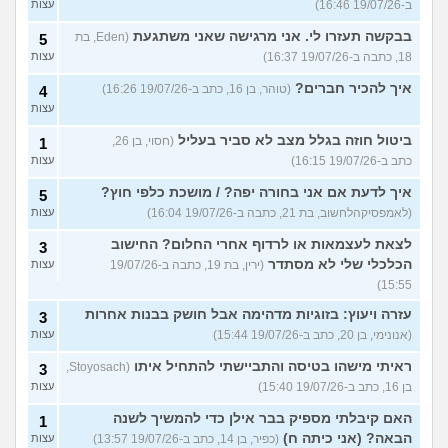
ב-19/07/26 16:46)
עצות
בבקשה תעזרו לי. אני מרגישה שאני משתגעת
(Eden, בת
5
18, כתבה ב-19/07/26 16:37)
עצות
איך להכיר חברים?
(טוהר, בן 16, כתב ב-19/07/26 16:26)
4
עצות
ביטול חוזה בגלל מצב לא סביר בעליל
(חסוי, בן 26,
1
כתב ב-19/07/26 16:15)
עצות
איך לדעת אם אני בחורה יפה? / מושכת כלפי חוץ?
5
(לאמפסיקהלחשוב, בת 21, כתבה ב-19/07/26 16:04)
עצות
לצאת לעצמאות או לרדוף אחרי החלום? החישוב
3
הכלכלי שלי לא מסתדר
(ירין, בת 19, כתבה ב-19/07/26
עצות
15:55)
עזרה ויעוץ: בזוגיות מדהימה אבל חושק בבנות אחרות
3
(אנונימי, בן 20, כתב ב-19/07/26 15:44)
עצות
ראיתי מישהו בטיסה והתביישתי להתחיל איתו
(Stoyosach,
3
בן 16, כתב ב-19/07/26 15:40)
עצות
האם קיבלתי מספיק בבר אילן כדי להמשיך לשנה
1
הבאה? (אני כיתה ח)
(כפיר, בן 14, כתב ב-19/07/26 13:57)
עצות