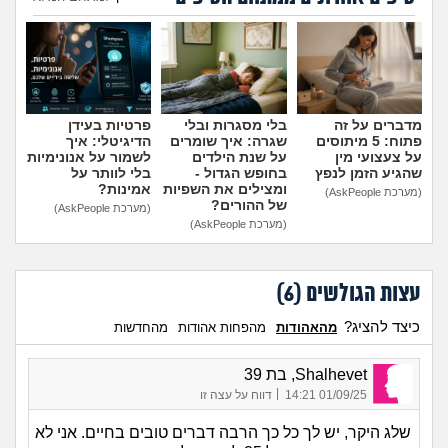
הוספת טיפ
מדברים על זה
בלי מסגרות ובלי
פרטיות בעידן
פתוח: 5 מיתוסים
שגרה: איך שומרים
הדיגיטלי: איך
על צעצועי מין
על שנת הילדים
לשמור על אנונימיות
שהגיע הזמן לנפץ
בחופש הגדול -
בלי לוותר על
ומצילים את השפיות
אמינות?
(מערכת AskPeople)
של ההורים?
(מערכת AskPeople)
(מערכת AskPeople)
עצות הגולשים (
6
)
כיצד להציג?
מהאהודות
מהפחות אהודות
מהחדשות
Shalhevet, בת 39
|
01/09/25 14:21
דווח על עצה זו
שלג היקר, יש לך כל כך הרבה דברים טובים בחיים. אני לא