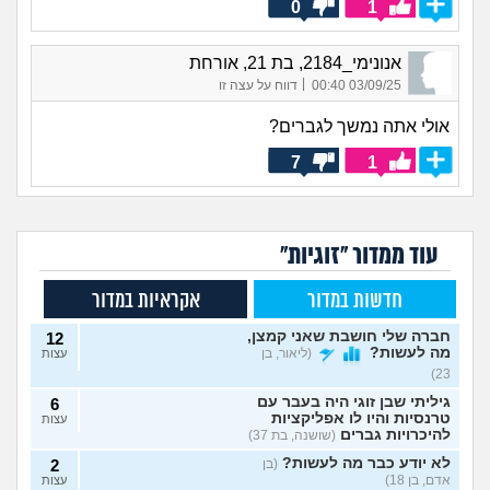
0
1
אנונימי_2184, בת 21, אורחת
|
03/09/25 00:40
דווח על עצה זו
אולי אתה נמשך לגברים?
7
1
עוד ממדור "זוגיות"
חדשות במדור
אקראיות במדור
חברה שלי חושבת שאני קמצן,
12
מה לעשות?
(ליאור, בן
עצות
23)
גיליתי שבן זוגי היה בעבר עם
6
טרנסיות והיו לו אפליקציות
עצות
להיכרויות גברים
(שושנה, בת 37)
לא יודע כבר מה לעשות?
(בן
2
אדם, בן 18)
עצות