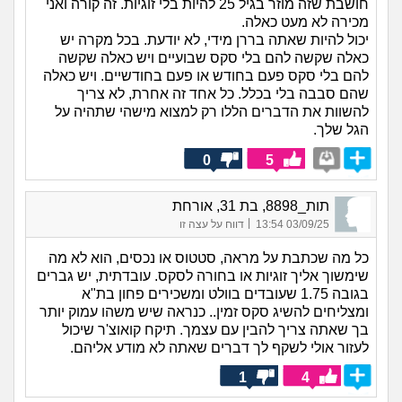
חושבת שזה מוזר בגיל 25 להיות בלי זוגיות. זה קורה ואני
מכירה לא מעט כאלה.
יכול להיות שאתה בררן מידי, לא יודעת. בכל מקרה יש
כאלה שקשה להם בלי סקס שבועיים ויש כאלה שקשה
להם בלי סקס פעם בחודש או פעם בחודשיים. ויש כאלה
שהם סבבה בלי בכלל. כל אחד זה אחרת, לא צריך
להשוות את הדברים הללו רק למצוא מישהי שתהיה על
הגל שלך.
0
5
תות_8898, בת 31, אורחת
|
03/09/25 13:54
דווח על עצה זו
כל מה שכתבת על מראה, סטטוס או נכסים, הוא לא מה
שימשוך אליך זוגיות או בחורה לסקס. עובדתית, יש גברים
בגובה 1.75 שעובדים בוולט ומשכירים פחון בת"א
ומצליחים להשיג סקס זמין.. כנראה שיש משהו עמוק יותר
בך שאתה צריך להבין עם עצמך. תיקח קואוצ'ר שיכול
לעזור אולי לשקף לך דברים שאתה לא מודע אליהם.
1
4