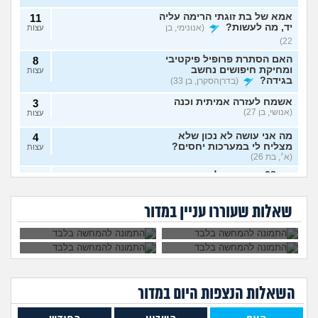
אמא של בת זוגתי הרימה עליה
11
יד, מה לעשות?
(אנונימי, בן
עצות
22)
האם הסתרת פרופיל פיקטיבי
8
ומחיקת חיפושים נחשב
עצות
בגידה?
(בדרןהסקרן, בן 33)
אשמח לעזרה אמיתית וכנה
3
(אנושי, בן 27)
עצות
מה אני עושה לא נכון שלא
4
מצליח לי במערכות יחסים?
עצות
(א׳, בת 26)
בת 28 ואף פעם לא הייתי
6
אבא של בעלי מסתכל
האם להתגרש בשביל
בזוגיות, האם לשקר על כך
עצות
עלי בצורה מחפיצה,
אהבה? או שזה רק
מה לעשות עם
הוא התאהב בבחורה
בדייט ראשון?
(רווקה, בת 28)
מה לעשות?
ריגוש?
העובדה שאשתי
אחרת, איך להגיב?
שאלות שעוררו עניין במדור
הרימה עליי ידיים?
אקסית מתנהגת מוזר?
(אנונימי,
3
בן 33)
עצות
בחיים לא הייתי בזוגיות ואני לא
7
יודע איך. איך נכנסים לזוגיות
עצות
בכלל?
(דור, בן 25)
השאלות הנצפות ה
יום
במדור
לתת לה זמן ולהשאיר המצב
1
כמו שהוא?
(Flo-T, בן 41)
עצות