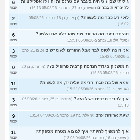
גיליתי שבן זוגי היה בעבר עם טרנסיות והיו לו אפליקציות
6
איך להסביר לה שאני רוצה
20
להיכרויות גברים
(שושנה, בת 37, כתבה ב-05/08/26 16:13)
עצות
להיפרד?
(עידן, בן 27)
עצות
לא יודע כבר מה לעשות?
(בן אדם, בן 18, כתב ב-05/08/26
2
בעיות ביני לבית הזוג, מה
6
לעשות?
(אנונימי, בן 24)
16:02)
עצות
עצות
לא משלמת בדייטים
תהיתם פעם מה הכוונה שמישהו בלע את הלשון?
(אלי, בן
9
6
עצות
29)
(מיכל, גיל: 18, נכתב ב-05/08/26 15:51)
עצות
יוצאת איתו היום לדייט ראשון
3
אני רוצה לטוס לבד אבל ההורים לא מרשים
(כ, בן 21, כתב
3
(אנונימית, בת 18)
עצות
ב-05/08/26 15:42)
עצות
להתחיל עם בנות בים/ הליכה
8
חימושניק בגדוד הנדסה קרבית פרופיל 72?
(מוהנדס, בן 20,
0
בטיילת או מועדון?
(רואי, בן
עצות
כתב ב-05/08/26 15:33)
עצות
26)
לוקח אותי לדייטים גרועים
אמא של בת זוגתי הרימה עליה יד, מה לעשות?
17
11
האם להמשיך?
(נטע, בת 21)
עצות
(אנונימי, בן 22, כתב ב-05/08/26 15:22)
עצות
איך להכיר חברים בגיל הזה?
עוד שאלות חדשות במדור
(אנונימי, בן 25, כתב ב-05/08/26
3
15:13)
עצות
שעת ארוחת ערב
(שואלת, בת 19, כתבה ב-04/08/26 13:14)
9
עצות
איך להמשיך לחיות? איך למצוא מטרה מספקת?
11
(מישהי, בת 16, כתבה ב-04/08/26 13:05)
עצות