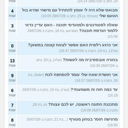
24, כתב ב-29/07/26 16:14)
עצות
מבואס שלא היה לי אומץ להתחיל עם מישהי שהיא בול
4
הטעם שלי
(אנונימי, בן 25, כתב ב-29/07/26 16:05)
עצות
שאלה לסטודנטים ולמהנדסי תוכנה - האם עדיין כדאי
3
ללמוד הנדסת תוכנה?
(אסראא, בת 18, כתבה ב-29/07/26
עצות
15:56)
אני כרגע רלשית האם אפשר לצאת קצונה במשאן?
0
(טל11, בת 19, כתבה ב-26/07/26 16:47)
עצות
בחורה אובססיבית מה לעשות?
(אלירן, בן 30, כתב
13
ב-26/07/26 16:36)
עצות
אני חושדת שאח שלי עומד להסתפח לכת
(Sister, בת
9
29, כתבה ב-26/07/26 16:27)
עצות
עד כמה חזה זה משמעותי?
(נערה, בת 16, כתבה ב-26/07/26
6
16:18)
עצות
מתכננת חתונה ראשונה, יש לכם עצות?
(א, בת 28,
7
כתבה ב-26/07/26 16:09)
עצות
מרגישה חוסר בטחון מטורף
(.., בת 21, כתבה ב-26/07/26
8
16:00)
עצות