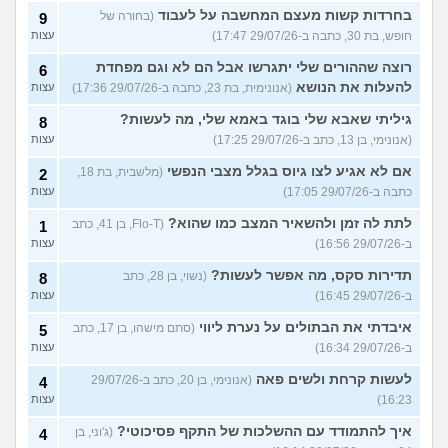
בחרדות קשות מעצם המחשבה על לעבוד
(בחורה של
9
חופש, בת 30, כתבה ב-29/07/26 17:47)
עצות
רוצה שההורים שלי יתגרשו אבל הם לא וגם מפחדת
6
להעלות את הנושא
(אנונימית, בת 23, כתבה ב-29/07/26 17:36)
עצות
גיליתי שאבא שלי בוגד באמא שלי, מה לעשות?
8
(אנונימי, בן 13, כתב ב-29/07/26 17:25)
עצות
אם לא אגיע לצו גיוס בגלל מצבי הנפשי
(מלשבית, בת 18,
2
כתבה ב-29/07/26 17:05)
עצות
לתת לה זמן ולהשאיר המצב כמו שהוא?
(Flo-T, בן 41, כתב
1
ב-29/07/26 16:56)
עצות
תדירות סקס, מה אפשר לעשות?
(נשוי, בן 28, כתב
8
ב-29/07/26 16:45)
עצות
איבדתי את הבתולים על נערת ליווי
(סתם מישהו, בן 17, כתב
5
ב-29/07/26 16:34)
עצות
לעשות קרחת ולשים פאה
(אנונימי, בן 20, כתב ב-29/07/26
4
16:23)
עצות
איך להתמודד עם ההשלכות של התקף פסיכוטי?
(ג'וני, בן
4