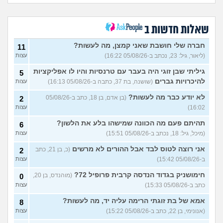
אם הייתה לכם מכונת זמן.
12
הייתם בוחרים לנשור מבית
עצות
ספר כדי להתחיל מוקדם יותר?
שאלות חדשות ב
(ירין, בת 19)
סיימתי תואר והבנתי שאני לא
9
חברה שלי חושבת שאני קמצן, מה לעשות?
11
רוצה לעבוד בתחום, מה
עצות
(ליאור, גיל: 23, נכתב ב-05/08/26 16:22)
עצות
עכשיו?
(טל, בת 29)
גיליתי שבן זוגי היה בעבר עם טרנסיות והיו לו אפליקציות
5
מס שאלות לסטודנטים ובוגרים
1
של המכללה האקדמית וינגייט
להיכרויות גברים
(שושנה, בת 37, כתבה ב-05/08/26 16:13)
עצות
עצות
(מתלבט לגבי תואר, בן 28)
לא יודע כבר מה לעשות?
(בן אדם, בן 18, כתב ב-05/08/26
2
לימודים מסלול בוקר או ערב?
3
16:02)
עצות
(אנונימית, בת 27)
עצות
תהיתם פעם מה הכוונה שמישהו בלע את הלשון?
6
אילו יחידות טכנולוגיות יש?
2
(אנונימי, בן 17)
עצות
(מיכל, גיל: 18, נכתב ב-05/08/26 15:51)
עצות
החיים בתור סטודנט לרפואה
אני רוצה לטוס לבד אבל ההורים לא מרשים
9
(כ, בן 21, כתב
2
(אנונימי, בן 20)
עצות
ב-05/08/26 15:42)
עצות
הנדסת בניין באריאל או סמי
3
חימושניק בגדוד הנדסה קרבית פרופיל 72?
(מוהנדס, בן 20,
0
שמעון?
(יותם, בן 23)
עצות
כתב ב-05/08/26 15:33)
עצות
אני מרגישה ממש תקועה, איך
3
אמא של בת זוגתי הרימה עליה יד, מה לעשות?
8
להתמודד?
(מאיה, בת 23)
עצות
(אנונימי, בן 22, כתב ב-05/08/26 15:22)
עצות