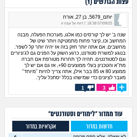
עצות הגולשים (
1
)
יותם_5679, בן 27, אורח
|
07/09/25 18:38
דווח על עצה זו
שנה ב' יש לך קורסים כמו אלגו, מערכות הפעלה, מבנה
המחשב וכו..קיצר פחות מתמטיקה ויותר שיט של
מחשבים. אם אתה יותר חזק בזה אז יהיה יותר קל לשפר.
בנוגע למשרת סטודנט, כרגע השוק על הפנים גם לג'וניורים
וגם לסטודנטים. תהיה לך תחרות מטורפת אם חברה
מת"א והטכניון בעלי ממוצעים 90+, אז גם אם יש לך
ממוצע 80 או 85 בבר אילן, אתה צריך להיות "מיוחד"
מעבר לציונים כדי שמישהו בכלל יסתכל עליך.
1
3
עוד ממדור "לימודים וסטודנטים"
חדשות במדור
אקראיות במדור
לא שאלה, אלא סתם פריקה