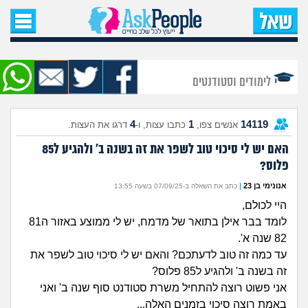
עמוד הבית
שאל שאלה
לימודים וסטודנטים
שאלות חדשות
4
1
14119
אנשים צפו,
כתבו עצות, ו-
דרגו את העצות.
שאלות שעוררו עניין
האם יש לי סיכוי טוב לשפר את זה בשנה ב' ולהגיע ל85
פלוס?
עצות חדשות
אנונימי בן 23
|
כתב את השאלה ב-07/09/25 בשעה 13:55
מה קורה כאן?
היי לכולם,
לומד בבר אילן בתואר של מדמח, יש לי ממוצע באזור ה81
מתחם הטיפים
82 שנה א'.
עד כמה זה טוב לדעתכם? והאם יש לי סיכוי טוב לשפר את
זה בשנה ב' ולהגיע ל85 פלוס?
מדורים
אני פשוט רוצה להתחיל משרת סטודנט סוף שנה ב' ואני
באמת רוצה סיכוי בזמנים האלה...