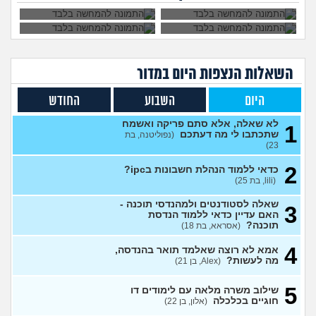
לעשות?
ממנו?
מה הדרך הכי טובה ללמוד
4
למבחן?
(אודי, בן 20)
עצות
האם קיבלתי מספיק בבר אילן
1
כדי להמשיך לשנה הבאה? (אני
עצות
כיתה ח)
(כפיר, בן 14)
השאלות הנצפות ה
יום
במדור
לימודי גיאוגרפיה?
(אנונימית, בת
2
19)
עצות
היום
השבוע
החודש
מתלבט על כיון לימודים
(יואב, בן
3
לא שאלה, אלא סתם פריקה ואשמח
27)
עצות
1
שתכתבו לי מה דעתכם
(נפוליטנה, בת
23)
בירור לגבי תכנית 4 שנתית
1
לרפואה
(מירי, בת 23)
עצות
2
כדאי ללמוד הנהלת חשבונות בipc?
(lili, בת 25)
יש לי 11 שנות לימוד איך אני
3
משלים ל12?
(אסי, בן 35)
עצות
שאלה לסטודנטים ולמהנדסי תוכנה -
3
אני מרגישה שאני לא מתקדמת
האם עדיין כדאי ללמוד הנדסת
7
לשום מקום
תוכנה?
(אסראא, בת 18)
(ללללל, בת 24)
עצות
4
לימודים בתחום מזרחנות/
2
אמא לא רוצה שאלמד תואר בהנדסה,
קרימינולוגיה עם אבחנות
מה לעשות?
עצות
(Alex, בן 21)
פסיכיאטריות
(בר, בת 27)
5
שילוב משרה מלאה עם לימודים דו
ללמוד פסיכולוגיה?
(מישהו, בן
2
חוגיים בכלכלה
(אלון, בן 22)
87)
עצות