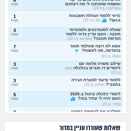
6
ואשמח שתכתבו לי מה דעתכם
עצות
(נפוליטנה, בת 23)
כדאי ללמוד הנהלת חשבונות
1
בipc?
(lili, בת 25)
עצות
שאלה לסטודנטים ולמהנדסי
3
תוכנה - האם עדיין כדאי ללמוד
עצות
הנדסת תוכנה?
(אסראא, בת 18)
אמא לא רוצה שאלמד תואר
7
בהנדסה, מה לעשות?
עצות
(Alex, בן 21)
שילוב משרה מלאה עם
3
לימודים דו חוגיים בכלכלה
(אלון,
עצות
בן 22)
ללמוד סיעוד למטרת הגירה
3
במצבי?
(אלכס, בן 31)
עצות
לימודי כלכלה וניהול ב-2026
5
האם יהיה לי עתיד בזה?
עצות
(כפיר, בן 23)
מתלבט אם להמשיך במדעי
2
איך לשלב בין עבודה,
קבלתי ציון לא טוב
המחשב או להתחיל תואר חדש
עצות
לימודים, תחביבים,
בפסיכומטרי ורוצה
– אשמח לעצה אמיתית
לא מצליחה להתאפס
(מדמח,
בן הזוג החליט לעשות
כושר, משפחה
ללמוד רפואה, לוותר
על הלימודים, לא רוצה
עוד פסיכומטרי, זו
בן 21)
וזוגיות?
על החלום?
שאלות שעוררו עניין במדור
לפרוש מהתואר, מה
סיבה טובה להיפרד