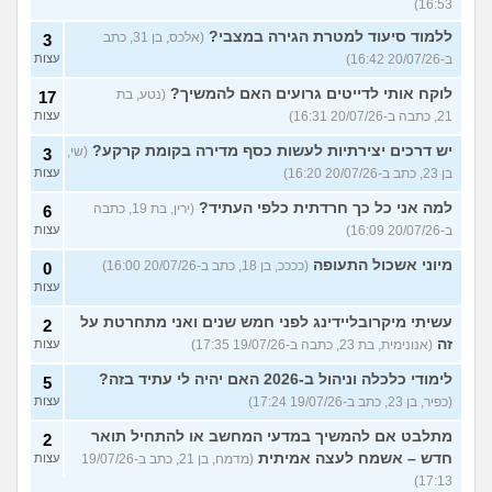
16:53)
ללמוד סיעוד למטרת הגירה במצבי?
(אלכס, בן 31, כתב
3
ב-20/07/26 16:42)
עצות
לוקח אותי לדייטים גרועים האם להמשיך?
(נטע, בת
17
21, כתבה ב-20/07/26 16:31)
עצות
יש דרכים יצירתיות לעשות כסף מדירה בקומת קרקע?
(שי,
3
בן 23, כתב ב-20/07/26 16:20)
עצות
למה אני כל כך חרדתית כלפי העתיד?
(ירין, בת 19, כתבה
6
ב-20/07/26 16:09)
עצות
מיוני אשכול התעופה
(ככככ, בן 18, כתב ב-20/07/26 16:00)
0
עצות
עשיתי מיקרובליידינג לפני חמש שנים ואני מתחרטת על
2
זה
(אנונימית, בת 23, כתבה ב-19/07/26 17:35)
עצות
לימודי כלכלה וניהול ב-2026 האם יהיה לי עתיד בזה?
5
(כפיר, בן 23, כתב ב-19/07/26 17:24)
עצות
מתלבט אם להמשיך במדעי המחשב או להתחיל תואר
2
חדש – אשמח לעצה אמיתית
(מדמח, בן 21, כתב ב-19/07/26
עצות
17:13)