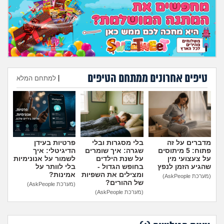
מה שעובר עליי
שומרים על הגוף
פיננסי וכלכלה
טיפים אחרונים ממתחם הטיפים
|
למתחם המלא
בין הסדינים
הוספת טיפ
חיות מחמד
יוקר המחיה
מדברים על זה
בלי מסגרות ובלי
פרטיות בעידן
פתוח: 5 מיתוסים
שגרה: איך שומרים
הדיגיטלי: איך
גאווה
על צעצועי מין
על שנת הילדים
לשמור על אנונימיות
שהגיע הזמן לנפץ
בחופש הגדול -
בלי לוותר על
ומצילים את השפיות
אמינות?
(מערכת AskPeople)
של ההורים?
(מערכת AskPeople)
(מערכת AskPeople)