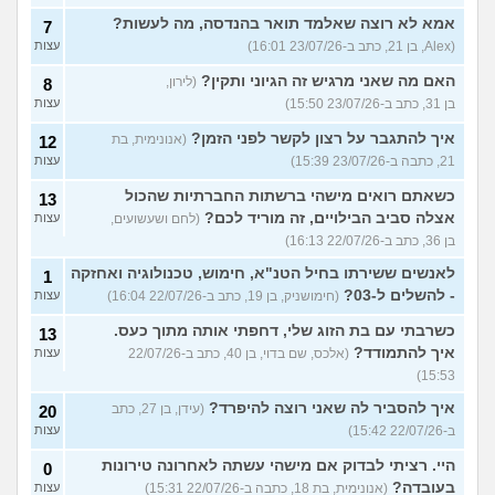
אמא לא רוצה שאלמד תואר בהנדסה, מה לעשות?
7
(Alex, בן 21, כתב ב-23/07/26 16:01)
עצות
האם מה שאני מרגיש זה הגיוני ותקין?
(לירון,
8
בן 31, כתב ב-23/07/26 15:50)
עצות
איך להתגבר על רצון לקשר לפני הזמן?
(אנונימית, בת
12
21, כתבה ב-23/07/26 15:39)
עצות
כשאתם רואים מישהי ברשתות החברתיות שהכול
13
אצלה סביב הבילויים, זה מוריד לכם?
(לחם ושעשועים,
עצות
בן 36, כתב ב-22/07/26 16:13)
לאנשים ששירתו בחיל הטנ"א, חימוש, טכנולוגיה ואחזקה
1
- להשלים ל-03?
(חימושניק, בן 19, כתב ב-22/07/26 16:04)
עצות
כשרבתי עם בת הזוג שלי, דחפתי אותה מתוך כעס.
13
איך להתמודד?
(אלכס, שם בדוי, בן 40, כתב ב-22/07/26
עצות
15:53)
איך להסביר לה שאני רוצה להיפרד?
(עידן, בן 27, כתב
20
ב-22/07/26 15:42)
עצות
היי. רציתי לבדוק אם מישהי עשתה לאחרונה טירונות
0
בעובדה?
(אנונימית, בת 18, כתבה ב-22/07/26 15:31)
עצות