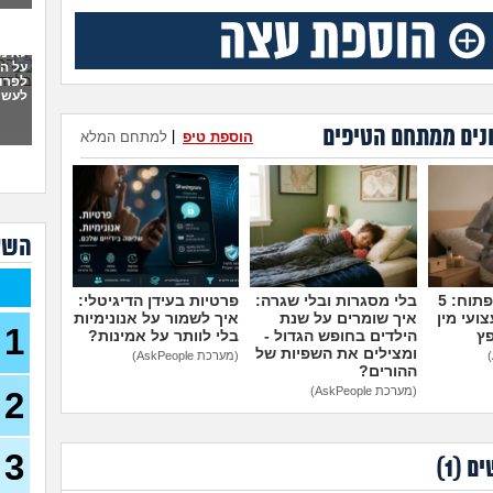
לימו
19)
לא מ
על הל
מתלב
לפרו
לעשו
27)
נים ממתחם הטיפים
הוספת טיפ
|
למתחם המלא
לרפ
משלים
אני
השא
לשו
לימו
מדברים על זה פתוח: 5
בלי מסגרות ובלי שגרה:
פרטיות בעידן הדיגיטלי:
קרימ
ועי מין
איך שומרים על שנת
איך לשמור על אנונימיות
פסיכ
1
פץ
הילדים בחופש הגדול -
בלי לוותר על אמינות?
ומצילים את השפיות של
ללמו
(מערכת AskPeople)
ההורים?
87)
(מערכת AskPeople)
2
אם ה
היית
ספר 
3
ים (
1
)
סיימ