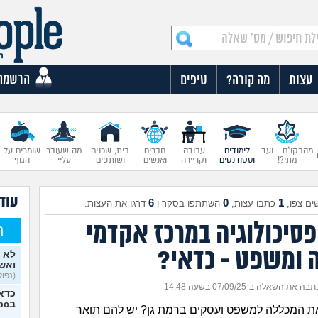
הרשמה
עצות
מה קורה?
טיפים
מהבקו"ם... ועד
לימודים
עבודה
חברים
בית, שכנים
מה שעובר
שומרים על
מתי?!
וסטודנטים
וקריירה
ואנשים
ושותפים
עליי
הגוף
עוד 
6
0
1
ים צפו,
כתבו עצות,
השתתפו בסקר ו-
דרגו את העצות.
פסיכולוגיה במרכז אקדמי
ח
 ומשפט - כדאי?
לא 
ואש
(נפולי
בה את השאלה ב-07/09/25 בשעה 14:48
כדאי
בipc?
את המכללה למשפט ועסקים ברמת גן? יש להם תואר