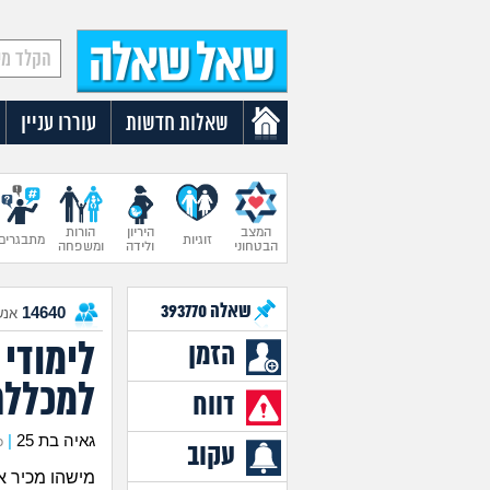
שאלות חדשות
עוררו עניין
המצב
היריון
הורות
זוגיות
מתבגרים
הבטחוני
ולידה
ומשפחה
שאלה
393770
14640
אנש
לימודי 
הזמן
למכללה
דווח
גאיה בת 25
|
כת
עקוב
מישהו מכיר 