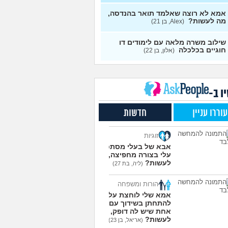
9
 לעבוד בתחום, מה
עצות
אמא לא רוצה שאלמד תואר בהנדסה,
יו?
(טל, בת 29)
מה לעשות?
(Alex, בן 21)
אלות לסטודנטים ובוגרים
1
מכללה האקדמית וינגייט
עצות
שילוב משרה מלאה עם לימודים דו
ט לגבי תואר, בן 28)
חוגיים בכלכלה
(אלון, בן 22)
דים מסלול בוקר או ערב?
3
מית, בת 27)
עצות
 יחידות טכנולוגיות יש?
2
י, בן 17)
ו ב-
עצות
ם בתור סטודנט לרפואה
9
עוררו עניין
חדשות
(אנונימי, בן 20)
עצות
ת בניין באריאל או סמי
3
זוגיות
ון?
(יותם, בן 23)
עצות
אבא של בעלי מסתכל
עלי בצורה מחפיצה, מה
מרגישה ממש תקועה, איך
3
לעשות?
מודד?
(מאיה, בת 23)
(ליה, בת 27)
עצות
עוד שאלות חדשות במדור
הורות ומשפחה
אמא שלי לוחצת עליי
להתחתן בשידוך עם כל
אחת שיש לה דופק, מה
לעשות?
(אריאל, בן 23)