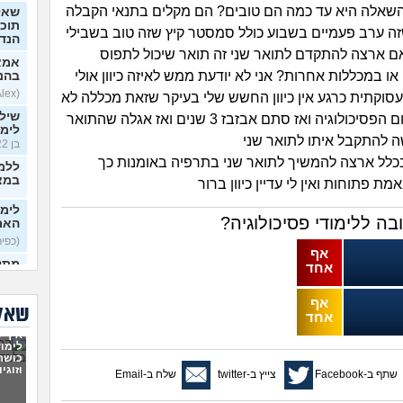
השאלה היא עד כמה הם טובים? הם מקלים בתנאי הקבלה
שאל
תוכנ
שזה ערב פעמיים בשבוע כולל סמסטר קיץ שזה טוב בשבילי
הנד
 ארצה להתקדם לתואר שני זה תואר שיכול לתפוס
אמא
ו במכללות אחרות? אני לא יודעת ממש לאיזה כיוון אולי
בהנ
(Alex, בן 21)
תעסוקתית כרגע אין כיוון החשש שלי בעיקר שזאת מכללה לא
שיל
נחשבת בתחום הפסיכולוגיה ואז סתם אבזבז 3 שנים ואז אגלה שהתואר
לימו
 להתקבל איתו לתואר שני
בן 22)
בכלל ארצה להמשיך לתואר שני בתרפיה באומנות כך
ללמו
במצ
ת פתוחות ואין לי עדיין כיוון ברור
ה ללימודי פסיכולוגיה?
האם 
(כפיר, 
אף
מתל
אחד
המח
– א
אף
בן 21)
שאלו
אחד
מה ה
איך ל
למב
לימוד
כושר
וזוגי
האם 
שתף ב-Facebook
צייץ ב-twitter
שלח ב-Email
כדי 
כיתה