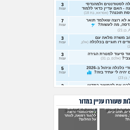
ה לסטודנטים ולמהנדסי
3
ה - האם עדיין כדאי ללמוד
עצות
סת תוכנה?
(אסראא, בת 18)
 לא רוצה שאלמד תואר
7
דסה, מה לעשות?
עצות
וב משרה מלאה עם
3
דים דו חוגיים בכלכלה
(אלון,
עצות
ד סיעוד למטרת הגירה
3
בי?
(אלכס, בן 31)
עצות
לימודי כלכלה וניהול ב-2026
5
יהיה לי עתיד בזה?
עצות
בן 23)
בט אם להמשיך במדעי
2
שב או להתחיל תואר חדש
עצות
שמח לעצה אמיתית
(מדמח,
ת שעוררו עניין במדור
דרך הכי טובה ללמוד
4
שלב בין עבודה,
קבלתי ציון לא טוב
חן?
(אודי, בן 20)
עצות
ים, תחביבים,
בפסיכומטרי ורוצה
, משפחה
ללמוד רפואה, לוותר
ות?
על החלום?
קיבלתי מספיק בבר אילן
1
להמשיך לשנה הבאה? (אני
עצות
 ח)
(כפיר, בן 14)