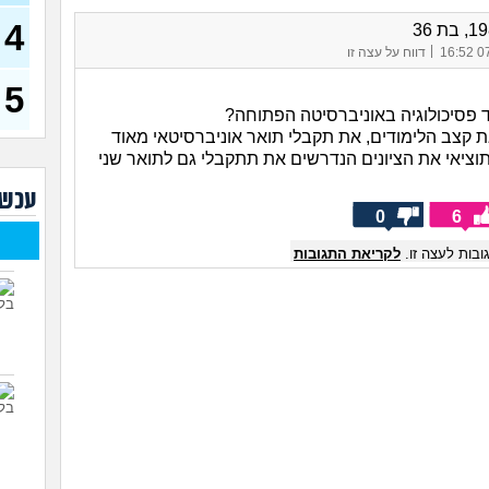
רוצה
4
עכש
|
07/
דווח על עצה זו
מס ש
של ה
5
(מתלב
פסיכולוגיה באוניברסיטה הפתוחה?
לימו
 קצב הלימודים, את תקבלי תואר אוניברסיטאי מאוד
(אנוני
תוציאי את הציונים הנדרשים את תתקבלי גם לתואר שני
אילו
(אנונימ
עכשי
0
6
החיי
בות לעצה זו.
לקריאת התגובות
הנדס
שמע
אני 
להת