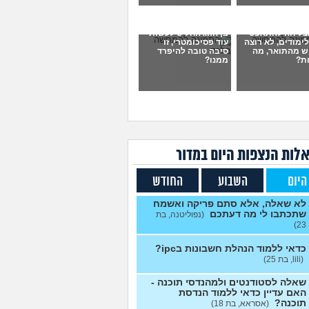
די גיאוגרפיה?
(אנונימית, בת
2
עצות
צליחה להתאפס
בן הזוג החליט לעשות
ימודים, לא רוצה
עוד פסיכומטרי, זו
ט על כיון לימודים
(יואב, בן
3
ש מהתואר, מה
סיבה טובה להיפרד
ת?
ממנו?
עצות
בירור לגבי תכנית 4 שנתית
1
ואה
(מירי, בת 23)
עצות
יש לי 11 שנות לימוד איך אני
3
 ל12?
(אסי, בן 35)
עצות
 מרגישה שאני לא מתקדמת
7
לות הנצפות ה
יום
במדור
ם מקום
(ללללל, בת 24)
עצות
היום
השבוע
החודש
דים בתחום מזרחנות/
2
ינולוגיה עם אבחנות
עצות
יאטריות
(בר, בת 27)
לא שאלה, אלא סתם פריקה ואשמח
שתכתבו לי מה דעתכם
(נפוליטנה, בת
ד פסיכולוגיה?
(מישהו, בן
2
23)
עצות
כדאי ללמוד הנהלת חשבונות בipc?
ייתה לכם מכונת זמן.
12
(lili, בת 25)
ם בוחרים לנשור מבית
עצות
כדי להתחיל מוקדם יותר?
שאלה לסטודנטים ולמהנדסי תוכנה -
(ירין, בת 19)
האם עדיין כדאי ללמוד הנדסת
תוכנה?
(אסראא, בת 18)
תי תואר והבנתי שאני לא