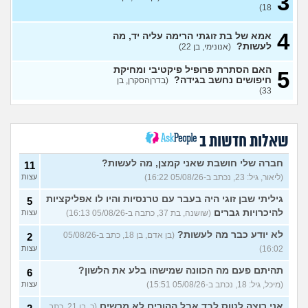
3
מתכננת חתונה ראשונה, יש
7
18)
לכם עצות?
(א, בת 28)
עצות
4
האם מה שאני מרגיש זה הגיוני
אמא של בת זוגתי הרימה עליה יד, מה
8
ותקין?
לעשות?
(לירון, בן 31)
(אנונימי, בן 22)
עצות
איך להתגבר על רצון לקשר
12
האם הסתרת פרופיל פיקטיבי ומחיקת
5
לפני הזמן?
(אנונימית, בת 21)
חיפושים נחשב בגידה?
עצות
(בדרןהסקרן, בן
33)
כשאתם רואים מישהי ברשתות
13
החברתיות שהכול אצלה סביב
עצות
הבילויים, זה מוריד לכם?
(לחם ושעשועים, בן 36)
שאלות חדשות ב
כשרבתי עם בת הזוג שלי,
13
דחפתי אותה מתוך כעס. איך
חברה שלי חושבת שאני קמצן, מה לעשות?
עצות
11
להתמודד?
(אלכס, שם בדוי, בן
(ליאור, גיל: 23, נכתב ב-05/08/26 16:22)
עצות
40)
גיליתי שבן זוגי היה בעבר עם טרנסיות והיו לו אפליקציות
5
איך להסביר לה שאני רוצה
20
להיכרויות גברים
(שושנה, בת 37, כתבה ב-05/08/26 16:13)
עצות
להיפרד?
(עידן, בן 27)
עצות
לא יודע כבר מה לעשות?
(בן אדם, בן 18, כתב ב-05/08/26
2
בעיות ביני לבית הזוג, מה
6
לעשות?
(אנונימי, בן 24)
16:02)
עצות
עצות
לא משלמת בדייטים
תהיתם פעם מה הכוונה שמישהו בלע את הלשון?
(אלי, בן
9
6
עצות
29)
(מיכל, גיל: 18, נכתב ב-05/08/26 15:51)
עצות
יוצאת איתו היום לדייט ראשון
3
אני רוצה לטוס לבד אבל ההורים לא מרשים
(כ, בן 21, כתב