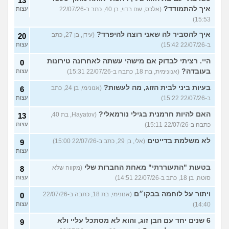
13
איך להתמודד?
(אלכס, שם בדוי, בן 40, כתב ב-22/07/26
עצות
15:53)
איך להסביר לה שאני רוצה להיפרד?
(עידן, בן 27, כתב
20
ב-22/07/26 15:42)
עצות
היי. רציתי לבדוק אם מישהי עשתה לאחרונה טירונות
0
בעובדה?
(אנונימית, בת 18, כתבה ב-22/07/26 15:31)
עצות
בעיות ביני לבית הזוג, מה לעשות?
(אנונימי, בן 24, כתב
6
ב-22/07/26 15:22)
עצות
האם להיות חרמנית בגילי נורמאלי?
(Hayatov, בת 40,
13
כתבה ב-22/07/26 15:11)
עצות
לא משלמת בדייטים
(אלי, בן 29, כתב ב-22/07/26 15:00)
9
עצות
בטעות "התעוררתי" מאחת החברות שלי
(מקווה שלא
8
סוטה, בן 18, כתב ב-22/07/26 14:51)
עצות
ויתור על לוחמה בבקו״ם
(אנונימי, בת 18, כתבה ב-22/07/26
0
14:40)
עצות
6 שנים יחד עם הבן זוג, והוא לא מסתכל עליי ולא
9