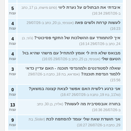
איבדתי את הבתולים על נערת ליווי
(סתם מישהו, בן 17, כתב
5
ב-29/07/26 16:34)
עצות
לעשות קרחת ולשים פאה
(אנונימי, בן 20, כתב ב-29/07/26
4
16:23)
עצות
איך להתמודד עם ההשלכות של התקף פסיכוטי?
(ג'וני, בן
4
24, כתב ב-29/07/26 16:14)
עצות
מבואס שלא היה לי אומץ להתחיל עם מישהי שהיא בול
4
הטעם שלי
(אנונימי, בן 25, כתב ב-29/07/26 16:05)
עצות
שאלה לסטודנטים ולמהנדסי תוכנה - האם עדיין כדאי
3
ללמוד הנדסת תוכנה?
(אסראא, בת 18, כתבה ב-29/07/26
עצות
15:56)
אני כרגע רלשית האם אפשר לצאת קצונה במשאן?
0
(טל11, בת 19, כתבה ב-26/07/26 16:47)
עצות
בחורה אובססיבית מה לעשות?
(אלירן, בן 30, כתב
13
ב-26/07/26 16:36)
עצות
אני חושדת שאח שלי עומד להסתפח לכת
(Sister, בת
9
29, כתבה ב-26/07/26 16:27)
עצות