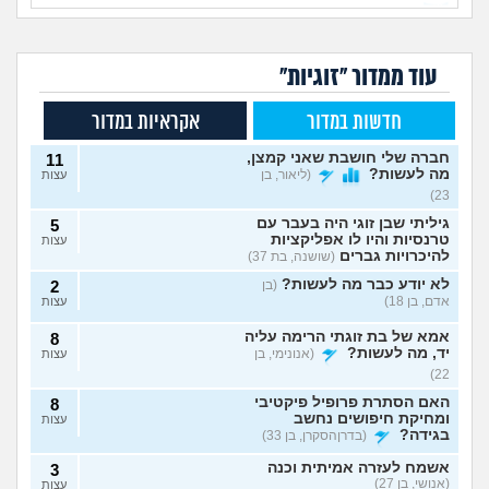
עוד ממדור "זוגיות"
חדשות במדור
אקראיות במדור
חברה שלי חושבת שאני קמצן,
11
מה לעשות?
(ליאור, בן
עצות
23)
גיליתי שבן זוגי היה בעבר עם
5
טרנסיות והיו לו אפליקציות
עצות
להיכרויות גברים
(שושנה, בת 37)
לא יודע כבר מה לעשות?
(בן
2
אדם, בן 18)
עצות
אמא של בת זוגתי הרימה עליה
8
יד, מה לעשות?
(אנונימי, בן
עצות
22)
האם הסתרת פרופיל פיקטיבי
8
ומחיקת חיפושים נחשב
עצות
בגידה?
(בדרןהסקרן, בן 33)
אשמח לעזרה אמיתית וכנה
3
(אנושי, בן 27)
עצות