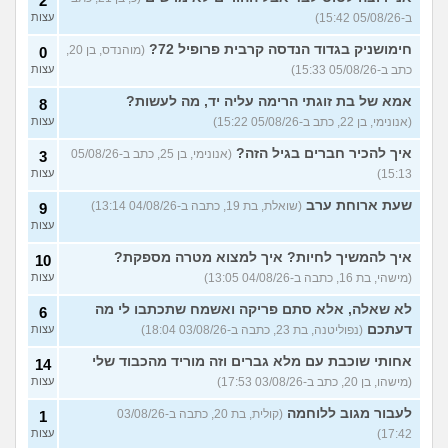
2
(אנונימית, בת 18)
עצות
ב-05/08/26 15:42)
עצות
להתחיל עם בנות בים/ הליכה
8
חימושניק בגדוד הנדסה קרבית פרופיל 72?
(מוהנדס, בן 20,
0
בטיילת או מועדון?
(רואי, בן
עצות
כתב ב-05/08/26 15:33)
עצות
26)
לוקח אותי לדייטים גרועים
אמא של בת זוגתי הרימה עליה יד, מה לעשות?
17
8
האם להמשיך?
(נטע, בת 21)
עצות
(אנונימי, בן 22, כתב ב-05/08/26 15:22)
עצות
איך להכיר חברים בגיל הזה?
עוד שאלות חדשות במדור
(אנונימי, בן 25, כתב ב-05/08/26
3
15:13)
עצות
שעת ארוחת ערב
(שואלת, בת 19, כתבה ב-04/08/26 13:14)
9
עצות
איך להמשיך לחיות? איך למצוא מטרה מספקת?
10
(מישהי, בת 16, כתבה ב-04/08/26 13:05)
עצות
לא שאלה, אלא סתם פריקה ואשמח שתכתבו לי מה
6
דעתכם
(נפוליטנה, בת 23, כתבה ב-03/08/26 18:04)
עצות
אחותי שוכבת עם מלא גברים וזה מוריד מהכבוד שלי
14
(מישהו, בן 20, כתב ב-03/08/26 17:53)
עצות
לעבור מגוב ללוחמה
(קולית, בת 20, כתבה ב-03/08/26
1
17:42)
עצות