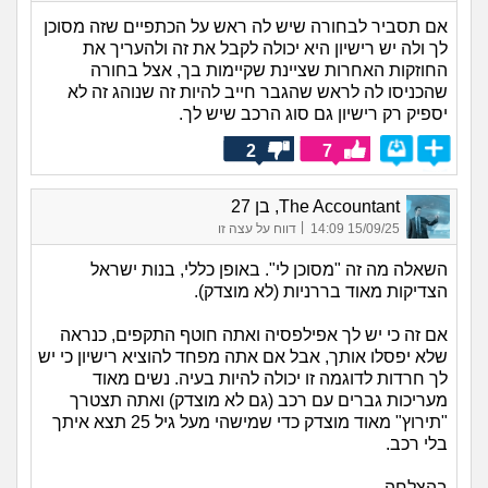
אם תסביר לבחורה שיש לה ראש על הכתפיים שזה מסוכן
לך ולה יש רישיון היא יכולה לקבל את זה ולהעריך את
החוזקות האחרות שציינת שקיימות בך, אצל בחורה
שהכניסו לה לראש שהגבר חייב להיות זה שנוהג זה לא
יספיק רק רישיון גם סוג הרכב שיש לך.
2
7
The Accountant, בן 27
|
15/09/25 14:09
דווח על עצה זו
השאלה מה זה "מסוכן לי". באופן כללי, בנות ישראל
הצדיקות מאוד בררניות (לא מוצדק).
אם זה כי יש לך אפילפסיה ואתה חוטף התקפים, כנראה
שלא יפסלו אותך, אבל אם אתה מפחד להוציא רישיון כי יש
לך חרדות לדוגמה זו יכולה להיות בעיה. נשים מאוד
מעריכות גברים עם רכב (גם לא מוצדק) ואתה תצטרך
"תירוץ" מאוד מוצדק כדי שמישהי מעל גיל 25 תצא איתך
בלי רכב.
בהצלחה.