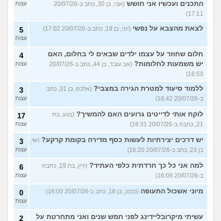
התכנים ועכשיו אני חושש
(אבי, בן 30, כתב ב-20/07/26
עצות
17:11)
לצאת מהצבא על נפשי
(יוני, בן 19, כתב ב-20/07/26 17:02)
5
עצות
חלום שחוזר על עצמו ילדים שבאים לי בחלום, האם
4
יש משמעות לחלומות?
(אב עובד, בן 44, כתב ב-20/07/26
עצות
16:53)
ללמוד סיעוד למטרת הגירה במצבי?
(אלכס, בן 31, כתב
3
ב-20/07/26 16:42)
עצות
לוקח אותי לדייטים גרועים האם להמשיך?
(נטע, בת
17
21, כתבה ב-20/07/26 16:31)
עצות
יש דרכים יצירתיות לעשות כסף מדירה בקומת קרקע?
(שי,
3
בן 23, כתב ב-20/07/26 16:20)
עצות
למה אני כל כך חרדתית כלפי העתיד?
(ירין, בת 19, כתבה
6
ב-20/07/26 16:09)
עצות
מיוני אשכול התעופה
(ככככ, בן 18, כתב ב-20/07/26 16:00)
0
עצות
עשיתי מיקרובליידינג לפני חמש שנים ואני מתחרטת על
2