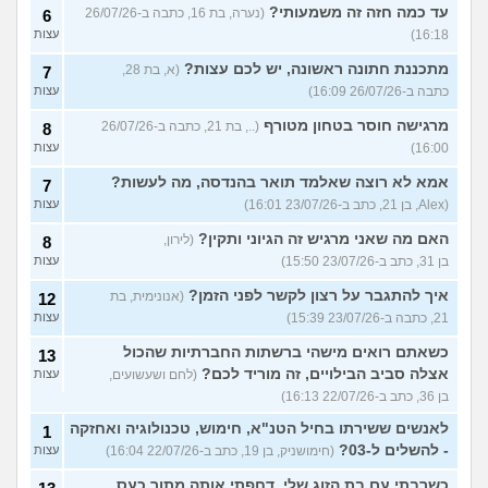
עד כמה חזה זה משמעותי?
(נערה, בת 16, כתבה ב-26/07/26
6
16:18)
עצות
מתכננת חתונה ראשונה, יש לכם עצות?
(א, בת 28,
7
כתבה ב-26/07/26 16:09)
עצות
מרגישה חוסר בטחון מטורף
(.., בת 21, כתבה ב-26/07/26
8
16:00)
עצות
אמא לא רוצה שאלמד תואר בהנדסה, מה לעשות?
7
(Alex, בן 21, כתב ב-23/07/26 16:01)
עצות
האם מה שאני מרגיש זה הגיוני ותקין?
(לירון,
8
בן 31, כתב ב-23/07/26 15:50)
עצות
איך להתגבר על רצון לקשר לפני הזמן?
(אנונימית, בת
12
21, כתבה ב-23/07/26 15:39)
עצות
כשאתם רואים מישהי ברשתות החברתיות שהכול
13
אצלה סביב הבילויים, זה מוריד לכם?
(לחם ושעשועים,
עצות
בן 36, כתב ב-22/07/26 16:13)
לאנשים ששירתו בחיל הטנ"א, חימוש, טכנולוגיה ואחזקה
1
- להשלים ל-03?
(חימושניק, בן 19, כתב ב-22/07/26 16:04)
עצות
כשרבתי עם בת הזוג שלי, דחפתי אותה מתוך כעס.