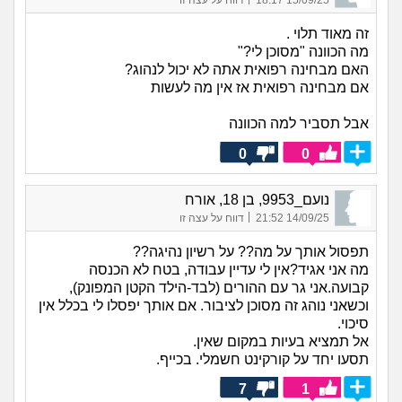
15/09/25 18:17
דווח על עצה זו
זה מאוד תלוי .
מה הכוונה "מסוכן לי?"
האם מבחינה רפואית אתה לא יכול לנהוג?
אם מבחינה רפואית אז אין מה לעשות
אבל תסביר למה הכוונה
0
0
נועם_9953, בן 18, אורח
|
14/09/25 21:52
דווח על עצה זו
תפסול אותך על מה?? על רשיון נהיגה??
מה אני אגיד?אין לי עדיין עבודה, בטח לא הכנסה
קבועה.אני גר עם ההורים (לבד-הילד הקטן המפונק),
וכשאני נוהג זה מסוכן לציבור. אם אותך יפסלו לי בכלל אין
סיכוי.
אל תמציא בעיות במקום שאין.
תסעו יחד על קורקינט חשמלי. בכייף.
7
1