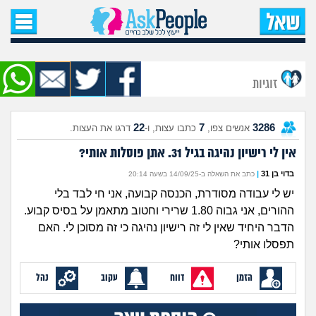
עמוד הבית
שאל שאלה
זוגיות
שאלות חדשות
22
7
3286
אנשים צפו,
כתבו עצות, ו-
דרגו את העצות.
שאלות שעוררו עניין
אין לי רישיון נהיגה בגיל 31. אתן פוסלות אותי?
עצות חדשות
בדוי בן 31
|
כתב את השאלה ב-14/09/25 בשעה 20:14
יש לי עבודה מסודרת, הכנסה קבועה, אני חי לבד בלי
מה קורה כאן?
ההורים, אני גבוה 1.80 שרירי וחטוב מתאמן על בסיס קבוע.
הדבר היחיד שאין לי זה רישיון נהיגה כי זה מסוכן לי. האם
מתחם הטיפים
תפסלו אותי?
הזמן
דווח
עקוב
נהל
מדורים