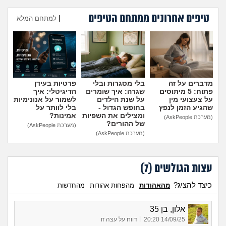
מה שעובר עליי
טיפים אחרונים ממתחם הטיפים
|
למתחם המלא
שומרים על הגוף
הוספת טיפ
פיננסי וכלכלה
בין הסדינים
מדברים על זה
בלי מסגרות ובלי
פרטיות בעידן
פתוח: 5 מיתוסים
שגרה: איך שומרים
הדיגיטלי: איך
על צעצועי מין
על שנת הילדים
לשמור על אנונימיות
חיות מחמד
שהגיע הזמן לנפץ
בחופש הגדול -
בלי לוותר על
ומצילים את השפיות
אמינות?
(מערכת AskPeople)
של ההורים?
(מערכת AskPeople)
יוקר המחיה
(מערכת AskPeople)
גאווה
עצות הגולשים (
7
)
כיצד להציג?
מהאהודות
מהפחות אהודות
מהחדשות
אלון, בן 35
|
14/09/25 20:20
דווח על עצה זו