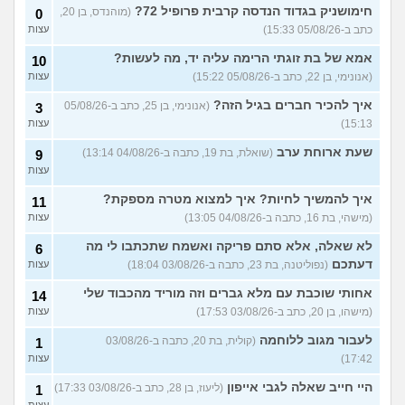
להתחיל עם בנות בים/ הליכה
8
חימושניק בגדוד הנדסה קרבית פרופיל 72?
(מוהנדס, בן 20,
0
בטיילת או מועדון?
(רואי, בן
עצות
כתב ב-05/08/26 15:33)
עצות
26)
לוקח אותי לדייטים גרועים
אמא של בת זוגתי הרימה עליה יד, מה לעשות?
17
10
האם להמשיך?
(נטע, בת 21)
עצות
(אנונימי, בן 22, כתב ב-05/08/26 15:22)
עצות
איך להכיר חברים בגיל הזה?
עוד שאלות חדשות במדור
(אנונימי, בן 25, כתב ב-05/08/26
3
15:13)
עצות
שעת ארוחת ערב
(שואלת, בת 19, כתבה ב-04/08/26 13:14)
9
עצות
איך להמשיך לחיות? איך למצוא מטרה מספקת?
11
(מישהי, בת 16, כתבה ב-04/08/26 13:05)
עצות
לא שאלה, אלא סתם פריקה ואשמח שתכתבו לי מה
6
דעתכם
(נפוליטנה, בת 23, כתבה ב-03/08/26 18:04)
עצות
אחותי שוכבת עם מלא גברים וזה מוריד מהכבוד שלי
14
(מישהו, בן 20, כתב ב-03/08/26 17:53)
עצות
לעבור מגוב ללוחמה
(קולית, בת 20, כתבה ב-03/08/26
1
17:42)
עצות
היי חייב שאלה לגבי אייפון
(ליעוז, בן 28, כתב ב-03/08/26 17:33)
1
עצות