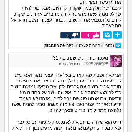
את מרגישה מאויימת.
לעבר יכול חלק במה שקורה לך היום, אבל יכול להיות
שחלק ממה שאת מרגישה קורה מדברים אחרונים שקרו.
קודם כל תמצאי את התשובות בתוך עצמך ומשם תדעי על
מה לעבוד.
1
1
נכתבו
5
תגובות לעצה זו.
לקריאת התגובות
מעפר פורחת שושנה, בת 31
|
26/09/25 19:25
דווח על עצה זו
אני לא חושבת שאת אדם בעל ערך עצמי נמוך אלא שיש
לך בעיה נקודתית בערך שלך. ככל הנראה, את מרגישה
חוסר אונים בשיח עם גברים ולכן, את מראש נמנעת משיח
כדי להימנע מחוסר אונים. אולי זה יושב על פחדים מאי
וודאות. אם אנחנו פוגשות גבר לדייט, אנחנו לא באמת
יודעות איך זה יגמר ואם יצא מזה משהו. סביר להניח שאת
נלחצת ממה לומר בדייט ומאיך להגיב.
דייט הוא שיח היכרות. את לא נכנסת לזוגיות עם כל גבר
שאת מכירה, רק עם אדם אחד שזה מרגיש נכון והדדי. את