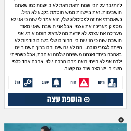
זוגיות
חיפוש שאלות
להתגבר על הביישנות הזאת וזאת לא ביישנות כמו שאתםן
|
חושביםות. זאת ביישנות ממש חוסמת בקטע לא רגיל.
היריון ולידה
הרשמה
התחברות
כשאמרתי את זה לפסיכולוג שלי, הוא אמר לי שזה כי אני לא
מספיק מעריכה את עצמי. אבל אני חושבת שאני מאוד
הורות ומשפחה
מעריכה את עצמי. לא יודעת מה לעזאזל חוסם אותי. אני
חושבת שזה כי הזוגיות בין ההורים שלי בשנים קודמות לא
מתבגרים
הייתה לגמרי טובה... הם לא גרושים והם ברוך השם חיים
באהבה ביחד ואנחנו משפחה שלמה ואוהבת, אבל כשהייתי
מהבקו"ם... ועד מתי?!
ילדה אני לא הייתי רואה מהם הרבה גילויי אהבה אחד כלפי
השנייה. יש מצב שזה גם קשור.
לימודים וסטודנטים
הזמן
דווח
עקוב
נהל
עבודה וקריירה
חברים ואנשים
בית, שכנים ושותפים