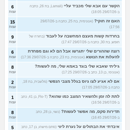
הקשר עם אבא שלי מכביד עליי
(Lamali, בת 26, כתבה
6
ב-29/07/26 18:05)
עצות
האם זה חוקי?
(אנונימית, בת 25, כתבה ב-29/07/26
15
17:56)
עצות
בחרדות קשות מעצם המחשבה על לעבוד
(בחורה של
9
חופש, בת 30, כתבה ב-29/07/26 17:47)
עצות
רוצה שההורים שלי יתגרשו אבל הם לא וגם מפחדת
6
להעלות את הנושא
(אנונימית, בת 23, כתבה ב-29/07/26 17:36)
עצות
גיליתי שאבא שלי בוגד באמא שלי, מה לעשות?
8
(אנונימי, בן 13, כתב ב-29/07/26 17:25)
עצות
אם לא אגיע לצו גיוס בגלל מצבי הנפשי
(מלשבית, בת 18,
2
כתבה ב-29/07/26 17:05)
עצות
לתת לה זמן ולהשאיר המצב כמו שהוא?
(Flo-T, בן 41, כתב
1
ב-29/07/26 16:56)
עצות
תדירות סקס, מה אפשר לעשות?
(נשוי, בן 28, כתב
8
ב-29/07/26 16:45)
עצות
איבדתי את הבתולים על נערת ליווי
(סתם מישהו, בן 17, כתב
5