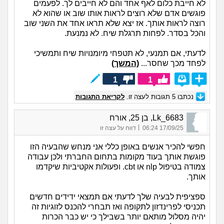
לא חייבת כלום לאף אחד והם לא חייבים לך. לפעמים
פוגשים אדם שלא רוצים לראות אותו שוב או שהוא לא
רוצה לראות אותך. אז יצא שלא תראו אחד את השני שוב
והכל בסדר. לפחות תרגלת שיח. לא נמנעת.
לדעתי, אם תמנעי, לא תטפחי מיומנויות שיח ותמשיכי
לפחד מכך שחסר...
(המשך)
1
1
נכתבו
5
תגובות לעצה זו.
לקריאת התגובות
Lk_6683, בן 25, אורח
|
17/09/25 06:24
דווח על עצה זו
חפשי להכיר אנשים באופן כללי אני מנחש שהבעיה הזו
פוגשת אותך בעוד מקומות בתחום החברתי ולכן עבודה
צמודה בטיפול nlp או cbt. ופעולות אקטיביות שיקדמו
אותך.
ספציפית לבעיה שלך לדעתי אם תמצאי ידידים חדשים
תכניסי לפרינדזון לתקופה ואז תבחרי להכנס לזוגיות זה
יהיה מסלול מותאם יותר בשבילך כי יש כבר הכרות