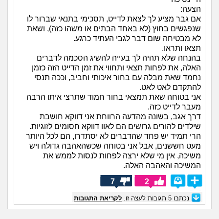
הצעה:
אם גבר מציע לך לצאת לדייט, תסכימי בתנאי שברור לו
שנפגשים בחוץ (לא באחד הבתים או משהו כזה), ושאת
לא מבטיחה שום דבר לגבי העתיד כרגע.
תצאו ותראו.
בהנחה שלא תהיה לך בעייה להשיג הסכמה לדברים
האלה, את לפחות תצאי ותחווי את זמן הדייט הזה כזמן
נחמד שאת מבלה עם בחור איכותי וחביב, וככה תנסי
להתקדם לאט לאט.
אני בטוחה שאת תמצאי בחור חמוד שתרצי איתו הרבה
מעבר לדייט כזה.
דרך אגב, בשונה מהדעה הרווחת אני דווקא חושבת
שילדים להורים גרושים הם לאוו דווקא חסומים לזוגיות.
הרי תמיד יש פחד שהדברים לא יסתדרו, הם לכל היותר
מעט חששנים, אבל אני בטוחה שכשהאהבה גדולה ויש
משיכה, אין מי שלא ירצה לפחות לנסות לממש את
המשיכה והאהבה האלה.
7
2
נכתבו
5
תגובות לעצה זו.
לקריאת התגובות