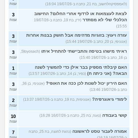
(לאמפסיקהלחשוב, בת 21, כתבה ב-19/07/26 16:04)
עצות
לצאת לעצמאות או לרדוף אחרי החלום? החישוב
3
הכלכלי שלי לא מסתדר
(ירין, בת 19, כתבה ב-19/07/26
עצות
15:55)
עזרה ויעוץ: בזוגיות מדהימה אבל חושק בבנות אחרות
3
(אנונימי, בן 20, כתב ב-19/07/26 15:44)
עצות
ראיתי מישהו בטיסה והתביישתי להתחיל איתו
(Stoyosach,
3
בן 16, כתב ב-19/07/26 15:40)
עצות
האם קיבלתי מספיק בבר אילן כדי להמשיך לשנה
1
הבאה? (אני כיתה ח)
(כפיר, בן 14, כתב ב-19/07/26 13:57)
עצות
האם היריון יכול לשנות לכן ככה את האופי?
(אנונימי, בן 36,
3
כתב ב-19/07/26 13:46)
עצות
לימודי גיאוגרפיה?
(אנונימית, בת 19, כתבה ב-19/07/26 13:37)
2
עצות
קושי בעבודה
(נועה, בת 25, כתבה ב-16/07/26 16:28)
10
עצות
אמורה לעבור טסט לראשונה
(נהגת לחוצה, בת 25, כתבה
7
ב-16/07/26 16:19)
עצות