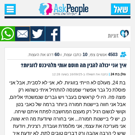
עמוד הבית
שאל שאלה
זוגיות
שאלות חדשות
60
10
4503
אנשים צפו,
כתבו עצות, ו-
דרגו את העצות.
שאלות שעוררו עניין
איך אני יכולה להבין מה חוסם אותי מלהיכנס לזוגיות?
עצות חדשות
גולן בת 24
|
כתבה את השאלה ב-16/09/25 בשעה 12:28
בת 24, מעולם לא הייתי בזוגיות. לא, אני לא לסבית, אבל אני
מה קורה כאן?
פוסלת כל גבר אפשרי שמנסה להתחיל איתי כשהוא רק
פוצה פה. היו לי קראשים בעבר ויש גברים שנמשכתי אליהם,
מתחם הטיפים
אבל אני חווה ביישנות חמורה ביותר ברמה של כאבי בטן
וקושי לנשום רגיל רק מעצם המחשבה לפתח איתם שיחה.
מדורים
כן, יש לי ביישנות חמורה... אני בחורה שיודעת מה היא שווה,
אני מעריכה את עצמי, אני מלומדת ועובדת, רצינית, ויודעת
שיש לי הרבה אהבה ורק דברים טובים לתת. לא יודעת איך