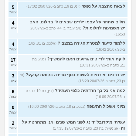
לצאת מהצבא על נפשי
(יוני, בן 19, כתב ב-20/07/26 17:02)
5
עצות
חלום שחוזר על עצמו ילדים שבאים לי בחלום, האם
4
יש משמעות לחלומות?
(אב עובד, בן 44, כתב ב-20/07/26
עצות
16:53)
ללמוד סיעוד למטרת הגירה במצבי?
(אלכס, בן 31, כתב
4
ב-20/07/26 16:42)
עצות
לוקח אותי לדייטים גרועים האם להמשיך?
(נטע, בת
17
21, כתבה ב-20/07/26 16:31)
עצות
יש דרכים יצירתיות לעשות כסף מדירה בקומת קרקע?
(שי,
3
בן 23, כתב ב-20/07/26 16:20)
עצות
למה אני כל כך חרדתית כלפי העתיד?
(ירין, בת 19, כתבה
6
ב-20/07/26 16:09)
עצות
מיוני אשכול התעופה
(ככככ, בן 18, כתב ב-20/07/26 16:00)
0
עצות
עשיתי מיקרובליידינג לפני חמש שנים ואני מתחרטת על
2
זה
(אנונימית, בת 23, כתבה ב-19/07/26 17:35)
עצות