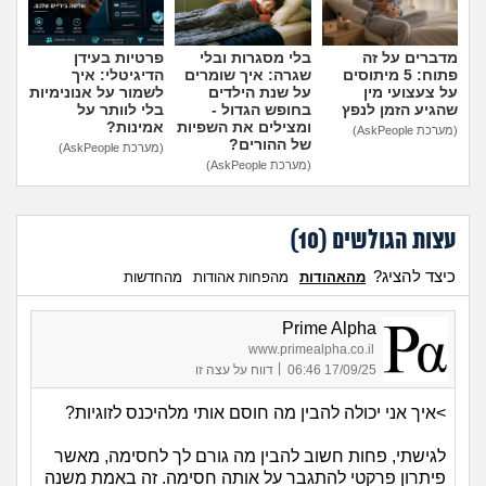
מדברים על זה
בלי מסגרות ובלי
פרטיות בעידן
פתוח: 5 מיתוסים
שגרה: איך שומרים
הדיגיטלי: איך
על צעצועי מין
על שנת הילדים
לשמור על אנונימיות
שהגיע הזמן לנפץ
בחופש הגדול -
בלי לוותר על
ומצילים את השפיות
אמינות?
(מערכת AskPeople)
של ההורים?
(מערכת AskPeople)
(מערכת AskPeople)
עצות הגולשים (
10
)
כיצד להציג?
מהאהודות
מהפחות אהודות
מהחדשות
Prime Alpha
www.primealpha.co.il
|
17/09/25 06:46
דווח על עצה זו
>איך אני יכולה להבין מה חוסם אותי מלהיכנס לזוגיות?
לגישתי, פחות חשוב להבין מה גורם לך לחסימה, מאשר
פיתרון פרקטי להתגבר על אותה חסימה. זה באמת משנה