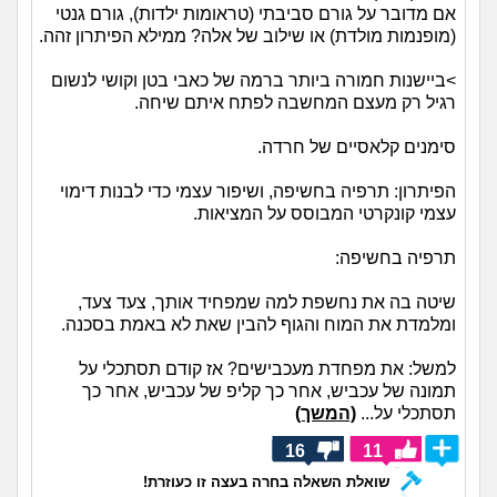
אם מדובר על גורם סביבתי (טראומות ילדות), גורם גנטי
(מופנמות מולדת) או שילוב של אלה? ממילא הפיתרון זהה.
>ביישנות חמורה ביותר ברמה של כאבי בטן וקושי לנשום
רגיל רק מעצם המחשבה לפתח איתם שיחה.
סימנים קלאסיים של חרדה.
הפיתרון: תרפיה בחשיפה, ושיפור עצמי כדי לבנות דימוי
עצמי קונקרטי המבוסס על המציאות.
תרפיה בחשיפה:
שיטה בה את נחשפת למה שמפחיד אותך, צעד צעד,
ומלמדת את המוח והגוף להבין שאת לא באמת בסכנה.
למשל: את מפחדת מעכבישים? אז קודם תסתכלי על
תמונה של עכביש, אחר כך קליפ של עכביש, אחר כך
תסתכלי על...
(המשך)
16
11
שואלת השאלה בחרה בעצה זו כעוזרת!