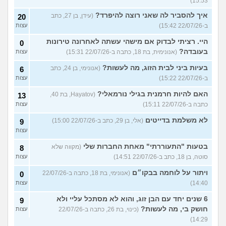
15:53)
איך להסביר לה שאני רוצה להיפרד?
(עידן, בן 27, כתב
20
ב-22/07/26 15:42)
עצות
היי. רציתי לבדוק אם מישהי עשתה לאחרונה טירונות
0
בעובדה?
(אנונימית, בת 18, כתבה ב-22/07/26 15:31)
עצות
בעיות ביני לבית הזוג, מה לעשות?
(אנונימי, בן 24, כתב
6
ב-22/07/26 15:22)
עצות
האם להיות חרמנית בגילי נורמאלי?
(Hayatov, בת 40,
13
כתבה ב-22/07/26 15:11)
עצות
לא משלמת בדייטים
(אלי, בן 29, כתב ב-22/07/26 15:00)
9
עצות
בטעות "התעוררתי" מאחת החברות שלי
(מקווה שלא
8
סוטה, בן 18, כתב ב-22/07/26 14:51)
עצות
ויתור על לוחמה בבקו״ם
(אנונימי, בת 18, כתבה ב-22/07/26
0
14:40)
עצות
6 שנים יחד עם הבן זוג, והוא לא מסתכל עליי ולא
9
חושק בי, מה לעשות?
(כינוי, בת 26, כתבה ב-22/07/26
עצות
14:29)