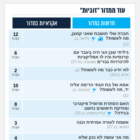
עוד ממדור "זוגיות"
חדשות במדור
אקראיות במדור
חברה שלי חושבת שאני קמצן,
12
מה לעשות?
(ליאור, בן
עצות
23)
גיליתי שבן זוגי היה בעבר עם
6
טרנסיות והיו לו אפליקציות
עצות
להיכרויות גברים
(שושנה, בת 37)
לא יודע כבר מה לעשות?
(בן
2
אדם, בן 18)
עצות
אמא של בת זוגתי הרימה עליה
10
יד, מה לעשות?
(אנונימי, בן
עצות
22)
האם הסתרת פרופיל פיקטיבי
8
ומחיקת חיפושים נחשב
עצות
בגידה?
(בדרןהסקרן, בן 33)
אשמח לעזרה אמיתית וכנה
3
(אנושי, בן 27)
עצות
מה אני עושה לא נכון שלא
4