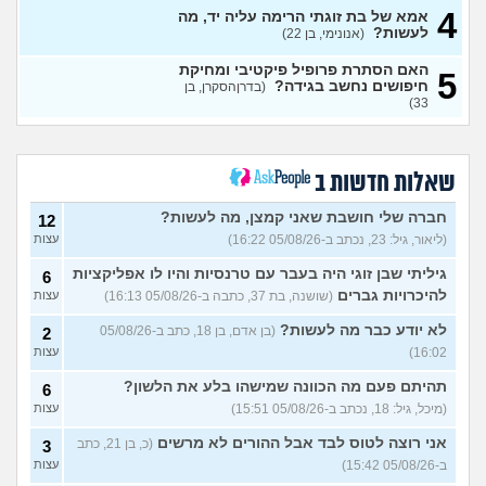
4
האם מה שאני מרגיש זה הגיוני
אמא של בת זוגתי הרימה עליה יד, מה
8
ותקין?
לעשות?
(לירון, בן 31)
(אנונימי, בן 22)
עצות
איך להתגבר על רצון לקשר
12
האם הסתרת פרופיל פיקטיבי ומחיקת
5
לפני הזמן?
(אנונימית, בת 21)
חיפושים נחשב בגידה?
עצות
(בדרןהסקרן, בן
33)
כשאתם רואים מישהי ברשתות
13
החברתיות שהכול אצלה סביב
עצות
הבילויים, זה מוריד לכם?
(לחם ושעשועים, בן 36)
שאלות חדשות ב
כשרבתי עם בת הזוג שלי,
13
דחפתי אותה מתוך כעס. איך
חברה שלי חושבת שאני קמצן, מה לעשות?
עצות
12
להתמודד?
(אלכס, שם בדוי, בן
(ליאור, גיל: 23, נכתב ב-05/08/26 16:22)
עצות
40)
גיליתי שבן זוגי היה בעבר עם טרנסיות והיו לו אפליקציות
6
איך להסביר לה שאני רוצה
20
להיכרויות גברים
(שושנה, בת 37, כתבה ב-05/08/26 16:13)
עצות
להיפרד?
(עידן, בן 27)
עצות
לא יודע כבר מה לעשות?
(בן אדם, בן 18, כתב ב-05/08/26
2
בעיות ביני לבית הזוג, מה
6
לעשות?
(אנונימי, בן 24)
16:02)
עצות
עצות
לא משלמת בדייטים
תהיתם פעם מה הכוונה שמישהו בלע את הלשון?
(אלי, בן
9
6
עצות
29)
(מיכל, גיל: 18, נכתב ב-05/08/26 15:51)
עצות
יוצאת איתו היום לדייט ראשון
3
אני רוצה לטוס לבד אבל ההורים לא מרשים
(כ, בן 21, כתב
3
(אנונימית, בת 18)
עצות
ב-05/08/26 15:42)
עצות