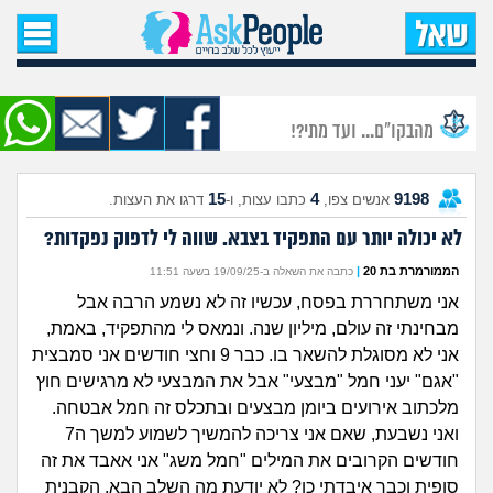
עמוד הבית
שאל שאלה
מהבקו"ם... ועד מתי?!
שאלות חדשות
15
4
9198
אנשים צפו,
כתבו עצות, ו-
דרגו את העצות.
שאלות שעוררו עניין
לא יכולה יותר עם התפקיד בצבא. שווה לי לדפוק נפקדות?
עצות חדשות
הממורמרת בת 20
|
כתבה את השאלה ב-19/09/25 בשעה 11:51
אני משתחררת בפסח, עכשיו זה לא נשמע הרבה אבל
מה קורה כאן?
מבחינתי זה עולם, מיליון שנה. ונמאס לי מהתפקיד, באמת,
אני לא מסוגלת להשאר בו. כבר 9 וחצי חודשים אני סמבצית
מתחם הטיפים
"אגם" יעני חמל "מבצעי" אבל את המבצעי לא מרגישים חוץ
מלכתוב אירועים ביומן מבצעים ובתכלס זה חמל אבטחה.
מדורים
ואני נשבעת, שאם אני צריכה להמשיך לשמוע למשך ה7
חודשים הקרובים את המילים "חמל משג" אני אאבד את זה
סופית וכבר איבדתי כן? לא יודעת מה השלב הבא. הקבנית