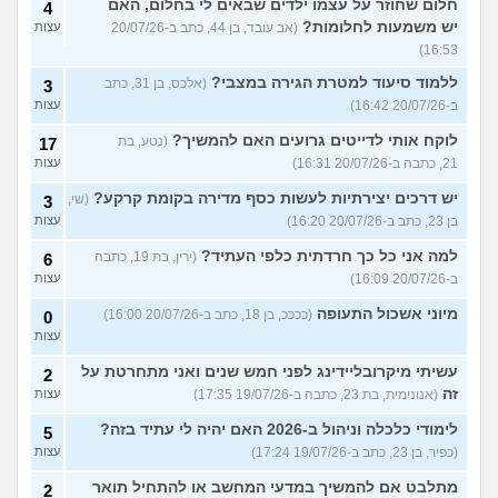
חלום שחוזר על עצמו ילדים שבאים לי בחלום, האם
4
יש משמעות לחלומות?
(אב עובד, בן 44, כתב ב-20/07/26
עצות
16:53)
ללמוד סיעוד למטרת הגירה במצבי?
(אלכס, בן 31, כתב
3
ב-20/07/26 16:42)
עצות
לוקח אותי לדייטים גרועים האם להמשיך?
(נטע, בת
17
21, כתבה ב-20/07/26 16:31)
עצות
יש דרכים יצירתיות לעשות כסף מדירה בקומת קרקע?
(שי,
3
בן 23, כתב ב-20/07/26 16:20)
עצות
למה אני כל כך חרדתית כלפי העתיד?
(ירין, בת 19, כתבה
6
ב-20/07/26 16:09)
עצות
מיוני אשכול התעופה
(ככככ, בן 18, כתב ב-20/07/26 16:00)
0
עצות
עשיתי מיקרובליידינג לפני חמש שנים ואני מתחרטת על
2
זה
(אנונימית, בת 23, כתבה ב-19/07/26 17:35)
עצות
לימודי כלכלה וניהול ב-2026 האם יהיה לי עתיד בזה?
5
(כפיר, בן 23, כתב ב-19/07/26 17:24)
עצות
מתלבט אם להמשיך במדעי המחשב או להתחיל תואר
2