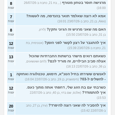
מרגישה חוסר בטחון מטורף
(.., בת 21, כתבה ב-26/07/26
8
16:00)
עצות
אמא לא רוצה שאלמד תואר בהנדסה, מה לעשות?
7
(Alex, בן 21, כתב ב-23/07/26 16:01)
עצות
האם מה שאני מרגיש זה הגיוני ותקין?
(לירון,
8
בן 31, כתב ב-23/07/26 15:50)
עצות
איך להתגבר על רצון לקשר לפני הזמן?
(אנונימית, בת
12
21, כתבה ב-23/07/26 15:39)
עצות
כשאתם רואים מישהי ברשתות החברתיות שהכול
13
אצלה סביב הבילויים, זה מוריד לכם?
(לחם ושעשועים,
עצות
בן 36, כתב ב-22/07/26 16:13)
לאנשים ששירתו בחיל הטנ"א, חימוש, טכנולוגיה ואחזקה
1
- להשלים ל-03?
(חימושניק, בן 19, כתב ב-22/07/26 16:04)
עצות
כשרבתי עם בת הזוג שלי, דחפתי אותה מתוך כעס.
12
איך להתמודד?
(אלכס, שם בדוי, בן 40, כתב ב-22/07/26
עצות
15:53)
איך להסביר לה שאני רוצה להיפרד?
(עידן, בן 27, כתב
20
ב-22/07/26 15:42)
עצות