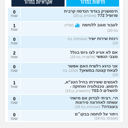
חדשות במדור
אקראיות במדור
חימושניק בגדוד הנדסה קרבית
0
פרופיל 72?
(מוהנדס, בן 20)
עצות
לעבור מגוב ללוחמה
(קולית,
1
עצות
בת 20)
רכזת שירות ישיר
(אנונימית, בת
0
18)
עצות
אם לא אגיע לצו גיוס בגלל
2
מצבי הנפשי
(מלשבית, בת 18)
עצות
אני כרגע רלשית האם אפשר
0
לצאת קצונה במשאן?
(טל11, בת
עצות
19)
לאנשים ששירתו בחיל הטנ"א,
1
חימוש, טכנולוגיה ואחזקה -
עצות
להשלים ל-03?
(חימושניק, בן 19)
היי. רציתי לבדוק אם מישהי
0
עשתה לאחרונה טירונות
עצות
בעובדה?
(אנונימית, בת 18)
ויתור על לוחמה בבקו״ם
0
(אנונימי, בת 18)
עצות
אני רוצה להתגייס
השתחררתי מהצבא
ללוחמה. האם גברים
על פרופיל 21
ויתור על לוחמה בבקו״ם מה