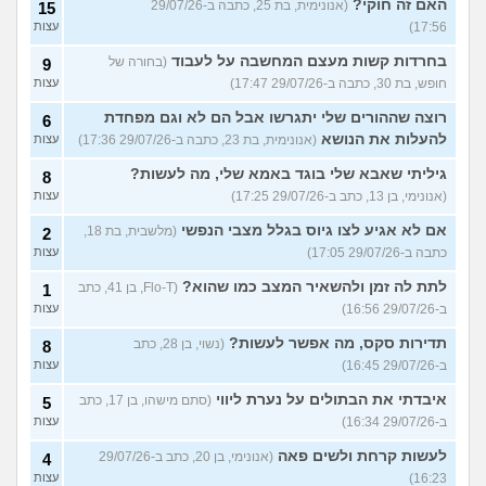
האם זה חוקי?
(אנונימית, בת 25, כתבה ב-29/07/26
15
17:56)
עצות
בחרדות קשות מעצם המחשבה על לעבוד
(בחורה של
9
חופש, בת 30, כתבה ב-29/07/26 17:47)
עצות
רוצה שההורים שלי יתגרשו אבל הם לא וגם מפחדת
6
להעלות את הנושא
(אנונימית, בת 23, כתבה ב-29/07/26 17:36)
עצות
גיליתי שאבא שלי בוגד באמא שלי, מה לעשות?
8
(אנונימי, בן 13, כתב ב-29/07/26 17:25)
עצות
אם לא אגיע לצו גיוס בגלל מצבי הנפשי
(מלשבית, בת 18,
2
כתבה ב-29/07/26 17:05)
עצות
לתת לה זמן ולהשאיר המצב כמו שהוא?
(Flo-T, בן 41, כתב
1
ב-29/07/26 16:56)
עצות
תדירות סקס, מה אפשר לעשות?
(נשוי, בן 28, כתב
8
ב-29/07/26 16:45)
עצות
איבדתי את הבתולים על נערת ליווי
(סתם מישהו, בן 17, כתב
5
ב-29/07/26 16:34)
עצות
לעשות קרחת ולשים פאה
(אנונימי, בן 20, כתב ב-29/07/26
4
16:23)
עצות