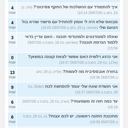
איך להתמודד עם ההשלכות של התקף פסיכוטי?
(ג'וני, בן
4
24, כתב ב-29/07/26 16:14)
עצות
מבואס שלא היה לי אומץ להתחיל עם מישהי שהיא בול
4
הטעם שלי
(אנונימי, בן 25, כתב ב-29/07/26 16:05)
עצות
שאלה לסטודנטים ולמהנדסי תוכנה - האם עדיין כדאי
3
ללמוד הנדסת תוכנה?
(אסראא, בת 18, כתבה ב-29/07/26
עצות
15:56)
אני כרגע רלשית האם אפשר לצאת קצונה במשאן?
0
(טל11, בת 19, כתבה ב-26/07/26 16:47)
עצות
בחורה אובססיבית מה לעשות?
(אלירן, בן 30, כתב
13
ב-26/07/26 16:36)
עצות
אני חושדת שאח שלי עומד להסתפח לכת
(Sister, בת
9
29, כתבה ב-26/07/26 16:27)
עצות
עד כמה חזה זה משמעותי?
(נערה, בת 16, כתבה ב-26/07/26
6
16:18)
עצות
מתכננת חתונה ראשונה, יש לכם עצות?
(א, בת 28, כתבה
6
ב-26/07/26 16:09)
עצות