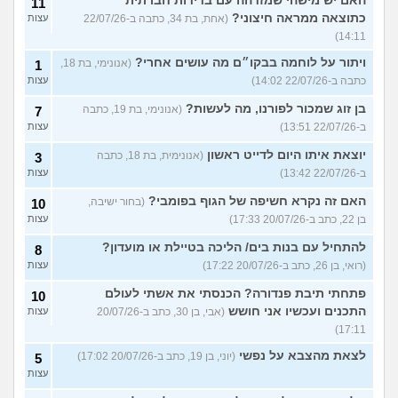
האם יש מישהי שמזדהה עם בדידות חברתית
11
כתוצאה ממראה חיצוני?
(אחת, בת 34, כתבה ב-22/07/26
עצות
14:11)
ויתור על לוחמה בבקו״ם מה עושים אחרי?
(אנונימי, בת 18,
1
כתבה ב-22/07/26 14:02)
עצות
בן זוג שמכור לפורנו, מה לעשות?
(אנונימי, בת 19, כתבה
7
ב-22/07/26 13:51)
עצות
יוצאת איתו היום לדייט ראשון
(אנונימית, בת 18, כתבה
3
ב-22/07/26 13:42)
עצות
האם זה נקרא חשיפה של הגוף בפומבי?
(בחור ישיבה,
10
בן 22, כתב ב-20/07/26 17:33)
עצות
להתחיל עם בנות בים/ הליכה בטיילת או מועדון?
8
(רואי, בן 26, כתב ב-20/07/26 17:22)
עצות
פתחתי תיבת פנדורה? הכנסתי את אשתי לעולם
10
התכנים ועכשיו אני חושש
(אבי, בן 30, כתב ב-20/07/26
עצות
17:11)
לצאת מהצבא על נפשי
(יוני, בן 19, כתב ב-20/07/26 17:02)
5
עצות