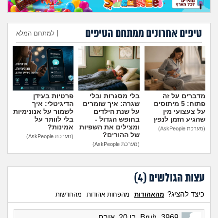
טיפים אחרונים ממתחם הטיפים
|
למתחם המלא
הוספת טיפ
מדברים על זה
בלי מסגרות ובלי
פרטיות בעידן
פתוח: 5 מיתוסים
שגרה: איך שומרים
הדיגיטלי: איך
על צעצועי מין
על שנת הילדים
לשמור על אנונימיות
שהגיע הזמן לנפץ
בחופש הגדול -
בלי לוותר על
ומצילים את השפיות
אמינות?
(מערכת AskPeople)
של ההורים?
(מערכת AskPeople)
(מערכת AskPeople)
עצות הגולשים (
4
)
כיצד להציג?
מהאהודות
מהפחות אהודות
מהחדשות
Bruh_3969, בן 20, אורח