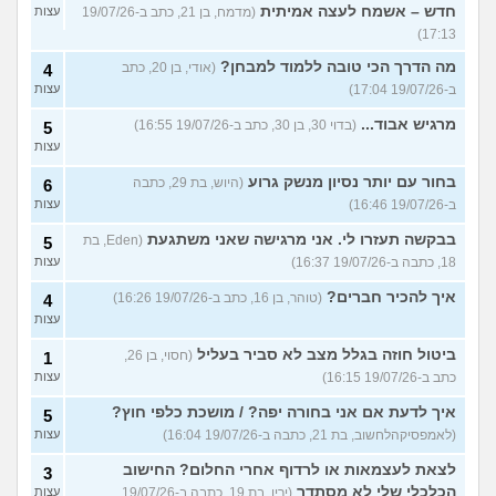
חדש – אשמח לעצה אמיתית
(מדמח, בן 21, כתב ב-19/07/26
עצות
17:13)
מה הדרך הכי טובה ללמוד למבחן?
(אודי, בן 20, כתב
4
ב-19/07/26 17:04)
עצות
מרגיש אבוד...
(בדוי 30, בן 30, כתב ב-19/07/26 16:55)
5
עצות
בחור עם יותר נסיון מנשק גרוע
(היוש, בת 29, כתבה
6
ב-19/07/26 16:46)
עצות
בבקשה תעזרו לי. אני מרגישה שאני משתגעת
(Eden, בת
5
18, כתבה ב-19/07/26 16:37)
עצות
איך להכיר חברים?
(טוהר, בן 16, כתב ב-19/07/26 16:26)
4
עצות
ביטול חוזה בגלל מצב לא סביר בעליל
(חסוי, בן 26,
1
כתב ב-19/07/26 16:15)
עצות
איך לדעת אם אני בחורה יפה? / מושכת כלפי חוץ?
5
(לאמפסיקהלחשוב, בת 21, כתבה ב-19/07/26 16:04)
עצות
לצאת לעצמאות או לרדוף אחרי החלום? החישוב
3
הכלכלי שלי לא מסתדר
(ירין, בת 19, כתבה ב-19/07/26
עצות