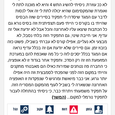
זוגיות
חיפוש שאלות
לא ככ עוזרת. ניסיתי להשיג התש 4 והיא לא מוכנה לתת לי
|
ואומרת שהמקסימום שהיא יכולה לתת לי זה אולי לנסות
היריון ולידה
הרשמה
התחברות
לדבר עם המגד שיסדרו לי תפקיד בסיירים שזה הבסיס
שהייתי בו בקורס כי הייתי פעם תצפיתנית וזה בסיס נורא גם
הורות ומשפחה
כל הכתבות שיצאו עליו לאחרונה והכל אבל לא יודעת אולי זה
עדיף. אני חייבת שינוי, גם התפקיד הזה בלתי נסבל, לא
מתבגרים
מבצעי ולא נעליים, אפילו קורס לא עברתי בשבילו, פשוט כזה
בזבוז זמן. וגם סיירים שלא יודעת אם זה בכלל עדיף נראה
מהבקו"ם... ועד מתי?!
אם המגד בכלל יסכים לזה כי כל מה שאכפת להם במערכת
המזעזעת הזו זה רק הסדכ. ותפקיד אחר בגדוד זו לא אופציה,
לימודים וסטודנטים
כי החברה פה נטחנים שמירות כאילו הם מאבטחי מתקנים
והייתי במקום הזה לפני שהפכתי לסמבצית וזה היה אפילו
עבודה וקריירה
יותר גרוע. אני כבר מיואשת ומרגיש לי שנפקדות זו האופציה
האחרונה שנשארה לי בשביל לעוף מהמקום המסריח הזה.
חברים ואנשים
על תפקיד משמעותי ויתרתי כבר, כי ניסיתי בהתחלה לעבור
לתפקיד נורמלי למקום...
(המשך)
בית, שכנים ושותפים
הזמן
דווח
עקוב
נהל