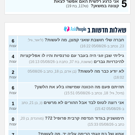
5
אני כרגע רלשית האם אפשר לצאת
מה התפקיד?
(הי, בן 19)
עצות
קצונה במשאן?
(טל11, בת 19)
איזה תפקיד הכי כדאי (מנילה)
0
לפני גיוס עולה ליב
(Akppp, בת
עצות
17)
מנהל רשת בחיל התקשוב או
שאלות חדשות ב
0
לוחם הגנה אווירית?
(Maor,
עצות
בן 19)
חברה שלי חושבת שאני קמצן, מה לעשות?
(ליאור, גיל:
6
23, נכתב ב-05/08/26 16:22)
עצות
שתי אופציות קשות לפני
2
השירות בצה"ל
(ניצן, בן 18)
עצות
גיליתי שבן זוגי היה בעבר עם טרנסיות והיו לו אפליקציות
4
התנשקתי עם מישהו מהבסיס
6
להיכרויות גברים
(שושנה, בת 37, כתבה ב-05/08/26 16:13)
עצות
שלי ואני לא יודעת מה אני
עצות
מרגישה לגבי זה
(תמר, בת 20)
לא יודע כבר מה לעשות?
(בן אדם, בן 18, כתב ב-05/08/26
2
16:02)
עצות
אפשרי לקבל מנ״תית בסירוב
0
בבאקום?
(ליה, בת 20)
עצות
תהיתם פעם מה הכוונה שמישהו בלע את הלשון?
6
מסלול אופק מודיעין - האם
2
(מיכל, גיל: 18, נכתב ב-05/08/26 15:51)
עצות
כדאי?
(ליהי, בת 18)
עצות
אני רוצה לטוס לבד אבל ההורים לא מרשים
(כ, בן 21, כתב
1
מה לסמן בשאלון העדפות אם
1
ב-05/08/26 15:42)
עצות
אני לא רוצה קרבי?
(אנונימי, בן
עצות
17)
חימושניק בגדוד הנדסה קרבית פרופיל 72?
(מוהנדס, בן 20,
0
כתב ב-05/08/26 15:33)
עצות
עוד שאלות חדשות במדור
אמא של בת זוגתי הרימה עליה יד, מה לעשות?
7