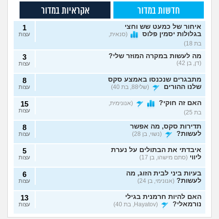
חדשות במדור
אקראיות במדור
איחור של כמעט שש וחצי
1
בגלולות יסמין פלוס
(סנאית,
עצות
בת 18)
מה לעשות במקרה המוזר שלי?
3
(דן, בן 42)
עצות
מתבגרים שנכנסו באמצע סקס
8
שלנו ההורים
(שלי88, בת 40)
עצות
האם זה חוקי?
(אנונימית,
15
עצות
בת 25)
תדירות סקס, מה אפשר
8
לעשות?
(נשוי, בן 28)
עצות
איבדתי את הבתולים על נערת
5
ליווי
(סתם מישהו, בן 17)
עצות
בעיות ביני לבית הזוג, מה
6
לעשות?
(אנונימי, בן 24)
עצות
האם להיות חרמנית בגילי
13
נורמאלי?
(Hayatov, בת 40)
עצות
נפרדנו ברע ויש אצלו
שכבתי עם מלא