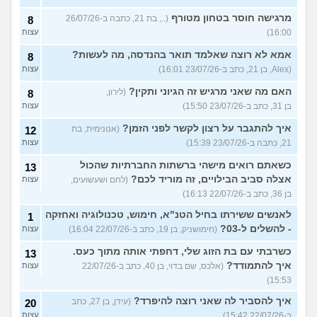
מרגישה חוסר בטחון מטורף
(.., בת 21, כתבה ב-26/07/26
8
16:00)
עצות
אמא לא רוצה שאלמד תואר בהנדסה, מה לעשות?
8
(Alex, בן 21, כתב ב-23/07/26 16:01)
עצות
האם מה שאני מרגיש זה הגיוני ותקין?
(לירון,
8
בן 31, כתב ב-23/07/26 15:50)
עצות
איך להתגבר על רצון לקשר לפני הזמן?
(אנונימית, בת
12
21, כתבה ב-23/07/26 15:39)
עצות
כשאתם רואים מישהי ברשתות החברתיות שהכול
13
אצלה סביב הבילויים, זה מוריד לכם?
(לחם ושעשועים,
עצות
בן 36, כתב ב-22/07/26 16:13)
לאנשים ששירתו בחיל הטנ"א, חימוש, טכנולוגיה ואחזקה
1
- להשלים ל-03?
(חימושניק, בן 19, כתב ב-22/07/26 16:04)
עצות
כשרבתי עם בת הזוג שלי, דחפתי אותה מתוך כעס.
13
איך להתמודד?
(אלכס, שם בדוי, בן 40, כתב ב-22/07/26
עצות
15:53)
איך להסביר לה שאני רוצה להיפרד?
(עידן, בן 27, כתב
20
ב-22/07/26 15:42)
עצות