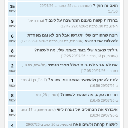
האם זה חוקי?
(אנונימית, בת 25, כתבה ב-29/07/26
15
17:56)
עצות
בחרדות קשות מעצם המחשבה על לעבוד
(בחורה של
9
חופש, בת 30, כתבה ב-29/07/26 17:47)
עצות
רוצה שההורים שלי יתגרשו אבל הם לא וגם מפחדת
6
להעלות את הנושא
(אנונימית, בת 23, כתבה ב-29/07/26 17:36)
עצות
גיליתי שאבא שלי בוגד באמא שלי, מה לעשות?
8
(אנונימי, בן 13, כתב ב-29/07/26 17:25)
עצות
אם לא אגיע לצו גיוס בגלל מצבי הנפשי
(מלשבית, בת 18,
2
כתבה ב-29/07/26 17:05)
עצות
לתת לה זמן ולהשאיר המצב כמו שהוא?
(Flo-T, בן 41, כתב
1
ב-29/07/26 16:56)
עצות
תדירות סקס, מה אפשר לעשות?
(נשוי, בן 28, כתב
8
ב-29/07/26 16:45)
עצות
איבדתי את הבתולים על נערת ליווי
(סתם מישהו, בן 17, כתב
5
ב-29/07/26 16:34)
עצות
לעשות קרחת ולשים פאה
(אנונימי, בן 20, כתב ב-29/07/26
4