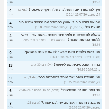
16:23)
עצות
איך להתמודד עם ההשלכות של התקף פסיכוטי?
(ג'וני, בן
4
24, כתב ב-29/07/26 16:14)
עצות
מבואס שלא היה לי אומץ להתחיל עם מישהי שהיא בול
4
הטעם שלי
(אנונימי, בן 25, כתב ב-29/07/26 16:05)
עצות
שאלה לסטודנטים ולמהנדסי תוכנה - האם עדיין כדאי
4
ללמוד הנדסת תוכנה?
(אסראא, בת 18, כתבה ב-29/07/26
עצות
15:56)
אני כרגע רלשית האם אפשר לצאת קצונה במשאן?
0
(טל11, בת 19, כתבה ב-26/07/26 16:47)
עצות
בחורה אובססיבית מה לעשות?
(אלירן, בן 30, כתב
13
ב-26/07/26 16:36)
עצות
אני חושדת שאח שלי עומד להסתפח לכת
(Sister, בת
9
29, כתבה ב-26/07/26 16:27)
עצות
עד כמה חזה זה משמעותי?
(נערה, בת 16, כתבה ב-26/07/26
6
16:18)
עצות
מתכננת חתונה ראשונה, יש לכם עצות?
(א, בת 28,
7
כתבה ב-26/07/26 16:09)
עצות