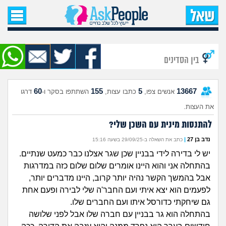
עמוד הבית
שאל שאלה
בין הסדינים
שאלות חדשות
60
155
5
13667
אנשים צפו,
כתבו עצות,
השתתפו בסקר ו-
דרגו
שאלות שעוררו עניין
את העצות.
עצות חדשות
להתנסות מינית עם השכן שלי?
נדב בן 27
|
כתב את השאלה ב-29/09/25 בשעה 15:16
מה קורה כאן?
יש לי בדירה לידי בבניין שכן שגר אצלנו כבר כמעט שנתיים.
בהתחלה אני והוא היינו אומרים שלום שלום כזה במדרגות
מתחם הטיפים
אבל בהמשך הקשר נהיה יותר קרוב, היינו מדברים יותר,
לפעמים הוא יצא איתי ועם החבר'ה שלי לבירה ופעם אחת
מדורים
גם שיחקתי כדורסל איתו ועם החברים שלו.
בהתחלה הוא גר בבניין עם חברה שלו אבל לפני שלושה