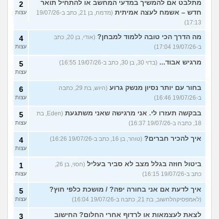
מתלבט אם להמשיך במדעי המחשב או להתחיל תואר
2
חדש – אשמח לעצה אמיתית
(מדמח, בן 21, כתב ב-19/07/26
עצות
17:13)
מה הדרך הכי טובה ללמוד למבחן?
(אודי, בן 20, כתב
4
ב-19/07/26 17:04)
עצות
מרגיש אבוד...
(בדוי 30, בן 30, כתב ב-19/07/26 16:55)
5
עצות
בחור עם יותר נסיון מנשק גרוע
(היוש, בת 29, כתבה
6
ב-19/07/26 16:46)
עצות
בבקשה תעזרו לי. אני מרגישה שאני משתגעת
(Eden, בת
5
18, כתבה ב-19/07/26 16:37)
עצות
איך להכיר חברים?
(טוהר, בן 16, כתב ב-19/07/26 16:26)
4
עצות
ביטול חוזה בגלל מצב לא סביר בעליל
(חסוי, בן 26,
1
כתב ב-19/07/26 16:15)
עצות
איך לדעת אם אני בחורה יפה? / מושכת כלפי חוץ?
5
(לאמפסיקהלחשוב, בת 21, כתבה ב-19/07/26 16:04)
עצות
לצאת לעצמאות או לרדוף אחרי החלום? החישוב
3