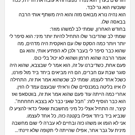
זוגיות
חיפוש שאלות
חודשים בערך הוא נפרד ממנה והיא עזבה את הדירה, ככה
שעכשיו הוא גר לבד.
|
היריון ולידה
הוא נהיה נורא מבואס מזה והוא היה משתף אותי הרבה
הרשמה
התחברות
בבאסה שלו.
בחודש האחרון, שמתי לב למשהו מוזר:
הורות ומשפחה
שמתי לב שהדיבור שלו התחיל להיות יותר מיני: הוא סיפר לי
יותר ויותר כמה הסקס שלו עם האקסית היה מדהים, מה
מתבגרים
שהוא כבר סיפר לי בעבר ולכן לא הפתיע אותי, והוא גם
אומר הרבה שהוא חרמן ושהוא לא יכול בלי כוס.
מהבקו"ם... ועד מתי?!
פעם אחת, כשדיברנו על זה, הוא אמר לי שבצבא, שהוא היה
סוגר שבת עם חברים, הם היו מביאים ביחד ביד מול פורנו,
לימודים וסטודנטים
כשכל אחד לעצמו. שמתי לב שכשהוא אמר את זה, התחילה
לו איזו בליטה במכנסיים שלו וראיתי שבעצם עמד לו הזין.
עבודה וקריירה
אחרי כמה הייתה עוד פעם שהוא אמר את זה, בווטסאפ ואז
הוא כבר הוסיף לזה: "חבל שאני כבר לא בצבא חחחחח".
חברים ואנשים
קיצר, זה התחיל אצלי כל מיני מחשבות שאולי כדאי להציע לו
שנביא ביד ביחד אפילו בקטנה כזה, כל אחד לעצמו.
בית, שכנים ושותפים
אני לא הומו או משהו כזה ובחיים לא עברה לי שום מחשבה
מינית על גבר אחר, אפילו שהייתה לי תקופה שלא זיינתי...