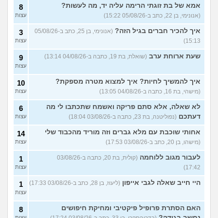
החשק המיני?
(יפה, בת 43)
עצות
אמא של בת זוגתי הרימה עליה יד, מה לעשות?
8
(אנונימי, בן 22, כתב ב-05/08/26 15:22)
עצות
עוד שאלות חדשות במדור
איך להכיר חברים בגיל הזה?
(אנונימי, בן 25, כתב ב-05/08/26
3
15:13)
עצות
שעת ארוחת ערב
(שואלת, בת 19, כתבה ב-04/08/26 13:14)
9
עצות
איך להמשיך לחיות? איך למצוא מטרה מספקת?
10
(מישהי, בת 16, כתבה ב-04/08/26 13:05)
עצות
לא שאלה, אלא סתם פריקה ואשמח שתכתבו לי מה
6
דעתכם
(נפוליטנה, בת 23, כתבה ב-03/08/26 18:04)
עצות
אחותי שוכבת עם מלא גברים וזה מוריד מהכבוד שלי
14
(מישהו, בן 20, כתב ב-03/08/26 17:53)
עצות
לעבור מגוב ללוחמה
(קולית, בת 20, כתבה ב-03/08/26
1
17:42)
עצות
היי חייב שאלה לגבי אייפון
(ליעוז, בן 28, כתב ב-03/08/26 17:33)
1
עצות
האם הסתרת פרופיל פיקטיבי ומחיקת חיפושים
8
נחשב בגידה?
(בדרןהסקרן, בן 33, כתב ב-03/08/26 17:24)
עצות