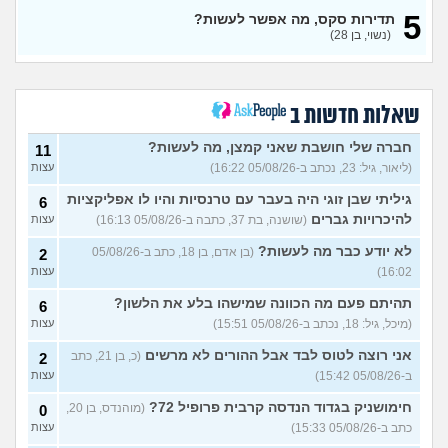
עצות
(Lora, בת 22)
5
תדירות סקס, מה אפשר לעשות?
מפנטז על חבר טוב שלי
(Pita, בן
4
(נשוי, בן 28)
28)
עצות
חרדי - נערות ליווי
(ישראל, בן
8
עצות
19)
שאלות חדשות ב
האם חוויתי תקיפה מינית?
14
עצות
חברה שלי חושבת שאני קמצן, מה לעשות?
(רוויטל, בת 24)
11
(ליאור, גיל: 23, נכתב ב-05/08/26 16:22)
עצות
בנות,אתן הייתן "מסדרות" את
5
אח שלכם במצב כזה?
עצות
גיליתי שבן זוגי היה בעבר עם טרנסיות והיו לו אפליקציות
6
(לוחם שקרוב ל'חרור, בן 21)
להיכרויות גברים
(שושנה, בת 37, כתבה ב-05/08/26 16:13)
עצות
מסאג׳יסט מעורער
4
לא יודע כבר מה לעשות?
(בן אדם, בן 18, כתב ב-05/08/26
2
עצות
(מסאג׳יסט מעורער, בן 26)
16:02)
עצות
אנחנו מקיימים יחסים עם
5
בגדים וזה לא מפריע לבעלי,
עצות
תהיתם פעם מה הכוונה שמישהו בלע את הלשון?
6
מה לעשות?
(דיאנה, בת 42)
(מיכל, גיל: 18, נכתב ב-05/08/26 15:51)
עצות
מחזור לאחר כמה שעות, זה
9
אני רוצה לטוס לבד אבל ההורים לא מרשים
בטוח?
(כ, בן 21, כתב
(שלומי, בן 21)
2
עצות
ב-05/08/26 15:42)
עצות
נשוי מפנטז על ליידיבויס
3
(מאטיטיהו, בן 37)
עצות
חימושניק בגדוד הנדסה קרבית פרופיל 72?
(מוהנדס, בן 20,
0
כתב ב-05/08/26 15:33)
עצות
למישהו יש עצה איך לדכא את
7