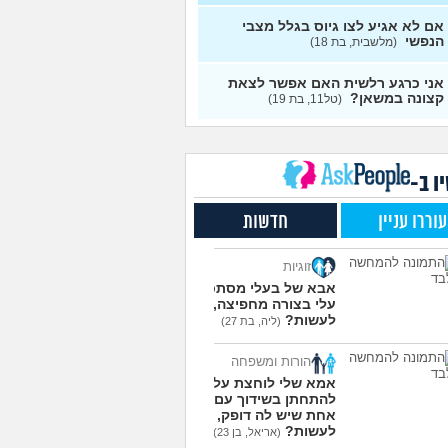
אופציות קשות לפני
אם לא אגיע לצו גיוס בגלל מצבי
2
רות בצה"ל
הנפשי
(ניצן, בן 18)
(מלשבית, בת 18)
עצות
שקתי עם מישהו מהבסיס
6
אני כרגע רלשית האם אפשר לצאת
ואני לא יודעת מה אני
עצות
קצונה במשאן?
(טל11, בת 19)
שה לגבי זה
(תמר, בת 20)
רי לקבל מנ״תית בסירוב
0
קום?
(ליה, בת 20)
עצות
ל אופק מודיעין - האם
ו ב-
2
י?
(ליהי, בת 18)
עצות
עוררו עניין
חדשות
לסמן בשאלון העדפות אם
1
לא רוצה קרבי?
(אנונימי, בן
עצות
זוגיות
עוד שאלות חדשות במדור
אבא של בעלי מסתכל
עלי בצורה מחפיצה, מה
לעשות?
(ליה, בת 27)
הורות ומשפחה
אמא שלי לוחצת עליי
להתחתן בשידוך עם כל
אחת שיש לה דופק, מה
לעשות?
(אריאל, בן 23)