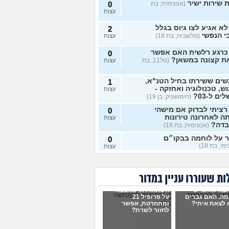
 שירות ישיר
(אנונימית, בת
0
עצות
א אגיע לצו גיוס בגלל
2
י הנפשי
(מלשבית, בת 18)
עצות
 כרגע רלשית האם אפשר
0
ת קצונה במשאן?
(טל11, בת
עצות
ים ששירתו בחיל הטנ"א,
1
ש, טכנולוגיה ואחזקה -
עצות
ם ל-03?
(חימושניק, בן 19)
 רציתי לבדוק אם מישהי
0
 לאחרונה טירונות
עצות
בדה?
(אנונימית, בת 18)
ר על לוחמה בבקו״ם
0
מי, בת 18)
עצות
ר על לוחמה בבקו״ם מה
1
ים אחרי?
(אנונימי, בת 18)
עצות
ת שעוררו עניין במדור
ת מהצבא על נפשי
(יוני, בן
5
וצה להתגייס
השתחררתי מהצבא
עצות
מה. האם גברים
על פרופיל 21
 לצאת איתי?
ומתחרטת, אפשר
לחזור לשרת?
י אשכול התעופה
(ככככ, בן
0
עצות