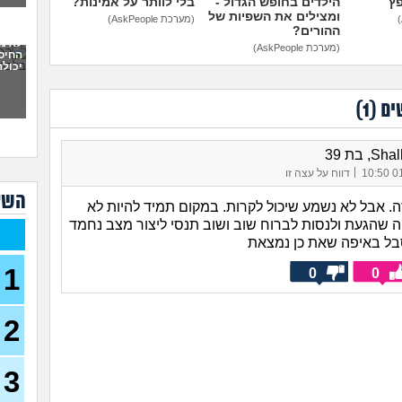
פץ
הילדים בחופש הגדול -
בלי לוותר על אמינות?
מה 
ומצילים את השפיות של
(מערכת AskPeople)
בחיל
ההורים?
לא מ
(מערכת AskPeople)
החיסו
צה"ל
יכולה
בזמן
(משוחר
מה ע
ים (
1
)
(אנוני,
אנש
, בת 39
יודע
|
01/
דווח על עצה זו
שירו
השא
(שיר, 
ה. אבל לא נשמע שיכול לקרות. במקום תמיד להיות לא
 שהגעת ולנסות לברוח שוב ושוב תנסי ליצור מצב נחמד
כדאי
בל באיפה שאת כן נמצאת
בן 21)
1
0
0
גלי 
מה 
2
איזה
לפני
17)
מנה
3
לוחם
בן 19)