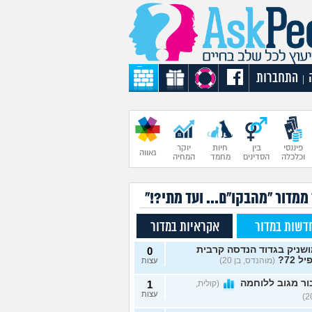
התחברות
|
פיננסי
בין
חיות
יוקר
גאווה
וכלכלה
הסדינים
מחמד
המחיה
ממדור "מהבקו"ם... ועד מתי?!"
דשות במדור
אקראיות במדור
שניק בגדוד הנדסה קרבית
0
ל 72?
(מוהנדס, בן 20)
עצות
ר מגוב ללוחמה
(קולית,
1
עצות