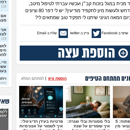
רכזת
 מכית במגל בזכות קב״ן ועכשיו עברתי לטיפול מיטב,
18)
אפשרי לקבל דחש ולעשות מיון לתקפיד מודיעין? יש לי דפר 80 וציונים
אם ל
ום המאה הגיוני שיתנו לי תפקיד טוב שמתאים לי?
מצב
אני
שתף ב-Facebook
צייץ ב-twitter
שלח ב-Email
לצא
19)
לאנש
חימו
להשלי
היי.
עשתה
בעו
נים ממתחם הטיפים
הוספת טיפ
|
למתחם המלא
ויתו
(אנוני
ויתו
עוש
שאלו
לצא
אני ר
19)
ללוח
ימנעו
מיונ
מדברים על זה פתוח: 5
בלי מסגרות ובלי שגרה:
פרטיות בעידן הדיגיטלי:
18)
ועי מין
איך שומרים על שנת
איך לשמור על אנונימיות