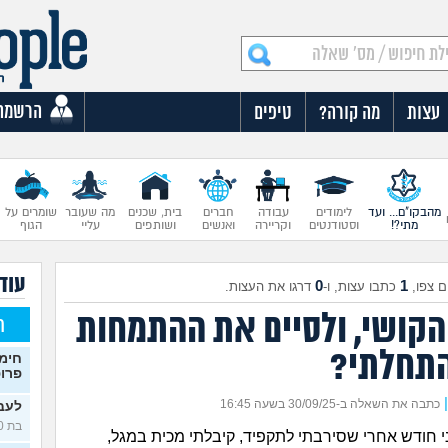
הרשמה
עצות
מה קורה?
טיפים
מהבקו"ם... ועד
לימודים
עבודה
חברים
בית, שכנים
מה שעובר
שומרים על
מתי?!
וסטודנטים
וקריירה
ואנשים
ושותפים
עליי
הגוף
עוד 
0
1
 צפו,
כתבו עצות, ו-
דרגו את העצות.
הקושי, ולסיים את ההתמחות
ח
תחלתי?
חימו
פרופי
|
כתבה את השאלה ב-30/09/25 בשעה 16:45
לעבו
בת 20)
י חודש אחרי שסירבתי לתקפיד, קיבלתי מכית במגל,