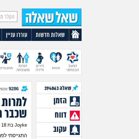
שאלות חדשות
עוררו עניין
המצב
היריון
הורות
זוגיות
מתבגרים
הבטחוני
ולידה
ומשפחה
שאלה
394063
9286
אנשים
למרות 
הזמן
שכבר ה
דווח
Joyke בת 18
עקוב
התגייסתי לפנ