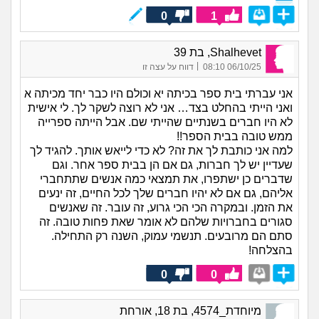
0
1
Shalhevet, בת 39
|
06/10/25 08:10
דווח על עצה זו
אני עברתי בית ספר בכיתה יא וכולם היו כבר יחד מכיתה א
ואני הייתי בהחלט בצד… אני לא רוצה לשקר לך. לי אישית
לא היו חברים בשנתיים שהייתי שם. אבל הייתה ספרייה
ממש טובה בבית הספר!!
למה אני כותבת לך את זה? לא כדי לייאש אותך. להגיד לך
שעדיין יש לך חברות, גם אם הן בבית ספר אחר. וגם
שדברים כן ישתפרו, את תמצאי כמה אנשים שתתחברי
אליהם, גם אם לא יהיו חברים שלך לכל החיים, זה ינעים
את הזמן. ובמקרה הכי הכי גרוע, זה עובר. זה שאנשים
סגורים בחברויות שלהם לא אומר שאת פחות טובה. זה
סתם הם מרובעים. תנשמי עמוק, השנה רק התחילה.
בהצלחה!
0
0
מיוחדת_4574, בת 18, אורחת