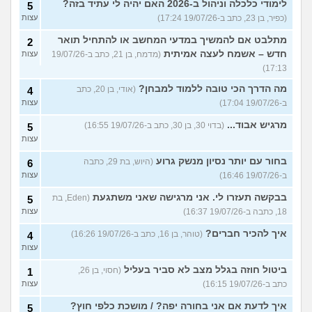
לימודי כלכלה וניהול ב-2026 האם יהיה לי עתיד בזה?
5
(כפיר, בן 23, כתב ב-19/07/26 17:24)
עצות
מתלבט אם להמשיך במדעי המחשב או להתחיל תואר
2
חדש – אשמח לעצה אמיתית
(מדמח, בן 21, כתב ב-19/07/26
עצות
17:13)
מה הדרך הכי טובה ללמוד למבחן?
(אודי, בן 20, כתב
4
ב-19/07/26 17:04)
עצות
מרגיש אבוד...
(בדוי 30, בן 30, כתב ב-19/07/26 16:55)
5
עצות
בחור עם יותר נסיון מנשק גרוע
(היוש, בת 29, כתבה
6
ב-19/07/26 16:46)
עצות
בבקשה תעזרו לי. אני מרגישה שאני משתגעת
(Eden, בת
5
18, כתבה ב-19/07/26 16:37)
עצות
איך להכיר חברים?
(טוהר, בן 16, כתב ב-19/07/26 16:26)
4
עצות
ביטול חוזה בגלל מצב לא סביר בעליל
(חסוי, בן 26,
1
כתב ב-19/07/26 16:15)
עצות
איך לדעת אם אני בחורה יפה? / מושכת כלפי חוץ?
5