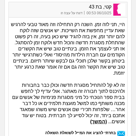
קטי, בת 43
|
06/10/25 00:53
דווח על עצה זו
היי, תני לזה זמן. השנה רק התחילה וזה מאוד טבעי להרגיש
שאת עדיין מחפשת את השייכות. יש אנשים שזה לוקח
להם יותר זמן, אין בזה להגיד שיש כאן בעיה, זה רק פשוט
שהתחלת מסגרת חדשה והכול חדש ולוקח זמן להסתגל.
אז תני לעצמך את הזמן. בינתיים טוב שיש את הקשרים
הקודמים עם חברת הילדות מהיסודי ואולי כשתרגישי יותר
ביטחון בקשר שלכן תוכלי גם לבקש שיותר תיזום. בינתיים
טוב שיש את הקשר הזה גם אם זה אומר שאת כרגע יותר
יוזמת.
זה לא קל להתחיל מסגרת חדשה וכולן כבר בחבורות
ולהיכנס לתוך חבורה זה מאתגר. אולי עדיף לך לחפש
בבית ספר הנוכחי כל מיני מסגרות פנימיות של אנשים עם
מכנה משותף כמו למשל מועצת תלמידים או כל דבר
אחר… שלפחות תכירי שם אנשים שיש משהו שמאגד
אתכם ביחד, זה יכול לסייע לך חברתית. בטוח יש עוד
אנשים...
(המשך)
בחרתי להציג את המייל לשואלת השאלה