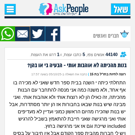
עמוד הבית
שאל שאלה
חברים ואנשים
שאלות חדשות
1
5
44140
אנשים צפו,
כתבו עצות, ו-
דרגו את העצות.
שאלות שעוררו עניין
בנות מהכיתה לא אוהבות אותי - הבעיה בי או בהן?
עצות חדשות
רוצה לחיות בחו"ל בת 15
|
כתבה את השאלה ב-05/10/25 בשעה 17:57
התחלתי כיתה י השנה בבית ספר חדש שאני לא מכירה בו
מה קורה כאן?
אף אחד, ולא משנה כמה אני מנסה להתחבר עם הבנות
מהכיתה, זה כאילו הן לא רוצות אותי ולא אוהבות אותי. ואני
מתחם הטיפים
מבינה שיש בנות שבאו בחבורות אז הן יותר מסתדרות, אבל
יש בנות שהכירו מהיום הראשון כמוני ועדיין לא מעדיפים
מדורים
אותי ואני מרגישה שאני חייבת להתאמץ בשביל להרגיש
included שייכת וגם אז אני מרגישה בחוץ.
ויש לי חברות מהבית ספר הקודם אבל אין חיבור על בסיס