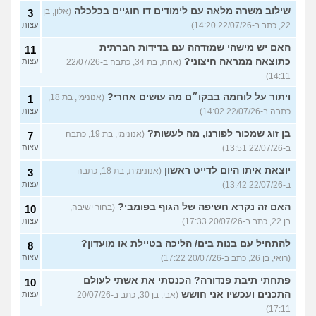
שילוב משרה מלאה עם לימודים דו חוגיים בכלכלה
(אלון, בן
3
22, כתב ב-22/07/26 14:20)
עצות
האם יש מישהי שמזדהה עם בדידות חברתית
11
כתוצאה ממראה חיצוני?
(אחת, בת 34, כתבה ב-22/07/26
עצות
14:11)
ויתור על לוחמה בבקו״ם מה עושים אחרי?
(אנונימי, בת 18,
1
כתבה ב-22/07/26 14:02)
עצות
בן זוג שמכור לפורנו, מה לעשות?
(אנונימי, בת 19, כתבה
7
ב-22/07/26 13:51)
עצות
יוצאת איתו היום לדייט ראשון
(אנונימית, בת 18, כתבה
3
ב-22/07/26 13:42)
עצות
האם זה נקרא חשיפה של הגוף בפומבי?
(בחור ישיבה,
10
בן 22, כתב ב-20/07/26 17:33)
עצות
להתחיל עם בנות בים/ הליכה בטיילת או מועדון?
8
(רואי, בן 26, כתב ב-20/07/26 17:22)
עצות
פתחתי תיבת פנדורה? הכנסתי את אשתי לעולם
10
התכנים ועכשיו אני חושש
(אבי, בן 30, כתב ב-20/07/26
עצות
17:11)