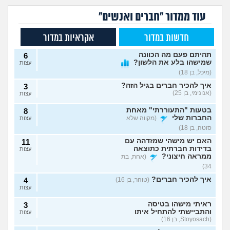
עוד ממדור "חברים ואנשים"
חדשות במדור
אקראיות במדור
תהיתם פעם מה הכוונה
6
שמישהו בלע את הלשון?
עצות
(מיכל, בן 18)
איך להכיר חברים בגיל הזה?
3
(אנונימי, בן 25)
עצות
בטעות "התעוררתי" מאחת
8
החברות שלי
(מקווה שלא
עצות
סוטה, בן 18)
האם יש מישהי שמזדהה עם
11
בדידות חברתית כתוצאה
עצות
ממראה חיצוני?
(אחת, בת
34)
איך להכיר חברים?
(טוהר, בן 16)
4
עצות
ראיתי מישהו בטיסה
3
והתביישתי להתחיל איתו
עצות
(Stoyosach, בן 16)