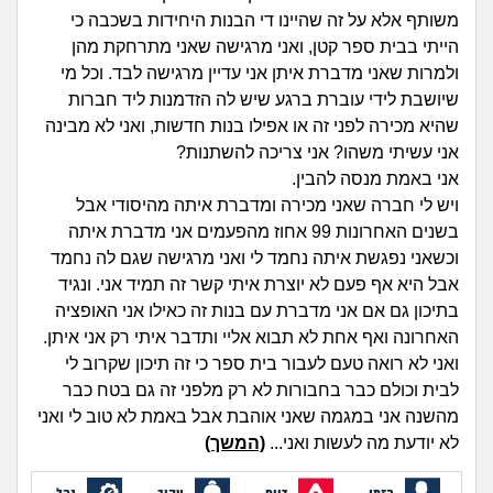
זוגיות
חיפוש שאלות
משותף אלא על זה שהיינו די הבנות היחידות בשכבה כי
|
הייתי בבית ספר קטן, ואני מרגישה שאני מתרחקת מהן
היריון ולידה
הרשמה
התחברות
ולמרות שאני מדברת איתן אני עדיין מרגישה לבד. וכל מי
שיושבת לידי עוברת ברגע שיש לה הזדמנות ליד חברות
הורות ומשפחה
שהיא מכירה לפני זה או אפילו בנות חדשות, ואני לא מבינה
אני עשיתי משהו? אני צריכה להשתנות?
מתבגרים
אני באמת מנסה להבין.
ויש לי חברה שאני מכירה ומדברת איתה מהיסודי אבל
מהבקו"ם... ועד מתי?!
בשנים האחרונות 99 אחוז מהפעמים אני מדברת איתה
וכשאני נפגשת איתה נחמד לי ואני מרגישה שגם לה נחמד
לימודים וסטודנטים
אבל היא אף פעם לא יוצרת איתי קשר זה תמיד אני. ונגיד
בתיכון גם אם אני מדברת עם בנות זה כאילו אני האופציה
עבודה וקריירה
האחרונה ואף אחת לא תבוא אליי ותדבר איתי רק אני איתן.
ואני לא רואה טעם לעבור בית ספר כי זה תיכון שקרוב לי
חברים ואנשים
לבית וכולם כבר בחבורות לא רק מלפני זה גם בטח כבר
מהשנה אני במגמה שאני אוהבת אבל באמת לא טוב לי ואני
לא יודעת מה לעשות ואני...
(המשך)
בית, שכנים ושותפים