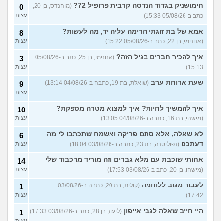
חימושניק בגדוד הנדסה קרבית פרופיל 72?
(מוהנדס, בן 20,
0
23)
כתב ב-05/08/26 15:33)
עצות
איך יש אנשים שישנים עם
5
בגדים?
(נעם, בן 14)
עצות
אמא של בת זוגתי הרימה עליה יד, מה לעשות?
8
(אנונימי, בן 22, כתב ב-05/08/26 15:22)
עצות
האם להרשות לאחרים לקבוע
9
לי מה ללבוש?
(סיון, בת
עצות
איך להכיר חברים בגיל הזה?
(אנונימי, בן 25, כתב ב-05/08/26
3
24)
15:13)
עצות
ספרים בעברית בקובץ PDF
4
בחינם?
(Rin, בת 19)
שעת ארוחת ערב
עצות
(שואלת, בת 19, כתבה ב-04/08/26 13:14)
9
עצות
עוד שאלות חדשות במדור
איך להמשיך לחיות? איך למצוא מטרה מספקת?
10
(מישהי, בת 16, כתבה ב-04/08/26 13:05)
עצות
לא שאלה, אלא סתם פריקה ואשמח שתכתבו לי מה
6
דעתכם
(נפוליטנה, בת 23, כתבה ב-03/08/26 18:04)
עצות
אחותי שוכבת עם מלא גברים וזה מוריד מהכבוד שלי
14
(מישהו, בן 20, כתב ב-03/08/26 17:53)
עצות
לעבור מגוב ללוחמה
(קולית, בת 20, כתבה ב-03/08/26
1
17:42)
עצות
היי חייב שאלה לגבי אייפון
(ליעוז, בן 28, כתב ב-03/08/26 17:33)
1
עצות