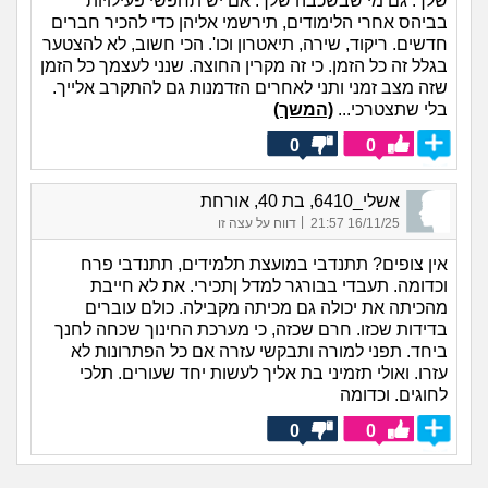
שלך. גם מי שבשכבה שלך. אם יש תחפשי פעילויות
בביהס אחרי הלימודים, תירשמי אליהן כדי להכיר חברים
חדשים. ריקוד, שירה, תיאטרון וכו'. הכי חשוב, לא להצטער
בגלל זה כל הזמן. כי זה מקרין החוצה. שנני לעצמך כל הזמן
שזה מצב זמני ותני לאחרים הזדמנות גם להתקרב אלייך.
בלי שתצטרכי...
(המשך)
0
0
אשלי_6410, בת 40, אורחת
|
16/11/25 21:57
דווח על עצה זו
אין צופים? תתנדבי במועצת תלמידים, תתנדבי פרח
וכדומה. תעבדי בבורגר למדל ןתכירי. את לא חייבת
מהכיתה את יכולה גם מכיתה מקבילה. כולם עוברים
בדידות שכזו. חרם שכזה, כי מערכת החינוך שכחה לחנך
ביחד. תפני למורה ותבקשי עזרה אם כל הפתרונות לא
עזרו. ואולי תזמיני בת אליך לעשות יחד שעורים. תלכי
לחוגים. וכדומה
0
0