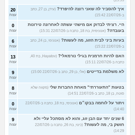
15:53)
איך להסביר לה שאני רוצה להיפרד?
(עידן, בן 27, כתב
20
ב-22/07/26 15:42)
עצות
היי. רציתי לבדוק אם מישהי עשתה לאחרונה טירונות
0
בעובדה?
(אנונימית, בת 18, כתבה ב-22/07/26 15:31)
עצות
בעיות ביני לבית הזוג, מה לעשות?
(אנונימי, בן 24, כתב
6
ב-22/07/26 15:22)
עצות
האם להיות חרמנית בגילי נורמאלי?
(Hayatov, בת 40,
13
כתבה ב-22/07/26 15:11)
עצות
לא משלמת בדייטים
(אלי, בן 29, כתב ב-22/07/26 15:00)
9
עצות
בטעות "התעוררתי" מאחת החברות שלי
(מקווה שלא
8
סוטה, בן 18, כתב ב-22/07/26 14:51)
עצות
ויתור על לוחמה בבקו״ם
(אנונימי, בת 18, כתבה ב-22/07/26
0
14:40)
עצות
6 שנים יחד עם הבן זוג, והוא לא מסתכל עליי ולא
9
חושק בי, מה לעשות?
(כינוי, בת 26, כתבה ב-22/07/26
עצות
14:29)