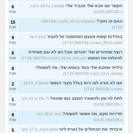
הקשר עם אבא שלי מכביד עליי
(Lamali, בת 26, כתבה
6
ב-29/07/26 18:05)
עצות
האם זה חוקי?
(אנונימית, בת 25, כתבה ב-29/07/26
15
17:56)
עצות
בחרדות קשות מעצם המחשבה על לעבוד
(בחורה של
9
חופש, בת 30, כתבה ב-29/07/26 17:47)
עצות
רוצה שההורים שלי יתגרשו אבל הם לא וגם מפחדת
6
להעלות את הנושא
(אנונימית, בת 23, כתבה ב-29/07/26 17:36)
עצות
גיליתי שאבא שלי בוגד באמא שלי, מה לעשות?
8
(אנונימי, בן 13, כתב ב-29/07/26 17:25)
עצות
אם לא אגיע לצו גיוס בגלל מצבי הנפשי
(מלשבית, בת 18,
2
כתבה ב-29/07/26 17:05)
עצות
לתת לה זמן ולהשאיר המצב כמו שהוא?
(Flo-T, בן 41, כתב
1
ב-29/07/26 16:56)
עצות
תדירות סקס, מה אפשר לעשות?
(נשוי, בן 28, כתב
8
ב-29/07/26 16:45)
עצות
איבדתי את הבתולים על נערת ליווי
(סתם מישהו, בן 17, כתב
5