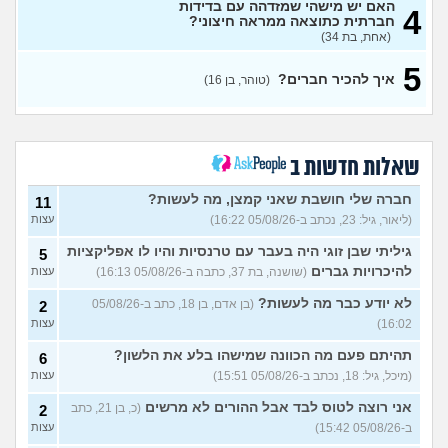
האם יש מישהי שמזדהה עם בדידות
4
איפה אני ואיפה הם?
7
חברתית כתוצאה ממראה חיצוני?
עצות
(אריאל, בן 26)
(אחת, בת 34)
למצוא קשרים חברתיים
2
5
בתרבות של עדות ומגזרים
איך להכיר חברים?
עצות
(טוהר, בן 16)
(איש עם ניסיון, בן 31)
האם אתם גם ככה מרגישים
5
מאנשים אחרים?
(בדוי,
עצות
בן 27)
שאלות חדשות ב
שאלה לבנות שעברו פרום
1
בחייהן
(ליהיא, בת 18)
חברה שלי חושבת שאני קמצן, מה לעשות?
עצות
11
(ליאור, גיל: 23, נכתב ב-05/08/26 16:22)
עצות
עדיף להיות פשוט לבד או
3
לנסות להפגש עם חברות?
עצות
גיליתי שבן זוגי היה בעבר עם טרנסיות והיו לו אפליקציות
5
(אנונימית, בת 17)
להיכרויות גברים
(שושנה, בת 37, כתבה ב-05/08/26 16:13)
עצות
מפחדת שהקשר שלי ושל
5
חברות שלי ישתנה כשידעו
עצות
לא יודע כבר מה לעשות?
(בן אדם, בן 18, כתב ב-05/08/26
2
שאני נמשכת גם לנשים
16:02)
עצות
(אנונימית, בת 19)
בת עוד מעט 23, אני מרגישה
תהיתם פעם מה הכוונה שמישהו בלע את הלשון?
7
6
שנכשלתי לפעמים
(אנונמית,
עצות
(מיכל, גיל: 18, נכתב ב-05/08/26 15:51)
עצות
בת 22)
אני רוצה לטוס לבד אבל ההורים לא מרשים
(כ, בן 21, כתב
2
למה בנות בממוצע הרבה יותר
12
ב-05/08/26 15:42)
עצות
נחמדות לבנות אחרות מאשר
עצות
לבנים?
(Itay Daniel Asael, בן