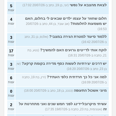
לצאת מהצבא על נפשי
(יוני, בן 19, כתב ב-20/07/26 17:02)
5
עצות
חלום שחוזר על עצמו ילדים שבאים לי בחלום, האם
4
יש משמעות לחלומות?
(אב עובד, בן 44, כתב ב-20/07/26
עצות
16:53)
ללמוד סיעוד למטרת הגירה במצבי?
(אלכס, בן 31, כתב
3
ב-20/07/26 16:42)
עצות
לוקח אותי לדייטים גרועים האם להמשיך?
(נטע, בת
17
21, כתבה ב-20/07/26 16:31)
עצות
יש דרכים יצירתיות לעשות כסף מדירה בקומת קרקע?
(שי,
3
בן 23, כתב ב-20/07/26 16:20)
עצות
למה אני כל כך חרדתית כלפי העתיד?
(ירין, בת 19, כתבה
6
ב-20/07/26 16:09)
עצות
מיוני אשכול התעופה
(ככככ, בן 18, כתב ב-20/07/26 16:00)
0
עצות
עשיתי מיקרובליידינג לפני חמש שנים ואני מתחרטת על
2
זה
(אנונימית, בת 23, כתבה ב-19/07/26 17:35)
עצות