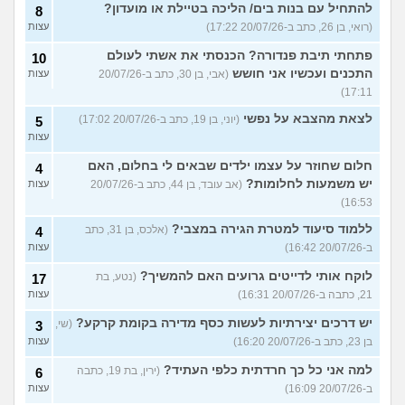
להתחיל עם בנות בים/ הליכה בטיילת או מועדון?
8
(רואי, בן 26, כתב ב-20/07/26 17:22)
עצות
פתחתי תיבת פנדורה? הכנסתי את אשתי לעולם
10
התכנים ועכשיו אני חושש
(אבי, בן 30, כתב ב-20/07/26
עצות
17:11)
לצאת מהצבא על נפשי
(יוני, בן 19, כתב ב-20/07/26 17:02)
5
עצות
חלום שחוזר על עצמו ילדים שבאים לי בחלום, האם
4
יש משמעות לחלומות?
(אב עובד, בן 44, כתב ב-20/07/26
עצות
16:53)
ללמוד סיעוד למטרת הגירה במצבי?
(אלכס, בן 31, כתב
4
ב-20/07/26 16:42)
עצות
לוקח אותי לדייטים גרועים האם להמשיך?
(נטע, בת
17
21, כתבה ב-20/07/26 16:31)
עצות
יש דרכים יצירתיות לעשות כסף מדירה בקומת קרקע?
(שי,
3
בן 23, כתב ב-20/07/26 16:20)
עצות
למה אני כל כך חרדתית כלפי העתיד?
(ירין, בת 19, כתבה
6
ב-20/07/26 16:09)
עצות