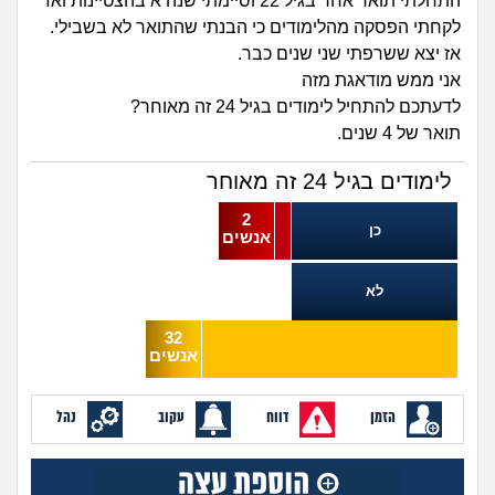
זוגיות
חיפוש שאלות
התחלתי תואר אחר בגיל 22 וסיימתי שנה א בהצטיינות ואז
לקחתי הפסקה מהלימודים כי הבנתי שהתואר לא בשבילי.
|
אז יצא ששרפתי שני שנים כבר.
היריון ולידה
הרשמה
התחברות
אני ממש מודאגת מזה
לדעתכם להתחיל לימודים בגיל 24 זה מאוחר?
הורות ומשפחה
תואר של 4 שנים.
מתבגרים
לימודים בגיל 24 זה מאוחר
2
מהבקו"ם... ועד מתי?!
כן
אנשים
לימודים וסטודנטים
לא
עבודה וקריירה
32
אנשים
חברים ואנשים
הזמן
דווח
עקוב
נהל
בית, שכנים ושותפים