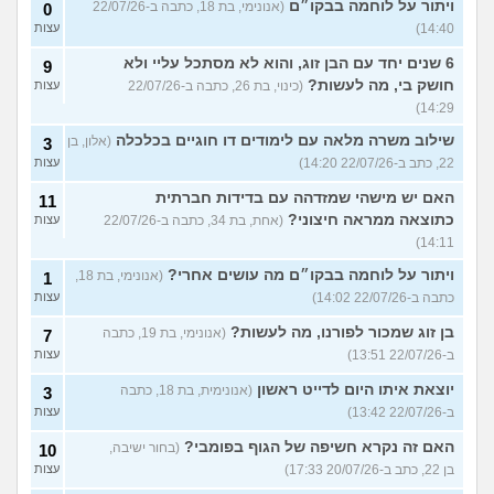
ויתור על לוחמה בבקו״ם
(אנונימי, בת 18, כתבה ב-22/07/26
0
14:40)
עצות
6 שנים יחד עם הבן זוג, והוא לא מסתכל עליי ולא
9
חושק בי, מה לעשות?
(כינוי, בת 26, כתבה ב-22/07/26
עצות
14:29)
שילוב משרה מלאה עם לימודים דו חוגיים בכלכלה
(אלון, בן
3
22, כתב ב-22/07/26 14:20)
עצות
האם יש מישהי שמזדהה עם בדידות חברתית
11
כתוצאה ממראה חיצוני?
(אחת, בת 34, כתבה ב-22/07/26
עצות
14:11)
ויתור על לוחמה בבקו״ם מה עושים אחרי?
(אנונימי, בת 18,
1
כתבה ב-22/07/26 14:02)
עצות
בן זוג שמכור לפורנו, מה לעשות?
(אנונימי, בת 19, כתבה
7
ב-22/07/26 13:51)
עצות
יוצאת איתו היום לדייט ראשון
(אנונימית, בת 18, כתבה
3
ב-22/07/26 13:42)
עצות
האם זה נקרא חשיפה של הגוף בפומבי?
(בחור ישיבה,
10
בן 22, כתב ב-20/07/26 17:33)
עצות