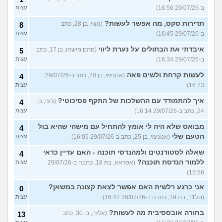
ב-29/07/26 16:56)
עצות
תדירות סקס, מה אפשר לעשות?
(נשוי, בן 28, כתב
8
ב-29/07/26 16:45)
עצות
איבדתי את הבתולים על נערת ליווי
(סתם מישהו, בן 17, כתב
5
ב-29/07/26 16:34)
עצות
לעשות קרחת ולשים פאה
(אנונימי, בן 20, כתב ב-29/07/26
4
16:23)
עצות
איך להתמודד עם ההשלכות של התקף פסיכוטי?
(ג'וני, בן
4
24, כתב ב-29/07/26 16:14)
עצות
מבואס שלא היה לי אומץ להתחיל עם מישהי שהיא בול
4
הטעם שלי
(אנונימי, בן 25, כתב ב-29/07/26 16:05)
עצות
שאלה לסטודנטים ולמהנדסי תוכנה - האם עדיין כדאי
4
ללמוד הנדסת תוכנה?
(אסראא, בת 18, כתבה ב-29/07/26
עצות
15:56)
אני כרגע רלשית האם אפשר לצאת קצונה במשאן?
0
(טל11, בת 19, כתבה ב-26/07/26 16:47)
עצות
בחורה אובססיבית מה לעשות?
(אלירן, בן 30, כתב
13