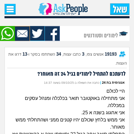
עמוד הבית
שאל שאלה
לימודים וסטודנטים
שאלות חדשות
13
34
3
19193
אנשים צפו,
כתבו עצות,
השתתפו בסקר ו-
דרגו את
שאלות שעוררו עניין
העצות.
עצות חדשות
לדעתכם להתחיל לימודים בגיל 24 זה מאוחר?
אנונימית בת 24
|
כתבה את השאלה ב-09/10/25 בשעה 14:37
מה קורה כאן?
היי לכולם
אני מתחילה באוקטובר תואר בכלכלה ומנהל עסקים
מתחם הטיפים
במכללה.
אני אחגוג בשנה א 25.
מדורים
אני ממש בלחץ שכולם יהיו קטנים ממני ושהתחלתי ממש
מאוחר.