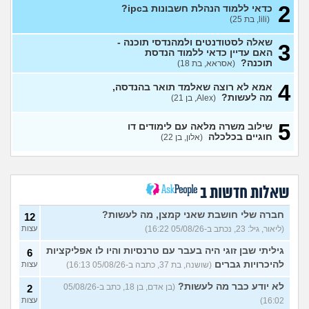
לרפואה
(מירי, בת 23)
עצות
2
כדאי ללמוד הנהלת חשבונות בipc?
(lili, בת 25)
יש לי 11 שנות לימוד איך אני
3
משלים ל12?
(אסי, בן 35)
עצות
שאלה לסטודנטים ולמהנדסי תוכנה -
3
האם עדיין כדאי ללמוד הנדסת
אני מרגישה שאני לא מתקדמת
7
תוכנה?
(אסראא, בת 18)
לשום מקום
(ללללל, בת 24)
עצות
4
אמא לא רוצה שאלמד תואר בהנדסה,
לימודים בתחום מזרחנות/
2
מה לעשות?
(Alex, בן 21)
קרימינולוגיה עם אבחנות
עצות
פסיכיאטריות
(בר, בת 27)
5
שילוב משרה מלאה עם לימודים דו
ללמוד פסיכולוגיה?
(מישהו, בן
2
חוגיים בכלכלה
(אלון, בן 22)
87)
עצות
אם הייתה לכם מכונת זמן.
12
הייתם בוחרים לנשור מבית
עצות
ספר כדי להתחיל מוקדם יותר?
שאלות חדשות ב
(ירין, בת 19)
חברה שלי חושבת שאני קמצן, מה לעשות?
סיימתי תואר והבנתי שאני לא
12
9
רוצה לעבוד בתחום, מה
עצות
(ליאור, גיל: 23, נכתב ב-05/08/26 16:22)
עצות
עכשיו?
(טל, בת 29)
גיליתי שבן זוגי היה בעבר עם טרנסיות והיו לו אפליקציות
6
מס שאלות לסטודנטים ובוגרים
1
להיכרויות גברים
(שושנה, בת 37, כתבה ב-05/08/26 16:13)
עצות
של המכללה האקדמית וינגייט
עצות
(מתלבט לגבי תואר, בן 28)
לא יודע כבר מה לעשות?
(בן אדם, בן 18, כתב ב-05/08/26
2
לימודים מסלול בוקר או ערב?
3
16:02)
עצות
(אנונימית, בת 27)
עצות