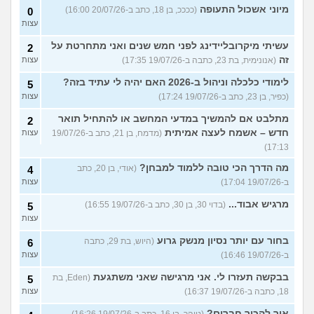
מיוני אשכול התעופה
(ככככ, בן 18, כתב ב-20/07/26 16:00)
0
עצות
עשיתי מיקרובליידינג לפני חמש שנים ואני מתחרטת על
2
זה
(אנונימית, בת 23, כתבה ב-19/07/26 17:35)
עצות
לימודי כלכלה וניהול ב-2026 האם יהיה לי עתיד בזה?
5
(כפיר, בן 23, כתב ב-19/07/26 17:24)
עצות
מתלבט אם להמשיך במדעי המחשב או להתחיל תואר
2
חדש – אשמח לעצה אמיתית
(מדמח, בן 21, כתב ב-19/07/26
עצות
17:13)
מה הדרך הכי טובה ללמוד למבחן?
(אודי, בן 20, כתב
4
ב-19/07/26 17:04)
עצות
מרגיש אבוד...
(בדוי 30, בן 30, כתב ב-19/07/26 16:55)
5
עצות
בחור עם יותר נסיון מנשק גרוע
(היוש, בת 29, כתבה
6
ב-19/07/26 16:46)
עצות
בבקשה תעזרו לי. אני מרגישה שאני משתגעת
(Eden, בת
5
18, כתבה ב-19/07/26 16:37)
עצות
איך להכיר חברים?
(טוהר, בן 16, כתב ב-19/07/26 16:26)