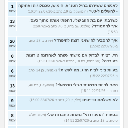
לאנשים ששירתו בחיל הטנ"א, חימוש, טכנולוגיה ואחזקה
1
- להשלים ל-03?
(חימושניק, בן 19, כתב ב-22/07/26 16:04)
עצות
כשרבתי עם בת הזוג שלי, דחפתי אותה מתוך כעס.
13
איך להתמודד?
(אלכס, שם בדוי, בן 40, כתב ב-22/07/26
עצות
15:53)
איך להסביר לה שאני רוצה להיפרד?
(עידן, בן 27, כתב
20
ב-22/07/26 15:42)
עצות
היי. רציתי לבדוק אם מישהי עשתה לאחרונה טירונות
0
בעובדה?
(אנונימית, בת 18, כתבה ב-22/07/26 15:31)
עצות
בעיות ביני לבית הזוג, מה לעשות?
(אנונימי, בן 24, כתב
6
ב-22/07/26 15:22)
עצות
האם להיות חרמנית בגילי נורמאלי?
(Hayatov, בת 40,
13
כתבה ב-22/07/26 15:11)
עצות
לא משלמת בדייטים
(אלי, בן 29, כתב ב-22/07/26 15:00)
9
עצות
בטעות "התעוררתי" מאחת החברות שלי
(מקווה שלא
8
סוטה, בן 18, כתב ב-22/07/26 14:51)
עצות