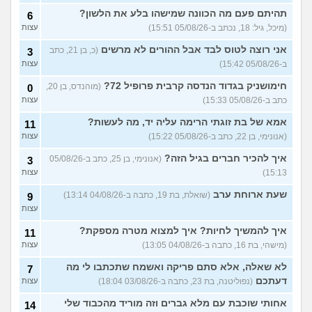
תהיתם פעם מה הכוונה שמישהו בלע את הלשון?
6
אילו יחידות טכנולוגיות יש?
2
(מיכל, גיל: 18, נכתב ב-05/08/26 15:51)
עצות
(אנונימי, בן 17)
עצות
אני רוצה לטוס לבד אבל ההורים לא מרשים
(כ, בן 21, כתב
3
החיים בתור סטודנט לרפואה
9
(אנונימי, בן 20)
ב-05/08/26 15:42)
עצות
עצות
הנדסת בניין באריאל או סמי
חימושניק בגדוד הנדסה קרבית פרופיל 72?
(מוהנדס, בן 20,
3
0
שמעון?
(יותם, בן 23)
עצות
כתב ב-05/08/26 15:33)
עצות
אני מרגישה ממש תקועה, איך
3
אמא של בת זוגתי הרימה עליה יד, מה לעשות?
11
להתמודד?
(מאיה, בת 23)
עצות
(אנונימי, בן 22, כתב ב-05/08/26 15:22)
עצות
עוד שאלות חדשות במדור
איך להכיר חברים בגיל הזה?
(אנונימי, בן 25, כתב ב-05/08/26
3
15:13)
עצות
שעת ארוחת ערב
(שואלת, בת 19, כתבה ב-04/08/26 13:14)
9
עצות
איך להמשיך לחיות? איך למצוא מטרה מספקת?
11
(מישהי, בת 16, כתבה ב-04/08/26 13:05)
עצות
לא שאלה, אלא סתם פריקה ואשמח שתכתבו לי מה
7
דעתכם
(נפוליטנה, בת 23, כתבה ב-03/08/26 18:04)
עצות
אחותי שוכבת עם מלא גברים וזה מוריד מהכבוד שלי
14