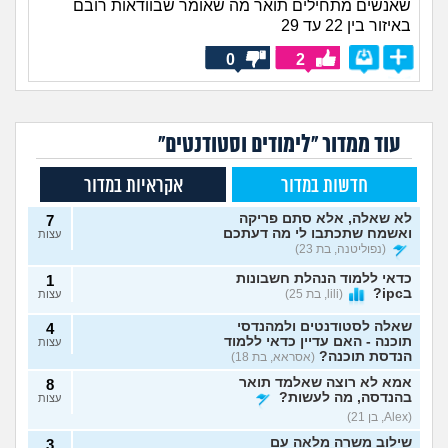
שאנשים מתחילים תואר מה שאומר שבוודאות רובם
באיזור בין 22 עד 29
0
2
עוד ממדור "לימודים וסטודנטים"
חדשות במדור
אקראיות במדור
לא שאלה, אלא סתם פריקה
7
ואשמח שתכתבו לי מה דעתכם
עצות
(נפוליטנה, בת 23)
כדאי ללמוד הנהלת חשבונות
1
בipc?
(lili, בת 25)
עצות
שאלה לסטודנטים ולמהנדסי
4
תוכנה - האם עדיין כדאי ללמוד
עצות
הנדסת תוכנה?
(אסראא, בת 18)
אמא לא רוצה שאלמד תואר
8
בהנדסה, מה לעשות?
עצות
(Alex, בן 21)
שילוב משרה מלאה עם
3