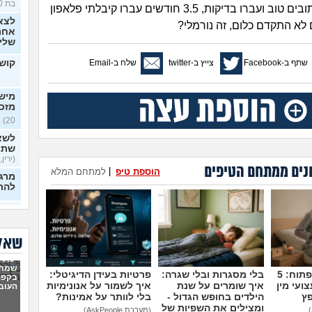
בת 30)
קורות חיים כתובים טוב ועברו בדיקות, 3.5 חודשים עברו קיבלתי פלאפון
לצא
א התקדם כלום, זה נורמלי?
אחרי
שלי
שתף ב-Facebook
צייץ ב-twitter
שלח ב-Email
קושי
מישה
מזכ
20)
לשא
שתי
(ירין, 
נים ממתחם הטיפים
הוספת טיפ
|
למתחם המלא
מרגי
להת
איך
כפות
בלי 
שאלו
20)
יכולי
ניסי
שמתי
לעב
מדברים על זה פתוח: 5
בלי מסגרות ובלי שגרה:
פרטיות בעידן הדיגיטלי:
בקפה
מרגי
ועי מין
איך שומרים על שנת
איך לשמור על אנונימיות
העוב
22)
פץ
הילדים בחופש הגדול -
בלי לוותר על אמינות?
ומצילים את השפיות של
(מערכת AskPeople)
הכש