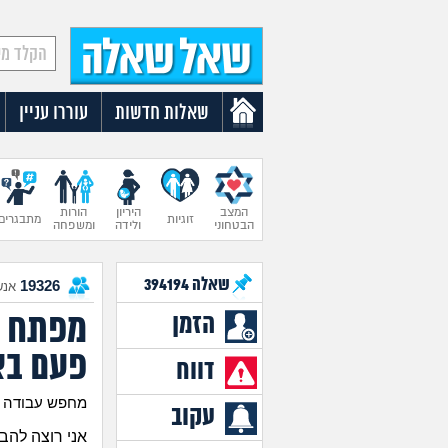
שאלות חדשות
עוררו עניין
המצב
היריון
הורות
זוגיות
מתבגרים
הבטחוני
ולידה
ומשפחה
שאלה
394194
19326
אנש
מפתח פ
הזמן
פעם בא
דווח
מחפש עבודה בן 
עקוב
אני רוצה להב