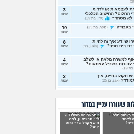
ת לעצמאות או לרדוף
3
 החלום? החישוב הכלכלי
עצות
 לא מסתדר
(ירין, בת 19)
 בעבודה
(נועה, בת 25)
10
עצות
ו שיודע איך זה להיות
8
ירת בית ספר?
(Lola, בת
עצות
וף למשרה מלאה או לשלב
4
 עבודות בשביל עצמאות?
עצות
בת 19)
ש תקוע בחיים, איך
2
מודד?
(zak, בן 25)
עצות
 לעשות כסף מתמונות של
7
 רגליים בצורה אנונימית
עצות
שיגלו אותי?
(אליס, בת
ת שעוררו עניין במדור
ם לפטר אותי כי
הגשתי ציפיית שכר
תי כמעט הכול בקשר
4
 בצחוק מלח
יותר גבוהה משלו ויש
ודה סלאש לימודים
עצות
 לאחד
לי יותר ניסיון, למה
שה שאין עתיד
(אנונימית, בת
דים?
הוא מקבל שכר גבוה
יותר?
רה מעשית לעבודה