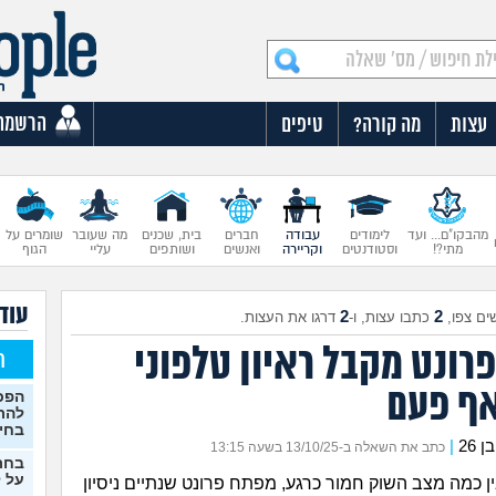
הרשמה
עצות
מה קורה?
טיפים
מהבקו"ם... ועד
לימודים
עבודה
חברים
בית, שכנים
מה שעובר
שומרים על
מתי?!
וסטודנטים
וקריירה
ואנשים
ושותפים
עליי
הגוף
עוד 
2
2
ים צפו,
כתבו עצות, ו-
דרגו את העצות.
רונט מקבל ראיון טלפוני
ח
ף פעם
הפכת
להת
בחי
26
|
כתב את השאלה ב-13/10/25 בשעה 13:15
בחר
על ל
ין כמה מצב השוק חמור כרגע, מפתח פרונט שנתיים ניסיון