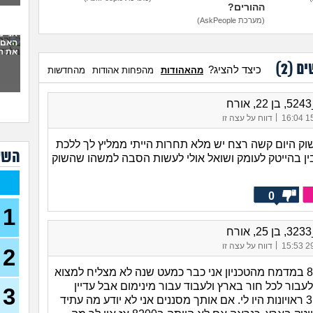
ההורים?
סוצי
(סטודנ
(מערכת AskPeople)
אני 
האם 
עצמ
את ה
ים (
2
)
כיצד להציג?
מהאהודות
מהפחות אהודות
מהחדשות
עבוד
תורי
23)
ח
מכינ
|
15/
דווח על עצה זו
שוק היום קשה רצח יש מלא תחרות הייתי ממליץ לך ללכת
עבוד
השא
תורי
ן בהייטק לעומק ושואל אולי לעשות הסבה למשהו שהשוק
22)
בת 26 מרגישה אבודה
26)
0
1
קרי
(מתעני
ח
|
29/
דווח על עצה זו
2
מחפ
למר
עם ממוצע 87 במדמח מהטכניון אני כבר כמעט שנה לא מצליח למצוא
לרופ
(מרפא
לעבור לכל חור בארץ ולעבוד עבור מינימום אבל עדיין
3
כלום. בקושי 3 ראויונות היו לי. אם אותך מסננים אני לא יודע מה עתיד
במה