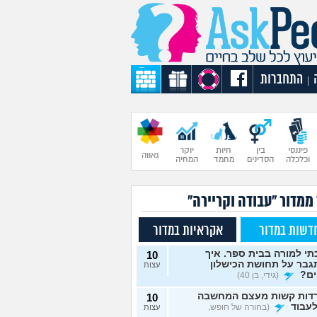
התחברות
|
פיננסי
בין
חיות
יוקר
גאווה
וכלכלה
הסדינים
מחמד
המחיה
ממדור "עבודה וקריירה"
דשות במדור
אקראיות במדור
י למורה בבית ספר. איך
10
גבר על תחושת הכישלון
עצות
ים?
(גידי, בן 40)
דות קשות מעצם המחשבה
10
עבוד
(בחורה של חופש,
עצות