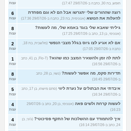
חופש, בת 30, כתבה ב-29/07/26 17:47)
עצות
רוצה שההורים שלי יתגרשו אבל הם לא וגם מפחדת
6
להעלות את הנושא
(אנונימית, בת 23, כתבה ב-29/07/26 17:36)
עצות
גיליתי שאבא שלי בוגד באמא שלי, מה לעשות?
8
(אנונימי, בן 13, כתב ב-29/07/26 17:25)
עצות
אם לא אגיע לצו גיוס בגלל מצבי הנפשי
(מלשבית, בת 18,
2
כתבה ב-29/07/26 17:05)
עצות
לתת לה זמן ולהשאיר המצב כמו שהוא?
(Flo-T, בן 41, כתב
1
ב-29/07/26 16:56)
עצות
תדירות סקס, מה אפשר לעשות?
(נשוי, בן 28, כתב
8
ב-29/07/26 16:45)
עצות
איבדתי את הבתולים על נערת ליווי
(סתם מישהו, בן 17, כתב
5
ב-29/07/26 16:34)
עצות
לעשות קרחת ולשים פאה
(אנונימי, בן 20, כתב ב-29/07/26
4
16:23)
עצות
איך להתמודד עם ההשלכות של התקף פסיכוטי?
(ג'וני, בן
4
24, כתב ב-29/07/26 16:14)
עצות