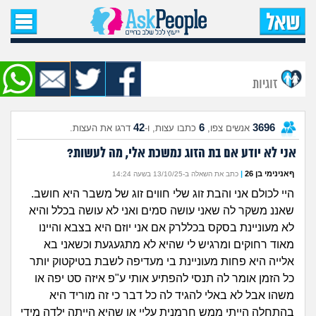
עמוד הבית
שאל שאלה
זוגיות
שאלות חדשות
42
6
3696
אנשים צפו,
כתבו עצות, ו-
דרגו את העצות.
שאלות שעוררו עניין
אני לא יודע אם בת הזוג נמשכת אלי, מה לעשות?
עצות חדשות
ףאנינימי בן 26
|
כתב את השאלה ב-13/10/25 בשעה 14:24
היי לכולם אני והבת זוג שלי חווים זוג של משבר היא חושב.
מה קורה כאן?
שאננ משקר לה שאני עושה סמים ואני לא עושה בכלל והיא
לא מעוניינת בסקס בכללרק אם אני יוזם היא בצבא והיינו
מתחם הטיפים
מאוד רחוקים ומרגיש לי שהיא לא מתגעגעת וכשאני בא
אלייה היא פחות מעוניינת בי מעדיפה לשבת בטיקטוק יותר
מדורים
כל הזמן אומר לה תנסי להפתיע אותי ע"פ איזה סט יפה או
משהו אבל לא באלי להגיד לה כל דבר כי זה מוריד היא
בהתחלה הייתי ממש חרמנית עליי או שהיא הייתה ילדה מידי