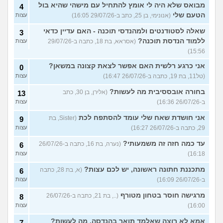
מבואס שלא היה לי אומץ להתחיל עם מישהי שהיא בול
4
הטעם שלי
(אנונימי, בן 25, כתב ב-29/07/26 16:05)
עצות
שאלה לסטודנטים ולמהנדסי תוכנה - האם עדיין כדאי
3
ללמוד הנדסת תוכנה?
(אסראא, בת 18, כתבה ב-29/07/26
עצות
15:56)
אני כרגע רלשית האם אפשר לצאת קצונה במשאן?
0
(טל11, בת 19, כתבה ב-26/07/26 16:47)
עצות
בחורה אובססיבית מה לעשות?
(אלירן, בן 30, כתב
13
ב-26/07/26 16:36)
עצות
אני חושדת שאח שלי עומד להסתפח לכת
(Sister, בת
9
29, כתבה ב-26/07/26 16:27)
עצות
עד כמה חזה זה משמעותי?
(נערה, בת 16, כתבה ב-26/07/26
6
16:18)
עצות
מתכננת חתונה ראשונה, יש לכם עצות?
(א, בת 28, כתבה
6
ב-26/07/26 16:09)
עצות
מרגישה חוסר בטחון מטורף
(.., בת 21, כתבה ב-26/07/26
8
16:00)
עצות
אמא לא רוצה שאלמד תואר בהנדסה, מה לעשות?
7