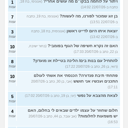
ויתור על לוחמה בבקו״ם מה עושים אחרי?
(אנונימי, בת 18,
1
כתבה ב-22/07/26 14:02)
עצות
בן זוג שמכור לפורנו, מה לעשות?
(אנונימי, בת 19, כתבה
7
ב-22/07/26 13:51)
עצות
יוצאת איתו היום לדייט ראשון
(אנונימית, בת 18, כתבה
3
ב-22/07/26 13:42)
עצות
האם זה נקרא חשיפה של הגוף בפומבי?
(בחור ישיבה,
10
בן 22, כתב ב-20/07/26 17:33)
עצות
להתחיל עם בנות בים/ הליכה בטיילת או מועדון?
8
(רואי, בן 26, כתב ב-20/07/26 17:22)
עצות
פתחתי תיבת פנדורה? הכנסתי את אשתי לעולם
10
התכנים ועכשיו אני חושש
(אבי, בן 30, כתב ב-20/07/26
עצות
17:11)
לצאת מהצבא על נפשי
(יוני, בן 19, כתב ב-20/07/26 17:02)
5
עצות
חלום שחוזר על עצמו ילדים שבאים לי בחלום, האם
4
יש משמעות לחלומות?
(אב עובד, בן 44, כתב ב-20/07/26
עצות
16:53)