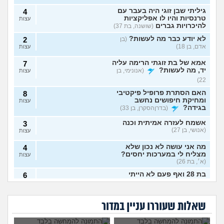
גיליתי שבן זוגי היה בעבר עם
4
טרנסיות והיו לו אפליקציות
עצות
להיכרויות גברים
(שושנה, בת 37)
לא יודע כבר מה לעשות?
(בן
2
אדם, בן 18)
עצות
אמא של בת זוגתי הרימה עליה
7
יד, מה לעשות?
(אנונימי, בן
עצות
22)
האם הסתרת פרופיל פיקטיבי
8
ומחיקת חיפושים נחשב
עצות
בגידה?
(בדרןהסקרן, בן 33)
אשמח לעזרה אמיתית וכנה
3
(אנושי, בן 27)
עצות
מה אני עושה לא נכון שלא
4
מצליח לי במערכות יחסים?
עצות
(א׳, בת 26)
בת 28 ואף פעם לא הייתי
6
בזוגיות, האם לשקר על כך
עצות
אבא של בעלי מסתכל
האם להתגרש בשביל
בדייט ראשון?
(רווקה, בת 28)
עלי בצורה מחפיצה,
אהבה? או שזה רק
מה לעשות עם
הוא התאהב בבחורה
מה לעשות?
ריגוש?
העובדה שאשתי
אחרת, איך להגיב?
שאלות שעוררו עניין במדור
אקסית מתנהגת מוזר?
(אנונימי,
3
הרימה עליי ידיים?
בן 33)
עצות