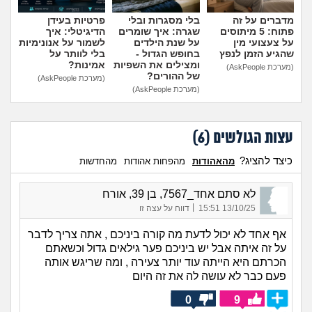
מדברים על זה
בלי מסגרות ובלי
פרטיות בעידן
פתוח: 5 מיתוסים
שגרה: איך שומרים
הדיגיטלי: איך
על צעצועי מין
על שנת הילדים
לשמור על אנונימיות
שהגיע הזמן לנפץ
בחופש הגדול -
בלי לוותר על
ומצילים את השפיות
אמינות?
(מערכת AskPeople)
של ההורים?
(מערכת AskPeople)
(מערכת AskPeople)
עצות הגולשים (
6
)
כיצד להציג?
מהאהודות
מהפחות אהודות
מהחדשות
לא סתם אחד_7567, בן 39, אורח
|
13/10/25 15:51
דווח על עצה זו
אף אחד לא יכול לדעת מה קורה ביניכם , אתה צריך לדבר
על זה איתה אבל יש ביניכם פער גילאים גדול וכשאתם
הכרתם היא הייתה עוד יותר צעירה , ומה שריגש אותה
פעם כבר לא עושה לה את זה היום
0
9