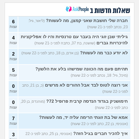
(לחם ושעשועים, בן 36)
שאלות חדשות ב
כשרבתי עם בת הזוג שלי,
12
דחפתי אותה מתוך כעס. איך
עצות
חברה שלי חושבת שאני קמצן, מה לעשות?
(ליאור, גיל:
6
להתמודד?
(אלכס, שם בדוי, בן
23, נכתב לפני כ-21 שעות)
עצות
40)
איך להסביר לה שאני רוצה
20
גיליתי שבן זוגי היה בעבר עם טרנסיות והיו לו אפליקציות
4
להיפרד?
(עידן, בן 27)
עצות
להיכרויות גברים
(שושנה, בת 37, כתבה לפני כ-21 שעות)
עצות
בעיות ביני לבית הזוג, מה
6
לא יודע כבר מה לעשות?
(בן אדם, בן 18, כתב לפני כ-22 שעות)
2
לעשות?
(אנונימי, בן 24)
עצות
עצות
לא משלמת בדייטים
(אלי, בן
9
תהיתם פעם מה הכוונה שמישהו בלע את הלשון?
5
עצות
29)
(מיכל, גיל: 18, נכתב לפני כ-22 שעות)
עצות
יוצאת איתו היום לדייט ראשון
3
(אנונימית, בת 18)
אני רוצה לטוס לבד אבל ההורים לא מרשים
(כ, בן 21, כתב
עצות
0
לפני כ-22 שעות)
עצות
להתחיל עם בנות בים/ הליכה
8
בטיילת או מועדון?
(רואי, בן
עצות
חימושניק בגדוד הנדסה קרבית פרופיל 72?
(מוהנדס, בן 20,
0
26)
כתב לפני כ-22 שעות)
עצות
לוקח אותי לדייטים גרועים
17
אמא של בת זוגתי הרימה עליה יד, מה לעשות?
7
האם להמשיך?
(נטע, בת 21)
עצות
(אנונימי, בן 22, כתב לפני כ-22 שעות)
עצות
עוד שאלות חדשות במדור
איך להכיר חברים בגיל הזה?
(אנונימי, בן 25, כתב לפני כ-22
3