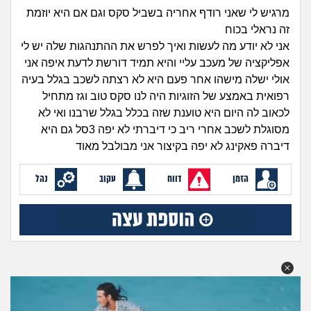
זוגיות
חיפוש שאלות
מרגיש לי שאני רודף אחריה בשביל סקס וגם אם היא יוזמת
זה נראלי בכוח
|
היריון ולידה
הרשמה
התחברות
אני לא יודע מה לעשות ואיך לפרש את ההתנהגות שלה יש לי
אפליקציה של מעכב עליי והיא תמיד דורשת לדעת איפה אני
הורות ומשפחה
אולי ישלה מישהו אחר פעם היא לא רצתה לשכב בגלל בעיה
רפואית באמצע של הזוגיות היה לנו סקס טוב וגז מתחיל
מתבגרים
לכאוב לה היום היא טוענת שזה בכלל בגלל שרבנו ואי לא
מסוגלת לשכב אחרי ריב כי דיברתי לא יפה 3סל גם היא
מהבקו"ם... ועד מתי?!
דיברה פאקינג לא יפה בקיצור אני מבולבל מאוד
לימודים וסטודנטים
הזמן
דווח
עקוב
נהל
עבודה וקריירה
חברים ואנשים
בית, שכנים ושותפים