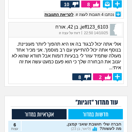
10
8
נכתבו
4
תגובות לעצה זו.
לקריאת התגובות
jeff123_6103, בן 42, אורח
|
14/10/25 22:50
דווח על עצה זו
אולי אתה יכול לבגוד בה אז היא תהפוך ליותר מעוניינת.
בנוסף אתה יכול להתייעץ עם רב מוסמך. אני מכיר אחד
מעולה שתמיד עוזר לי בבעיות דומות אבל תוודא שהוא לא
יגנוב את הבחורה שלך כי הוא פעם כמעט עשה את זה
איתי...
8
2
עוד ממדור "זוגיות"
חדשות במדור
אקראיות במדור
חברה שלי חושבת שאני קמצן,
6
מה לעשות?
(ליאור, בן 23)
עצות