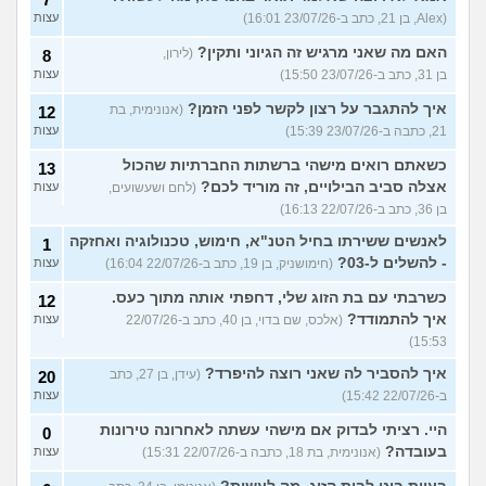
(Alex, בן 21, כתב ב-23/07/26 16:01)
עצות
האם מה שאני מרגיש זה הגיוני ותקין?
(לירון,
8
בן 31, כתב ב-23/07/26 15:50)
עצות
איך להתגבר על רצון לקשר לפני הזמן?
(אנונימית, בת
12
21, כתבה ב-23/07/26 15:39)
עצות
כשאתם רואים מישהי ברשתות החברתיות שהכול
13
אצלה סביב הבילויים, זה מוריד לכם?
(לחם ושעשועים,
עצות
בן 36, כתב ב-22/07/26 16:13)
לאנשים ששירתו בחיל הטנ"א, חימוש, טכנולוגיה ואחזקה
1
- להשלים ל-03?
(חימושניק, בן 19, כתב ב-22/07/26 16:04)
עצות
כשרבתי עם בת הזוג שלי, דחפתי אותה מתוך כעס.
12
איך להתמודד?
(אלכס, שם בדוי, בן 40, כתב ב-22/07/26
עצות
15:53)
איך להסביר לה שאני רוצה להיפרד?
(עידן, בן 27, כתב
20
ב-22/07/26 15:42)
עצות
היי. רציתי לבדוק אם מישהי עשתה לאחרונה טירונות
0
בעובדה?
(אנונימית, בת 18, כתבה ב-22/07/26 15:31)
עצות