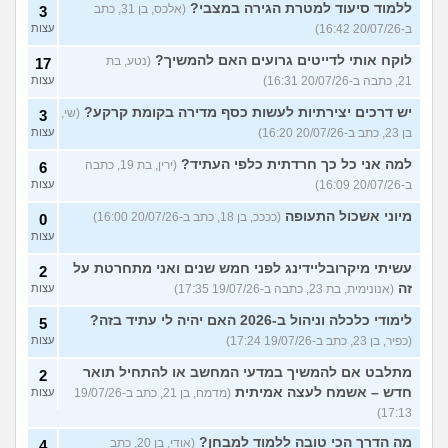
ללמוד סיעוד למטרת הגירה במצבי?
(אלכס, בן 31, כתב
3
ב-20/07/26 16:42)
עצות
לוקח אותי לדייטים גרועים האם להמשיך?
(נטע, בת
17
21, כתבה ב-20/07/26 16:31)
עצות
יש דרכים יצירתיות לעשות כסף מדירה בקומת קרקע?
(שי,
3
בן 23, כתב ב-20/07/26 16:20)
עצות
למה אני כל כך חרדתית כלפי העתיד?
(ירין, בת 19, כתבה
6
ב-20/07/26 16:09)
עצות
מיוני אשכול התעופה
(ככככ, בן 18, כתב ב-20/07/26 16:00)
0
עצות
עשיתי מיקרובליידינג לפני חמש שנים ואני מתחרטת על
2
זה
(אנונימית, בת 23, כתבה ב-19/07/26 17:35)
עצות
לימודי כלכלה וניהול ב-2026 האם יהיה לי עתיד בזה?
5
(כפיר, בן 23, כתב ב-19/07/26 17:24)
עצות
מתלבט אם להמשיך במדעי המחשב או להתחיל תואר
2
חדש – אשמח לעצה אמיתית
(מדמח, בן 21, כתב ב-19/07/26
עצות
17:13)
מה הדרך הכי טובה ללמוד למבחן?
(אודי, בן 20, כתב
4