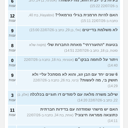
בעיות ביני לבית הזוג, מה לעשות?
(אנונימי, בן 24, כתב
6
ב-22/07/26 15:22)
עצות
האם להיות חרמנית בגילי נורמאלי?
(Hayatov, בת 40,
12
כתבה ב-22/07/26 15:11)
עצות
לא משלמת בדייטים
(אלי, בן 29, כתב ב-22/07/26 15:00)
9
עצות
בטעות "התעוררתי" מאחת החברות שלי
(מקווה שלא
8
סוטה, בן 18, כתב ב-22/07/26 14:51)
עצות
ויתור על לוחמה בבקו״ם
(אנונימי, בת 18, כתבה ב-22/07/26
0
14:40)
עצות
6 שנים יחד עם הבן זוג, והוא לא מסתכל עליי ולא
9
חושק בי, מה לעשות?
(כינוי, בת 26, כתבה ב-22/07/26
עצות
14:29)
שילוב משרה מלאה עם לימודים דו חוגיים בכלכלה
(אלון, בן
3
22, כתב ב-22/07/26 14:20)
עצות
האם יש מישהי שמזדהה עם בדידות חברתית
11
כתוצאה ממראה חיצוני?
(אחת, בת 34, כתבה ב-22/07/26
עצות
14:11)