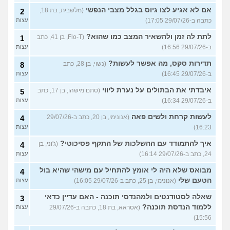
אם לא אגיע לצו גיוס בגלל מצבי הנפשי
(מלשבית, בת 18,
2
כתבה ב-29/07/26 17:05)
עצות
לתת לה זמן ולהשאיר המצב כמו שהוא?
(Flo-T, בן 41, כתב
1
ב-29/07/26 16:56)
עצות
תדירות סקס, מה אפשר לעשות?
(נשוי, בן 28, כתב
8
ב-29/07/26 16:45)
עצות
איבדתי את הבתולים על נערת ליווי
(סתם מישהו, בן 17, כתב
5
ב-29/07/26 16:34)
עצות
לעשות קרחת ולשים פאה
(אנונימי, בן 20, כתב ב-29/07/26
4
16:23)
עצות
איך להתמודד עם ההשלכות של התקף פסיכוטי?
(ג'וני, בן
4
24, כתב ב-29/07/26 16:14)
עצות
מבואס שלא היה לי אומץ להתחיל עם מישהי שהיא בול
4
הטעם שלי
(אנונימי, בן 25, כתב ב-29/07/26 16:05)
עצות
שאלה לסטודנטים ולמהנדסי תוכנה - האם עדיין כדאי
3
ללמוד הנדסת תוכנה?
(אסראא, בת 18, כתבה ב-29/07/26
עצות
15:56)