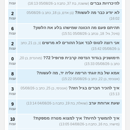
התנשקתי עם מישהו מהבסיס
6
להיכרויות גברים
(שושנה, בת 37, כתבה ב-05/08/26 16:13)
עצות
שלי ואני לא יודעת מה אני
עצות
מרגישה לגבי זה
(תמר, בת 20)
לא יודע כבר מה לעשות?
(בן אדם, בן 18, כתב ב-05/08/26
2
16:02)
עצות
אפשרי לקבל מנ״תית בסירוב
0
בבאקום?
(ליה, בת 20)
עצות
תהיתם פעם מה הכוונה שמישהו בלע את הלשון?
6
מסלול אופק מודיעין - האם
2
(מיכל, גיל: 18, נכתב ב-05/08/26 15:51)
עצות
כדאי?
(ליהי, בת 18)
עצות
אני רוצה לטוס לבד אבל ההורים לא מרשים
(כ, בן 21, כתב
2
מה לסמן בשאלון העדפות אם
1
ב-05/08/26 15:42)
עצות
אני לא רוצה קרבי?
(אנונימי, בן
עצות
17)
חימושניק בגדוד הנדסה קרבית פרופיל 72?
(מוהנדס, בן 20,
0
כתב ב-05/08/26 15:33)
עצות
עוד שאלות חדשות במדור
אמא של בת זוגתי הרימה עליה יד, מה לעשות?
8
(אנונימי, בן 22, כתב ב-05/08/26 15:22)
עצות
איך להכיר חברים בגיל הזה?
(אנונימי, בן 25, כתב ב-05/08/26
3
15:13)
עצות
שעת ארוחת ערב
(שואלת, בת 19, כתבה ב-04/08/26 13:14)
9
עצות
איך להמשיך לחיות? איך למצוא מטרה מספקת?
10
(מישהי, בת 16, כתבה ב-04/08/26 13:05)
עצות