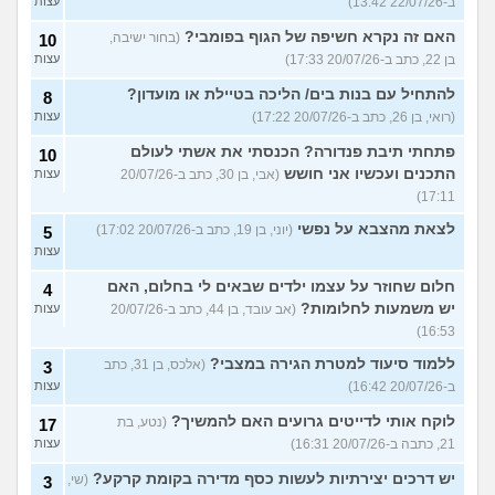
ב-22/07/26 13:42)
עצות
האם זה נקרא חשיפה של הגוף בפומבי?
(בחור ישיבה,
10
בן 22, כתב ב-20/07/26 17:33)
עצות
להתחיל עם בנות בים/ הליכה בטיילת או מועדון?
8
(רואי, בן 26, כתב ב-20/07/26 17:22)
עצות
פתחתי תיבת פנדורה? הכנסתי את אשתי לעולם
10
התכנים ועכשיו אני חושש
(אבי, בן 30, כתב ב-20/07/26
עצות
17:11)
לצאת מהצבא על נפשי
(יוני, בן 19, כתב ב-20/07/26 17:02)
5
עצות
חלום שחוזר על עצמו ילדים שבאים לי בחלום, האם
4
יש משמעות לחלומות?
(אב עובד, בן 44, כתב ב-20/07/26
עצות
16:53)
ללמוד סיעוד למטרת הגירה במצבי?
(אלכס, בן 31, כתב
3
ב-20/07/26 16:42)
עצות
לוקח אותי לדייטים גרועים האם להמשיך?
(נטע, בת
17
21, כתבה ב-20/07/26 16:31)
עצות
יש דרכים יצירתיות לעשות כסף מדירה בקומת קרקע?
(שי,
3