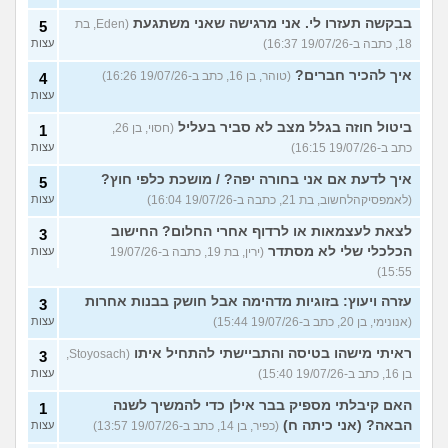
בבקשה תעזרו לי. אני מרגישה שאני משתגעת
(Eden, בת
5
18, כתבה ב-19/07/26 16:37)
עצות
איך להכיר חברים?
(טוהר, בן 16, כתב ב-19/07/26 16:26)
4
עצות
ביטול חוזה בגלל מצב לא סביר בעליל
(חסוי, בן 26,
1
כתב ב-19/07/26 16:15)
עצות
איך לדעת אם אני בחורה יפה? / מושכת כלפי חוץ?
5
(לאמפסיקהלחשוב, בת 21, כתבה ב-19/07/26 16:04)
עצות
לצאת לעצמאות או לרדוף אחרי החלום? החישוב
3
הכלכלי שלי לא מסתדר
(ירין, בת 19, כתבה ב-19/07/26
עצות
15:55)
עזרה ויעוץ: בזוגיות מדהימה אבל חושק בבנות אחרות
3
(אנונימי, בן 20, כתב ב-19/07/26 15:44)
עצות
ראיתי מישהו בטיסה והתביישתי להתחיל איתו
(Stoyosach,
3
בן 16, כתב ב-19/07/26 15:40)
עצות
האם קיבלתי מספיק בבר אילן כדי להמשיך לשנה
1
הבאה? (אני כיתה ח)
(כפיר, בן 14, כתב ב-19/07/26 13:57)
עצות