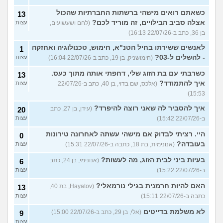
כשאתם רואים מישהי ברשתות החברתיות שהכול
13
אצלה סביב הבילויים, זה מוריד לכם?
(לחם ושעשועים,
עצות
בן 36, כתב ב-22/07/26 16:13)
לאנשים ששירתו בחיל הטנ"א, חימוש, טכנולוגיה ואחזקה
1
- להשלים ל-03?
(חימושניק, בן 19, כתב ב-22/07/26 16:04)
עצות
כשרבתי עם בת הזוג שלי, דחפתי אותה מתוך כעס.
13
איך להתמודד?
(אלכס, שם בדוי, בן 40, כתב ב-22/07/26
עצות
15:53)
איך להסביר לה שאני רוצה להיפרד?
(עידן, בן 27, כתב
20
ב-22/07/26 15:42)
עצות
היי. רציתי לבדוק אם מישהי עשתה לאחרונה טירונות
0
בעובדה?
(אנונימית, בת 18, כתבה ב-22/07/26 15:31)
עצות
בעיות ביני לבית הזוג, מה לעשות?
(אנונימי, בן 24, כתב
6
ב-22/07/26 15:22)
עצות
האם להיות חרמנית בגילי נורמאלי?
(Hayatov, בת 40,
13
כתבה ב-22/07/26 15:11)
עצות
לא משלמת בדייטים
(אלי, בן 29, כתב ב-22/07/26 15:00)
9
עצות