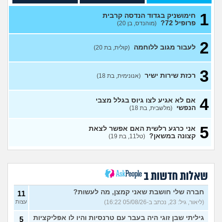
1
בזמן שהחזרתי, וההשלכות
עצות
1
(משוחרר )?(, בן 21)
חימושניק בגדוד הנדסה קרבית
פרופיל 72?
(מוהנדס, בן 20)
מה עושים עם החיים עכשיו?
4
(אנוני, בת 18)
עצות
2
לעבור מגוב ללוחמה
(קולית, בת 20)
אנשים שעברו מחיל הטנא/
0
יודעים איך לעבור
(חיילת, בת 19)
עצות
3
שירות לאומי באגף השיקום
3
רכזת שירות ישיר
(אנונימית, בת 18)
(שיר, בת 18)
עצות
כדאי לחתום קבע או לא?
2
(xxx,
4
אם לא אגיע לצו גיוס בגלל מצבי
בן 21)
עצות
הנפשי
(מלשבית, בת 18)
גלי צהל, מישהו יכול להסביר לי
0
5
אני כרגע רלשית האם אפשר לצאת
מה התפקיד?
(הי, בן 19)
עצות
קצונה במשאן?
(טל11, בת 19)
איזה תפקיד הכי כדאי (מנילה)
0
לפני גיוס עולה ליב
(Akppp, בת
עצות
17)
מנהל רשת בחיל התקשוב או
שאלות חדשות ב
0
לוחם הגנה אווירית?
(Maor,
עצות
בן 19)
חברה שלי חושבת שאני קמצן, מה לעשות?
11
(ליאור, גיל: 23, נכתב ב-05/08/26 16:22)
עצות
שתי אופציות קשות לפני
2
השירות בצה"ל
(ניצן, בן 18)
עצות
גיליתי שבן זוגי היה בעבר עם טרנסיות והיו לו אפליקציות
5