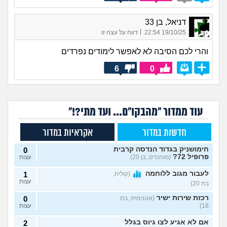
דניאל, בן 33
|
19/10/25 22:54
דווח על עצה זו
והרי לכם הסיבה לא לאפשר לימודים נפרדים
6
0
עוד ממדור "מהבקו"ם... ועד מתי?!"
חדשות במדור
אקראיות במדור
חימושניק בגדוד הנדסה קרבית
0
פרופיל 72?
(מוהנדס, בן 20)
עצות
לעבור מגוב ללוחמה
(קולית,
1
עצות
בת 20)
רכזת שירות ישיר
(אנונימית, בת
0
18)
עצות
אם לא אגיע לצו גיוס בגלל
2