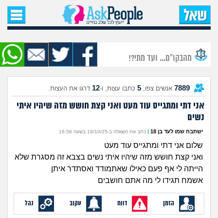
עמוד הבית
שאל שאלה
מהבקו"ם... ועד מתי?!
שאלות חדשות
12
5
7889
אנשים צפו,
כתבו עצות, ו-
דרגו את העצות.
שאלות שעוררו עניין
אני דתי ומתגייס עוד מעט ואני קצת חושש מזה שיהיו איתי
נשים
עצות חדשות
ישתבח שמו לעד בן 18
|
כתב את השאלה ב-19/10/25 בשעה 16:56
מה קורה כאן?
שלום אני דתי ומתגייס עוד מעט
ואני קצת חושש מזה שיהיו איתי נשים בצבא זה מסגרת שלא
מתחם הטיפים
הייתה לי אף פעם כאילו שאתמודד ואסתדר איתן
אשמח תגידו לי מה אתם חושבים
מדורים
הזמן
דווח
עקוב
נהל