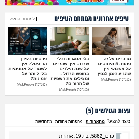
מה שעובר עליי
טיפים אחרונים ממתחם הטיפים
שומרים על הגוף
|
למתחם המלא
הוספת טיפ
פיננסי וכלכלה
בין הסדינים
מדברים על זה
בלי מסגרות ובלי
פרטיות בעידן
פתוח: 5 מיתוסים
שגרה: איך שומרים
הדיגיטלי: איך
חיות מחמד
על צעצועי מין
על שנת הילדים
לשמור על אנונימיות
שהגיע הזמן לנפץ
בחופש הגדול -
בלי לוותר על
ומצילים את השפיות
אמינות?
(מערכת AskPeople)
יוקר המחיה
של ההורים?
(מערכת AskPeople)
(מערכת AskPeople)
גאווה
עצות הגולשים (
5
)
כיצד להציג?
מהאהודות
מהפחות אהודות
מהחדשות
כרם_5862, בת 19, אורחת