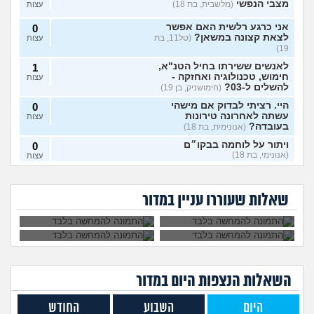
מצבי הנפשי
(מלשבית, בת 18)
עצות
אני כרגע רלשית האם אפשר
0
לצאת קצונה במשאן?
(טל11, בת
עצות
19)
לאנשים ששירתו בחיל הטנ"א,
1
חימוש, טכנולוגיה ואחזקה -
עצות
להשלים ל-03?
(חימושניק, בן 19)
היי. רציתי לבדוק אם מישהי
0
עשתה לאחרונה טירונות
עצות
בעובדה?
(אנונימית, בת 18)
ויתור על לוחמה בבקו״ם
0
(אנונימי, בת 18)
עצות
אני רוצה להתגייס
השתחררתי מהצבא
ללוחמה. האם גברים
על פרופיל 21
ויתור על לוחמה בבקו״ם מה
1
לא מעוניינת לקבל את
איך להתמודד עם
ימנעו לצאת איתי?
ומתחרטת, אפשר
עושים אחרי?
(אנונימי, בת 18)
עצות
החיסונים בבקום, אני
החרטה על אי עשיית
לחזור לשרת?
שאלות שעוררו עניין במדור
יכולה לוותר?
צבא?
לצאת מהצבא על נפשי
(יוני, בן
5
19)
עצות
מיוני אשכול התעופה
(ככככ, בן
0
18)
עצות
השאלות הנצפות ה
יום
במדור
מה דעתכם על מסלול מודאל
3
בחיל המודיעין?
(צגצגצג, בן 18)
עצות
היום
השבוע
החודש
צה"ל מכחיש החזרת ציוד א