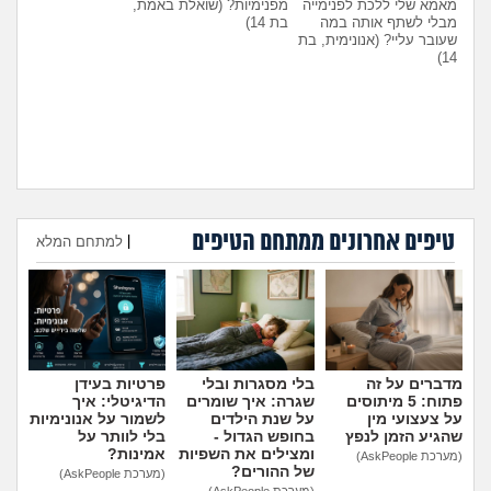
מאמא שלי ללכת לפנימייה
מפנימיות?
(שואלת באמת,
מבלי לשתף אותה במה
בת 14)
שעובר עליי?
(אנונימית, בת
14)
טיפים אחרונים ממתחם הטיפים
היועצת המליצה לשלוח את
עומדת להיות בפנימייה ויש לי
|
למתחם המלא
הבן שלי לפנימייה, לסמוך
חבר, אני יכולה להביא אותו
עליה?
(אמא מודאגת, בת
לחדר שלי?
(פנימיסטית
הוספת טיפ
35)
לעתיד, בת 16)
מדברים על זה
בלי מסגרות ובלי
פרטיות בעידן
פתוח: 5 מיתוסים
שגרה: איך שומרים
הדיגיטלי: איך
על צעצועי מין
על שנת הילדים
לשמור על אנונימיות
שהגיע הזמן לנפץ
בחופש הגדול -
בלי לוותר על
ומצילים את השפיות
אמינות?
(מערכת AskPeople)
של ההורים?
(מערכת AskPeople)