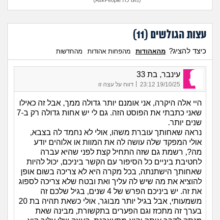
(מערכת AskPeople)
עצות הגולשים (
11
)
כיצד להציג?
מהאהודות
מהפחות אהודות
מהחדשות
עינבר, בת 33
|
19/10/25 23:12
דווח על עצה זו
היי אלה היקרה, אני אומנם יותר גדולה ממך, אבל זה כאילו
שאני כתבתי את הפוסט הזה. גם לי יש אחות גדולה רק ב-7
שנים יותר.
נראה שאחותך עוברת משהו, אולי לא נחמד לה בצבא,
אולי המפקד שלה עושה לה את המוות או אלוהים יודע
מה?, רשמת גם שזה התחיל קצת לפני שהיא עברה
לחטיבת ביניים כל הסיפור עם הקשר ביניכם, יכול להיות
שאחותך הישתנתה, בכל מקרה היא לא צריכה בשום אופן
להוציא את מה שיש לה עליך ואת ובטח שלא צריכה לספוג
את זה. יש ביניכם הפרש של 4 שנים, בגיל שלכם זה
משמעותי, אבל בגיל יותר מבוגר, אולי כשאת תהיה בת 20
בערך זה מתכזז וגם הפערים בתקשורת, מבינה שאת