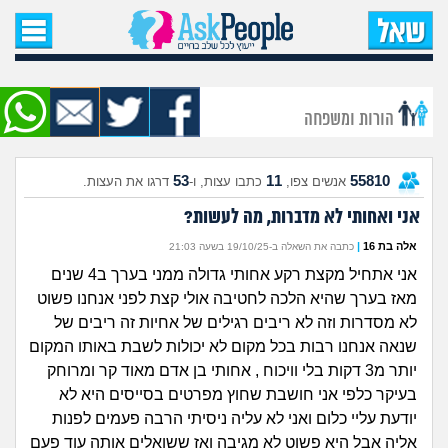
עמוד הבית
שאל שאלה
הורות ומשפחה
שאלות חדשות
53
11
55810
אנשים צפו,
כתבו עצות, ו-
דרגו את העצות.
שאלות שעוררו עניין
אני ואחותי לא מדברות, מה לעשות?
עצות חדשות
אלה בת 16
|
כתבה את השאלה ב-19/10/25 בשעה 21:03
אני אתחיל מקצת רקע אחותי גדולה ממני בערך ב4 שנים
מה קורה כאן?
מאז בערך שהיא הלכה לחטיבה אולי קצת לפני אנחנו פשוט
לא מסדרות וזה לא ריבים רגילים של אחיות זה ריבים של
מתחם הטיפים
שנאה אנחנו רבות בכל מקום לא יכולות לשבת באותו המקום
יותר מ3 דקות בלי וויכוח , אחותי בן אדם מאוד קר ומרוחק
מדורים
בעיקר כלפי אני חושבת שחוץ מפרטים בסייסים היא לא
יודעת עליי כלום ואני לא עליה ניסיתי הרבה פעמים לפנות
אליה אבל היא פשוט לא מגיבה ואז ששואלים אותה עוד פעם