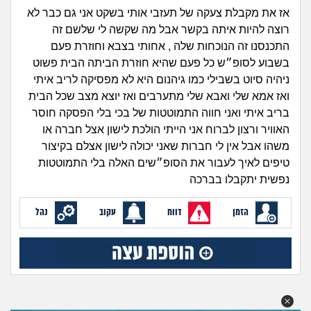
זוגיות
חיפוש שאלות
אז את מקבלת צעקה של תעזבי אותי בשקט אני גם כבר לא
|
רוצה להיות איתה בקשר אבל מה שקשה לי שלשם זה
היריון ולידה
הרשמה
התחברות
התכנסנו זה הנוכחות שלה , אחותי בצבא וחוזרת פעם
בשבוע לסופ״ש כל פעם שהיא חוזרת הביתה הבית פשוט
הורות ומשפחה
ניהיה סיוט בשבילי כמו גיהנום היא לא מפסיקה לריב איתי
ואז אמא שלי ואבא שלי מתערבים ואז יוצא מצב שכל הבית
מתבגרים
בריב איתי ואני חווה התמוטטות של בכי בלי הפסקה חוסר
האוויר ורצון לברוח אני הייתי הולכת לישון אצל חברה או
מהבקו"ם... ועד מתי?!
משהו אבל אין לי חברות שאני יכולה לישון אצלם בקיצור
טיפים לאיך לעבור את הסופ״שים האלה בלי התמוטטות
לימודים וסטודנטים
נפשית יתקבלו בברכה
עבודה וקריירה
הזמן
דווח
עקוב
נהל
חברים ואנשים
בית, שכנים ושותפים