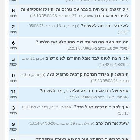
הבת שלי מדוכדכת שאני ואביה
4
גיליתי שבן זוגי היה בעבר עם טרנסיות והיו לו אפליקציות
6
מבוגרים... איך מתמודדים?
(.,
עצות
בת 45)
להיכרויות גברים
(שושנה, בת 37, כתבה ב-05/08/26 16:13)
עצות
יש לי אפוטרופוס ואני לא מבין
5
לא יודע כבר מה לעשות?
(בן אדם, בן 18, כתב ב-05/08/26
2
למה
(זורו, בן 40)
עצות
16:02)
עצות
לא יודע מה לעשות יותר עם
5
תהיתם פעם מה הכוונה שמישהו בלע את הלשון?
6
המשפחה שלי
(יורם, בן 23)
עצות
(מיכל, גיל: 18, נכתב ב-05/08/26 15:51)
עצות
בן 10 לא רוצה שאנחנו ההורים
9
נהיה נוכחים במסיבת סיום של
אני רוצה לטוס לבד אבל ההורים לא מרשים
(כ, בן 21, כתב
3
עצות
הכיתה
(גורי, בן 42)
ב-05/08/26 15:42)
עצות
מה הסוד הזה שגורם לריח
7
חימושניק בגדוד הנדסה קרבית פרופיל 72?
(מוהנדס, בן 20,
0
הטוב להשאר בבגד לאורך זמן
עצות
כתב ב-05/08/26 15:33)
עצות
???
(מתלמדת, בת 50)
אמא של בת זוגתי הרימה עליה יד, מה לעשות?
איך לומר להורים שאני רוצה
11
9
להיות חילוני?
(אהרן, בן 17)
עצות
(אנונימי, בן 22, כתב ב-05/08/26 15:22)
עצות
איך להכיר חברים בגיל הזה?
עוד שאלות חדשות במדור
(אנונימי, בן 25, כתב ב-05/08/26
3
15:13)
עצות
שעת ארוחת ערב
(שואלת, בת 19, כתבה ב-04/08/26 13:14)
9
עצות
איך להמשיך לחיות? איך למצוא מטרה מספקת?