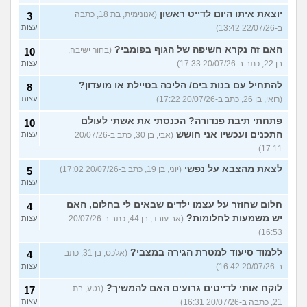
יוצאת איתו היום לדייט ראשון
(אנונימית, בת 18, כתבה
3
ב-22/07/26 13:42)
עצות
האם זה נקרא חשיפה של הגוף בפומבי?
(בחור ישיבה,
10
בן 22, כתב ב-20/07/26 17:33)
עצות
להתחיל עם בנות בים/ הליכה בטיילת או מועדון?
8
(רואי, בן 26, כתב ב-20/07/26 17:22)
עצות
פתחתי תיבת פנדורה? הכנסתי את אשתי לעולם
10
התכנים ועכשיו אני חושש
(אבי, בן 30, כתב ב-20/07/26
עצות
17:11)
לצאת מהצבא על נפשי
(יוני, בן 19, כתב ב-20/07/26 17:02)
5
עצות
חלום שחוזר על עצמו ילדים שבאים לי בחלום, האם
4
יש משמעות לחלומות?
(אב עובד, בן 44, כתב ב-20/07/26
עצות
16:53)
ללמוד סיעוד למטרת הגירה במצבי?
(אלכס, בן 31, כתב
4
ב-20/07/26 16:42)
עצות
לוקח אותי לדייטים גרועים האם להמשיך?
(נטע, בת
17
21, כתבה ב-20/07/26 16:31)
עצות