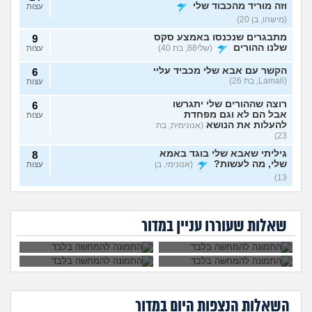
וזה מוריד מהכבוד שלי
עצות
(מישהו, בן 20)
מתבגרים שנכנסו באמצע סקס
9
שלנו ההורים
(שלי88, בת 40)
עצות
הקשר עם אבא שלי מכביד עליי
6
(Lamali, בת 26)
עצות
רוצה שההורים שלי יתגרשו
6
אבל הם לא וגם מפחדת
עצות
להעלות את הנושא
(אנונימית, בת
23)
גיליתי שאבא שלי בוגד באמא
8
שלי, מה לעשות?
(אנונימי, בן
עצות
13)
אמא שלי פוגעת בי כי
אמא שלי לוחצת עליי
אני חושדת שאח שלי עומד
10
לא הבאתי עדיין ילדים
להתחתן בשידוך עם
להסתפח לכת
(Sister, בת
עצות
אמא שלי שונאת את
אני אובססיבית לאמא
לעולם. איך
כל אחת שיש לה
חברה שלי מה
שלי וזה חונק אותי
29)
להתמודד?
דופק, מה לעשות?
שאלות שעוררו עניין במדור
לעשות?
כבר
האם מה שאני מרגיש זה הגיוני
8
ותקין?
(לירון, בן 31)
עצות
חלום שחוזר על עצמו ילדים
4
שבאים לי בחלום, האם יש
עצות
משמעות לחלומות?
(אב
השאלות הנצפות ה
יום
במדור
עובד, בן 44)