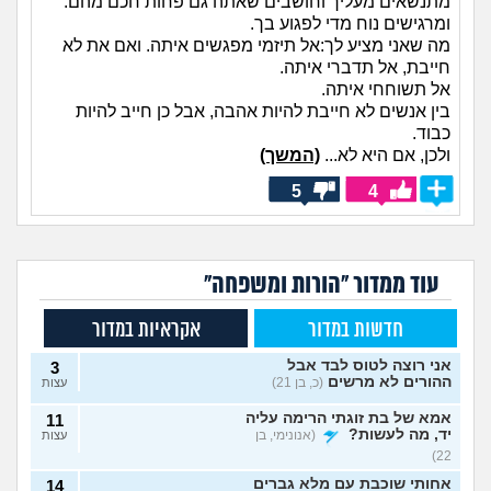
מתנשאים מעליך וחושבים שאתה גם פחות חכם מהם.
ומרגישים נוח מדי לפגוע בך.
מה שאני מציע לך:אל תיזמי מפגשים איתה. ואם את לא
חייבת, אל תדברי איתה.
אל תשוחחי איתה.
בין אנשים לא חייבת להיות אהבה, אבל כן חייב להיות
כבוד.
ולכן, אם היא לא...
(המשך)
5
4
עוד ממדור "הורות ומשפחה"
חדשות במדור
אקראיות במדור
אני רוצה לטוס לבד אבל
3
ההורים לא מרשים
(כ, בן 21)
עצות
אמא של בת זוגתי הרימה עליה
11
יד, מה לעשות?
(אנונימי, בן
עצות
22)
אחותי שוכבת עם מלא גברים
14