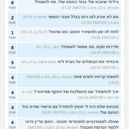
גיליתי שאבא שלי בוגד באמא שלי, מה לעשות?
8
(אנונימי, בן 13, כתב ב-29/07/26 17:25)
עצות
אם לא אגיע לצו גיוס בגלל מצבי הנפשי
(מלשבית, בת 18,
2
כתבה ב-29/07/26 17:05)
עצות
לתת לה זמן ולהשאיר המצב כמו שהוא?
(Flo-T, בן 41, כתב
1
ב-29/07/26 16:56)
עצות
תדירות סקס, מה אפשר לעשות?
(נשוי, בן 28, כתב
8
ב-29/07/26 16:45)
עצות
איבדתי את הבתולים על נערת ליווי
(סתם מישהו, בן 17, כתב
5
ב-29/07/26 16:34)
עצות
לעשות קרחת ולשים פאה
(אנונימי, בן 20, כתב ב-29/07/26
4
16:23)
עצות
איך להתמודד עם ההשלכות של התקף פסיכוטי?
(ג'וני, בן
4
24, כתב ב-29/07/26 16:14)
עצות
מבואס שלא היה לי אומץ להתחיל עם מישהי שהיא בול
4
הטעם שלי
(אנונימי, בן 25, כתב ב-29/07/26 16:05)
עצות
שאלה לסטודנטים ולמהנדסי תוכנה - האם עדיין כדאי
4
ללמוד הנדסת תוכנה?
(אסראא, בת 18, כתבה ב-29/07/26
עצות