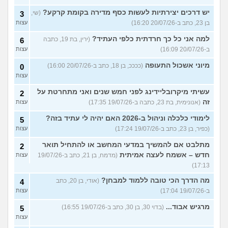
יש דרכים יצירתיות לעשות כסף מדירה בקומת קרקע?
(שי,
3
בן 23, כתב ב-20/07/26 16:20)
עצות
למה אני כל כך חרדתית כלפי העתיד?
(ירין, בת 19, כתבה
6
ב-20/07/26 16:09)
עצות
מיוני אשכול התעופה
(ככככ, בן 18, כתב ב-20/07/26 16:00)
0
עצות
עשיתי מיקרובליידינג לפני חמש שנים ואני מתחרטת על
2
זה
(אנונימית, בת 23, כתבה ב-19/07/26 17:35)
עצות
לימודי כלכלה וניהול ב-2026 האם יהיה לי עתיד בזה?
5
(כפיר, בן 23, כתב ב-19/07/26 17:24)
עצות
מתלבט אם להמשיך במדעי המחשב או להתחיל תואר
2
חדש – אשמח לעצה אמיתית
(מדמח, בן 21, כתב ב-19/07/26
עצות
17:13)
מה הדרך הכי טובה ללמוד למבחן?
(אודי, בן 20, כתב
4
ב-19/07/26 17:04)
עצות
מרגיש אבוד...
(בדוי 30, בן 30, כתב ב-19/07/26 16:55)
5
עצות