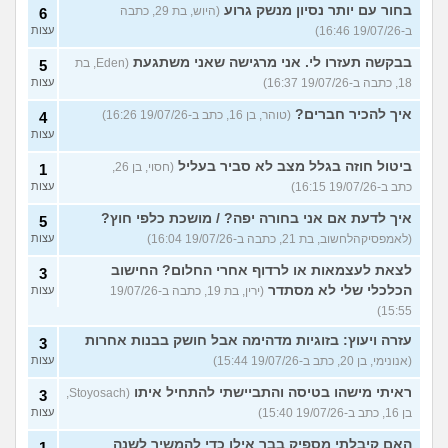
בחור עם יותר נסיון מנשק גרוע
(היוש, בת 29, כתבה
6
ב-19/07/26 16:46)
עצות
בבקשה תעזרו לי. אני מרגישה שאני משתגעת
(Eden, בת
5
18, כתבה ב-19/07/26 16:37)
עצות
איך להכיר חברים?
(טוהר, בן 16, כתב ב-19/07/26 16:26)
4
עצות
ביטול חוזה בגלל מצב לא סביר בעליל
(חסוי, בן 26,
1
כתב ב-19/07/26 16:15)
עצות
איך לדעת אם אני בחורה יפה? / מושכת כלפי חוץ?
5
(לאמפסיקהלחשוב, בת 21, כתבה ב-19/07/26 16:04)
עצות
לצאת לעצמאות או לרדוף אחרי החלום? החישוב
3
הכלכלי שלי לא מסתדר
(ירין, בת 19, כתבה ב-19/07/26
עצות
15:55)
עזרה ויעוץ: בזוגיות מדהימה אבל חושק בבנות אחרות
3
(אנונימי, בן 20, כתב ב-19/07/26 15:44)
עצות
ראיתי מישהו בטיסה והתביישתי להתחיל איתו
(Stoyosach,
3
בן 16, כתב ב-19/07/26 15:40)
עצות
האם קיבלתי מספיק בבר אילן כדי להמשיך לשנה
1