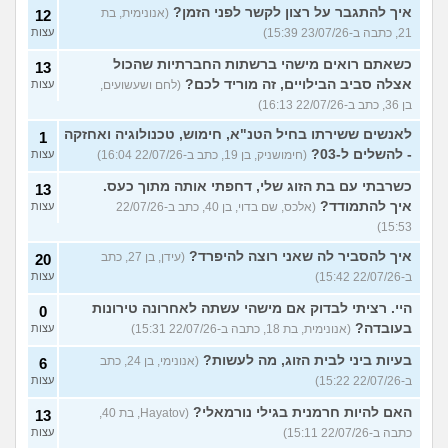
איך להתגבר על רצון לקשר לפני הזמן?
(אנונימית, בת
12
21, כתבה ב-23/07/26 15:39)
עצות
כשאתם רואים מישהי ברשתות החברתיות שהכול
13
אצלה סביב הבילויים, זה מוריד לכם?
(לחם ושעשועים,
עצות
בן 36, כתב ב-22/07/26 16:13)
לאנשים ששירתו בחיל הטנ"א, חימוש, טכנולוגיה ואחזקה
1
- להשלים ל-03?
(חימושניק, בן 19, כתב ב-22/07/26 16:04)
עצות
כשרבתי עם בת הזוג שלי, דחפתי אותה מתוך כעס.
13
איך להתמודד?
(אלכס, שם בדוי, בן 40, כתב ב-22/07/26
עצות
15:53)
איך להסביר לה שאני רוצה להיפרד?
(עידן, בן 27, כתב
20
ב-22/07/26 15:42)
עצות
היי. רציתי לבדוק אם מישהי עשתה לאחרונה טירונות
0
בעובדה?
(אנונימית, בת 18, כתבה ב-22/07/26 15:31)
עצות
בעיות ביני לבית הזוג, מה לעשות?
(אנונימי, בן 24, כתב
6
ב-22/07/26 15:22)
עצות
האם להיות חרמנית בגילי נורמאלי?
(Hayatov, בת 40,
13
כתבה ב-22/07/26 15:11)
עצות