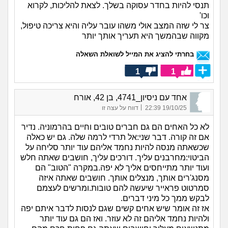
תנסי להיות בחדר עסוקה בשלך. לצאת להליכות, לקרוא
וכו'
צר לי שזה המצב אולי משהו עובר עליה והיא צריכה טיפול,
מקווה שבהמשך היא תעריך אותך יותר
בחרתי להציג את המייל לשואלת השאלה
1
1
אחד עם ניסיון_4741, בן 42, אורח
|
19/10/25 22:39
דווח על עצה זו
לא כל האחים הם גם חברים טובים וחיים בהרמוניה. נדיר
אם זה קורה. דבר שני:אל תרדי לרמה שלה. גם יש כאלה
שכשאתה מנסה להיות נחמד אליהם עוד יותר סליחה על
הביטוי:מחרבנים עליך. דורכים עליך, חושבים שאתה חלש
ועוד יותר מתייחסים אליך לא יפה.במקרה "הטוב" הם
מסנג'רים אותך, מנצלים אותך. חושבים שאתה איזה
סמרטוט פראייר שיעשה להם טובות.ומרשים לעצמם
לבקש ממך כל מיני דברים.
אז זה אומר שיש אחים קשים שגם לנסות לדבר איתם יפה
ולהיות נחמד אליהם זה לא עוזר. ואז הם גם עוד יותר