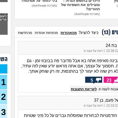
פץ
הילדים בחופש הגדול -
בלי לוותר על אמינות?
לתת 
ומצילים את השפיות של
(מערכת AskPeople)
כמו
ההורים?
מה ל
(מערכת AskPeople)
העוב
לעש
הרימה
(אנונימ
מבוא
ים (
13
)
כיצד להציג?
מהאהודות
מהפחות אהודות
מהחדשות
להתח
הטע
בחו
|
22/
דווח על עצה זו
מתכנ
השא
בינה מאיפה אתה בא אבל מדובר פה בבזבוז זמן - גם
לכם
. תסמוך על עצמך, אם אתה מראש יודע שאין לזה עתיד,
האם 
א רק שזה לא יעזור לך בהתנסות, זה רק שוחק אותך.
ותקי
1
5
23
איך 
לפני
בות לעצה זו.
לקריאת התגובות
2
כשא
החב
 פעם, בן 37
הביל
|
23/
דווח על עצה זו
(לחם 
3
כשרב
הזדמנויות לבחורות שפוסלות גברים על כל מיני שטויות