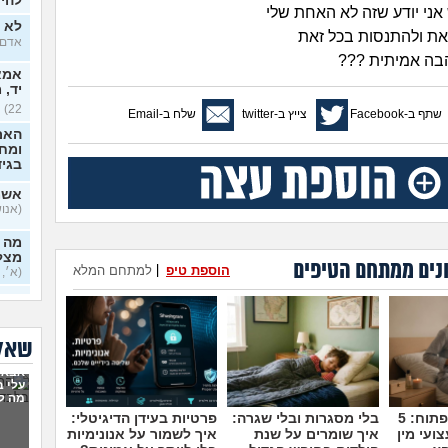
להיכ
ני יודע שזה לא האחת שלי
לא י
ת ולהתנסות בכל זאת
אדם, ב
בה אמיתית ???
אמא 
יד, 
22)
שתף ב-Facebook
צייץ ב-twitter
שלח ב-Email
האם
ומח
בגי
אשמ
(אנושי,
מה א
מצלי
נים ממתחם הטיפים
הוספת טיפ
|
למתחם המלא
(א׳, ב
בזוג
בדיי
שאלו
אקס
אבא 
בן 33)
עלי 
מה ל
בחיי
מדברים על זה פתוח: 5
בלי מסגרות ובלי שגרה:
פרטיות בעידן הדיגיטלי:
יודע
ועי מין
איך שומרים על שנת
איך לשמור על אנונימיות
בכל