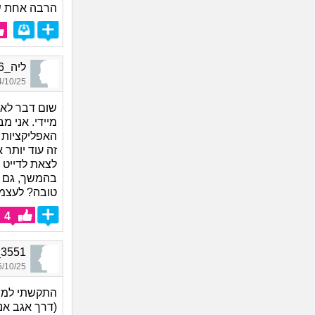
הרבה אחת שי
ליה_8456, בת 28, אורחת
10/25 14:28
שום דבר לא 
מיידי. אני מ
האפליקציות 
זה עוד יותר
לצאת לדייט 
בהמשך, גם א
טובה? לעצמך
4
f_123_3551
10/25 19:15
התקשתי למצ
(דרך אגב אני