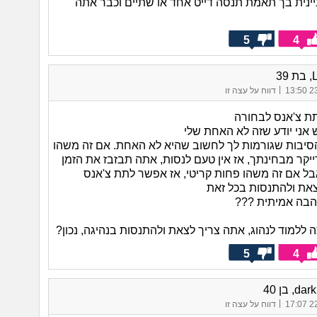
יינית בך תאמת תנסה דייט אחד או שתיים וכבר אתה
5
4
39
|
23/
דווח על עצה זו
ת צ'אנס לבחורה
אני יודע שזה לא האחת שלי
 הסיבות שגורמות לך לחשוב שהיא לא האחת. אם זה משהו
ייקר מבחינתך, אז אין טעם לנסות, אתה תבזבז את הזמן
בל אם זה משהו פחות קריטי, אז אפשר לתת צ'אנס
את ולהתנסות בכל זאת
הבה אמיתית ???
 ללמוד לנהוג, אתה צריך לצאת ולהתנסות בנהיגה, נכון?
5
4
d, בן 40
|
22/
דווח על עצה זו