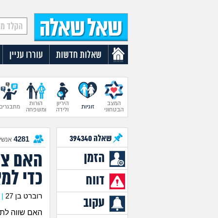
שאלות חדשות
עוררו עניין
המצב
היריון
הורות
זוגיות
מתבגרים
הבטחוני
ולידה
ומשפחה
שאלה
394340
4281
אנשים
האם צר
הזמן
כדי למ
דווח
רוברט בן 27
|
עקוב
האם שווה לת