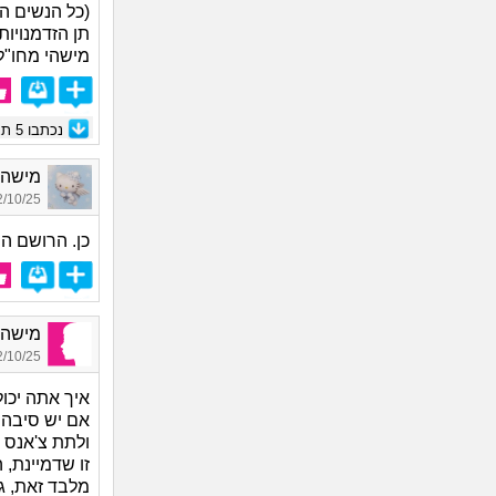
(כל הנשים הי
תן הזדמנויו
מישהי מחו"ל
נכתבו
5
תגו
מישהי,
10/25 12:59
כן. הרושם הר
מישהי,
10/25 15:44
איך אתה יכו
אם יש סיבה ט
ולתת צ'אנס ל
זו שדמיינת, 
מלבד זאת, גם