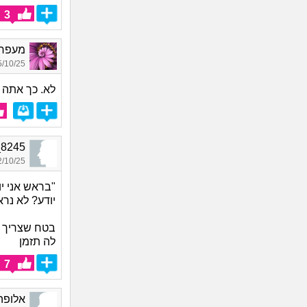
3
מעפר פ
10/25 17:56
לא. כך אתה 
y_8245, בן 24,
10/25 14:17
"בראש אני י
יודע? לא נרא
בטח שצריך לת
לה תזמן
7
אלופה_3576, בת 21,