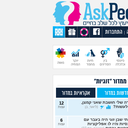
התחברות
|
פיננסי
בין
חיות
יוקר
גאווה
וכלכלה
הסדינים
מחמד
המחיה
ממדור "זוגיות"
דשות במדור
אקראיות במדור
 שלי חושבת שאני קמצן,
12
לעשות?
(ליאור, בן
עצות
תי שבן זוגי היה בעבר עם
6
יות והיו לו אפליקציות
עצות