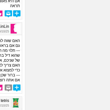
אם היא מעונ
תראה
LinLin, בת 
10/25 13:50
האם שווה לת
גם אם בראש 
--- תלוי מה
שהוא דיל בר
של שניכם, א
האם צריך לצ
כדי למצוא א
--- ברור שכן
אם אתה רוצה
ark tetris
10/25 17:07