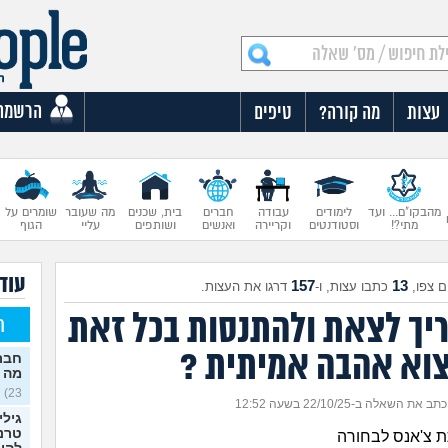
הרשמה
עצות
מה קורה?
טיפים
מהבקו"ם... ועד
לימודים
עבודה
חברים
בית, שכנים
מה שעובר
שומרים על
מתי?!
וסטודנטים
וקריירה
ואנשים
ושותפים
עליי
הגוף
עוד 
157
13
 צפו,
כתבו עצות, ו-
דרגו את העצות.
יך לצאת ולהתנסות בכל זאת
ח
צוא אהבה אמיתית ?
חברה
מה 
23)
כתב את השאלה ב-22/10/25 בשעה 12:52
גילי
טרנס
ת צ'אנס לבחורה