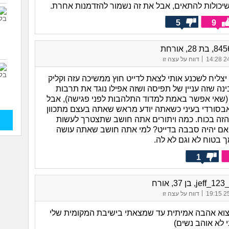
כולות להתאים, אבל את זה נשמור להזדמנות אחרת.
5
9
|
24/
דווח על עצה זו
יצליח לשכנע אותי לצאת לדייט חוץ ממשיכה עזה וקליק
בינה שזה עניין של תפיסה ושזה אפילו נוגד את תרבות
(שאי אפשר באמת למדוד התלהבות לפני פגישה), אבל
 אבסורדי בעיני כשאתה יודע מראש שאתה בעצם מתכוון
הזה בכוח. כמה ויתורים אתה חושב שתצטרך לעשות
ם יהיה סבבה בדייט? למי אתה חושב שאתה עושה
 בטוח לא וגם לא לה.
1
jef, בן 37, אורח
|
25/
דווח על עצה זו
וא אהבה אמיתית עד שמצאתי בישיבת המקומית שלי
 לא אוהב נשים)