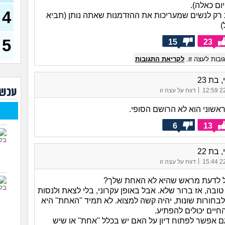
דחפת
ום כאלה).
להת
4
ת רק לנשים שמעריכות את ההזדמנות שאתה נותן (תביא
40)
)
איך 
להי
5
15
23
בעיו
בות לעצה זו.
לקריאת התגובות
לעש
 בת 23
לא 
עכשי
|
29)
22/
דווח על עצה זו
יוצא
אשוני הוא לא הרושם הסופי.
(אנוני
6
13
להתח
בטיי
26)
 בת 22
לוקח
|
22/
דווח על עצה זו
האם
ל לדעת מראש שהיא לא האחת שלך?
ובה, אז ברור שלא. אבל באופן עקרוני, בלי לצאת ולנסות
בחורות שונות, יהיה קשה למצוא. לא תמיד ''האחת'' היא
החיים יכולים להפתיע.
 אפשר לפתוח דיון על האם יש בכלל ''אחת'' או שיש