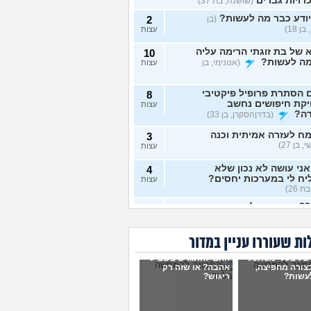
רויות גברים
(שושנה, בת 37)
ודע כבר מה לעשות?
(בן
2
ן 18)
עצות
של בת זוגתי הרימה עליה
10
מה לעשות?
(אנונימי, בן
עצות
 הסתרת פרופיל פיקטיבי
8
יקת חיפושים נחשב
עצות
דה?
(בדרןהסקרן, בן 33)
ח לעזרה אמיתית וכנה
3
 בן 27)
עצות
ני עושה לא נכון שלא
4
ח לי במערכות יחסים?
עצות
ת 26)
בת 28 ואף פעם לא הייתי
6
יות, האם לשקר על כך
עצות
ט ראשון?
(רווקה, בת 28)
ת שעוררו עניין במדור
ית מתנהגת מוזר?
(אנונימי,
3
של בעלי מסתכל
האם להתגרש בשביל
עצות
בצורה מחפיצה,
אהבה? או שזה רק
עשות?
ריגוש?
ם לא הייתי בזוגיות ואני לא
7
 איך. איך נכנסים לזוגיות
עצות
ל?
(דור, בן 25)