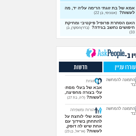
י אותה מתוך כעס. איך
עצות
מודד?
(אלכס, שם בדוי, בן
אמא של בת זוגתי הרימה עליה יד, מה
לעשות?
(אנונימי, בן 22)
להסביר לה שאני רוצה
20
האם הסתרת פרופיל פיקטיבי ומחיקת
פרד?
(עידן, בן 27)
עצות
חיפושים נחשב בגידה?
(בדרןהסקרן, בן
33)
ת ביני לבית הזוג, מה
6
ות?
(אנונימי, בן 24)
עצות
משלמת בדייטים
(אלי, בן
9
עצות
ו ב-
ת איתו היום לדייט ראשון
3
עוררו עניין
חדשות
מית, בת 18)
עצות
יל עם בנות בים/ הליכה
8
זוגיות
לת או מועדון?
(רואי, בן
עצות
אבא של בעלי מסתכל
עלי בצורה מחפיצה, מה
 אותי לדייטים גרועים
17
לעשות?
(ליה, בת 27)
 להמשיך?
(נטע, בת 21)
עצות
הורות ומשפחה
עוד שאלות חדשות במדור
אמא שלי לוחצת עליי
להתחתן בשידוך עם כל
אחת שיש לה דופק, מה
לעשות?
(אריאל, בן 23)