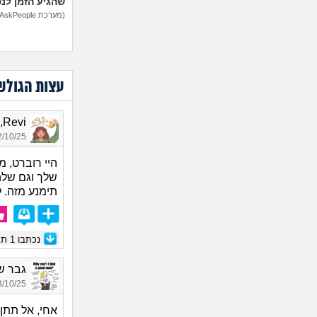
שהגיע הזמן לנ
(מערכת AskPeople)
עצות הגולש
Revi, בת 24
10/25 22:38
היי רוברט, מ
שלך וגם שלה
תימנע מזה. ל
נכתבו
1
תגו
גבר של
10/25 22:33
אחי, אל תתן 