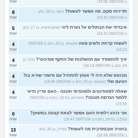
ב-29/07/26 16:56)
עצות
תדירות סקס, מה אפשר לעשות?
(נשוי, בן 28, כתב
8
ב-29/07/26 16:45)
עצות
איבדתי את הבתולים על נערת ליווי
(סתם מישהו, בן 17, כתב
5
ב-29/07/26 16:34)
עצות
לעשות קרחת ולשים פאה
(אנונימי, בן 20, כתב ב-29/07/26
4
16:23)
עצות
איך להתמודד עם ההשלכות של התקף פסיכוטי?
(ג'וני, בן
4
24, כתב ב-29/07/26 16:14)
עצות
מבואס שלא היה לי אומץ להתחיל עם מישהי שהיא בול
4
הטעם שלי
(אנונימי, בן 25, כתב ב-29/07/26 16:05)
עצות
שאלה לסטודנטים ולמהנדסי תוכנה - האם עדיין כדאי
4
ללמוד הנדסת תוכנה?
(אסראא, בת 18, כתבה ב-29/07/26
עצות
15:56)
אני כרגע רלשית האם אפשר לצאת קצונה במשאן?
0
(טל11, בת 19, כתבה ב-26/07/26 16:47)
עצות
בחורה אובססיבית מה לעשות?
(אלירן, בן 30, כתב
13
ב-26/07/26 16:36)
עצות