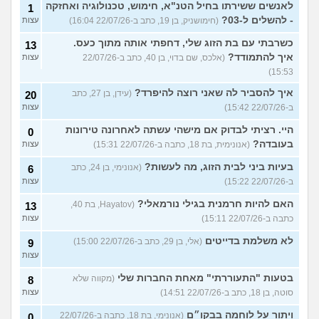
לאנשים ששירתו בחיל הטנ"א, חימוש, טכנולוגיה ואחזקה
1
- להשלים ל-03?
(חימושניק, בן 19, כתב ב-22/07/26 16:04)
עצות
כשרבתי עם בת הזוג שלי, דחפתי אותה מתוך כעס.
13
איך להתמודד?
(אלכס, שם בדוי, בן 40, כתב ב-22/07/26
עצות
15:53)
איך להסביר לה שאני רוצה להיפרד?
(עידן, בן 27, כתב
20
ב-22/07/26 15:42)
עצות
היי. רציתי לבדוק אם מישהי עשתה לאחרונה טירונות
0
בעובדה?
(אנונימית, בת 18, כתבה ב-22/07/26 15:31)
עצות
בעיות ביני לבית הזוג, מה לעשות?
(אנונימי, בן 24, כתב
6
ב-22/07/26 15:22)
עצות
האם להיות חרמנית בגילי נורמאלי?
(Hayatov, בת 40,
13
כתבה ב-22/07/26 15:11)
עצות
לא משלמת בדייטים
(אלי, בן 29, כתב ב-22/07/26 15:00)
9
עצות
בטעות "התעוררתי" מאחת החברות שלי
(מקווה שלא
8
סוטה, בן 18, כתב ב-22/07/26 14:51)
עצות
ויתור על לוחמה בבקו״ם
(אנונימי, בת 18, כתבה ב-22/07/26
0