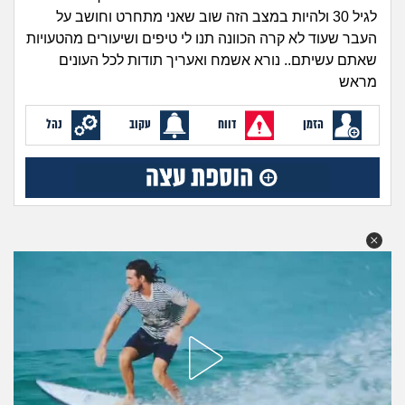
זוגיות
חיפוש שאלות
לגיל 30 ולהיות במצב הזה שוב שאני מתחרט וחושב על
|
העבר שעוד לא קרה הכוונה תנו לי טיפים ושיעורים מהטעויות
היריון ולידה
הרשמה
התחברות
שאתם עשיתם.. נורא אשמח ואעריך תודות לכל העונים
מראש
הורות ומשפחה
הזמן
דווח
עקוב
נהל
מתבגרים
מהבקו"ם... ועד מתי?!
לימודים וסטודנטים
עבודה וקריירה
חברים ואנשים
בית, שכנים ושותפים