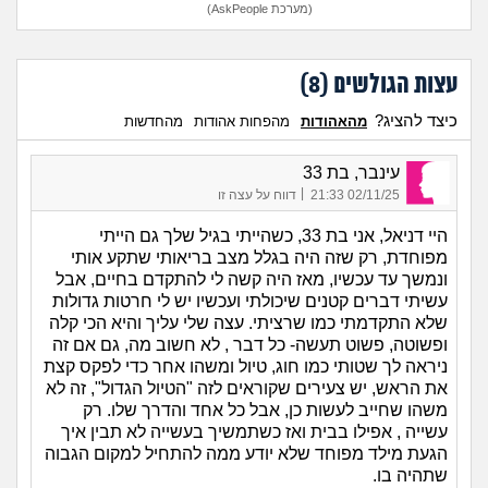
(מערכת AskPeople)
עצות הגולשים (
8
)
כיצד להציג?
מהאהודות
מהפחות אהודות
מהחדשות
עינבר, בת 33
|
02/11/25 21:33
דווח על עצה זו
היי דניאל, אני בת 33, כשהייתי בגיל שלך גם הייתי
מפוחדת, רק שזה היה בגלל מצב בריאותי שתקע אותי
ונמשך עד עכשיו, מאז היה קשה לי להתקדם בחיים, אבל
עשיתי דברים קטנים שיכולתי ועכשיו יש לי חרטות גדולות
שלא התקדמתי כמו שרציתי. עצה שלי עליך והיא הכי קלה
ופשוטה, פשוט תעשה- כל דבר , לא חשוב מה, גם אם זה
ניראה לך שטותי כמו חוג, טיול ומשהו אחר כדי לפקס קצת
את הראש, יש צעירים שקוראים לזה "הטיול הגדול", זה לא
משהו שחייב לעשות כן, אבל כל אחד והדרך שלו. רק
עשייה , אפילו בבית ואז כשתמשיך בעשייה לא תבין איך
הגעת מילד מפוחד שלא יודע ממה להתחיל למקום הגבוה
שתהיה בו.