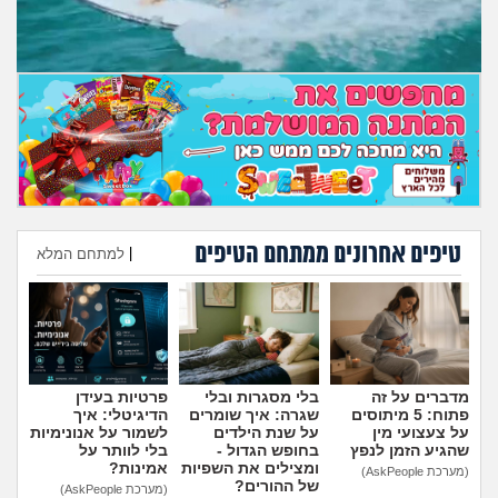
מה שעובר עליי
שומרים על הגוף
פיננסי וכלכלה
בין הסדינים
חיות מחמד
טיפים אחרונים ממתחם הטיפים
|
למתחם המלא
הוספת טיפ
יוקר המחיה
גאווה
מדברים על זה
בלי מסגרות ובלי
פרטיות בעידן
פתוח: 5 מיתוסים
שגרה: איך שומרים
הדיגיטלי: איך
על צעצועי מין
על שנת הילדים
לשמור על אנונימיות
שהגיע הזמן לנפץ
בחופש הגדול -
בלי לוותר על
ומצילים את השפיות
אמינות?
(מערכת AskPeople)
של ההורים?
(מערכת AskPeople)