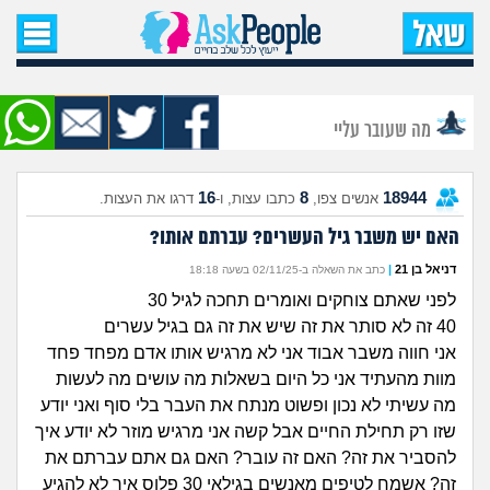
עמוד הבית
שאל שאלה
מה שעובר עליי
שאלות חדשות
16
8
18944
אנשים צפו,
כתבו עצות, ו-
דרגו את העצות.
שאלות שעוררו עניין
האם יש משבר גיל העשרים? עברתם אותו?
עצות חדשות
דניאל בן 21
|
כתב את השאלה ב-02/11/25 בשעה 18:18
לפני שאתם צוחקים ואומרים תחכה לגיל 30
מה קורה כאן?
40 זה לא סותר את זה שיש את זה גם בגיל עשרים
אני חווה משבר אבוד אני לא מרגיש אותו אדם מפחד פחד
מתחם הטיפים
מוות מהעתיד אני כל היום בשאלות מה עושים מה לעשות
מה עשיתי לא נכון ופשוט מנתח את העבר בלי סוף ואני יודע
מדורים
שזו רק תחילת החיים אבל קשה אני מרגיש מוזר לא יודע איך
להסביר את זה? האם זה עובר? האם גם אתם עברתם את
זה? אשמח לטיפים מאנשים בגילאי 30 פלוס איך לא להגיע