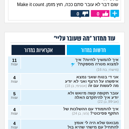
שום דבר לא עובר סתם ככה, חוץ מזמן. Make it count
0
0
עוד ממדור "מה שעובר עליי"
חדשות במדור
אקראיות במדור
איך להמשיך לחיות? איך
11
למצוא מטרה מספקת?
עצות
(מישהי, בת 16)
אני די בטוח שאני נמצא
4
איפשהו על הרצף ואני לא יודע
עצות
מה לעשות עם זה
(אנונימי, בן 18)
עובר תקופה קשה מיואש ולא
5
יודע איך להיתקדם האלה
עצות
(אבי99, בן 22)
איך להתמודד עם ההשלכות של
4
התקף פסיכוטי?
(ג'וני, בן 24)
עצות
מבואס שלא היה לי אומץ
4
להתחיל עם מישהי שהיא בול
עצות