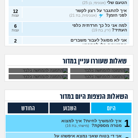
הטעם שלי
(אנונימי, בן 25)
איך להתגבר על רצון לקשר
12
לפני הזמן?
(אנונימית, בת 21)
עצות
למה אני כל כך חרדתית כלפי
6
העתיד?
(ירין, בת 19)
עצות
אני לא מסוגל לעבור משברים
2
מתמשכים בלי להתפרץ
עצות
הגיוני שפסיכיאטר
מה קורה אם עוברים
(Supervegeta, בן 29)
מתנהג ככה?
עם נר דלוק מול מראה
גיליתי שאני סובל מ
למי אפשר לפנות כדי
בלילה?
בעלי חסר רגשות באופן מדאיג
OCD, איך להתמודד
להפסיק מפגעי רעש
13
שאלות שעוררו עניין במדור
עם הדיכאון?
במדינת ישראל? אבל
(אנונימית, בת 33)
עצות
באמת?
מרגיש תקוע בחיים, איך
2
להתמודד?
(zak, בן 25)
עצות
מה עושים עם החיים עכשיו?
4
(אנוני, בת 18)
עצות
השאלות הנצפות ה
יום
במדור
איך לספר לבן זוג שלי על
5
תקיפה מינית?
(מבולבלת, בת 27)
עצות
היום
השבוע
החודש
אני כבר לא נער. והזמן טס
2
1
למה אני לא מקבל את זה שאני
איך להמשיך לחיות? איך למצוא
עצות
כבר לא ילד יותר?
מטרה מספקת?
(היו זמנים
(מישהי, בת 16)
בהוליווד, בן 27)
אני די בטוח שאני נמצא איפשהו על