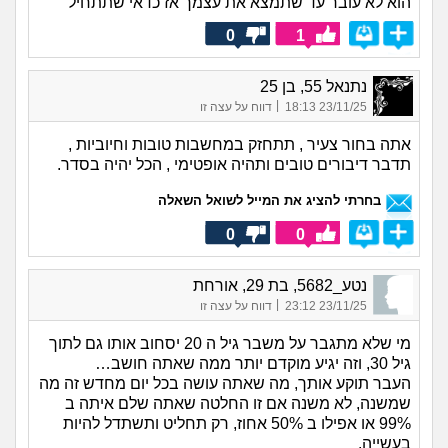
הוא לא עובר עד שתמצא את עצמך אז כדאי שתתחיל
0
1
נתנאל 55, בן 25
|
23/11/25 18:13
דווח על עצה זו
אתה בחור צעיר , תתחזק במחשבות טובות וחיוביות ,
תדבר דיבורים טובים ותהיה אופטימי , הכל יהיה בסדר.
בחרתי להציג את המייל לשואל השאלה
0
0
נטע_5682, בת 29, אורחת
|
23/11/25 23:12
דווח על עצה זו
מי שלא מתגבר על משבר גיל ה 20 יסחוב אותו גם לתוך
גיל 30, וזה יגיע מוקדם יותר ממה שאתה חושב…
העבר תוקע אותך, מה שאתה עושה בכל יום מחדש זה מה
שמשנה, לא משנה אם זו החלטה שאתה שלם איתה ב
99% או אפילו ב 50% אחוז, רק תחליט ותשתדל להיות
בעשייה.