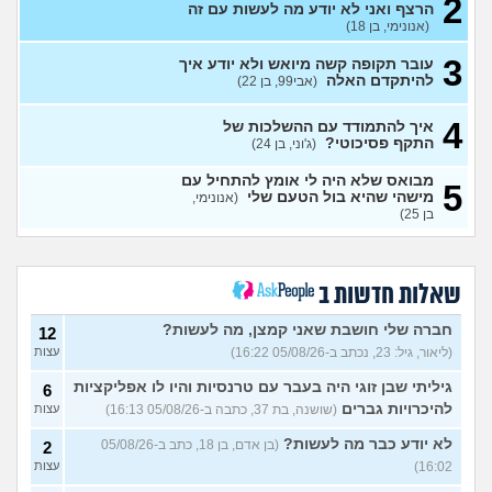
2
חושב להתאשפז *שוב* מרצון,
7
הרצף ואני לא יודע מה לעשות עם זה
או לשכב באמצע הרחוב
עצות
(אנונימי, בן 18)
(asdasd, בן 30)
3
עובר תקופה קשה מיואש ולא יודע איך
מה לדעתכם אני צריך לעשות?
8
להיתקדם האלה
(אבי99, בן 22)
אני באמת שונא לקום כל יום
עצות
לעבוד
(אזרח, בן 20)
4
איך להתמודד עם ההשלכות של
נקלעתי לעימות פיזי
(דורון,
9
התקף פסיכוטי?
(ג'וני, בן 24)
עצות
בן 41)
מבואס שלא היה לי אומץ להתחיל עם
5
נזכר במעשים מביכים מתקופה
6
מישהי שהיא בול הטעם שלי
(אנונימי,
רעה
(אף_אחד, בן 29)
עצות
בן 25)
העבודה הפכה להיות אובססיה,
4
כאשר אני לא עובד או מרוויח
עצות
כסף יש מעלי שד אשמה
שאלות חדשות ב
(אנונימי, בן 25)
הרס עצמי בזוגיות
(ט אנונימית,
5
חברה שלי חושבת שאני קמצן, מה לעשות?
12
בת 23)
עצות
(ליאור, גיל: 23, נכתב ב-05/08/26 16:22)
עצות
עדיין מוצצת אצבע כהרגעה,
7
גיליתי שבן זוגי היה בעבר עם טרנסיות והיו לו אפליקציות
מה ניתן לעשות?
6
(נרקיס, בת
עצות
להיכרויות גברים
(שושנה, בת 37, כתבה ב-05/08/26 16:13)
עצות
30)
מסדר את ארון הילדות בבית
5
לא יודע כבר מה לעשות?
(בן אדם, בן 18, כתב ב-05/08/26
2
ההורים ומוצף בזכרונות. איך
עצות
16:02)
עצות
להתמודד?
(כבר גדול, בן 35)