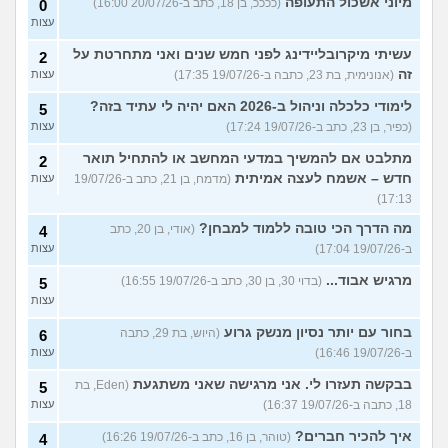
מיוני אשכול התעופה
(ככככ, בן 18, כתב ב-20/07/26 16:00)
0
עצות
עשיתי מיקרובליידינג לפני חמש שנים ואני מתחרטת על
2
זה
(אנונימית, בת 23, כתבה ב-19/07/26 17:35)
עצות
לימודי כלכלה וניהול ב-2026 האם יהיה לי עתיד בזה?
5
(כפיר, בן 23, כתב ב-19/07/26 17:24)
עצות
מתלבט אם להמשיך במדעי המחשב או להתחיל תואר
2
חדש – אשמח לעצה אמיתית
(מדמח, בן 21, כתב ב-19/07/26
עצות
17:13)
מה הדרך הכי טובה ללמוד למבחן?
(אודי, בן 20, כתב
4
ב-19/07/26 17:04)
עצות
מרגיש אבוד...
(בדוי 30, בן 30, כתב ב-19/07/26 16:55)
5
עצות
בחור עם יותר נסיון מנשק גרוע
(היוש, בת 29, כתבה
6
ב-19/07/26 16:46)
עצות
בבקשה תעזרו לי. אני מרגישה שאני משתגעת
(Eden, בת
5
18, כתבה ב-19/07/26 16:37)
עצות
איך להכיר חברים?
(טוהר, בן 16, כתב ב-19/07/26 16:26)
4