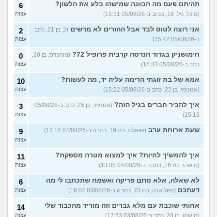
איך מפסיקים לפחד מזה שהזמן
תהיתם פעם מה הכוונה שמישהו בלע את הלשון?
9
6
עובר?
(אליזבת, בת 24)
עצות
(מיכל, גיל: 18, נכתב ב-05/08/26 15:51)
עצות
עם מי אנשים מתייעצים כל
5
אני רוצה לטוס לבד אבל ההורים לא מרשים
(כ, בן 21, כתב
2
הזמן?
(פפרוני, בן 25)
עצות
ב-05/08/26 15:42)
עצות
מאבד את הרעב בחיים שלי
3
חימושניק בגדוד הנדסה קרבית פרופיל 72?
(מוהנדס, בן 20,
0
ורוצה לחזור לזה!
(זלדוס, בן 22)
עצות
כתב ב-05/08/26 15:33)
עצות
בודדה מאוד בלי חברים כבר 5
5
אמא של בת זוגתי הרימה עליה יד, מה לעשות?
שנים ולא יודעת איפה להכיר
10
עצות
(עדן, בת 23)
(אנונימי, בן 22, כתב ב-05/08/26 15:22)
עצות
עוד שאלות חדשות במדור
איך להכיר חברים בגיל הזה?
(אנונימי, בן 25, כתב ב-05/08/26
3
15:13)
עצות
שעת ארוחת ערב
(שואלת, בת 19, כתבה ב-04/08/26 13:14)
9
עצות
איך להמשיך לחיות? איך למצוא מטרה מספקת?
11
(מישהי, בת 16, כתבה ב-04/08/26 13:05)
עצות
לא שאלה, אלא סתם פריקה ואשמח שתכתבו לי מה
6
דעתכם
(נפוליטנה, בת 23, כתבה ב-03/08/26 18:04)
עצות
אחותי שוכבת עם מלא גברים וזה מוריד מהכבוד שלי
14
(מישהו, בן 20, כתב ב-03/08/26 17:53)
עצות