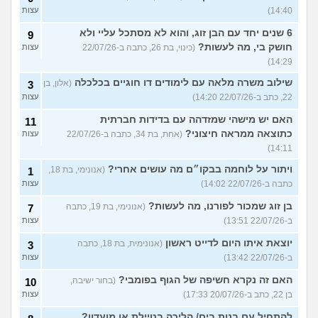
14:40)
עצות
6 שנים יחד עם הבן זוג, והוא לא מסתכל עליי ולא
9
חושק בי, מה לעשות?
(כינוי, בת 26, כתבה ב-22/07/26
עצות
14:29)
שילוב משרה מלאה עם לימודים דו חוגיים בכלכלה
(אלון, בן
3
22, כתב ב-22/07/26 14:20)
עצות
האם יש מישהי שמזדהה עם בדידות חברתית
11
כתוצאה ממראה חיצוני?
(אחת, בת 34, כתבה ב-22/07/26
עצות
14:11)
ויתור על לוחמה בבקו״ם מה עושים אחרי?
(אנונימי, בת 18,
1
כתבה ב-22/07/26 14:02)
עצות
בן זוג שמכור לפורנו, מה לעשות?
(אנונימי, בת 19, כתבה
7
ב-22/07/26 13:51)
עצות
יוצאת איתו היום לדייט ראשון
(אנונימית, בת 18, כתבה
3
ב-22/07/26 13:42)
עצות
האם זה נקרא חשיפה של הגוף בפומבי?
(בחור ישיבה,
10
בן 22, כתב ב-20/07/26 17:33)
עצות
להתחיל עם בנות בים/ הליכה בטיילת או מועדון?