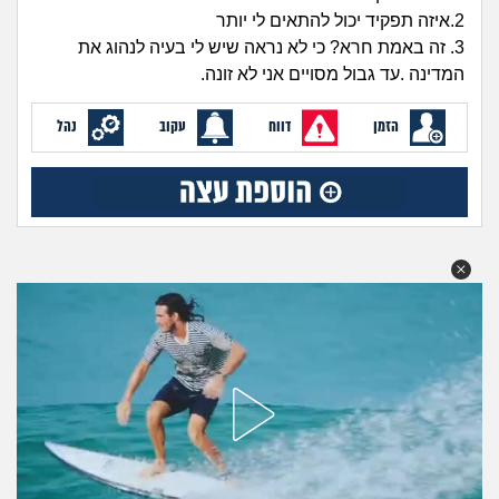
זוגיות
חיפוש שאלות
2.איזה תפקיד יכול להתאים לי יותר
|
3. זה באמת חרא? כי לא נראה שיש לי בעיה לנהוג את
היריון ולידה
הרשמה
התחברות
המדינה .עד גבול מסויים אני לא זונה.
הורות ומשפחה
הזמן
דווח
עקוב
נהל
מתבגרים
מהבקו"ם... ועד מתי?!
לימודים וסטודנטים
עבודה וקריירה
חברים ואנשים
בית, שכנים ושותפים