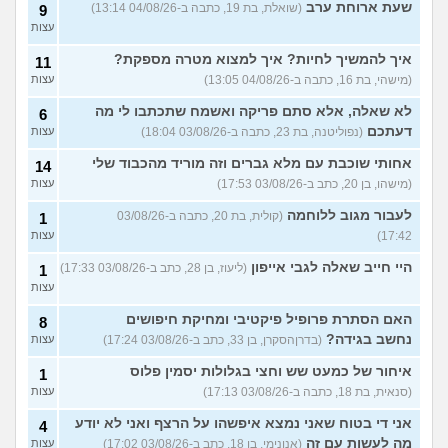
שעת ארוחת ערב
(שואלת, בת 19, כתבה ב-04/08/26 13:14)
9
עצות
איך להמשיך לחיות? איך למצוא מטרה מספקת?
11
(מישהי, בת 16, כתבה ב-04/08/26 13:05)
עצות
לא שאלה, אלא סתם פריקה ואשמח שתכתבו לי מה
6
דעתכם
(נפוליטנה, בת 23, כתבה ב-03/08/26 18:04)
עצות
אחותי שוכבת עם מלא גברים וזה מוריד מהכבוד שלי
14
(מישהו, בן 20, כתב ב-03/08/26 17:53)
עצות
לעבור מגוב ללוחמה
(קולית, בת 20, כתבה ב-03/08/26
1
17:42)
עצות
היי חייב שאלה לגבי אייפון
(ליעוז, בן 28, כתב ב-03/08/26 17:33)
1
עצות
האם הסתרת פרופיל פיקטיבי ומחיקת חיפושים
8
נחשב בגידה?
(בדרןהסקרן, בן 33, כתב ב-03/08/26 17:24)
עצות
איחור של כמעט שש וחצי בגלולות יסמין פלוס
1
(סנאית, בת 18, כתבה ב-03/08/26 17:13)
עצות
אני די בטוח שאני נמצא איפשהו על הרצף ואני לא יודע
4
מה לעשות עם זה
(אנונימי, בן 18, כתב ב-03/08/26 17:02)
עצות