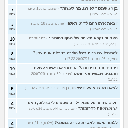
בן זוג שמכור לפורנו, מה לעשות?
(אנונימי, בת 19, כתבה
7
ב-22/07/26 13:51)
עצות
יוצאת איתו היום לדייט ראשון
(אנונימית, בת 18, כתבה
3
ב-22/07/26 13:42)
עצות
האם זה נקרא חשיפה של הגוף בפומבי?
(בחור ישיבה,
10
בן 22, כתב ב-20/07/26 17:33)
עצות
להתחיל עם בנות בים/ הליכה בטיילת או מועדון?
8
(רואי, בן 26, כתב ב-20/07/26 17:22)
עצות
פתחתי תיבת פנדורה? הכנסתי את אשתי לעולם
10
התכנים ועכשיו אני חושש
(אבי, בן 30, כתב ב-20/07/26
עצות
17:11)
לצאת מהצבא על נפשי
(יוני, בן 19, כתב ב-20/07/26 17:02)
5
עצות
חלום שחוזר על עצמו ילדים שבאים לי בחלום, האם
4
יש משמעות לחלומות?
(אב עובד, בן 44, כתב ב-20/07/26
עצות
16:53)
ללמוד סיעוד למטרת הגירה במצבי?
(אלכס, בן 31, כתב
4