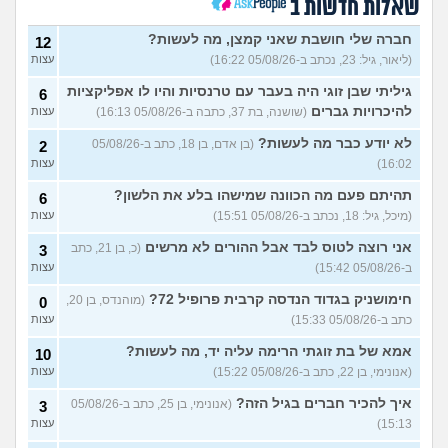
מנהל רשת בחיל התקשוב או
שאלות חדשות ב
0
לוחם הגנה אווירית?
(Maor,
עצות
בן 19)
חברה שלי חושבת שאני קמצן, מה לעשות?
12
(ליאור, גיל: 23, נכתב ב-05/08/26 16:22)
עצות
שתי אופציות קשות לפני
2
השירות בצה"ל
(ניצן, בן 18)
עצות
גיליתי שבן זוגי היה בעבר עם טרנסיות והיו לו אפליקציות
6
התנשקתי עם מישהו מהבסיס
6
להיכרויות גברים
(שושנה, בת 37, כתבה ב-05/08/26 16:13)
עצות
שלי ואני לא יודעת מה אני
עצות
מרגישה לגבי זה
(תמר, בת 20)
לא יודע כבר מה לעשות?
(בן אדם, בן 18, כתב ב-05/08/26
2
16:02)
עצות
אפשרי לקבל מנ״תית בסירוב
0
בבאקום?
(ליה, בת 20)
עצות
תהיתם פעם מה הכוונה שמישהו בלע את הלשון?
6
מסלול אופק מודיעין - האם
2
(מיכל, גיל: 18, נכתב ב-05/08/26 15:51)
עצות
כדאי?
(ליהי, בת 18)
עצות
אני רוצה לטוס לבד אבל ההורים לא מרשים
(כ, בן 21, כתב
3
מה לסמן בשאלון העדפות אם
1
ב-05/08/26 15:42)
עצות
אני לא רוצה קרבי?
(אנונימי, בן
עצות
17)
חימושניק בגדוד הנדסה קרבית פרופיל 72?
(מוהנדס, בן 20,
0
כתב ב-05/08/26 15:33)
עצות
עוד שאלות חדשות במדור
אמא של בת זוגתי הרימה עליה יד, מה לעשות?
10
(אנונימי, בן 22, כתב ב-05/08/26 15:22)
עצות
איך להכיר חברים בגיל הזה?
(אנונימי, בן 25, כתב ב-05/08/26
3
15:13)
עצות