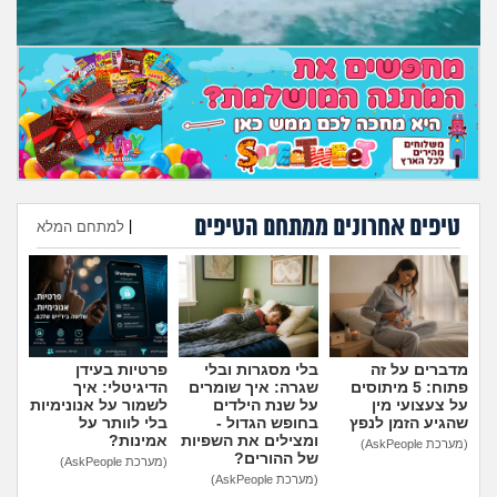
מה שעובר עליי
שומרים על הגוף
פיננסי וכלכלה
בין הסדינים
טיפים אחרונים ממתחם הטיפים
|
למתחם המלא
חיות מחמד
הוספת טיפ
יוקר המחיה
גאווה
מדברים על זה
בלי מסגרות ובלי
פרטיות בעידן
פתוח: 5 מיתוסים
שגרה: איך שומרים
הדיגיטלי: איך
על צעצועי מין
על שנת הילדים
לשמור על אנונימיות
שהגיע הזמן לנפץ
בחופש הגדול -
בלי לוותר על
ומצילים את השפיות
אמינות?
(מערכת AskPeople)
של ההורים?
(מערכת AskPeople)
(מערכת AskPeople)