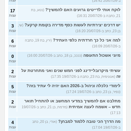
ב-20/07/26 16:42)
עצות
לוקח אותי לדייטים גרועים האם להמשיך?
(נטע, בת
17
21, כתבה ב-20/07/26 16:31)
עצות
יש דרכים יצירתיות לעשות כסף מדירה בקומת קרקע?
(שי,
3
בן 23, כתב ב-20/07/26 16:20)
עצות
למה אני כל כך חרדתית כלפי העתיד?
(ירין, בת 19, כתבה
6
ב-20/07/26 16:09)
עצות
מיוני אשכול התעופה
(ככככ, בן 18, כתב ב-20/07/26 16:00)
0
עצות
עשיתי מיקרובליידינג לפני חמש שנים ואני מתחרטת על
2
זה
(אנונימית, בת 23, כתבה ב-19/07/26 17:35)
עצות
לימודי כלכלה וניהול ב-2026 האם יהיה לי עתיד בזה?
5
(כפיר, בן 23, כתב ב-19/07/26 17:24)
עצות
מתלבט אם להמשיך במדעי המחשב או להתחיל תואר
2
חדש – אשמח לעצה אמיתית
(מדמח, בן 21, כתב ב-19/07/26
עצות
17:13)
מה הדרך הכי טובה ללמוד למבחן?
(אודי, בן 20, כתב
4
ב-19/07/26 17:04)
עצות