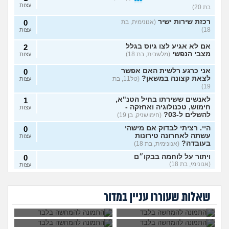
עצות
בת 20)
רכזת שירות ישיר
(אנונימית, בת
0
18)
עצות
אם לא אגיע לצו גיוס בגלל
2
מצבי הנפשי
(מלשבית, בת 18)
עצות
אני כרגע רלשית האם אפשר
0
לצאת קצונה במשאן?
(טל11, בת
עצות
19)
לאנשים ששירתו בחיל הטנ"א,
1
חימוש, טכנולוגיה ואחזקה -
עצות
להשלים ל-03?
(חימושניק, בן 19)
היי. רציתי לבדוק אם מישהי
0
עשתה לאחרונה טירונות
עצות
בעובדה?
(אנונימית, בת 18)
ויתור על לוחמה בבקו״ם
0
(אנונימי, בת 18)
עצות
אני רוצה להתגייס
השתחררתי מהצבא
ללוחמה. האם גברים
על פרופיל 21
ויתור על לוחמה בבקו״ם מה
1
לא מעוניינת לקבל את
איך להתמודד עם
ימנעו לצאת איתי?
ומתחרטת, אפשר
עושים אחרי?
(אנונימי, בת 18)
עצות
החיסונים בבקום, אני
החרטה על אי עשיית
לחזור לשרת?
שאלות שעוררו עניין במדור
יכולה לוותר?
צבא?
לצאת מהצבא על נפשי
(יוני, בן
5
19)
עצות