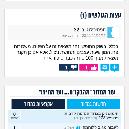
עצות הגולשים (
1
)
הפסיכילוג, בן 32
|
11/11/25 23:11
דווח על עצה זו
בכללי בשוק החופשי נהג משאית זה על הפנים. משכורות
פח. המון שעות עצבים ותחושת ניצול. אלא אם כן תקנה
משאית מנוף 100 טון זה כבר סיפור אחר
1
1
עוד ממדור "מהבקו"ם... ועד מתי?!"
חדשות במדור
אקראיות במדור
חימושניק בגדוד הנדסה קרבית
0
פרופיל 72?
(מוהנדס, בן 20)
עצות
לעבור מגוב ללוחמה
(קולית,
1