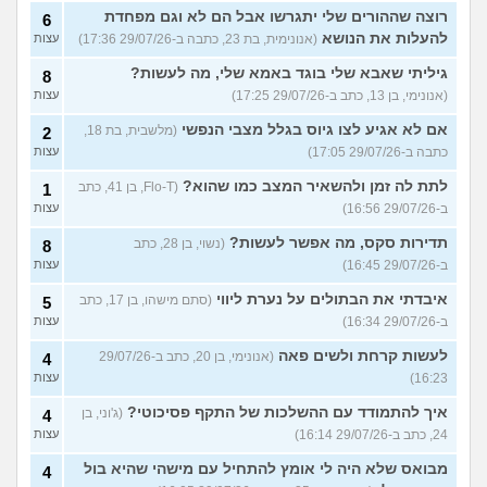
רוצה שההורים שלי יתגרשו אבל הם לא וגם מפחדת
6
להעלות את הנושא
(אנונימית, בת 23, כתבה ב-29/07/26 17:36)
עצות
גיליתי שאבא שלי בוגד באמא שלי, מה לעשות?
8
(אנונימי, בן 13, כתב ב-29/07/26 17:25)
עצות
אם לא אגיע לצו גיוס בגלל מצבי הנפשי
(מלשבית, בת 18,
2
כתבה ב-29/07/26 17:05)
עצות
לתת לה זמן ולהשאיר המצב כמו שהוא?
(Flo-T, בן 41, כתב
1
ב-29/07/26 16:56)
עצות
תדירות סקס, מה אפשר לעשות?
(נשוי, בן 28, כתב
8
ב-29/07/26 16:45)
עצות
איבדתי את הבתולים על נערת ליווי
(סתם מישהו, בן 17, כתב
5
ב-29/07/26 16:34)
עצות
לעשות קרחת ולשים פאה
(אנונימי, בן 20, כתב ב-29/07/26
4
16:23)
עצות
איך להתמודד עם ההשלכות של התקף פסיכוטי?
(ג'וני, בן
4
24, כתב ב-29/07/26 16:14)
עצות
מבואס שלא היה לי אומץ להתחיל עם מישהי שהיא בול
4