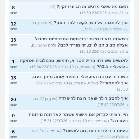
האם מה שאני מרגיש זה הגיוני ותקין?
(לירון,
8
בן 31, כתב ב-23/07/26 15:50)
עצות
איך להתגבר על רצון לקשר לפני הזמן?
(אנונימית, בת
12
21, כתבה ב-23/07/26 15:39)
עצות
כשאתם רואים מישהי ברשתות החברתיות שהכול
13
אצלה סביב הבילויים, זה מוריד לכם?
(לחם ושעשועים,
עצות
בן 36, כתב ב-22/07/26 16:13)
לאנשים ששירתו בחיל הטנ"א, חימוש, טכנולוגיה ואחזקה
1
- להשלים ל-03?
(חימושניק, בן 19, כתב ב-22/07/26 16:04)
עצות
כשרבתי עם בת הזוג שלי, דחפתי אותה מתוך כעס.
13
איך להתמודד?
(אלכס, שם בדוי, בן 40, כתב ב-22/07/26
עצות
15:53)
איך להסביר לה שאני רוצה להיפרד?
(עידן, בן 27, כתב
20
ב-22/07/26 15:42)
עצות
היי. רציתי לבדוק אם מישהי עשתה לאחרונה טירונות
0
בעובדה?
(אנונימית, בת 18, כתבה ב-22/07/26 15:31)
עצות
בעיות ביני לבית הזוג, מה לעשות?
(אנונימי, בן 24, כתב
6
ב-22/07/26 15:22)
עצות