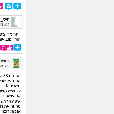
הילי_9877, בת 27, אורחת
11/25 17:15
יותר מדי ציפ
הוא יעזוב או
7
ark tetris
11/25 03:21
את בת 38 ואם השטויות האלה את מתעסקת?!?!?
את בגיל שכל
משפחה!
עד שיש משהו
את עושה סרט
איפה הראש ש
מה זה את רו
אז את רוצה! את בת 38 לא 28 אין ל