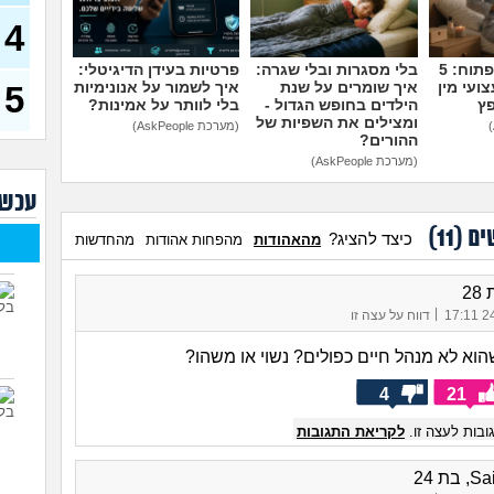
דחפת
להת
4
40)
מדברים על זה פתוח: 5
בלי מסגרות ובלי שגרה:
פרטיות בעידן הדיגיטלי:
איך 
להי
ועי מין
איך שומרים על שנת
איך לשמור על אנונימיות
5
פץ
הילדים בחופש הגדול -
בלי לוותר על אמינות?
ומצילים את השפיות של
בעיו
(מערכת AskPeople)
לעש
ההורים?
(מערכת AskPeople)
לא 
עכשי
29)
יוצא
ים (
11
)
כיצד להציג?
מהאהודות
מהפחות אהודות
מהחדשות
(אנוני
להתח
בטיי
|
24/
דווח על עצה זו
26)
לוקח
וא לא מנהל חיים כפולים? נשוי או משהו?
האם
4
21
בות לעצה זו.
לקריאת התגובות
בת 24