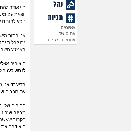
נהל
היי אודה להתי
יוצאת עם מיש
תגיות
נוסע להורים ש
#איומים
#ה-X שלי
אני בתור מיש
#החיים בשניים
גם לבלות יחד
באמצע השבוע 
הוא היה אצלי
לנסוע לעזור ל
בדיעבד אני מ
עם חברים ועי
ההורים שלו ב
מבינה שזה נו
הקרוב שאשמח
הוא דחה את ה