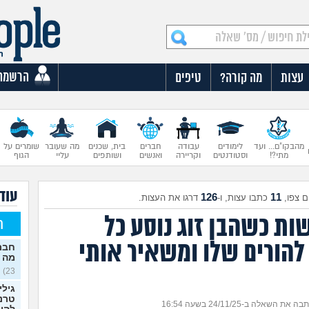
הרשמה
עצות
מה קורה?
טיפים
מהבקו"ם... ועד
לימודים
עבודה
חברים
בית, שכנים
מה שעובר
שומרים על
מתי?!
וסטודנטים
וקריירה
ואנשים
ושותפים
עליי
הגוף
עוד 
126
11
 צפו,
כתבו עצות, ו-
דרגו את העצות.
ות כשהבן זוג נוסע כל
ח
להורים שלו ומשאיר אותי
חברה
מה 
23)
גילי
טרנס
ה את השאלה ב-24/11/25 בשעה 16:54