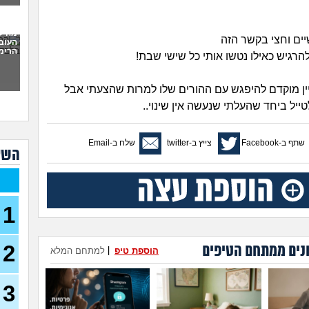
לתת 
כמו
מה ל
יים וחצי בקשר הזה
העוב
לעש
הרימה
רגיש כאילו נטשו אותי כל שישי שבת!
(אנונימ
מבוא
ן מוקדם להיפגש עם ההורים שלו למרות שהצעתי אבל
להתח
הטע
טייל ביחד שהעלתי שנעשה אין שינוי..
בחו
שתף ב-Facebook
צייץ ב-twitter
שלח ב-Email
מתכנ
השא
לכם
האם 
ותקי
1
איך 
לפני
2
נים ממתחם הטיפים
כשא
הוספת טיפ
|
למתחם המלא
החב
הביל
(לחם 
3
כשרב