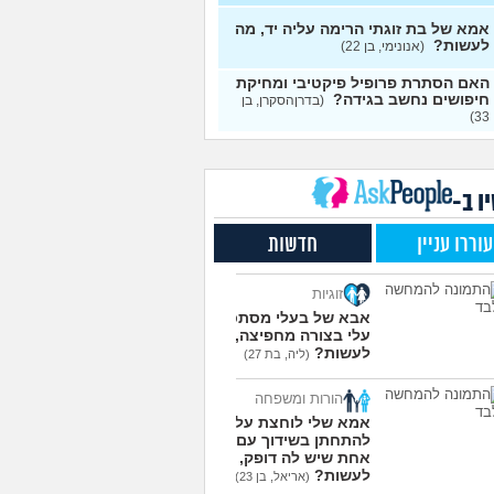
י אותה מתוך כעס. איך
עצות
מודד?
(אלכס, שם בדוי, בן
אמא של בת זוגתי הרימה עליה יד, מה
לעשות?
(אנונימי, בן 22)
להסביר לה שאני רוצה
20
האם הסתרת פרופיל פיקטיבי ומחיקת
פרד?
(עידן, בן 27)
עצות
חיפושים נחשב בגידה?
(בדרןהסקרן, בן
33)
ת ביני לבית הזוג, מה
6
ות?
(אנונימי, בן 24)
עצות
משלמת בדייטים
(אלי, בן
9
עצות
ו ב-
ת איתו היום לדייט ראשון
3
עוררו עניין
חדשות
מית, בת 18)
עצות
יל עם בנות בים/ הליכה
8
זוגיות
לת או מועדון?
(רואי, בן
עצות
אבא של בעלי מסתכל
עלי בצורה מחפיצה, מה
 אותי לדייטים גרועים
17
לעשות?
(ליה, בת 27)
 להמשיך?
(נטע, בת 21)
עצות
הורות ומשפחה
עוד שאלות חדשות במדור
אמא שלי לוחצת עליי
להתחתן בשידוך עם כל
אחת שיש לה דופק, מה
לעשות?
(אריאל, בן 23)