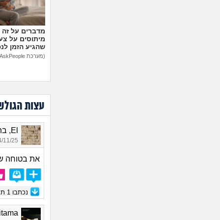
מיתוסים על צעצ
שהגיע הזמן לנ
(מערכת AskPeople)
עצות הגולש
El, בת 28
11/25 17:11
את בטוחה שה
נכתבו
1
תגו
Saitama, 