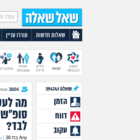
שאלות חדשות
עוררו עניין
המצב
היריון
הורות
זוגיות
מתבגרים
הבטחוני
ולידה
ומשפחה
שאלה
394741
3604
אנשים
מה לעש
הזמן
סופ"ש 
דווח
לבד?
עקוב
Any בת 38
|
כתב