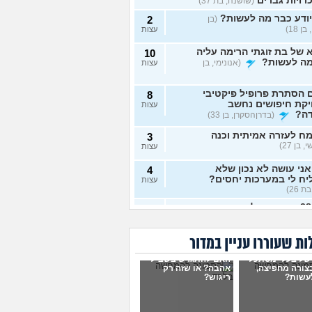
רויות גברים
(שושנה, בת 37)
ודע כבר מה לעשות?
(בן
2
ן 18)
עצות
של בת זוגתי הרימה עליה
10
מה לעשות?
(אנונימי, בן
עצות
 הסתרת פרופיל פיקטיבי
8
יקת חיפושים נחשב
עצות
דה?
(בדרןהסקרן, בן 33)
ח לעזרה אמיתית וכנה
3
 בן 27)
עצות
ני עושה לא נכון שלא
4
ח לי במערכות יחסים?
עצות
ת 26)
בת 28 ואף פעם לא הייתי
6
יות, האם לשקר על כך
עצות
ט ראשון?
(רווקה, בת 28)
ת שעוררו עניין במדור
ית מתנהגת מוזר?
(אנונימי,
3
של בעלי מסתכל
האם להתגרש בשביל
עצות
בצורה מחפיצה,
אהבה? או שזה רק
עשות?
ריגוש?
ם לא הייתי בזוגיות ואני לא
7
 איך. איך נכנסים לזוגיות
עצות
ל?
(דור, בן 25)