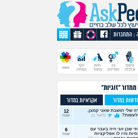
התחברות
|
פיננסי
בין
חיות
יוקר
גאווה
וכלכלה
הסדינים
מחמד
המחיה
ממדור "זוגיות"
דשות במדור
אקראיות במדור
 שלי חושבת שאני קמצן,
12
לעשות?
(ליאור, בן
עצות
תי שבן זוגי היה בעבר עם
6
יות והיו לו אפליקציות
עצות