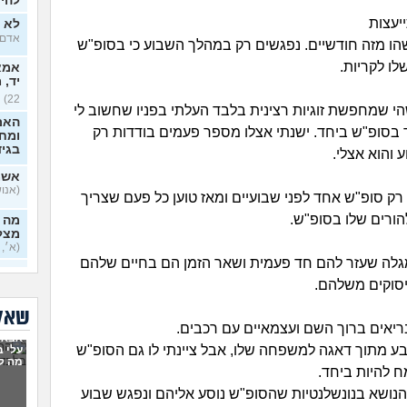
להיכ
יעצות
לא י
אדם, ב
הו מזה חודשיים. נפגשים רק במהלך השבוע כי בסופ"ש
לו לקריות.
אמא 
יד, 
22)
הי שמחפשת זוגיות רצינית בלבד העלתי בפניו שחשוב לי
האם
 בסופ"ש ביחד. ישנתי אצלו מספר פעמים בודדות רק
ומח
בגי
והוא אצלי.
אשמ
(אנושי,
 רק סופ"ש אחד לפני שבועיים ומאז טוען כל פעם שצריך
הורים שלו בסופ"ש.
מה א
מצלי
(א׳, ב
גלה שעזר להם חד פעמית ושאר הזמן הם בחיים שלהם
סוקים משלהם.
בזוג
בדיי
שאלו
אקס
ריאים ברוך השם ועצמאיים עם רכבים.
אבא 
בן 33)
בע מתוך דאגה למשפחה שלו, אבל ציינתי לו גם הסופ"ש
עלי 
מה ל
בחיי
 להיות ביחד.
יודע
נושא בנונשלנטיות שהסופ"ש נוסע אליהם ונפגש שבוע
בכל