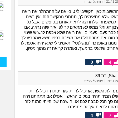
|
29/
דווח על עצה זו
תשובות כאן. תקשיבי לי טוב- אם על ההתחלה את רואה
אלו שלא מתאימים לך, תחתכי מהקשר הזה. אין בעיה
למשפחה שלו ורוצה לראות אותם בסופשים, אבל כל
בון זוגיות? ממש לא מתאים לך לפי איך שזה נראה. אם
 כבר פעם, פעמיים, ואת רואה שלא אכפת לו/שיש שינוי-
הזה. אם מההתחלה את מציבה בפניו נושא שמפריע לך
מנו באופן כה "נונשלנטי", תאמיני לי שלא יהיה אכפת לו
חרים שתעלי בהמשך. ואומרת לך את זה מתוך ניסיון.
0
4
, בת 39
|
24/
דווח על עצה זו
ילת הקשר, אז יכול להיות שזה יסתדר ויכול להיות
 תמיד תהיה במקום הראשון, אפילו אם תתחתנו ויהיו
אם סך הכל סבבה לכם אני חושבת שכן הייתי נותנת לזה
דמנות לראות איך זה מתפתח
4
7