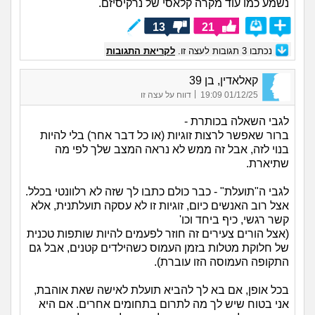
נשמע כמו עוד מקרה קלאסי של נרקיסיזם.
13
21
נכתבו
3
תגובות לעצה זו.
לקריאת התגובות
קאלאדין, בן 39
|
01/12/25 19:09
דווח על עצה זו
לגבי השאלה בכותרת -
ברור שאפשר לרצות זוגיות (או כל דבר אחר) בלי להיות
בנוי לזה, אבל זה ממש לא נראה המצב שלך לפי מה
שתיארת.
לגבי ה"תועלת" - כבר כולם כתבו לך שזה לא רלוונטי בכלל.
אצל רוב האנשים כיום, זוגיות זו לא עסקה תועלתנית, אלא
קשר רגשי, כיף ביחד וכו'
(אצל הורים צעירים זה חוזר לפעמים להיות שותפות טכנית
של חלוקת מטלות בזמן העמוס כשהילדים קטנים, אבל גם
התקופה העמוסה הזו עוברת).
בכל אופן, אם בא לך להביא תועלת לאישה שאת אוהבת,
אני בטוח שיש לך מה לתרום בתחומים אחרים. אם היא