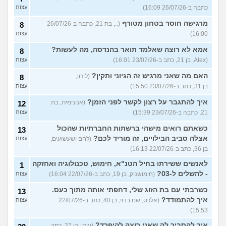
כתבה ב-26/07/26 16:09)
עצות
מרגישה חוסר בטחון מטורף
(.., בת 21, כתבה ב-26/07/26
8
16:00)
עצות
אמא לא רוצה שאלמד תואר בהנדסה, מה לעשות?
8
(Alex, בן 21, כתב ב-23/07/26 16:01)
עצות
האם מה שאני מרגיש זה הגיוני ותקין?
(לירון,
8
בן 31, כתב ב-23/07/26 15:50)
עצות
איך להתגבר על רצון לקשר לפני הזמן?
(אנונימית, בת
12
21, כתבה ב-23/07/26 15:39)
עצות
כשאתם רואים מישהי ברשתות החברתיות שהכול
13
אצלה סביב הבילויים, זה מוריד לכם?
(לחם ושעשועים,
עצות
בן 36, כתב ב-22/07/26 16:13)
לאנשים ששירתו בחיל הטנ"א, חימוש, טכנולוגיה ואחזקה
1
- להשלים ל-03?
(חימושניק, בן 19, כתב ב-22/07/26 16:04)
עצות
כשרבתי עם בת הזוג שלי, דחפתי אותה מתוך כעס.
13
איך להתמודד?
(אלכס, שם בדוי, בן 40, כתב ב-22/07/26
עצות
15:53)
איך להסביר לה שאני רוצה להיפרד?
(עידן, בן 27, כתב