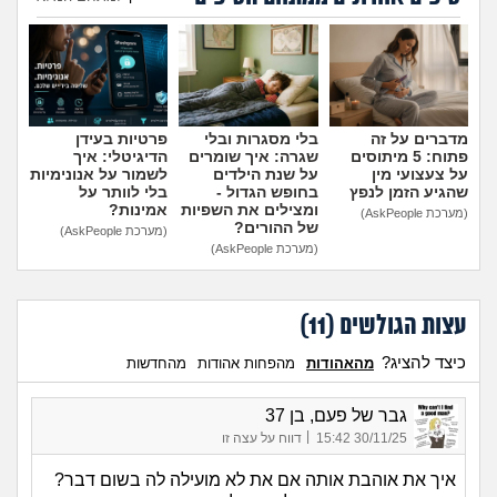
הוספת טיפ
מדברים על זה
בלי מסגרות ובלי
פרטיות בעידן
פתוח: 5 מיתוסים
שגרה: איך שומרים
הדיגיטלי: איך
על צעצועי מין
על שנת הילדים
לשמור על אנונימיות
שהגיע הזמן לנפץ
בחופש הגדול -
בלי לוותר על
ומצילים את השפיות
אמינות?
(מערכת AskPeople)
של ההורים?
(מערכת AskPeople)
(מערכת AskPeople)
עצות הגולשים (
11
)
כיצד להציג?
מהאהודות
מהפחות אהודות
מהחדשות
גבר של פעם, בן 37
|
30/11/25 15:42
דווח על עצה זו
איך את אוהבת אותה אם את לא מועילה לה בשום דבר?