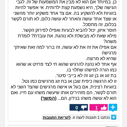
כן. במיוחד אם הוא לא מבין את המשמעות של זה. לגבי
הגישה שלך, היא נשמעת קצת ילדותית. אי אפשר להיות
בזוגיות ולא להשקיע בה. אם צד אחד משקיע יותר מהשני
או שצד אחד עושה והאחר לא עושה כלום, לא תורם לקשר
בכלום, זה מתסכל.
חוסר איזון, יכול להביא לבעיות ואפילו לפירוק הקשר.
מילא שאת לא מבשלת ולא נוהגת. את עובדת? לומדת
משהו?
אם אפילו את זה את לא עושה, זה ברור למה זאת שאיתך
מרגישה
שהיא לא מרוצה.
אף אחד לא נהנה להרגיש שהוא חי לצד פרזיט או שהוא
כמו הורה למישהו שתלוי בו.
בת זוג או בן זוג זה לא בייבי סיטר.
זו לא הרגשה כיפית שבן או בת זוג מרגישים כמו נטל.
בזוגיות רצינית, אם בעל או אישה מרגישים שהצד השני לא
תורם לקשר, הם מזהירים אותו שיעשה משהו עם חייו. ואם
הוא לא עושה משהו בנידון, הם...
(המשך)
0
1
נכתבו
1
תגובות לעצה זו.
לקריאת התגובות