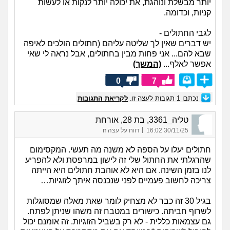
יותר מבשלת ונוהגת, את יכולה יותר לנקות או לעשות
קניות, וכדומה.
לגבי החתולים -
יש דברים שאין לך שליטה עליהם (חתולים הולכים לאיפה
שבא להם... אני פחות מבין בחתולים, אבל נראה לי שאי
אפשר לאלף...
(המשך)
0
7
נכתבו
1
תגובות לעצה זו.
לקריאת התגובות
טליה_3361, בת 28, אורחת
|
30/11/25 16:02
דווח על עצה זו
חתולים יעלו על הספה לא משנה מה תעשי. המקסימום
שהרגלתי את החתול שלי זה לישון במרפסת ולא להפריע
לנו בזמן השינה. אם היא לא אוהבת חתולים היא הייתה
צריכה לחשוב פעמיים לפני שנכנסה איתך לזוגיות…
בגיל 30 זה כבר לא מצחיק לומר שאת מאלה שמסוגלות
לשרוף חביתה. כישורים במטבח זה משהו שניתן לפתח.
גם עצמאות כללית - לא רק בשביל הזוגיות. זה אומנם יכול