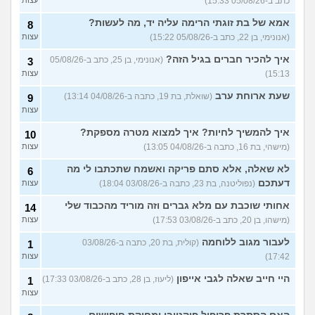
כתב ב-05/08/26 15:33)
26)
לוקח אותי לדייטים גרועים
אמא של בת זוגתי הרימה עליה יד, מה לעשות?
17
8
האם להמשיך?
(נטע, בת 21)
עצות
(אנונימי, בן 22, כתב ב-05/08/26 15:22)
עצות
איך להכיר חברים בגיל הזה?
עוד שאלות חדשות במדור
(אנונימי, בן 25, כתב ב-05/08/26
3
15:13)
עצות
שעת ארוחת ערב
(שואלת, בת 19, כתבה ב-04/08/26 13:14)
9
עצות
איך להמשיך לחיות? איך למצוא מטרה מספקת?
10
(מישהי, בת 16, כתבה ב-04/08/26 13:05)
עצות
לא שאלה, אלא סתם פריקה ואשמח שתכתבו לי מה
6
דעתכם
(נפוליטנה, בת 23, כתבה ב-03/08/26 18:04)
עצות
אחותי שוכבת עם מלא גברים וזה מוריד מהכבוד שלי
14
(מישהו, בן 20, כתב ב-03/08/26 17:53)
עצות
לעבור מגוב ללוחמה
(קולית, בת 20, כתבה ב-03/08/26
1
17:42)
עצות
היי חייב שאלה לגבי אייפון
(ליעוז, בן 28, כתב ב-03/08/26 17:33)
1
עצות