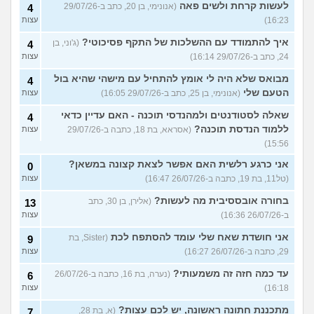
לעשות קרחת ולשים פאה
(אנונימי, בן 20, כתב ב-29/07/26
4
16:23)
עצות
איך להתמודד עם ההשלכות של התקף פסיכוטי?
(ג'וני, בן
4
24, כתב ב-29/07/26 16:14)
עצות
מבואס שלא היה לי אומץ להתחיל עם מישהי שהיא בול
4
הטעם שלי
(אנונימי, בן 25, כתב ב-29/07/26 16:05)
עצות
שאלה לסטודנטים ולמהנדסי תוכנה - האם עדיין כדאי
4
ללמוד הנדסת תוכנה?
(אסראא, בת 18, כתבה ב-29/07/26
עצות
15:56)
אני כרגע רלשית האם אפשר לצאת קצונה במשאן?
0
(טל11, בת 19, כתבה ב-26/07/26 16:47)
עצות
בחורה אובססיבית מה לעשות?
(אלירן, בן 30, כתב
13
ב-26/07/26 16:36)
עצות
אני חושדת שאח שלי עומד להסתפח לכת
(Sister, בת
9
29, כתבה ב-26/07/26 16:27)
עצות
עד כמה חזה זה משמעותי?
(נערה, בת 16, כתבה ב-26/07/26
6
16:18)
עצות
מתכננת חתונה ראשונה, יש לכם עצות?
(א, בת 28,
7