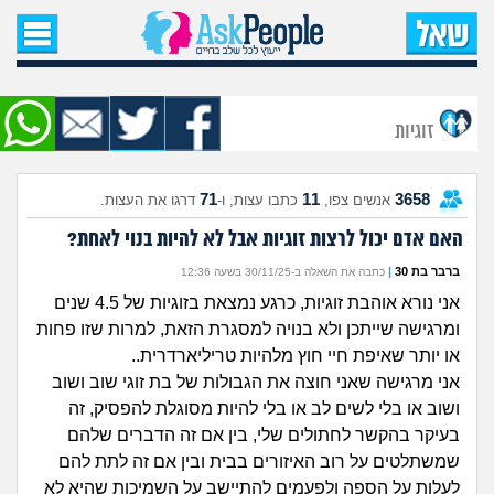
עמוד הבית
שאל שאלה
זוגיות
שאלות חדשות
71
11
3658
אנשים צפו,
כתבו עצות, ו-
דרגו את העצות.
שאלות שעוררו עניין
האם אדם יכול לרצות זוגיות אבל לא להיות בנוי לאחת?
עצות חדשות
ברבר בת 30
|
כתבה את השאלה ב-30/11/25 בשעה 12:36
אני נורא אוהבת זוגיות, כרגע נמצאת בזוגיות של 4.5 שנים
מה קורה כאן?
ומרגישה שייתכן ולא בנויה למסגרת הזאת, למרות שזו פחות
או יותר שאיפת חיי חוץ מלהיות טריליארדרית..
מתחם הטיפים
אני מרגישה שאני חוצה את הגבולות של בת זוגי שוב ושוב
ושוב או בלי לשים לב או בלי להיות מסוגלת להפסיק, זה
מדורים
בעיקר בהקשר לחתולים שלי, בין אם זה הדברים שלהם
שמשתלטים על רוב האיזורים בבית ובין אם זה לתת להם
לעלות על הספה ולפעמים להתיישב על השמיכות שהיא לא