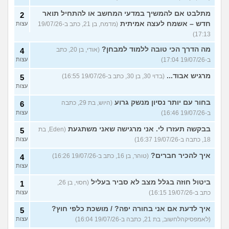
מתלבט אם להמשיך במדעי המחשב או להתחיל תואר
2
חדש – אשמח לעצה אמיתית
(מדמח, בן 21, כתב ב-19/07/26
עצות
17:13)
מה הדרך הכי טובה ללמוד למבחן?
(אודי, בן 20, כתב
4
ב-19/07/26 17:04)
עצות
מרגיש אבוד...
(בדוי 30, בן 30, כתב ב-19/07/26 16:55)
5
עצות
בחור עם יותר נסיון מנשק גרוע
(היוש, בת 29, כתבה
6
ב-19/07/26 16:46)
עצות
בבקשה תעזרו לי. אני מרגישה שאני משתגעת
(Eden, בת
5
18, כתבה ב-19/07/26 16:37)
עצות
איך להכיר חברים?
(טוהר, בן 16, כתב ב-19/07/26 16:26)
4
עצות
ביטול חוזה בגלל מצב לא סביר בעליל
(חסוי, בן 26,
1
כתב ב-19/07/26 16:15)
עצות
איך לדעת אם אני בחורה יפה? / מושכת כלפי חוץ?
5
(לאמפסיקהלחשוב, בת 21, כתבה ב-19/07/26 16:04)
עצות