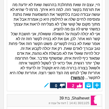
היי, עצם זה שאת מתהלכת בהרגשה שאת לא יודעת מה
את תורמת בקשר הזה. למה היא איתך. מרמז לי שהיא לא
עושה עבודה טובה בלתקשר את המשמעות שאת נותנת
ומוסיפה לחיים שלה או לחילופין היא כן אומרת אבל את
מתוך מקום של קושי שלך לא מצליחה לראות את עצמך
כמשהי שיש לה גם מה להציע.
אני לא יכולה לענות על השאלה ששאלת, אני חושבת שכל
קשר הוא אחר. לכן, אם את לא בנויה לקשר הזה זה לא
אומר שאת לא בנויה לקשרים. פשוט הקשר הזה אולי פחות
טוב עבורך לאדם שאת. רק את יכולה לקבוע את זה.
יכול להיות שאולי את לא מבשלת ולא נוהגת, את אדם
שמאוד כיף להיות איתו, שמשתף ומדבר. אולי התרומה
שלך יותר רגשית. אולי כדאי לך לשקול לתקשר איתה
ולשאול בצורה ברורה מה היא זקוקה? זה לדעתי לא
אחריות שלך לנחש מה הצד השני רוצה. אחריות שלה היא
לתקשר...
(המשך)
0
2
Shalhevet, בת 39
|
30/11/25 14:41
דווח על עצה זו