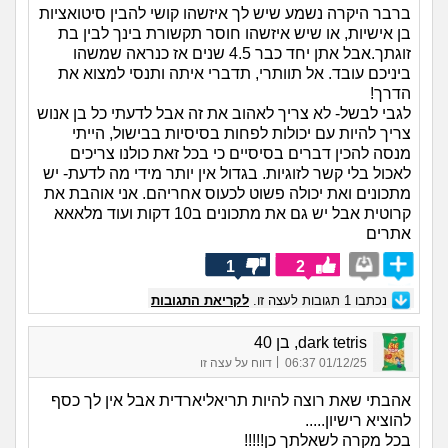
ברבר היקרה נשמע שיש לך איזשהו קושי להבין סיטואציות
בן אישיות, או שיש איזשהו חוסר תקשורת בינך לבין בת
זוגתך.אבל אתן יחד כבר 4.5 שנים אז כנראה שמשהו
ביניכם עובד. אל תוותרי, תדברי איתה ותנסי למצוא את
הדרך!
לגבי לבשל- לא צריך לאהוב את זה אבל לדעתי כל בן אנוש
צריך להיות עם יכולות לפחות בסיסיות בבישול, הייתי
מנסה להכין דברים בסיסיים כי בכל זאת כולנו צריכים
לאכול בלי קשר לזוגיות. בגדול אין יותר מידי מה לדעת- יש
מתכונים ואת יכולה פשוט לכעוס אחריהם. אני אוהבת את
קרוטית אבל יש גם את מתכונים ב10 דקות ועוד מלאאא
אתרים
1
2
נכתבו
1
תגובות לעצה זו.
לקריאת התגובות
dark tetris, בן 40
|
01/12/25 06:37
דווח על עצה זו
אהבתי שאת רוצה להיות תריאליארדית אבל אין לך כסף
להוציא רישיון.....
בכל מקרה לשאלתך כן!!!!!