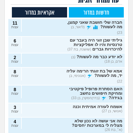
עוד ממדור "זוגיות"
חדשות במדור
אקראיות במדור
חברה שלי חושבת שאני קמצן,
11
מה לעשות?
(ליאור, בן
עצות
23)
גיליתי שבן זוגי היה בעבר עם
6
טרנסיות והיו לו אפליקציות
עצות
להיכרויות גברים
(שושנה, בת 37)
לא יודע כבר מה לעשות?
(בן
2
אדם, בן 18)
עצות
אמא של בת זוגתי הרימה עליה
8
יד, מה לעשות?
(אנונימי, בן
עצות
22)
האם הסתרת פרופיל פיקטיבי
8
ומחיקת חיפושים נחשב
עצות
בגידה?
(בדרןהסקרן, בן 33)
אשמח לעזרה אמיתית וכנה
3
(אנושי, בן 27)
עצות
מה אני עושה לא נכון שלא
4
מצליח לי במערכות יחסים?
עצות
(א׳, בת 26)