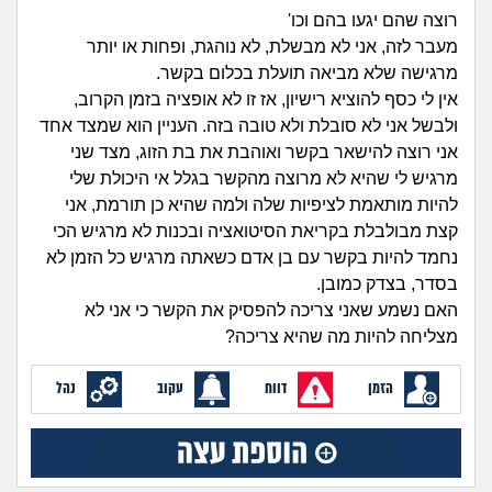
זוגיות
חיפוש שאלות
רוצה שהם יגעו בהם וכו'
|
מעבר לזה, אני לא מבשלת, לא נוהגת, ופחות או יותר
היריון ולידה
הרשמה
התחברות
מרגישה שלא מביאה תועלת בכלום בקשר.
אין לי כסף להוציא רישיון, אז זו לא אופציה בזמן הקרוב,
הורות ומשפחה
ולבשל אני לא סובלת ולא טובה בזה. העניין הוא שמצד אחד
אני רוצה להישאר בקשר ואוהבת את בת הזוג, מצד שני
מתבגרים
מרגיש לי שהיא לא מרוצה מהקשר בגלל אי היכולת שלי
להיות מותאמת לציפיות שלה ולמה שהיא כן תורמת, אני
מהבקו"ם... ועד מתי?!
קצת מבולבלת בקריאת הסיטואציה ובכנות לא מרגיש הכי
נחמד להיות בקשר עם בן אדם כשאתה מרגיש כל הזמן לא
לימודים וסטודנטים
בסדר, בצדק כמובן.
האם נשמע שאני צריכה להפסיק את הקשר כי אני לא
עבודה וקריירה
מצליחה להיות מה שהיא צריכה?
הזמן
דווח
עקוב
נהל
חברים ואנשים
בית, שכנים ושותפים