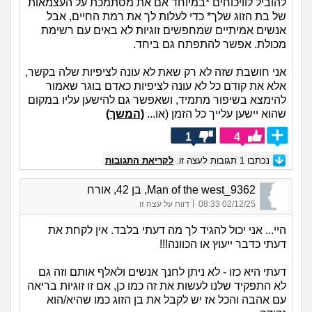
להוביל לוויכוחים *במיוחד אם את מסתמכת על העצמאות
של בת הזוג שלך* כדי לעלות לך את רמת החיים, אבל
אנשים אמיתיים שמחפשים זוגיות לא באים עם רשימת
מכולת. אפשר להתפתח גם ביחד.
אני חושבת שזה לא רק שאת לא עונה לציפיות שלה בקשר,
אלא את קודם כל לא עונה לציפיות כאדם בוגר שאמור
להימצא בשיפור מתמיד, ושאפשר גם להישען עליו במקום
שהוא יישען עלייך כל הזמן (או...
(המשך)
1
4
נכתבו
1
תגובות לעצה זו.
לקריאת התגובות
Man of the west_9362, בן 42, אורח
|
02/12/25 08:33
דווח על עצה זו
היי... אני יכול להגיד לך מה דעתי בלבד. אין לקחת את
דעתי כדבר ייעוץ או הכוונה!!!
דעתי היא כזו - לא ניתן לחנך אנשים ולאלף אותם וזה גם
לא התפקיד שלנו לעשות את זה כמו כן, אם זו זוגיות בריאה
עם אהבה והכל אז יש לקבל את בן הזוג כמו שהיא/הוא