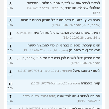
לצאת לעצמאות או לרדוף אחרי החלום? החישוב
3
הכלכלי שלי לא מסתדר
(ירין, בת 19, כתבה ב-19/07/26
עצות
15:55)
עזרה ויעוץ: בזוגיות מדהימה אבל חושק בבנות אחרות
3
(אנונימי, בן 20, כתב ב-19/07/26 15:44)
עצות
ראיתי מישהו בטיסה והתביישתי להתחיל איתו
(Stoyosach,
3
בן 16, כתב ב-19/07/26 15:40)
עצות
האם קיבלתי מספיק בבר אילן כדי להמשיך לשנה
1
הבאה? (אני כיתה ח)
(כפיר, בן 14, כתב ב-19/07/26 13:57)
עצות
האם היריון יכול לשנות לכן ככה את האופי?
(אנונימי, בן 36,
3
כתב ב-19/07/26 13:46)
עצות
לימודי גיאוגרפיה?
(אנונימית, בת 19, כתבה ב-19/07/26 13:37)
2
עצות
קושי בעבודה
(נועה, בת 25, כתבה ב-16/07/26 16:28)
10
עצות
אמורה לעבור טסט לראשונה
(נהגת לחוצה, בת 25, כתבה
7
ב-16/07/26 16:19)
עצות
מתלבט על כיון לימודים
(יואב, בן 27, כתב ב-16/07/26 16:10)