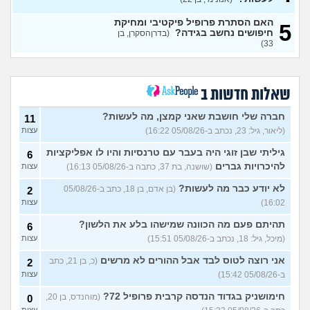
איך להתגבר על רצון לקשר
12
האם הסתרת פרופיל פיקטיבי ומחיקת
5
לפני הזמן?
(אנונימית, בת 21)
חיפושים נחשב בגידה?
עצות
(בדרןהסקרן, בן
33)
כשאתם רואים מישהי ברשתות
13
החברתיות שהכול אצלה סביב
עצות
הבילויים, זה מוריד לכם?
(לחם ושעשועים, בן 36)
שאלות חדשות ב
כשרבתי עם בת הזוג שלי,
13
דחפתי אותה מתוך כעס. איך
חברה שלי חושבת שאני קמצן, מה לעשות?
עצות
11
להתמודד?
(אלכס, שם בדוי, בן
(ליאור, גיל: 23, נכתב ב-05/08/26 16:22)
עצות
40)
גיליתי שבן זוגי היה בעבר עם טרנסיות והיו לו אפליקציות
6
איך להסביר לה שאני רוצה
20
להיכרויות גברים
(שושנה, בת 37, כתבה ב-05/08/26 16:13)
עצות
להיפרד?
(עידן, בן 27)
עצות
לא יודע כבר מה לעשות?
(בן אדם, בן 18, כתב ב-05/08/26
2
בעיות ביני לבית הזוג, מה
6
לעשות?
(אנונימי, בן 24)
16:02)
עצות
עצות
לא משלמת בדייטים
תהיתם פעם מה הכוונה שמישהו בלע את הלשון?
(אלי, בן
9
6
עצות
29)
(מיכל, גיל: 18, נכתב ב-05/08/26 15:51)
עצות
יוצאת איתו היום לדייט ראשון
3
אני רוצה לטוס לבד אבל ההורים לא מרשים
(כ, בן 21, כתב
2
(אנונימית, בת 18)
עצות
ב-05/08/26 15:42)
עצות
להתחיל עם בנות בים/ הליכה
8
חימושניק בגדוד הנדסה קרבית פרופיל 72?
(מוהנדס, בן 20,
0
בטיילת או מועדון?
(רואי, בן
עצות
עצות