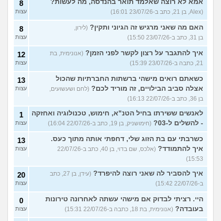
אמא לא רוצה שאלמד תואר בהנדסה, מה לעשות?
8
(Alex, בן 21, כתב ב-23/07/26 16:01)
עצות
האם מה שאני מרגיש זה הגיוני ותקין?
(לירון,
8
בן 31, כתב ב-23/07/26 15:50)
עצות
איך להתגבר על רצון לקשר לפני הזמן?
(אנונימית, בת
12
21, כתבה ב-23/07/26 15:39)
עצות
כשאתם רואים מישהי ברשתות החברתיות שהכול
13
אצלה סביב הבילויים, זה מוריד לכם?
(לחם ושעשועים,
עצות
בן 36, כתב ב-22/07/26 16:13)
לאנשים ששירתו בחיל הטנ"א, חימוש, טכנולוגיה ואחזקה
1
- להשלים ל-03?
(חימושניק, בן 19, כתב ב-22/07/26 16:04)
עצות
כשרבתי עם בת הזוג שלי, דחפתי אותה מתוך כעס.
13
איך להתמודד?
(אלכס, שם בדוי, בן 40, כתב ב-22/07/26
עצות
15:53)
איך להסביר לה שאני רוצה להיפרד?
(עידן, בן 27, כתב
20
ב-22/07/26 15:42)
עצות
היי. רציתי לבדוק אם מישהי עשתה לאחרונה טירונות
0
בעובדה?
(אנונימית, בת 18, כתבה ב-22/07/26 15:31)
עצות