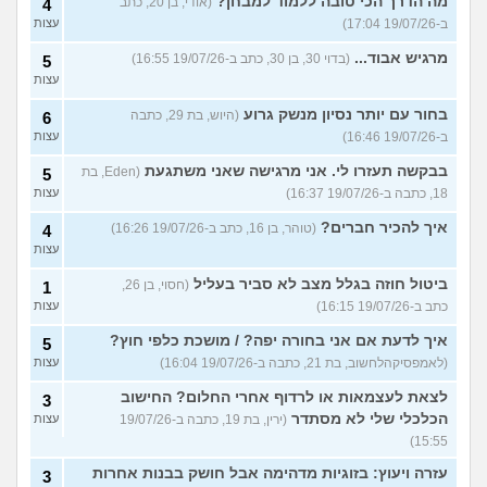
מה הדרך הכי טובה ללמוד למבחן?
(אודי, בן 20, כתב
4
ב-19/07/26 17:04)
עצות
מרגיש אבוד...
(בדוי 30, בן 30, כתב ב-19/07/26 16:55)
5
עצות
בחור עם יותר נסיון מנשק גרוע
(היוש, בת 29, כתבה
6
ב-19/07/26 16:46)
עצות
בבקשה תעזרו לי. אני מרגישה שאני משתגעת
(Eden, בת
5
18, כתבה ב-19/07/26 16:37)
עצות
איך להכיר חברים?
(טוהר, בן 16, כתב ב-19/07/26 16:26)
4
עצות
ביטול חוזה בגלל מצב לא סביר בעליל
(חסוי, בן 26,
1
כתב ב-19/07/26 16:15)
עצות
איך לדעת אם אני בחורה יפה? / מושכת כלפי חוץ?
5
(לאמפסיקהלחשוב, בת 21, כתבה ב-19/07/26 16:04)
עצות
לצאת לעצמאות או לרדוף אחרי החלום? החישוב
3
הכלכלי שלי לא מסתדר
(ירין, בת 19, כתבה ב-19/07/26
עצות
15:55)
עזרה ויעוץ: בזוגיות מדהימה אבל חושק בבנות אחרות
3