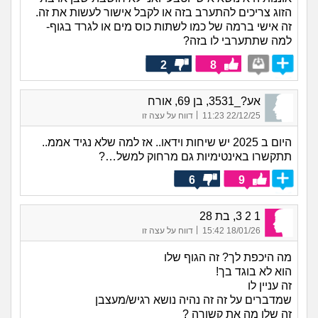
הזוג צריכים להתערב בזה או לקבל אישור לעשות את זה.
זה אישי ברמה של כמו לשתות כוס מים או לגרד בגוף-
למה שתתערבי לו בזה?
2
8
אע?_3531, בן 69, אורח
|
22/12/25 11:23
דווח על עצה זו
היום ב 2025 יש שיחות וידאו.. אז למה שלא נגיד אממ..
תתקשרו באינטימיות גם מרחוק למשל…?
6
9
1 2 3, בת 28
|
18/01/26 15:42
דווח על עצה זו
מה היכפת לך? זה הגוף שלו
הוא לא בוגד בך!
זה עניין לו
שמדברים על זה זה נהיה נושא רגיש/מעצבן
זה שלו מה את קשורה ?