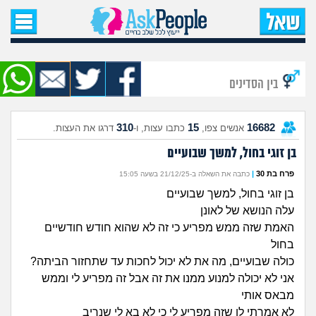
עמוד הבית
שאל שאלה
בין הסדינים
שאלות חדשות
310
15
16682
אנשים צפו,
כתבו עצות, ו-
דרגו את העצות.
שאלות שעוררו עניין
בן זוגי בחול, למשך שבועיים
עצות חדשות
פרח בת 30
|
כתבה את השאלה ב-21/12/25 בשעה 15:05
בן זוגי בחול, למשך שבועיים
מה קורה כאן?
עלה הנושא של לאונן
האמת שזה ממש מפריע כי זה לא שהוא חודש חודשיים
מתחם הטיפים
בחול
כולה שבועיים, מה את לא יכול לחכות עד שתחזור הביתה?
מדורים
אני לא יכולה למנוע ממנו את זה אבל זה מפריע לי וממש
מבאס אותי
לא אמרתי לו שזה מפריע לי כי לא בא לי שנריב