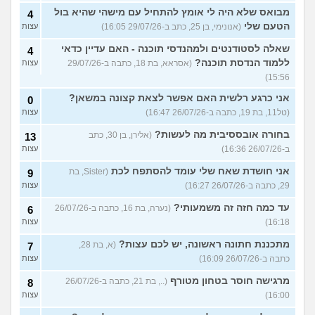
מבואס שלא היה לי אומץ להתחיל עם מישהי שהיא בול
4
הטעם שלי
(אנונימי, בן 25, כתב ב-29/07/26 16:05)
עצות
שאלה לסטודנטים ולמהנדסי תוכנה - האם עדיין כדאי
4
ללמוד הנדסת תוכנה?
(אסראא, בת 18, כתבה ב-29/07/26
עצות
15:56)
אני כרגע רלשית האם אפשר לצאת קצונה במשאן?
0
(טל11, בת 19, כתבה ב-26/07/26 16:47)
עצות
בחורה אובססיבית מה לעשות?
(אלירן, בן 30, כתב
13
ב-26/07/26 16:36)
עצות
אני חושדת שאח שלי עומד להסתפח לכת
(Sister, בת
9
29, כתבה ב-26/07/26 16:27)
עצות
עד כמה חזה זה משמעותי?
(נערה, בת 16, כתבה ב-26/07/26
6
16:18)
עצות
מתכננת חתונה ראשונה, יש לכם עצות?
(א, בת 28,
7
כתבה ב-26/07/26 16:09)
עצות
מרגישה חוסר בטחון מטורף
(.., בת 21, כתבה ב-26/07/26
8
16:00)
עצות