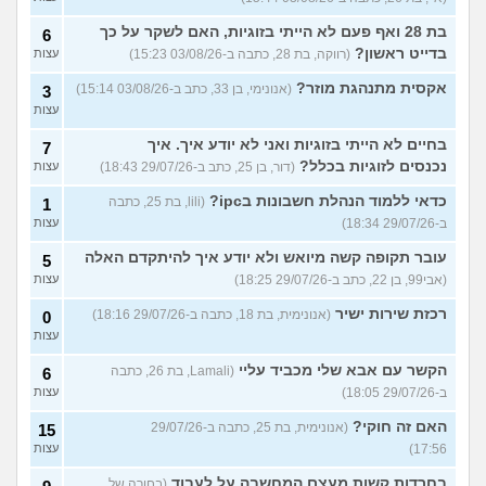
בת 28 ואף פעם לא הייתי בזוגיות, האם לשקר על כך
6
בדייט ראשון?
(רווקה, בת 28, כתבה ב-03/08/26 15:23)
עצות
אקסית מתנהגת מוזר?
(אנונימי, בן 33, כתב ב-03/08/26 15:14)
3
עצות
בחיים לא הייתי בזוגיות ואני לא יודע איך. איך
7
נכנסים לזוגיות בכלל?
(דור, בן 25, כתב ב-29/07/26 18:43)
עצות
כדאי ללמוד הנהלת חשבונות בipc?
(lili, בת 25, כתבה
1
ב-29/07/26 18:34)
עצות
עובר תקופה קשה מיואש ולא יודע איך להיתקדם האלה
5
(אבי99, בן 22, כתב ב-29/07/26 18:25)
עצות
רכזת שירות ישיר
(אנונימית, בת 18, כתבה ב-29/07/26 18:16)
0
עצות
הקשר עם אבא שלי מכביד עליי
(Lamali, בת 26, כתבה
6
ב-29/07/26 18:05)
עצות
האם זה חוקי?
(אנונימית, בת 25, כתבה ב-29/07/26
15
17:56)
עצות
בחרדות קשות מעצם המחשבה על לעבוד
(בחורה של