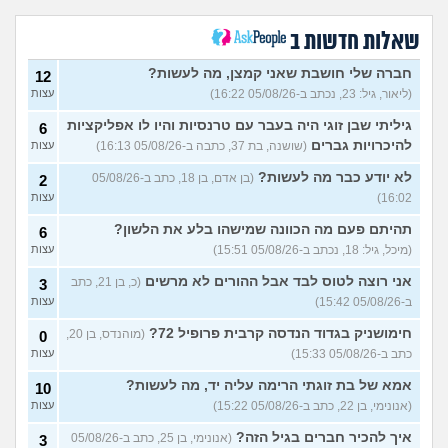
חרדי - נערות ליווי
(ישראל, בן
8
עצות
19)
שאלות חדשות ב
האם חוויתי תקיפה מינית?
14
עצות
חברה שלי חושבת שאני קמצן, מה לעשות?
(רוויטל, בת 24)
12
(ליאור, גיל: 23, נכתב ב-05/08/26 16:22)
עצות
בנות,אתן הייתן "מסדרות" את
5
אח שלכם במצב כזה?
עצות
גיליתי שבן זוגי היה בעבר עם טרנסיות והיו לו אפליקציות
6
(לוחם שקרוב ל'חרור, בן 21)
להיכרויות גברים
(שושנה, בת 37, כתבה ב-05/08/26 16:13)
עצות
מסאג׳יסט מעורער
4
לא יודע כבר מה לעשות?
(בן אדם, בן 18, כתב ב-05/08/26
2
עצות
(מסאג׳יסט מעורער, בן 26)
16:02)
עצות
אנחנו מקיימים יחסים עם
5
בגדים וזה לא מפריע לבעלי,
עצות
תהיתם פעם מה הכוונה שמישהו בלע את הלשון?
6
מה לעשות?
(דיאנה, בת 42)
(מיכל, גיל: 18, נכתב ב-05/08/26 15:51)
עצות
מחזור לאחר כמה שעות, זה
9
אני רוצה לטוס לבד אבל ההורים לא מרשים
בטוח?
(כ, בן 21, כתב
(שלומי, בן 21)
3
עצות
ב-05/08/26 15:42)
עצות
נשוי מפנטז על ליידיבויס
5
(מאטיטיהו, בן 37)
עצות
חימושניק בגדוד הנדסה קרבית פרופיל 72?
(מוהנדס, בן 20,
0
כתב ב-05/08/26 15:33)
עצות
למישהו יש עצה איך לדכא את
7
החשק המיני?
(יפה, בת 43)
עצות
אמא של בת זוגתי הרימה עליה יד, מה לעשות?
10
(אנונימי, בן 22, כתב ב-05/08/26 15:22)
עצות
עוד שאלות חדשות במדור
איך להכיר חברים בגיל הזה?
(אנונימי, בן 25, כתב ב-05/08/26
3