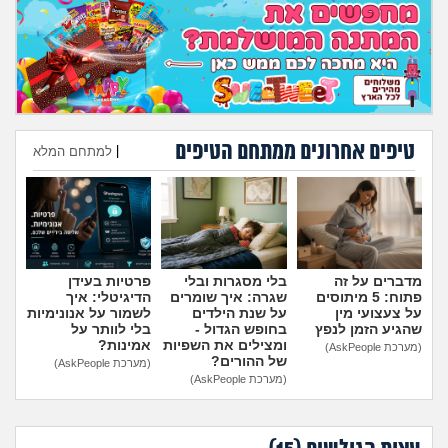
מה שעובר עליי
שומרים על הגוף
פיננסי וכלכלה
טיפים אחרונים ממתחם הטיפים
|
למתחם המלא
בין הסדינים
הוספת טיפ
חיות מחמד
יוקר המחיה
מדברים על זה
בלי מסגרות ובלי
פרטיות בעידן
פתוח: 5 מיתוסים
שגרה: איך שומרים
הדיגיטלי: איך
על צעצועי מין
על שנת הילדים
לשמור על אנונימיות
גאווה
שהגיע הזמן לנפץ
בחופש הגדול -
בלי לוותר על
ומצילים את השפיות
אמינות?
(מערכת AskPeople)
של ההורים?
(מערכת AskPeople)
(מערכת AskPeople)