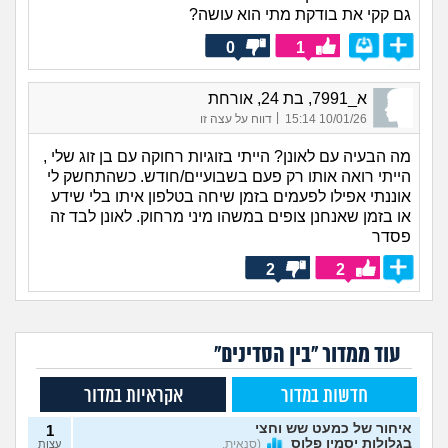
גם קקי את בודקת מתי הוא עושה?
0
1
א_7991, בת 24, אורחת
|
10/01/26 15:14
דווח על עצה זו
מה הבעיה עם לאונן? הייתי בזוגיות רחוקה עם בן זוג שלי ,
הייתי רואה אותו רק פעם בשבועיים/חודש. כשהתחשק לי
אוננתי אפילו לפעמים בזמן שיחה בטלפון איתו בלי שידע
או בזמן שאנחנן צופים במשהו מיני מרחוק. לאונן לבד זה
פסדר
2
2
עוד ממדור "בין הסדינים"
חדשות במדור
אקראיות במדור
איחור של כמעט שש וחצי
1
בגלולות יסמין פלוס
(סנאית,
עצות