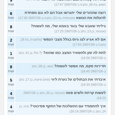
9
חופש, בת 30, כתבה ב-29/07/26 17:47)
עצות
רוצה שההורים שלי יתגרשו אבל הם לא וגם מפחדת
6
להעלות את הנושא
(אנונימית, בת 23, כתבה ב-29/07/26 17:36)
עצות
גיליתי שאבא שלי בוגד באמא שלי, מה לעשות?
8
(אנונימי, בן 13, כתב ב-29/07/26 17:25)
עצות
אם לא אגיע לצו גיוס בגלל מצבי הנפשי
(מלשבית, בת 18,
2
כתבה ב-29/07/26 17:05)
עצות
לתת לה זמן ולהשאיר המצב כמו שהוא?
(Flo-T, בן 41, כתב
1
ב-29/07/26 16:56)
עצות
תדירות סקס, מה אפשר לעשות?
(נשוי, בן 28, כתב
8
ב-29/07/26 16:45)
עצות
איבדתי את הבתולים על נערת ליווי
(סתם מישהו, בן 17, כתב
5
ב-29/07/26 16:34)
עצות
לעשות קרחת ולשים פאה
(אנונימי, בן 20, כתב ב-29/07/26
4
16:23)
עצות
איך להתמודד עם ההשלכות של התקף פסיכוטי?
(ג'וני, בן
4
24, כתב ב-29/07/26 16:14)
עצות