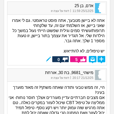
אדם, בן 25
|
25/12/25 11:59
דווח על עצה זו
אתה לא ביישן מטבעך, אתה פוסט טראומטי. גם לי אמרו
שאני ביישן, אז השלמתי עם זה, עד שלקחתי
תרופות/עשיתי סמים וגילית שפשוט הייתי נעול במשך כל
הילדות שלי. אל תגדיר את עצמך בתור ביישן, זו טעות
מספר 1 שלך. אתה גבר.
יש טיפולים, לא להתייאש.
0
5
מישהי_9681, בת 30, אורחת
|
21/12/25 20:17
דווח על עצה זו
היי, זה ממש טבעי ותודה שאתה משתף! זה מאוד מוערך
בעיני!
אם מצבים חברתיים עדיין מעוררים אצלך חוסר נוחות- אני
ממליצה על טיפול CBT שיכול לעזור במקרים כאלה.. טם
אתה מרגיש שזה עמוק יותר ויש רקע נוסף- טיפול תמיד
יכול לעזור וזאת המתנה הכי גדולה שאתה יכול לתת