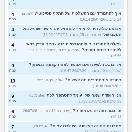
16:23)
עצות
איך להתמודד עם ההשלכות של התקף פסיכוטי?
(ג'וני, בן
4
24, כתב ב-29/07/26 16:14)
עצות
מבואס שלא היה לי אומץ להתחיל עם מישהי שהיא בול
4
הטעם שלי
(אנונימי, בן 25, כתב ב-29/07/26 16:05)
עצות
שאלה לסטודנטים ולמהנדסי תוכנה - האם עדיין כדאי
4
ללמוד הנדסת תוכנה?
(אסראא, בת 18, כתבה ב-29/07/26
עצות
15:56)
אני כרגע רלשית האם אפשר לצאת קצונה במשאן?
0
(טל11, בת 19, כתבה ב-26/07/26 16:47)
עצות
בחורה אובססיבית מה לעשות?
(אלירן, בן 30, כתב
13
ב-26/07/26 16:36)
עצות
אני חושדת שאח שלי עומד להסתפח לכת
(Sister, בת
9
29, כתבה ב-26/07/26 16:27)
עצות
עד כמה חזה זה משמעותי?
(נערה, בת 16, כתבה ב-26/07/26
6
16:18)
עצות
מתכננת חתונה ראשונה, יש לכם עצות?
(א, בת 28,
7
עצות