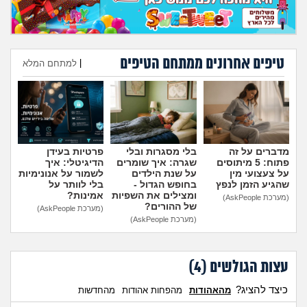
טיפים אחרונים ממתחם הטיפים
|
למתחם המלא
הוספת טיפ
מדברים על זה
בלי מסגרות ובלי
פרטיות בעידן
פתוח: 5 מיתוסים
שגרה: איך שומרים
הדיגיטלי: איך
על צעצועי מין
על שנת הילדים
לשמור על אנונימיות
שהגיע הזמן לנפץ
בחופש הגדול -
בלי לוותר על
ומצילים את השפיות
אמינות?
(מערכת AskPeople)
של ההורים?
(מערכת AskPeople)
(מערכת AskPeople)
עצות הגולשים (
4
)
כיצד להציג?
מהאהודות
מהפחות אהודות
מהחדשות