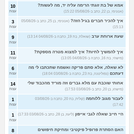
בגדים?
(נעם, בן 14)
עצות
אמא של בת זוגתי הרימה עליה יד, מה לעשות?
10
(אנונימי, בן 22, כתב ב-05/08/26 15:22)
עצות
האם להרשות לאחרים לקבוע
9
לי מה ללבוש?
(סיון, בת
עצות
איך להכיר חברים בגיל הזה?
(אנונימי, בן 25, כתב ב-05/08/26
3
24)
15:13)
עצות
ספרים בעברית בקובץ PDF
4
בחינם?
(Rin, בת 19)
שעת ארוחת ערב
עצות
(שואלת, בת 19, כתבה ב-04/08/26 13:14)
9
עצות
עוד שאלות חדשות במדור
איך להמשיך לחיות? איך למצוא מטרה מספקת?
11
(מישהי, בת 16, כתבה ב-04/08/26 13:05)
עצות
לא שאלה, אלא סתם פריקה ואשמח שתכתבו לי מה
6
דעתכם
(נפוליטנה, בת 23, כתבה ב-03/08/26 18:04)
עצות
אחותי שוכבת עם מלא גברים וזה מוריד מהכבוד שלי
14
(מישהו, בן 20, כתב ב-03/08/26 17:53)
עצות
לעבור מגוב ללוחמה
(קולית, בת 20, כתבה ב-03/08/26
1
17:42)
עצות
היי חייב שאלה לגבי אייפון
(ליעוז, בן 28, כתב ב-03/08/26 17:33)
1
עצות
האם הסתרת פרופיל פיקטיבי ומחיקת חיפושים
8