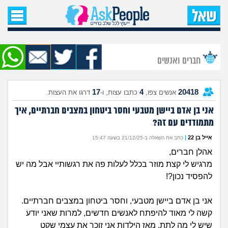
עמוד הבית
שאל שאלה
חברים ואנשים
שאלות חדשות
17
4
20418
אנשים צפו,
כתבו עצות, ו-
דרגו את העצות.
שאלות שעוררו עניין
אני בן אדם ביישן מטבעי וחסר ביטחון במצבים חברתיים, איך
מתמודדים עם זה?
עצות חדשות
אייל בן 22
|
כתב את השאלה ב-21/12/25 בשעה 15:47
מה קורה כאן?
אהלן חברים,
מרגיש לי קצת מוזר בכלל לעלות פה את רגשותיי אבל מה יש
מתחם הטיפים
להפסיד נכון?!
מדורים
אני בן אדם ביישן מטבעי, וחסר ביטחון במצבים חברתיים.
קשה לי מאוד להיפתח לאנשים חדשים, למרות שאני יודע
שיש לי מה לתת. מאז הילדות אני זוכר את עצמי שקט