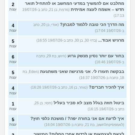
מתלבט אם להמשיך במדעי המחשב או להתחיל תואר
2
חדש – אשמח לעצה אמיתית
(מדמח, בן 21, כתב ב-19/07/26
עצות
17:13)
מה הדרך הכי טובה ללמוד למבחן?
(אודי, בן 20, כתב
4
ב-19/07/26 17:04)
עצות
מרגיש אבוד...
(בדוי 30, בן 30, כתב ב-19/07/26 16:55)
5
עצות
בחור עם יותר נסיון מנשק גרוע
(היוש, בת 29, כתבה
6
ב-19/07/26 16:46)
עצות
בבקשה תעזרו לי. אני מרגישה שאני משתגעת
(Eden, בת
5
18, כתבה ב-19/07/26 16:37)
עצות
איך להכיר חברים?
(טוהר, בן 16, כתב ב-19/07/26 16:26)
4
עצות
ביטול חוזה בגלל מצב לא סביר בעליל
(חסוי, בן 26,
1
כתב ב-19/07/26 16:15)
עצות
איך לדעת אם אני בחורה יפה? / מושכת כלפי חוץ?
5
(לאמפסיקהלחשוב, בת 21, כתבה ב-19/07/26 16:04)
עצות
לצאת לעצמאות או לרדוף אחרי החלום? החישוב