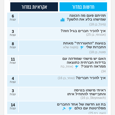
חדשות במדור
אקראיות במדור
תהיתם פעם מה הכוונה
6
שמישהו בלע את הלשון?
עצות
(מיכל, בן 18)
איך להכיר חברים בגיל הזה?
3
(אנונימי, בן 25)
עצות
בטעות "התעוררתי" מאחת
8
החברות שלי
(מקווה שלא
עצות
סוטה, בן 18)
האם יש מישהי שמזדהה עם
11
בדידות חברתית כתוצאה
עצות
ממראה חיצוני?
(אחת, בת
34)
איך להכיר חברים?
(טוהר, בן 16)
4
עצות
ראיתי מישהו בטיסה
3
והתביישתי להתחיל איתו
עצות
(Stoyosach, בן 16)
בת זוג חדשה של אחד החברים
14
מפלרטטת עם כולם
עצות
(נוגה, בת 25)