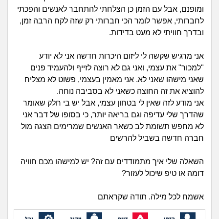
זוגיות
חיפוש שאלות
ומופנם, אבל עם הזמן כן הצלחתי להתחבר לאנשים והפכתי
|
לחברותי, אפשר לומר הכי חברותי רק שזה לקח הרבה זמן,
היריון ולידה
הרשמה
התחברות
ובדרך חוויתי לא מעט בדידות.
הורות ומשפחה
אני מרגיש שקשה לי ליזום היכרות חדשה אני לא יודע
"למכור" את עצמי, ואני גם לא רוצה לזייף ולהעמיד פנים
מתבגרים
שאני מישהו שאני לא. אני מאמין בעצמי, פשוט לא מצליח
להוציא את זה החוצה כשאני לא בסביבה נוחה.
מהבקו"ם... ועד מתי?!
אני מודע לזה שאין לי בטחון עצמי, אבל יש בי חלק שאומר
שהדרך שלי עדיפה וגם בריאה יותר, כי בסופו של דבר אני
לימודים וסטודנטים
לא מחפש תשומת לב כשאר האנשים שמרימים הצגה מול
חברה חדשה בשביל להרשים
עבודה וקריירה
השאלה שלי איך מתמודדים עם זה? יש למישהו מכם חוויה
דומה או טיפ שיכול לעזור?
חברים ואנשים
אשמח לכל מילה. תודה שקראתם
בית, שכנים ושותפים