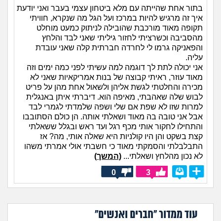
בתור אחת שהייתה עם מלא ביטחון עצמי בעבר ואני יודעת
איך זה מרגיש להיות במרכז ועל הגל מה שנקרא, חוויתי
תקופה מאוד מורכבת שהובילה לניתוק כמעט מוחלט
מהסביבה וכשרציתי לחזור גיליתי שאני לבד והלחץ
והפאניקה גרמו לי לחרדה חברתית קלה שאני עובדת
עליה.
אני יכולה לתת לך דוגמה למה עשיתי לפני כמה ימים וזה
מאוד עוזר, ראיתי קבוצה של בנות אמריקאיות שאני לא
מכירה והחלטתי לגשת אליהן ולשאול אחת מהן על פריט
לבוש שלה שאהבתי, מאיפה הוא. דיברתי איתן באנגלית
למרות שזו לא שפת אם שלי ושפה שלמדתי לגמרי לבד
אבל אני טובה בה מאוד ושאלתי אותה. הן כולם הסתובבו
והתחילו לחקור אותי מכף רגל ועד ראש ובגלל ששאלתי
קצת בשקט והן היו קולניות היא שאלה אותי, מה? אז
התבלבלתי והסמקתי מאוד כי חשבתי אולי אמרתי משהו
לא נכון מהלחץ ושאלתי...
(המשך)
0
3
עוד ממדור "חברים ואנשים"