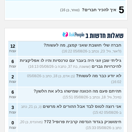
למצוא קשרים חברתיים
2
5
בתרבות של עדות ומגזרים
איך להכיר חברים?
עצות
(טוהר, בן 16)
(איש עם ניסיון, בן 31)
האם אתם גם ככה מרגישים
5
מאנשים אחרים?
(בדוי,
עצות
בן 27)
שאלות חדשות ב
שאלה לבנות שעברו פרום
1
בחייהן
(ליהיא, בת 18)
חברה שלי חושבת שאני קמצן, מה לעשות?
עצות
12
(ליאור, גיל: 23, נכתב ב-05/08/26 16:22)
עצות
עדיף להיות פשוט לבד או
3
לנסות להפגש עם חברות?
עצות
גיליתי שבן זוגי היה בעבר עם טרנסיות והיו לו אפליקציות
6
(אנונימית, בת 17)
להיכרויות גברים
(שושנה, בת 37, כתבה ב-05/08/26 16:13)
עצות
מפחדת שהקשר שלי ושל
5
חברות שלי ישתנה כשידעו
עצות
לא יודע כבר מה לעשות?
(בן אדם, בן 18, כתב ב-05/08/26
2
שאני נמשכת גם לנשים
16:02)
עצות
(אנונימית, בת 19)
בת עוד מעט 23, אני מרגישה
תהיתם פעם מה הכוונה שמישהו בלע את הלשון?
7
6
שנכשלתי לפעמים
(אנונמית,
עצות
(מיכל, גיל: 18, נכתב ב-05/08/26 15:51)
עצות
בת 22)
אני רוצה לטוס לבד אבל ההורים לא מרשים
(כ, בן 21, כתב
3
למה בנות בממוצע הרבה יותר
12
ב-05/08/26 15:42)
עצות
נחמדות לבנות אחרות מאשר
עצות
לבנים?
(Itay Daniel Asael, בן
חימושניק בגדוד הנדסה קרבית פרופיל 72?
(מוהנדס, בן 20,
0
23)
כתב ב-05/08/26 15:33)
עצות
איך יש אנשים שישנים עם
5