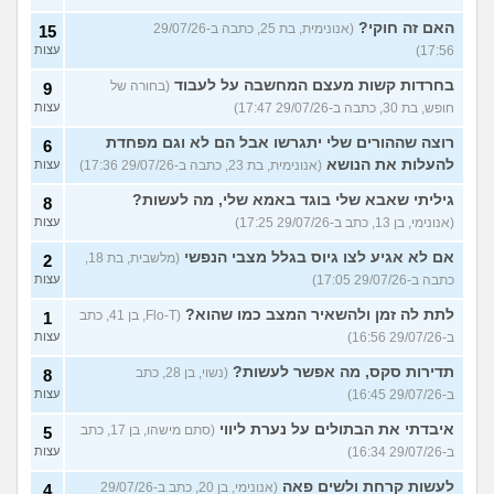
האם זה חוקי?
(אנונימית, בת 25, כתבה ב-29/07/26
15
17:56)
עצות
בחרדות קשות מעצם המחשבה על לעבוד
(בחורה של
9
חופש, בת 30, כתבה ב-29/07/26 17:47)
עצות
רוצה שההורים שלי יתגרשו אבל הם לא וגם מפחדת
6
להעלות את הנושא
(אנונימית, בת 23, כתבה ב-29/07/26 17:36)
עצות
גיליתי שאבא שלי בוגד באמא שלי, מה לעשות?
8
(אנונימי, בן 13, כתב ב-29/07/26 17:25)
עצות
אם לא אגיע לצו גיוס בגלל מצבי הנפשי
(מלשבית, בת 18,
2
כתבה ב-29/07/26 17:05)
עצות
לתת לה זמן ולהשאיר המצב כמו שהוא?
(Flo-T, בן 41, כתב
1
ב-29/07/26 16:56)
עצות
תדירות סקס, מה אפשר לעשות?
(נשוי, בן 28, כתב
8
ב-29/07/26 16:45)
עצות
איבדתי את הבתולים על נערת ליווי
(סתם מישהו, בן 17, כתב
5
ב-29/07/26 16:34)
עצות
לעשות קרחת ולשים פאה
(אנונימי, בן 20, כתב ב-29/07/26
4