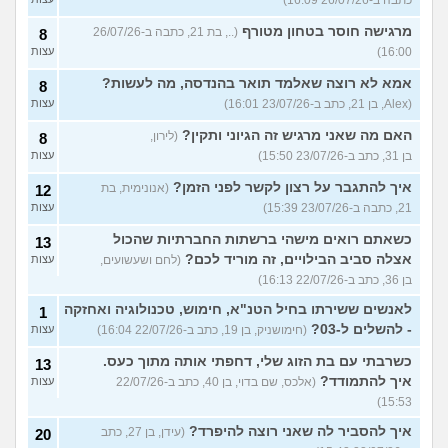
כתבה ב-26/07/26 16:09)
מרגישה חוסר בטחון מטורף
(.., בת 21, כתבה ב-26/07/26
8
16:00)
עצות
אמא לא רוצה שאלמד תואר בהנדסה, מה לעשות?
8
(Alex, בן 21, כתב ב-23/07/26 16:01)
עצות
האם מה שאני מרגיש זה הגיוני ותקין?
(לירון,
8
בן 31, כתב ב-23/07/26 15:50)
עצות
איך להתגבר על רצון לקשר לפני הזמן?
(אנונימית, בת
12
21, כתבה ב-23/07/26 15:39)
עצות
כשאתם רואים מישהי ברשתות החברתיות שהכול
13
אצלה סביב הבילויים, זה מוריד לכם?
(לחם ושעשועים,
עצות
בן 36, כתב ב-22/07/26 16:13)
לאנשים ששירתו בחיל הטנ"א, חימוש, טכנולוגיה ואחזקה
1
- להשלים ל-03?
(חימושניק, בן 19, כתב ב-22/07/26 16:04)
עצות
כשרבתי עם בת הזוג שלי, דחפתי אותה מתוך כעס.
13
איך להתמודד?
(אלכס, שם בדוי, בן 40, כתב ב-22/07/26
עצות
15:53)
איך להסביר לה שאני רוצה להיפרד?
(עידן, בן 27, כתב
20