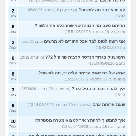
להיכרויות גברים
(שושנה, בת 37, כתבה ב-05/08/26 16:13)
עצות
מפחדת שהקשר שלי ושל
5
חברות שלי ישתנה כשידעו
עצות
לא יודע כבר מה לעשות?
(בן אדם, בן 18, כתב ב-05/08/26
2
שאני נמשכת גם לנשים
16:02)
עצות
(אנונימית, בת 19)
בת עוד מעט 23, אני מרגישה
תהיתם פעם מה הכוונה שמישהו בלע את הלשון?
7
6
שנכשלתי לפעמים
(אנונמית,
עצות
(מיכל, גיל: 18, נכתב ב-05/08/26 15:51)
עצות
בת 22)
אני רוצה לטוס לבד אבל ההורים לא מרשים
(כ, בן 21, כתב
2
למה בנות בממוצע הרבה יותר
12
ב-05/08/26 15:42)
עצות
נחמדות לבנות אחרות מאשר
עצות
לבנים?
(Itay Daniel Asael, בן
חימושניק בגדוד הנדסה קרבית פרופיל 72?
(מוהנדס, בן 20,
0
23)
כתב ב-05/08/26 15:33)
עצות
איך יש אנשים שישנים עם
5
בגדים?
(נעם, בן 14)
עצות
אמא של בת זוגתי הרימה עליה יד, מה לעשות?
8
(אנונימי, בן 22, כתב ב-05/08/26 15:22)
עצות
האם להרשות לאחרים לקבוע
9
לי מה ללבוש?
(סיון, בת
עצות
איך להכיר חברים בגיל הזה?
(אנונימי, בן 25, כתב ב-05/08/26
3
24)
15:13)
עצות
ספרים בעברית בקובץ PDF
4
בחינם?
(Rin, בת 19)
שעת ארוחת ערב
עצות
(שואלת, בת 19, כתבה ב-04/08/26 13:14)
9
עצות
עוד שאלות חדשות במדור
איך להמשיך לחיות? איך למצוא מטרה מספקת?
10
(מישהי, בת 16, כתבה ב-04/08/26 13:05)
עצות