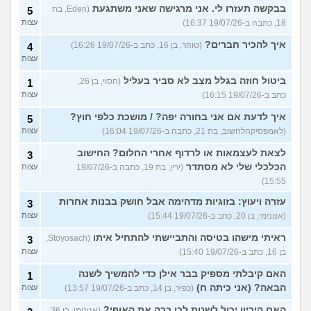
בבקשה תעזרו לי. אני מרגישה שאני משתגעת
(Eden, בת
5
18, כתבה ב-19/07/26 16:37)
עצות
איך להכיר חברים?
(טוהר, בן 16, כתב ב-19/07/26 16:26)
4
עצות
ביטול חוזה בגלל מצב לא סביר בעליל
(חסוי, בן 26,
1
כתב ב-19/07/26 16:15)
עצות
איך לדעת אם אני בחורה יפה? / מושכת כלפי חוץ?
5
(לאמפסיקהלחשוב, בת 21, כתבה ב-19/07/26 16:04)
עצות
לצאת לעצמאות או לרדוף אחרי החלום? החישוב
3
הכלכלי שלי לא מסתדר
(ירין, בת 19, כתבה ב-19/07/26
עצות
15:55)
עזרה ויעוץ: בזוגיות מדהימה אבל חושק בבנות אחרות
3
(אנונימי, בן 20, כתב ב-19/07/26 15:44)
עצות
ראיתי מישהו בטיסה והתביישתי להתחיל איתו
(Stoyosach,
3
בן 16, כתב ב-19/07/26 15:40)
עצות
האם קיבלתי מספיק בבר אילן כדי להמשיך לשנה
1
הבאה? (אני כיתה ח)
(כפיר, בן 14, כתב ב-19/07/26 13:57)
עצות
האם היריון יכול לשנות לכן ככה את האופי?
(אנונימי, בן 36,