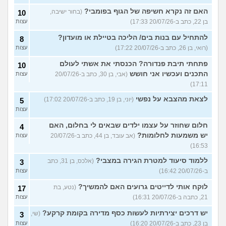
האם זה נקרא חשיפה של הגוף בפומבי?
(בחור ישיבה,
10
בן 22, כתב ב-20/07/26 17:33)
עצות
להתחיל עם בנות בים/ הליכה בטיילת או מועדון?
8
(רואי, בן 26, כתב ב-20/07/26 17:22)
עצות
פתחתי תיבת פנדורה? הכנסתי את אשתי לעולם
10
התכנים ועכשיו אני חושש
(אבי, בן 30, כתב ב-20/07/26
עצות
17:11)
לצאת מהצבא על נפשי
(יוני, בן 19, כתב ב-20/07/26 17:02)
5
עצות
חלום שחוזר על עצמו ילדים שבאים לי בחלום, האם
4
יש משמעות לחלומות?
(אב עובד, בן 44, כתב ב-20/07/26
עצות
16:53)
ללמוד סיעוד למטרת הגירה במצבי?
(אלכס, בן 31, כתב
3
ב-20/07/26 16:42)
עצות
לוקח אותי לדייטים גרועים האם להמשיך?
(נטע, בת
17
21, כתבה ב-20/07/26 16:31)
עצות
יש דרכים יצירתיות לעשות כסף מדירה בקומת קרקע?
(שי,
3
בן 23, כתב ב-20/07/26 16:20)
עצות