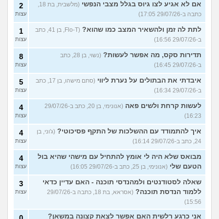
אם לא אגיע לצו גיוס בגלל מצבי הנפשי
(מלשבית, בת 18,
2
כתבה ב-29/07/26 17:05)
עצות
לתת לה זמן ולהשאיר המצב כמו שהוא?
(Flo-T, בן 41, כתב
1
ב-29/07/26 16:56)
עצות
תדירות סקס, מה אפשר לעשות?
(נשוי, בן 28, כתב
8
ב-29/07/26 16:45)
עצות
איבדתי את הבתולים על נערת ליווי
(סתם מישהו, בן 17, כתב
5
ב-29/07/26 16:34)
עצות
לעשות קרחת ולשים פאה
(אנונימי, בן 20, כתב ב-29/07/26
4
16:23)
עצות
איך להתמודד עם ההשלכות של התקף פסיכוטי?
(ג'וני, בן
4
24, כתב ב-29/07/26 16:14)
עצות
מבואס שלא היה לי אומץ להתחיל עם מישהי שהיא בול
4
הטעם שלי
(אנונימי, בן 25, כתב ב-29/07/26 16:05)
עצות
שאלה לסטודנטים ולמהנדסי תוכנה - האם עדיין כדאי
3
ללמוד הנדסת תוכנה?
(אסראא, בת 18, כתבה ב-29/07/26
עצות
15:56)
אני כרגע רלשית האם אפשר לצאת קצונה במשאן?
0