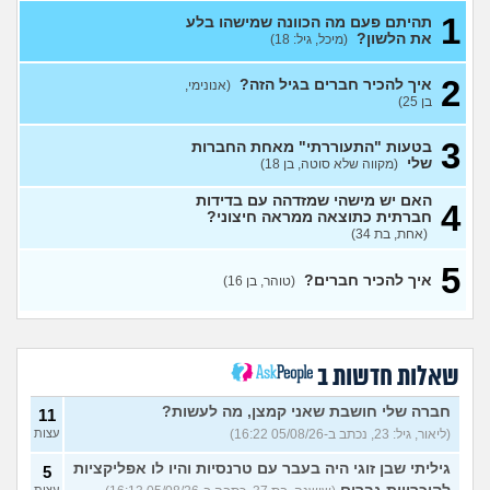
1
תהיתם פעם מה הכוונה שמישהו בלע
אני שמאלני ולא יודע למי
6
את הלשון?
(מיכל, גיל: 18)
להצביע בבחירות
(רון, בן 34)
עצות
2
2 חתונות שקשורות לאנשים
3
איך להכיר חברים בגיל הזה?
(אנונימי,
מהעבודה שלי לבוא או לא?
עצות
בן 25)
(רון, בן 24)
3
בטעות "התעוררתי" מאחת החברות
מתייחסים אליי כאיום ובזלזול,
4
שלי
(מקווה שלא סוטה, בן 18)
מזייפים אותי כאנס וסוטה
(דה
עצות
קארט, בן 31)
האם יש מישהי שמזדהה עם בדידות
4
איפה אני ואיפה הם?
7
חברתית כתוצאה ממראה חיצוני?
עצות
(אריאל, בן 26)
(אחת, בת 34)
למצוא קשרים חברתיים
2
5
בתרבות של עדות ומגזרים
איך להכיר חברים?
עצות
(טוהר, בן 16)
(איש עם ניסיון, בן 31)
האם אתם גם ככה מרגישים
5
מאנשים אחרים?
(בדוי,
עצות
בן 27)
שאלות חדשות ב
שאלה לבנות שעברו פרום
1
בחייהן
(ליהיא, בת 18)
חברה שלי חושבת שאני קמצן, מה לעשות?
עצות
11
(ליאור, גיל: 23, נכתב ב-05/08/26 16:22)
עצות
עדיף להיות פשוט לבד או
3
לנסות להפגש עם חברות?
עצות
גיליתי שבן זוגי היה בעבר עם טרנסיות והיו לו אפליקציות
5
(אנונימית, בת 17)