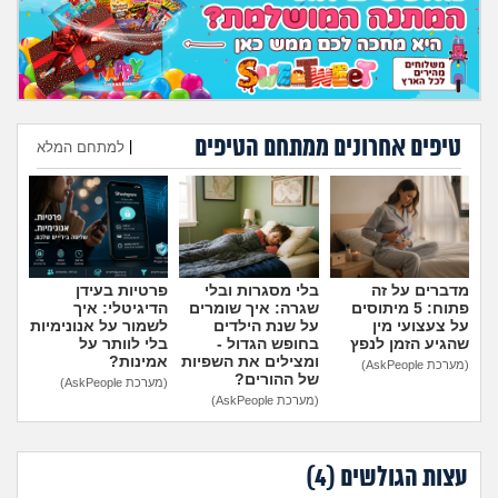
מה שעובר עליי
שומרים על הגוף
פיננסי וכלכלה
טיפים אחרונים ממתחם הטיפים
|
למתחם המלא
בין הסדינים
הוספת טיפ
חיות מחמד
מדברים על זה
בלי מסגרות ובלי
פרטיות בעידן
יוקר המחיה
פתוח: 5 מיתוסים
שגרה: איך שומרים
הדיגיטלי: איך
על צעצועי מין
על שנת הילדים
לשמור על אנונימיות
שהגיע הזמן לנפץ
בחופש הגדול -
בלי לוותר על
גאווה
ומצילים את השפיות
אמינות?
(מערכת AskPeople)
של ההורים?
(מערכת AskPeople)
(מערכת AskPeople)
עצות הגולשים (
4
)