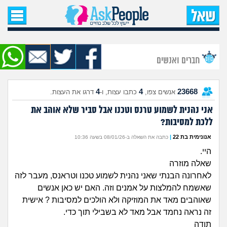
עמוד הבית
שאל שאלה
חברים ואנשים
שאלות חדשות
4
4
23668
אנשים צפו,
כתבו עצות, ו-
דרגו את העצות.
שאלות שעוררו עניין
אני נהנית לשמוע טרנס וטכנו אבל סביר שלא אוהב את
ללכת למסיבות?
עצות חדשות
אנונימית בת 22
|
כתבה את השאלה ב-08/01/26 בשעה 10:36
מה קורה כאן?
היי.
שאלה מוזרה
מתחם הטיפים
לאחרונה הבנתי שאני נהנית לשמוע טכנו וטראנס, מעבר לזה
שאשמח להמלצות על אמנים וזה. האם יש כאן אנשים
מדורים
שאוהבים מאד את המוזיקה ולא הולכים למסיבות ? אישית
זה נראה נחמד אבל מאד לא בשבילי תוך כדי.
תודה