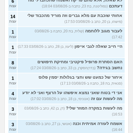
לא שאלה, אלא סתם פריקה ואשמח שתכתבו לי מה
6
דעתכם
(נפוליטנה, בת 23, כתבה ב-03/08/26 18:04)
עצות
אחותי שוכבת עם מלא גברים וזה מוריד מהכבוד שלי
14
(מישהו, בן 20, כתב ב-03/08/26 17:53)
עצות
לעבור מגוב ללוחמה
(קולית, בת 20, כתבה ב-03/08/26
1
17:42)
עצות
היי חייב שאלה לגבי אייפון
(ליעוז, בן 28, כתב ב-03/08/26 17:33)
1
עצות
האם הסתרת פרופיל פיקטיבי ומחיקת חיפושים
8
נחשב בגידה?
(בדרןהסקרן, בן 33, כתב ב-03/08/26 17:24)
עצות
איחור של כמעט שש וחצי בגלולות יסמין פלוס
1
(סנאית, בת 18, כתבה ב-03/08/26 17:13)
עצות
אני די בטוח שאני נמצא איפשהו על הרצף ואני לא יודע
4
מה לעשות עם זה
(אנונימי, בן 18, כתב ב-03/08/26 17:02)
עצות
מה לעשות במקרה המוזר שלי?
(דן, בן 42, כתב ב-03/08/26
3
16:53)
עצות
אשמח לעזרה אמיתית וכנה
(אנושי, בן 27, כתב ב-03/08/26
3
16:44)
עצות