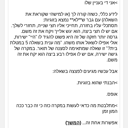
>אני די בעניין שלו
לידע כללי, כשזה קורה לך (או למישהי שקוראת את
השאלה) עם גבר ש**לא** נמצא בזוגיות:
תסתכלי עליו בחזרה, תחייכי אליו חצי שנייה, תחזרי לשלך.
אם יש לו חצי ביצה, הוא יגש אלייך ויקח את זה משם.
גרסה יותר חזקה של זה היא פשוט להגיד לו "היי" ישירות,
אולי אפילו לשאול אותו משהו. "מה ענית בשאלה 5 במטלת
בית?" זו שאלה שמתאימה לסצנה של תואר. במקרה של
גישה ישירה, אם יש לו אפילו רבע ביצה הוא יקח את זה
משם.
אבל עכשיו מגיעים לפצצה בשאלה:
>הבנתי שהוא בזוגיות.
אופס.
>מתלבטת מה כדאי לעשות במקרה כזה כי זה כבר ככה
המון זמן
אפשרות אחת זה...
(המשך)