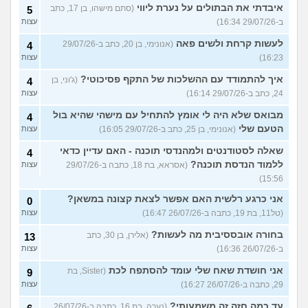
איבדתי את הבתולים על נערת ליווי
(סתם מישהו, בן 17, כתב
5
ב-29/07/26 16:34)
עצות
לעשות קרחת ולשים פאה
(אנונימי, בן 20, כתב ב-29/07/26
4
16:23)
עצות
איך להתמודד עם ההשלכות של התקף פסיכוטי?
(ג'וני, בן
4
24, כתב ב-29/07/26 16:14)
עצות
מבואס שלא היה לי אומץ להתחיל עם מישהי שהיא בול
4
הטעם שלי
(אנונימי, בן 25, כתב ב-29/07/26 16:05)
עצות
שאלה לסטודנטים ולמהנדסי תוכנה - האם עדיין כדאי
4
ללמוד הנדסת תוכנה?
(אסראא, בת 18, כתבה ב-29/07/26
עצות
15:56)
אני כרגע רלשית האם אפשר לצאת קצונה במשאן?
0
(טל11, בת 19, כתבה ב-26/07/26 16:47)
עצות
בחורה אובססיבית מה לעשות?
(אלירן, בן 30, כתב
13
ב-26/07/26 16:36)
עצות
אני חושדת שאח שלי עומד להסתפח לכת
(Sister, בת
9
29, כתבה ב-26/07/26 16:27)
עצות
עד כמה חזה זה משמעותי?
(נערה, בת 16, כתבה ב-26/07/26