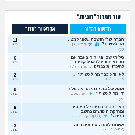
עוד ממדור "זוגיות"
חדשות במדור
אקראיות במדור
חברה שלי חושבת שאני קמצן,
11
מה לעשות?
(ליאור, בן
עצות
23)
גיליתי שבן זוגי היה בעבר עם
6
טרנסיות והיו לו אפליקציות
עצות
להיכרויות גברים
(שושנה, בת 37)
לא יודע כבר מה לעשות?
(בן
2
אדם, בן 18)
עצות
אמא של בת זוגתי הרימה עליה
8
יד, מה לעשות?
(אנונימי, בן
עצות
22)
האם הסתרת פרופיל פיקטיבי
8
ומחיקת חיפושים נחשב
עצות
בגידה?
(בדרןהסקרן, בן 33)
אשמח לעזרה אמיתית וכנה
3
(אנושי, בן 27)
עצות