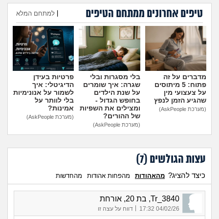
טיפים אחרונים ממתחם הטיפים
|
למתחם המלא
הוספת טיפ
מדברים על זה
בלי מסגרות ובלי
פרטיות בעידן
פתוח: 5 מיתוסים
שגרה: איך שומרים
הדיגיטלי: איך
על צעצועי מין
על שנת הילדים
לשמור על אנונימיות
שהגיע הזמן לנפץ
בחופש הגדול -
בלי לוותר על
ומצילים את השפיות
אמינות?
(מערכת AskPeople)
של ההורים?
(מערכת AskPeople)
(מערכת AskPeople)
עצות הגולשים (
7
)
כיצד להציג?
מהאהודות
מהפחות אהודות
מהחדשות
Tr_3840, בת 20, אורחת
|
04/02/26 17:32
דווח על עצה זו