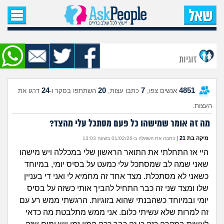
עמוד הבית
שאל שאלה
זוגיות
שאלות חדשות
24
20
7
4851
אנשים צפו,
כתבו עצות,
השתתפו בסקר ו-
דרגו את
שאלות שעוררו עניין
העצות.
עצות חדשות
מה זה אומר שמישהו כל פעם מסתכל עלי מהצד?
מיקה בת 21
|
כתבה את השאלה ב-01/02/26 בשעה 13:03
מה קורה כאן?
היי אז התחלתי את התואר הראשון שלי במכללה ויש מישהו
שאני שמה לב שמסתכל עלי כמעט על בסיס יומי, במיוחד
מתחם הטיפים
כשאני לא מסתכלת. מצד אחד זה מחמיא לי ואני די בעניין
שלו ומצד שני זה כבר התחיל להביך אותי כשזה על בסיס
מדורים
יומי ובמיוחד כשהבנתי שהוא בזוגיות. הרגשתי ממש רע עם
זה למרות שלא עשיתי כלום. אני ממש מתלבטת מה כדאי