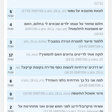
17:11)
לצאת מהצבא על נפשי
(יוני, בן 19, כתב ב-20/07/26 17:02)
5
עצות
חלום שחוזר על עצמו ילדים שבאים לי בחלום, האם
4
יש משמעות לחלומות?
(אב עובד, בן 44, כתב ב-20/07/26
עצות
16:53)
ללמוד סיעוד למטרת הגירה במצבי?
(אלכס, בן 31, כתב
3
ב-20/07/26 16:42)
עצות
לוקח אותי לדייטים גרועים האם להמשיך?
(נטע, בת
17
21, כתבה ב-20/07/26 16:31)
עצות
יש דרכים יצירתיות לעשות כסף מדירה בקומת קרקע?
(שי,
3
בן 23, כתב ב-20/07/26 16:20)
עצות
למה אני כל כך חרדתית כלפי העתיד?
(ירין, בת 19, כתבה
6
ב-20/07/26 16:09)
עצות
מיוני אשכול התעופה
(ככככ, בן 18, כתב ב-20/07/26 16:00)
0
עצות
עשיתי מיקרובליידינג לפני חמש שנים ואני מתחרטת על
2
זה
(אנונימית, בת 23, כתבה ב-19/07/26 17:35)
עצות