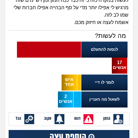
זוגיות
חיפוש שאלות
לעשות במקרה כזה כי זה כבר ככה המון זמן ויש ימים שזה
מרגיש לי אפילו יותר מדי על סף הבהייה אפילו חברות שלי
|
שמו לב לזה.
היריון ולידה
הרשמה
התחברות
אשמח לעצה או חיזוק מכם.
הורות ומשפחה
מה לעשות?
מתבגרים
לנסות להתעלם
מהבקו"ם... ועד מתי?!
17
אנשים
לימודים וסטודנטים
איש
לומר לו דיי
אחד
עבודה וקריירה
2
לשאול מה העניין
אנשים
חברים ואנשים
הזמן
דווח
עקוב
נהל
בית, שכנים ושותפים