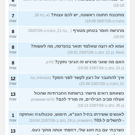
6
16:18)
עצות
מתכננת חתונה ראשונה, יש לכם עצות?
(א, בת 28,
7
כתבה ב-26/07/26 16:09)
עצות
מרגישה חוסר בטחון מטורף
(.., בת 21, כתבה ב-26/07/26
8
16:00)
עצות
אמא לא רוצה שאלמד תואר בהנדסה, מה לעשות?
8
(Alex, בן 21, כתב ב-23/07/26 16:01)
עצות
האם מה שאני מרגיש זה הגיוני ותקין?
(לירון,
8
בן 31, כתב ב-23/07/26 15:50)
עצות
איך להתגבר על רצון לקשר לפני הזמן?
(אנונימית, בת
12
21, כתבה ב-23/07/26 15:39)
עצות
כשאתם רואים מישהי ברשתות החברתיות שהכול
13
אצלה סביב הבילויים, זה מוריד לכם?
(לחם ושעשועים,
עצות
בן 36, כתב ב-22/07/26 16:13)
לאנשים ששירתו בחיל הטנ"א, חימוש, טכנולוגיה ואחזקה
1
- להשלים ל-03?
(חימושניק, בן 19, כתב ב-22/07/26 16:04)
עצות
כשרבתי עם בת הזוג שלי, דחפתי אותה מתוך כעס.
13