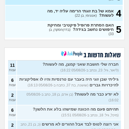
לכם עצות?
(א, בת 28)
עצות
4
האם מה שאני מרגיש זה הגיוני
אמא של בת זוגתי הרימה עליה יד, מה
8
ותקין?
לעשות?
(לירון, בן 31)
(אנונימי, בן 22)
עצות
איך להתגבר על רצון לקשר
12
האם הסתרת פרופיל פיקטיבי ומחיקת
5
לפני הזמן?
(אנונימית, בת 21)
חיפושים נחשב בגידה?
עצות
(בדרןהסקרן, בן
33)
כשאתם רואים מישהי ברשתות
13
החברתיות שהכול אצלה סביב
עצות
הבילויים, זה מוריד לכם?
(לחם ושעשועים, בן 36)
שאלות חדשות ב
כשרבתי עם בת הזוג שלי,
13
דחפתי אותה מתוך כעס. איך
חברה שלי חושבת שאני קמצן, מה לעשות?
עצות
11
להתמודד?
(אלכס, שם בדוי, בן
(ליאור, גיל: 23, נכתב ב-05/08/26 16:22)
עצות
40)
גיליתי שבן זוגי היה בעבר עם טרנסיות והיו לו אפליקציות
6
איך להסביר לה שאני רוצה
20
להיכרויות גברים
(שושנה, בת 37, כתבה ב-05/08/26 16:13)
עצות
להיפרד?
(עידן, בן 27)
עצות
לא יודע כבר מה לעשות?
(בן אדם, בן 18, כתב ב-05/08/26
2
בעיות ביני לבית הזוג, מה
6
לעשות?
(אנונימי, בן 24)
16:02)
עצות
עצות
לא משלמת בדייטים
תהיתם פעם מה הכוונה שמישהו בלע את הלשון?
(אלי, בן
9
6
עצות
29)
(מיכל, גיל: 18, נכתב ב-05/08/26 15:51)
עצות
יוצאת איתו היום לדייט ראשון
3
אני רוצה לטוס לבד אבל ההורים לא מרשים
(כ, בן 21, כתב
2
(אנונימית, בת 18)
עצות