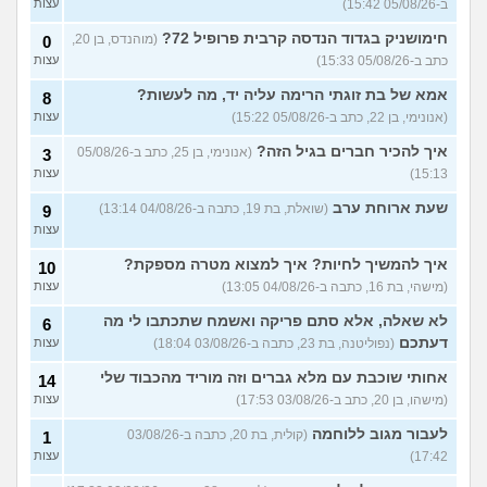
ב-05/08/26 15:42)
עצות
להתחיל עם בנות בים/ הליכה
8
חימושניק בגדוד הנדסה קרבית פרופיל 72?
(מוהנדס, בן 20,
0
בטיילת או מועדון?
(רואי, בן
עצות
כתב ב-05/08/26 15:33)
עצות
26)
לוקח אותי לדייטים גרועים
אמא של בת זוגתי הרימה עליה יד, מה לעשות?
17
8
האם להמשיך?
(נטע, בת 21)
עצות
(אנונימי, בן 22, כתב ב-05/08/26 15:22)
עצות
איך להכיר חברים בגיל הזה?
עוד שאלות חדשות במדור
(אנונימי, בן 25, כתב ב-05/08/26
3
15:13)
עצות
שעת ארוחת ערב
(שואלת, בת 19, כתבה ב-04/08/26 13:14)
9
עצות
איך להמשיך לחיות? איך למצוא מטרה מספקת?
10
(מישהי, בת 16, כתבה ב-04/08/26 13:05)
עצות
לא שאלה, אלא סתם פריקה ואשמח שתכתבו לי מה
6
דעתכם
(נפוליטנה, בת 23, כתבה ב-03/08/26 18:04)
עצות
אחותי שוכבת עם מלא גברים וזה מוריד מהכבוד שלי
14
(מישהו, בן 20, כתב ב-03/08/26 17:53)
עצות
לעבור מגוב ללוחמה
(קולית, בת 20, כתבה ב-03/08/26
1
17:42)
עצות