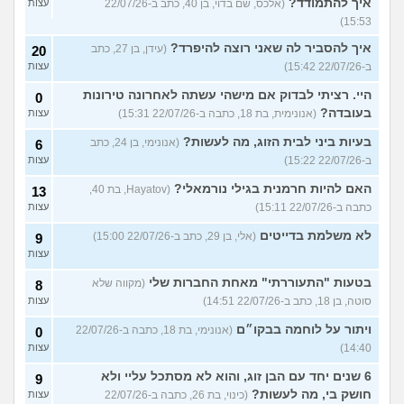
איך להתמודד?
(אלכס, שם בדוי, בן 40, כתב ב-22/07/26
עצות
15:53)
איך להסביר לה שאני רוצה להיפרד?
(עידן, בן 27, כתב
20
ב-22/07/26 15:42)
עצות
היי. רציתי לבדוק אם מישהי עשתה לאחרונה טירונות
0
בעובדה?
(אנונימית, בת 18, כתבה ב-22/07/26 15:31)
עצות
בעיות ביני לבית הזוג, מה לעשות?
(אנונימי, בן 24, כתב
6
ב-22/07/26 15:22)
עצות
האם להיות חרמנית בגילי נורמאלי?
(Hayatov, בת 40,
13
כתבה ב-22/07/26 15:11)
עצות
לא משלמת בדייטים
(אלי, בן 29, כתב ב-22/07/26 15:00)
9
עצות
בטעות "התעוררתי" מאחת החברות שלי
(מקווה שלא
8
סוטה, בן 18, כתב ב-22/07/26 14:51)
עצות
ויתור על לוחמה בבקו״ם
(אנונימי, בת 18, כתבה ב-22/07/26
0
14:40)
עצות
6 שנים יחד עם הבן זוג, והוא לא מסתכל עליי ולא
9
חושק בי, מה לעשות?
(כינוי, בת 26, כתבה ב-22/07/26
עצות