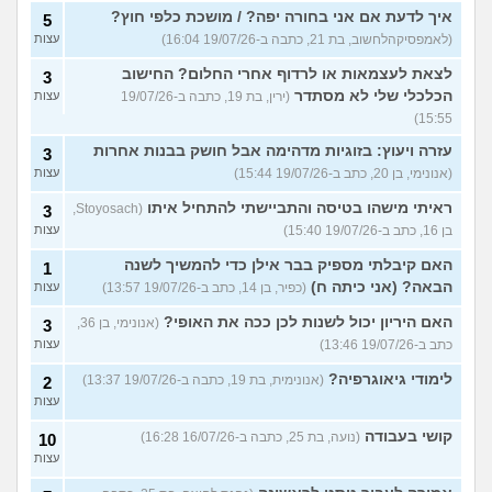
איך לדעת אם אני בחורה יפה? / מושכת כלפי חוץ?
5
(לאמפסיקהלחשוב, בת 21, כתבה ב-19/07/26 16:04)
עצות
לצאת לעצמאות או לרדוף אחרי החלום? החישוב
3
הכלכלי שלי לא מסתדר
(ירין, בת 19, כתבה ב-19/07/26
עצות
15:55)
עזרה ויעוץ: בזוגיות מדהימה אבל חושק בבנות אחרות
3
(אנונימי, בן 20, כתב ב-19/07/26 15:44)
עצות
ראיתי מישהו בטיסה והתביישתי להתחיל איתו
(Stoyosach,
3
בן 16, כתב ב-19/07/26 15:40)
עצות
האם קיבלתי מספיק בבר אילן כדי להמשיך לשנה
1
הבאה? (אני כיתה ח)
(כפיר, בן 14, כתב ב-19/07/26 13:57)
עצות
האם היריון יכול לשנות לכן ככה את האופי?
(אנונימי, בן 36,
3
כתב ב-19/07/26 13:46)
עצות
לימודי גיאוגרפיה?
(אנונימית, בת 19, כתבה ב-19/07/26 13:37)
2
עצות
קושי בעבודה
(נועה, בת 25, כתבה ב-16/07/26 16:28)
10
עצות