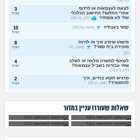
בת 30)
לצאת לעצמאות או לרדוף
3
אחרי החלום? החישוב הכלכלי
עצות
שלי לא מסתדר
(ירין, בת 19)
קושי בעבודה
(נועה, בת 25)
10
עצות
מישהו שיודע איך זה להיות
8
מזכירת בית ספר?
(Lola, בת
עצות
20)
לשאוף למשרה מלאה או לשלב
4
שתי עבודות בשביל עצמאות?
עצות
(ירין, בת 19)
מרגיש תקוע בחיים, איך
2
להתמודד?
(zak, בן 25)
עצות
איך לעשות כסף מתמונות של
7
יכולים לפטר אותי כי
הגשתי ציפיית שכר
כפות רגליים בצורה אנונימית
שמתי בצחוק מלח
יותר גבוהה משלו ויש
עצות
אני מעצבת גרפית,
ללכת להפגין? זה
בקפה לאחד
לי יותר ניסיון, למה
בלי שיגלו אותי?
(אליס, בת
האם AI באמת יקח לי
יפגע בקריירה שלי
העובדים?
הוא מקבל שכר גבוה
שאלות שעוררו עניין במדור
את העבודה בסוף?
בעתיד?
20)
יותר?
ניסיתי כמעט הכול בקשר
4
לעבודה סלאש לימודים
עצות
מרגישה שאין עתיד
(אנונימית, בת
22)
הכשרה מעשית לעבודה
2