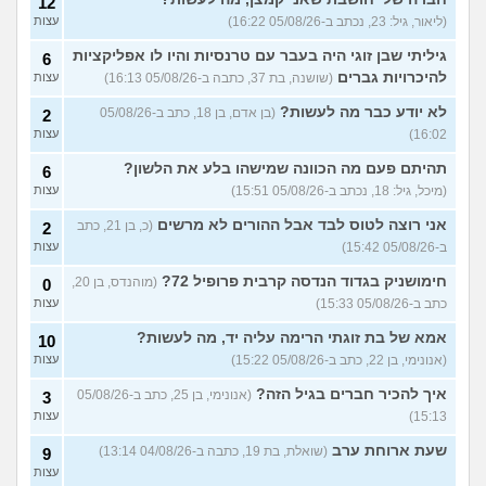
12
(ליאור, גיל: 23, נכתב ב-05/08/26 16:22)
עצות
שחוק עד דמעות מעבודה
3
זמנית: האם לחתום אבטלה
עצות
גיליתי שבן זוגי היה בעבר עם טרנסיות והיו לו אפליקציות
6
ולהשקיע בהייטק או למצוא
עבודה אחרת?
להיכרויות גברים
(שושנה, בת 37, כתבה ב-05/08/26 16:13)
עצות
(סטודנט, בן 22)
לא יודע כבר מה לעשות?
(בן אדם, בן 18, כתב ב-05/08/26
2
איך מוצאים עבודה בעיר שלי?
5
16:02)
עצות
(אסי, בן 38)
עצות
תהיתם פעם מה הכוונה שמישהו בלע את הלשון?
6
האם כדאי עגלות באמריקה/
3
(מיכל, גיל: 18, נכתב ב-05/08/26 15:51)
עצות
קוסמטיקה?
(אנגל, בת 22)
עצות
אני רוצה לטוס לבד אבל ההורים לא מרשים
(כ, בן 21, כתב
2
מסיימת תואר במדמח ולא
3
יודעת לאן להמשיך מפה
(נועם,
עצות
ב-05/08/26 15:42)
עצות
בת 23)
חימושניק בגדוד הנדסה קרבית פרופיל 72?
(מוהנדס, בן 20,
0
שאלות על המקצוע של הנהלת
5
כתב ב-05/08/26 15:33)
עצות
חשבונות
(מישהי, בת 30)
עצות
אמא של בת זוגתי הרימה עליה יד, מה לעשות?
10
איך לשפר את הנושא
4
התעסוקתי?
(אנונימית, בת 27)
עצות
(אנונימי, בן 22, כתב ב-05/08/26 15:22)
עצות
איך להבין מה הכיוון שלי?
איך להכיר חברים בגיל הזה?
4
(אנונימי, בן 25, כתב ב-05/08/26
3
(אנונימית, בת 21)
עצות
15:13)
עצות
עוד שאלות חדשות במדור
שעת ארוחת ערב
(שואלת, בת 19, כתבה ב-04/08/26 13:14)
9
עצות