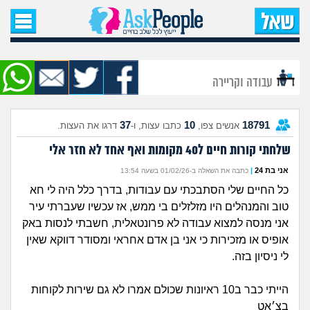
עמוד הבית
שאל שאלה
עבודה וקריירה
שאלות חדשות
37
10
18791
אנשים צפו,
כתבו עצות, ו-
דרגו את העצות.
שאלות שעוררו עניין
שלחתי קורות חיים ל40 מקומות ואף אחד לא חזר אלי
עצות חדשות
אני בת 24
|
כתבה את השאלה ב-01/02/26 בשעה 13:54
כל החיים שלי הסתבכתי עם עבודות, בדרך כלל היה לי חא
מה קורה כאן?
טוב והמנהלים היו מזלזלים בי ממש, אז עכשיו שעברתי עיר
אני מנסה למצוא עבודה לא פרונטאלית, חשבתי לנסות באק
מתחם הטיפים
אופיס או מזכירות כי אני בן אדם אחראי ומסודר דווקא שאין
לי ניסיון בזה.
מדורים
הייתי כבר ב10 ראיונות שכולם אמרו לא גם שירות לקוחות
בצ׳אט