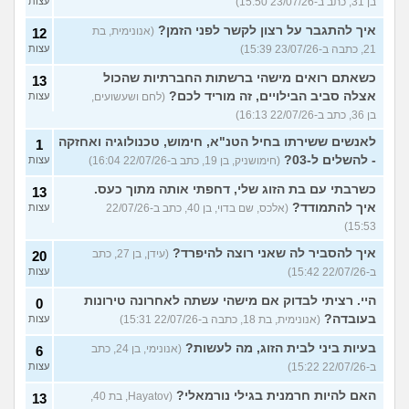
בן 31, כתב ב-23/07/26 15:50)
עצות
איך להתגבר על רצון לקשר לפני הזמן?
(אנונימית, בת
12
21, כתבה ב-23/07/26 15:39)
עצות
כשאתם רואים מישהי ברשתות החברתיות שהכול
13
אצלה סביב הבילויים, זה מוריד לכם?
(לחם ושעשועים,
עצות
בן 36, כתב ב-22/07/26 16:13)
לאנשים ששירתו בחיל הטנ"א, חימוש, טכנולוגיה ואחזקה
1
- להשלים ל-03?
(חימושניק, בן 19, כתב ב-22/07/26 16:04)
עצות
כשרבתי עם בת הזוג שלי, דחפתי אותה מתוך כעס.
13
איך להתמודד?
(אלכס, שם בדוי, בן 40, כתב ב-22/07/26
עצות
15:53)
איך להסביר לה שאני רוצה להיפרד?
(עידן, בן 27, כתב
20
ב-22/07/26 15:42)
עצות
היי. רציתי לבדוק אם מישהי עשתה לאחרונה טירונות
0
בעובדה?
(אנונימית, בת 18, כתבה ב-22/07/26 15:31)
עצות
בעיות ביני לבית הזוג, מה לעשות?
(אנונימי, בן 24, כתב
6
ב-22/07/26 15:22)
עצות
האם להיות חרמנית בגילי נורמאלי?
(Hayatov, בת 40,
13