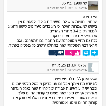
שי 1989, בת 36
|
01/02/26 19:21
דווח על עצה זו
היי נסיכה
יש המון חנויות שיש להן משמרות בוקר, ולפעמים אין
ביקוש למשמרות האלה, כי העובדים מעדיפים לישון ולהגיע
לעבוד רק ב 3-4 אחרי הצהריים.
אז תנצלי את זה, ותעבדי בוקר.
ככה גם תהיי מסונכרנת עם החבר, גם תתפרנסי, וגם
תראי רצף תעוסקתי שזה בהחלט ירשים כל מעסיק בעתיד.
3
5
Lk_6757, בן 25, אורח
|
02/02/26 23:22
דווח על עצה זו
הגיע הזמן ללכת לחפש פיזית.
לא יודע מה איתך אבל גם אני בדיוק מובטל מלפני יומיים
וכבר יש לי 5 ראיונות עבודה יכול להיות שזה בגלל העדפה
מגדרית אך יש סיכוי שזה פשוט כי קורות החיים שלך
נראים מאוד בנאליים ובימינו באתרים כאלו AI סורק את
קורות החיים ומסנן אוטומטית