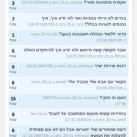
אקסית מתנהגת מוזר?
(אנונימי, בן 33, כתב ב-03/08/26 15:14)
3
עצות
בחיים לא הייתי בזוגיות ואני לא יודע איך. איך
7
נכנסים לזוגיות בכלל?
(דור, בן 25, כתב ב-29/07/26 18:43)
עצות
כדאי ללמוד הנהלת חשבונות בipc?
(lili, בת 25, כתבה
1
ב-29/07/26 18:34)
עצות
עובר תקופה קשה מיואש ולא יודע איך להיתקדם האלה
5
(אבי99, בן 22, כתב ב-29/07/26 18:25)
עצות
רכזת שירות ישיר
(אנונימית, בת 18, כתבה ב-29/07/26 18:16)
0
עצות
הקשר עם אבא שלי מכביד עליי
(Lamali, בת 26, כתבה
6
ב-29/07/26 18:05)
עצות
האם זה חוקי?
(אנונימית, בת 25, כתבה ב-29/07/26
15
17:56)
עצות
בחרדות קשות מעצם המחשבה על לעבוד
(בחורה של
9
חופש, בת 30, כתבה ב-29/07/26 17:47)
עצות
רוצה שההורים שלי יתגרשו אבל הם לא וגם מפחדת
6
להעלות את הנושא
(אנונימית, בת 23, כתבה ב-29/07/26 17:36)
עצות