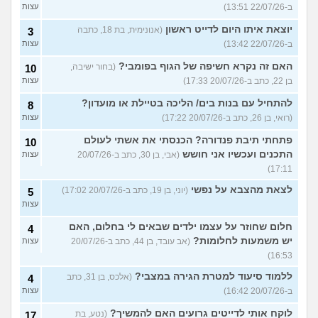
ב-22/07/26 13:51)
עצות
יוצאת איתו היום לדייט ראשון
(אנונימית, בת 18, כתבה
3
ב-22/07/26 13:42)
עצות
האם זה נקרא חשיפה של הגוף בפומבי?
(בחור ישיבה,
10
בן 22, כתב ב-20/07/26 17:33)
עצות
להתחיל עם בנות בים/ הליכה בטיילת או מועדון?
8
(רואי, בן 26, כתב ב-20/07/26 17:22)
עצות
פתחתי תיבת פנדורה? הכנסתי את אשתי לעולם
10
התכנים ועכשיו אני חושש
(אבי, בן 30, כתב ב-20/07/26
עצות
17:11)
לצאת מהצבא על נפשי
(יוני, בן 19, כתב ב-20/07/26 17:02)
5
עצות
חלום שחוזר על עצמו ילדים שבאים לי בחלום, האם
4
יש משמעות לחלומות?
(אב עובד, בן 44, כתב ב-20/07/26
עצות
16:53)
ללמוד סיעוד למטרת הגירה במצבי?
(אלכס, בן 31, כתב
4
ב-20/07/26 16:42)
עצות
לוקח אותי לדייטים גרועים האם להמשיך?
(נטע, בת
17