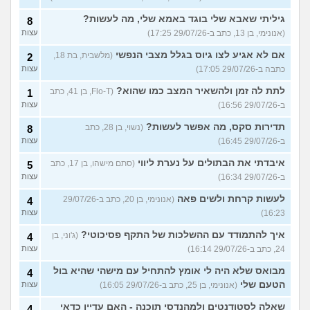
גיליתי שאבא שלי בוגד באמא שלי, מה לעשות?
8
(אנונימי, בן 13, כתב ב-29/07/26 17:25)
עצות
אם לא אגיע לצו גיוס בגלל מצבי הנפשי
(מלשבית, בת 18,
2
כתבה ב-29/07/26 17:05)
עצות
לתת לה זמן ולהשאיר המצב כמו שהוא?
(Flo-T, בן 41, כתב
1
ב-29/07/26 16:56)
עצות
תדירות סקס, מה אפשר לעשות?
(נשוי, בן 28, כתב
8
ב-29/07/26 16:45)
עצות
איבדתי את הבתולים על נערת ליווי
(סתם מישהו, בן 17, כתב
5
ב-29/07/26 16:34)
עצות
לעשות קרחת ולשים פאה
(אנונימי, בן 20, כתב ב-29/07/26
4
16:23)
עצות
איך להתמודד עם ההשלכות של התקף פסיכוטי?
(ג'וני, בן
4
24, כתב ב-29/07/26 16:14)
עצות
מבואס שלא היה לי אומץ להתחיל עם מישהי שהיא בול
4
הטעם שלי
(אנונימי, בן 25, כתב ב-29/07/26 16:05)
עצות
שאלה לסטודנטים ולמהנדסי תוכנה - האם עדיין כדאי
4