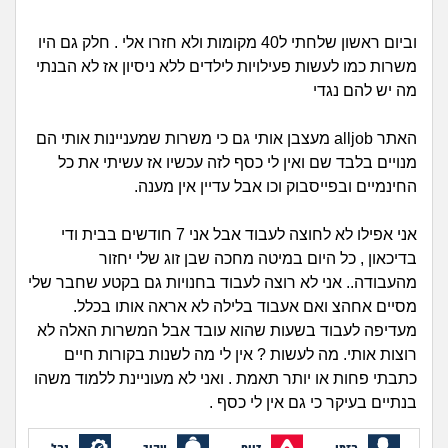
זוגיות
חיפוש שאלות
|
וביום ראשון שלחתי ל40 מקומות ולא חזרו אלי . חלק גם היו
היריון ולידה
הרשמה
התחברות
משרות כמו לעשות פעילויות לילדים ללא ניסיון אז לא הבנתי
מה יש להם נגדי
הורות ומשפחה
האתר alljob מעצבן אותי גם כי משרות שמעניינות אותי הם
מתבגרים
מנויים בלבד שם ואין לי כסף לזה עכשיו אז עשיתי את כל
החינמיים ובפייסבוק וכו אבל עדיין אין מענה.
מהבקו"ם... ועד מתי?!
אני אפילו לא לחוצה לעבוד אבל אני 7 חודשים בבית ודי
לימודים וסטודנטים
בדיכאון , כל היום במיטה מחכה שבן זוג שלי יחזור
מהעבודה.. אני לא רוצה לעבוד בחנויות גם בקטע שחבר שלי
עבודה וקריירה
מסיים אחהצ ואם אעבוד בלילה לא אראה אותו בכלל.
מעדיפה לעבוד בשעות שהוא עובד אבל המשרות האלה לא
חברים ואנשים
רוצות אותי. מה לעשות ? אין לי מה לשנות בקורות חיים
כתבתי פחות או יותר תאמת . ואני לא מעוניינת ללמוד משהו
בנתיים בעיקר כי גם אין לי כסף .
בית, שכנים ושותפים