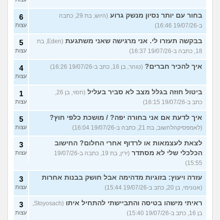
בחור עם יותר נסיון מנשק גרוע
(היוש, בת 29, כתבה
6
ב-19/07/26 16:46)
עצות
בבקשה תעזרו לי. אני מרגישה שאני משתגעת
(Eden, בת
5
18, כתבה ב-19/07/26 16:37)
עצות
איך להכיר חברים?
(טוהר, בן 16, כתב ב-19/07/26 16:26)
4
עצות
ביטול חוזה בגלל מצב לא סביר בעליל
(חסוי, בן 26,
1
כתב ב-19/07/26 16:15)
עצות
איך לדעת אם אני בחורה יפה? / מושכת כלפי חוץ?
5
(לאמפסיקהלחשוב, בת 21, כתבה ב-19/07/26 16:04)
עצות
לצאת לעצמאות או לרדוף אחרי החלום? החישוב
3
הכלכלי שלי לא מסתדר
(ירין, בת 19, כתבה ב-19/07/26
עצות
15:55)
עזרה ויעוץ: בזוגיות מדהימה אבל חושק בבנות אחרות
3
(אנונימי, בן 20, כתב ב-19/07/26 15:44)
עצות
ראיתי מישהו בטיסה והתביישתי להתחיל איתו
(Stoyosach,
3
בן 16, כתב ב-19/07/26 15:40)
עצות