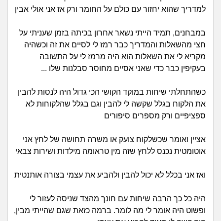
זוגיות
חיפוש שאלות
למדריך שהוא יחזור עם כולם על החומר ורק אז אני אולי אבין
|
היריון ולידה
הרשמה
התחברות
במבחנים, תמיד הייתי נשאר אחרון בכיתה בזמן שעניתי על
חצי מהשאלות והמדריך כבר רמז לי לסיים את זה וכשהיה
הורות ומשפחה
מקריא לי את השאלות הוא היה מרמז לי על התשובה
בעקיפין כבר כדי שאני אסיים מחוסר סבלנות שלו ...
מתבגרים
כשהתחלתי שיחות במוקד הקושי הכי גדול היה לנסות להבין
מהבקו"ם... ועד מתי?!
את הלקוח בגלל שקשה לי להבין וגם בגלל שהלקוחות לא
ספציפיים ורק מספרים סיפורים
לימודים וסטודנטים
אציין ואומר שכשלקוח צועק או משרה תחושה של לחץ אני
עבודה וקריירה
אוטומטית נכנס ללחץ שזה מין טראומה מילדות ושירות צבאי
חברים ואנשים
ואז אני בכלל לא יכול להבין ולהביע את עצמי בצורה אותנטית
היה כל כך הרבה שיחות עם חונך מהצד שניסה לעזור לי
בית, שכנים ושותפים
ופשוט היה אומר לי מה לומר. ברמה כזאת שגם שהייתי מבין,