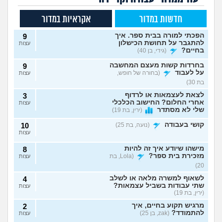
חדשות במדור
אקראיות במדור
הפכתי למורה בבית ספר. איך
9
להתגבר על תחושת הכישלון
עצות
בחיים?
(גידי, בן 40)
בחרדות קשות מעצם המחשבה
9
על לעבוד
(בחורה של חופש,
עצות
בת 30)
לצאת לעצמאות או לרדוף
3
אחרי החלום? החישוב הכלכלי
עצות
שלי לא מסתדר
(ירין, בת 19)
קושי בעבודה
(נועה, בת 25)
10
עצות
מישהו שיודע איך זה להיות
8
מזכירת בית ספר?
(Lola, בת
עצות
20)
לשאוף למשרה מלאה או לשלב
4
שתי עבודות בשביל עצמאות?
עצות
(ירין, בת 19)
מרגיש תקוע בחיים, איך
2
להתמודד?
(zak, בן 25)
עצות