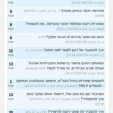
כתבה ב-26/07/26 16:09)
עצות
מרגישה חוסר בטחון מטורף
(.., בת 21, כתבה ב-26/07/26
8
16:00)
עצות
אמא לא רוצה שאלמד תואר בהנדסה, מה לעשות?
8
(Alex, בן 21, כתב ב-23/07/26 16:01)
עצות
האם מה שאני מרגיש זה הגיוני ותקין?
(לירון,
8
בן 31, כתב ב-23/07/26 15:50)
עצות
איך להתגבר על רצון לקשר לפני הזמן?
(אנונימית, בת
12
21, כתבה ב-23/07/26 15:39)
עצות
כשאתם רואים מישהי ברשתות החברתיות שהכול
13
אצלה סביב הבילויים, זה מוריד לכם?
(לחם ושעשועים,
עצות
בן 36, כתב ב-22/07/26 16:13)
לאנשים ששירתו בחיל הטנ"א, חימוש, טכנולוגיה ואחזקה
1
- להשלים ל-03?
(חימושניק, בן 19, כתב ב-22/07/26 16:04)
עצות
כשרבתי עם בת הזוג שלי, דחפתי אותה מתוך כעס.
13
איך להתמודד?
(אלכס, שם בדוי, בן 40, כתב ב-22/07/26
עצות
15:53)
איך להסביר לה שאני רוצה להיפרד?
(עידן, בן 27, כתב
20