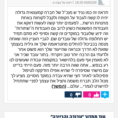
|
04/02/26 18:20
דווח על עצה זו
תראה זה כמו נגיד ש מנכ"ל של חברה קמעונאית גדולה
יהיה לו קשה לעבוד על הקופה ולקבל לקוחות באחת
מחנויות הרשת... לפעמים יותר קשה לעשות דווקא את
העבודות הפשוטות כשהן לרוב גם העבודות ה"שחורות"
וזה ידוע שלעבוד במוקדים זה קשה וסזיפי לא סתם תמיד
יש תחלופה גדולה של עובדים שם. לגביי העניין הזה שאתה
מנסה בכביכול להחלים מהטראומה שלך אז גילית בעצמך
שזאת לא הדרך וכנראה שהייעוד שלך הוא פשוט אחר
ולדעתי גם הרבה יותר טוב ויוקרתי. בתור עובד שכיר אני
לא מאמין אף פעם בלהישאר במקומות עבודה שעושים לנו
רע בנפש... אתה שווה הרבה יותר מזה. פעם הייתי בדייט
עם מישהי שסיפרה לי שהיא אפילו הזדקקה לטיפול
פסיכולוגי לאחר חצי שהיא עבדה במוקד מסויים. מציע לך
מכול הלב תברח משמה ותציל את עצמך לפניי שתתחיל
להישרט לגמרי... עולם...
(המשך)
0
0
עוד ממדור "עבודה וקריירה"