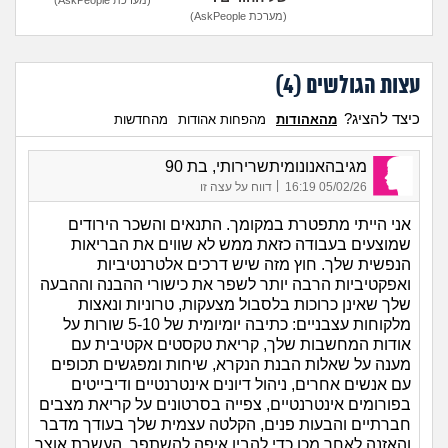
(מערכת AskPeople)
עצות הגולשים (
4
)
כיצד להציג?
מהאהודות
מהפחות אהודות
מהחדשות
מגיבהאנונומיתשרירותי, בת 90
|
05/02/26 16:19
דווח על עצה זו
אני הייתי מתפטרת במקומך. התנאים והשכר הירודים
שמוצעים בעבודה כזאת ממש לא שווים את הבריאות
הנפשית שלך. חוץ מזה שיש דרכים אלטרנטיביות
ואפקטיביות הרבה יותר לשפר את כישורי ההבנה וההבעה
שלך שאינן כרוכות בלסבול מצעקות, טרוניות ונאצות
מלקוחות עצבניים: כתיבה יומיומית של 5-10 שורות על
אודות המחשבות שלך, קריאת טקסטים אקטיבית עם
מענה על שאלות הבנת הנקרא, שיחות ומפגשים תכופים
עם אנשים אחרים, ניהול דיונים אינטרנטיים ודיבייטים
בפורומים אינטרנטיים, צפייה בסרטונים על קריאת מצבים
חברתיים והבעות פנים, הקלטה עצמית שלך בעודך מדבר
והאזנה לאחר מכן כדי להבין איפה להשתפר, העשרת אוצר