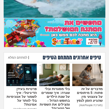
טיפים אחרונים ממתחם הטיפים
|
למתחם המלא
הוספת טיפ
מדברים על זה
בלי מסגרות ובלי
פרטיות בעידן
פתוח: 5 מיתוסים
שגרה: איך שומרים
הדיגיטלי: איך
על צעצועי מין
על שנת הילדים
לשמור על אנונימיות
שהגיע הזמן לנפץ
בחופש הגדול -
בלי לוותר על
ומצילים את השפיות
אמינות?
(מערכת AskPeople)
של ההורים?
(מערכת AskPeople)