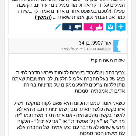
המילים על ידי קריאה ולימוד ממילונים ייעודיים, הקשבה
פעילה (לסכם במשפט אחד מ אחרים אמרו לך בשיחה,
כמו "אם הבנתי נכון, אמרת ש/אתה...
(המשך)
0
4
אור 9907, בן 34
|
04/02/26 16:38
דווח על עצה זו
שלום משה היקר!
צריך להבין שלעבוד בשירות לקוחות פירוש הדבר להיות
נציג של בעל החברה אל מול הלקוח. לכן התשובות שאתה
נותן ללקוח צריכים להגיע ממקום של מדיניות ברורה,
אדיבות, אמפתיה וסמכות.
כשאני אומר סמכות הכוונה היא שאם לקוח מתקשר ויש לו
איזו בקשה כלשהי ואתה מבין שמדיניות החברה היא לא
לאשר בקשה מהסוג הזה - אם אתה תגיד משהו כמו ״זה
מה יש״ או ״אין לי אפשרות״ או ״אני לא יכול״ - הלקוח
מרגיש שהוא לא מדבר עם נציג אמיתי של החברה אלא
עם מישהו חסר סמכות.