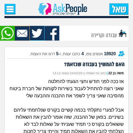
עמוד הבית
שאל שאלה
עבודה וקריירה
שאלות חדשות
5
4
18920
אנשים צפו,
כתבו עצות, ו-
דרגו את העצות.
שאלות שעוררו עניין
האם להמשיך בעבודה שכזאת?
עצות חדשות
משה בן 22
|
כתב את השאלה ב-04/02/26 בשעה 13:13
אז ככה לפני חודש וחצי הגעתי להחלטה
מה קורה כאן?
שאני רוצה להתחיל לעבוד בשירות לקוחות של חברת ביטוח
מהסיבה שאני צריך לשפר את ההבנה וההבעה שלי
מתחם הטיפים
אבל לצערי נתקלתי בכמה קשיים בקורס שנלחמתי עליהם
מדורים
בשיניים. בפאן של ההבנה, שזה אומר להבין את השאלות
ששואלים בקורס כי תמיד שעניתי על שאלות לבד לא
הצלחתי להבין את השאלות תמיד והייתי צריך לחכות