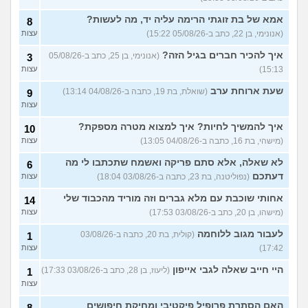
אמא של בת זוגתי הרימה עליה יד, מה לעשות?
8
איך לשפר את הנושא
4
התעסוקתי?
(אנונימית, בת 27)
עצות
(אנונימי, בן 22, כתב ב-05/08/26 15:22)
עצות
איך להבין מה הכיוון שלי?
איך להכיר חברים בגיל הזה?
4
(אנונימי, בן 25, כתב ב-05/08/26
3
(אנונימית, בת 21)
עצות
15:13)
עצות
עוד שאלות חדשות במדור
שעת ארוחת ערב
(שואלת, בת 19, כתבה ב-04/08/26 13:14)
9
עצות
איך להמשיך לחיות? איך למצוא מטרה מספקת?
10
(מישהי, בת 16, כתבה ב-04/08/26 13:05)
עצות
לא שאלה, אלא סתם פריקה ואשמח שתכתבו לי מה
6
דעתכם
(נפוליטנה, בת 23, כתבה ב-03/08/26 18:04)
עצות
אחותי שוכבת עם מלא גברים וזה מוריד מהכבוד שלי
14
(מישהו, בן 20, כתב ב-03/08/26 17:53)
עצות
לעבור מגוב ללוחמה
(קולית, בת 20, כתבה ב-03/08/26
1
17:42)
עצות
היי חייב שאלה לגבי אייפון
(ליעוז, בן 28, כתב ב-03/08/26 17:33)
1
עצות
האם הסתרת פרופיל פיקטיבי ומחיקת חיפושים
8