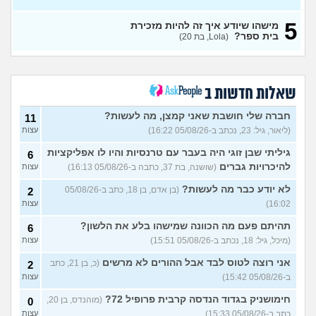
קריירה בנקאית המלצות?
3
5
מישהו שיודע איך זה להיות מזכירת
(מתעניינת, בת 25)
עצות
בית ספר?
(Lola, בת 20)
מחפשת המלצה על תוכנה
3
למרפאה או מערכת מומלצת
עצות
לרופאים. מה הכי טוב היום?
(מרפאת ט.ט, בת 40)
שאלות חדשות ב
במה לעבוד?
(אנונימי, בן 17)
3
עצות
חברה שלי חושבת שאני קמצן, מה לעשות?
11
(ליאור, גיל: 23, נכתב ב-05/08/26 16:22)
עצות
שחוק עד דמעות מעבודה
3
זמנית: האם לחתום אבטלה
עצות
גיליתי שבן זוגי היה בעבר עם טרנסיות והיו לו אפליקציות
6
ולהשקיע בהייטק או למצוא
עבודה אחרת?
להיכרויות גברים
(שושנה, בת 37, כתבה ב-05/08/26 16:13)
עצות
(סטודנט, בן 22)
לא יודע כבר מה לעשות?
(בן אדם, בן 18, כתב ב-05/08/26
2
איך מוצאים עבודה בעיר שלי?
5
16:02)
עצות
(אסי, בן 38)
עצות
תהיתם פעם מה הכוונה שמישהו בלע את הלשון?
6
האם כדאי עגלות באמריקה/
3
(מיכל, גיל: 18, נכתב ב-05/08/26 15:51)
עצות
קוסמטיקה?
(אנגל, בת 22)
עצות
אני רוצה לטוס לבד אבל ההורים לא מרשים
(כ, בן 21, כתב
2
מסיימת תואר במדמח ולא
3
יודעת לאן להמשיך מפה
(נועם,
עצות
ב-05/08/26 15:42)
עצות
בת 23)
חימושניק בגדוד הנדסה קרבית פרופיל 72?
(מוהנדס, בן 20,
0
שאלות על המקצוע של הנהלת
5
כתב ב-05/08/26 15:33)
עצות
חשבונות
(מישהי, בת 30)
עצות