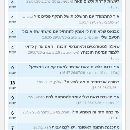
לעשות קרחת ולשים פאה
(אנונימי, בן 20, כתב ב-29/07/26
4
16:23)
עצות
איך להתמודד עם ההשלכות של התקף פסיכוטי?
(ג'וני, בן
4
24, כתב ב-29/07/26 16:14)
עצות
מבואס שלא היה לי אומץ להתחיל עם מישהי שהיא בול
4
הטעם שלי
(אנונימי, בן 25, כתב ב-29/07/26 16:05)
עצות
שאלה לסטודנטים ולמהנדסי תוכנה - האם עדיין כדאי
4
ללמוד הנדסת תוכנה?
(אסראא, בת 18, כתבה ב-29/07/26
עצות
15:56)
אני כרגע רלשית האם אפשר לצאת קצונה במשאן?
0
(טל11, בת 19, כתבה ב-26/07/26 16:47)
עצות
בחורה אובססיבית מה לעשות?
(אלירן, בן 30, כתב
13
ב-26/07/26 16:36)
עצות
אני חושדת שאח שלי עומד להסתפח לכת
(Sister, בת
9
29, כתבה ב-26/07/26 16:27)
עצות
עד כמה חזה זה משמעותי?
(נערה, בת 16, כתבה ב-26/07/26
6
16:18)
עצות
מתכננת חתונה ראשונה, יש לכם עצות?
(א, בת 28,
7