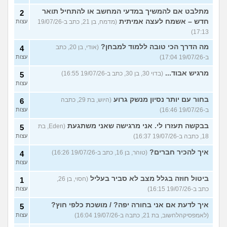
מתלבט אם להמשיך במדעי המחשב או להתחיל תואר
2
חדש – אשמח לעצה אמיתית
(מדמח, בן 21, כתב ב-19/07/26
עצות
17:13)
מה הדרך הכי טובה ללמוד למבחן?
(אודי, בן 20, כתב
4
ב-19/07/26 17:04)
עצות
מרגיש אבוד...
(בדוי 30, בן 30, כתב ב-19/07/26 16:55)
5
עצות
בחור עם יותר נסיון מנשק גרוע
(היוש, בת 29, כתבה
6
ב-19/07/26 16:46)
עצות
בבקשה תעזרו לי. אני מרגישה שאני משתגעת
(Eden, בת
5
18, כתבה ב-19/07/26 16:37)
עצות
איך להכיר חברים?
(טוהר, בן 16, כתב ב-19/07/26 16:26)
4
עצות
ביטול חוזה בגלל מצב לא סביר בעליל
(חסוי, בן 26,
1
כתב ב-19/07/26 16:15)
עצות
איך לדעת אם אני בחורה יפה? / מושכת כלפי חוץ?
5
(לאמפסיקהלחשוב, בת 21, כתבה ב-19/07/26 16:04)
עצות