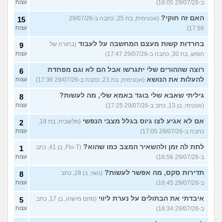
ב-29/07/26 18:05)
עצות
האם זה חוקי?
(אנונימית, בת 25, כתבה ב-29/07/26
15
17:56)
עצות
בחרדות קשות מעצם המחשבה על לעבוד
(בחורה של
9
חופש, בת 30, כתבה ב-29/07/26 17:47)
עצות
רוצה שההורים שלי יתגרשו אבל הם לא וגם מפחדת
6
להעלות את הנושא
(אנונימית, בת 23, כתבה ב-29/07/26 17:36)
עצות
גיליתי שאבא שלי בוגד באמא שלי, מה לעשות?
8
(אנונימי, בן 13, כתב ב-29/07/26 17:25)
עצות
אם לא אגיע לצו גיוס בגלל מצבי הנפשי
(מלשבית, בת 18,
2
כתבה ב-29/07/26 17:05)
עצות
לתת לה זמן ולהשאיר המצב כמו שהוא?
(Flo-T, בן 41, כתב
1
ב-29/07/26 16:56)
עצות
תדירות סקס, מה אפשר לעשות?
(נשוי, בן 28, כתב
8
ב-29/07/26 16:45)
עצות
איבדתי את הבתולים על נערת ליווי
(סתם מישהו, בן 17, כתב
5
ב-29/07/26 16:34)
עצות