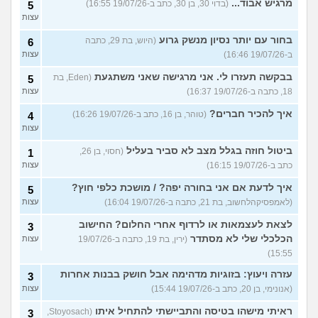
מרגיש אבוד...
(בדוי 30, בן 30, כתב ב-19/07/26 16:55)
5
עצות
בחור עם יותר נסיון מנשק גרוע
(היוש, בת 29, כתבה
6
ב-19/07/26 16:46)
עצות
בבקשה תעזרו לי. אני מרגישה שאני משתגעת
(Eden, בת
5
18, כתבה ב-19/07/26 16:37)
עצות
איך להכיר חברים?
(טוהר, בן 16, כתב ב-19/07/26 16:26)
4
עצות
ביטול חוזה בגלל מצב לא סביר בעליל
(חסוי, בן 26,
1
כתב ב-19/07/26 16:15)
עצות
איך לדעת אם אני בחורה יפה? / מושכת כלפי חוץ?
5
(לאמפסיקהלחשוב, בת 21, כתבה ב-19/07/26 16:04)
עצות
לצאת לעצמאות או לרדוף אחרי החלום? החישוב
3
הכלכלי שלי לא מסתדר
(ירין, בת 19, כתבה ב-19/07/26
עצות
15:55)
עזרה ויעוץ: בזוגיות מדהימה אבל חושק בבנות אחרות
3
(אנונימי, בן 20, כתב ב-19/07/26 15:44)
עצות
ראיתי מישהו בטיסה והתביישתי להתחיל איתו
(Stoyosach,
3