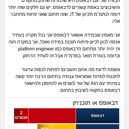
זוגיות
חיפוש שאלות
הבעיה שלי עם דבאופס היא שלמרות שחלק מהקורס
והשיבוצים באמת קשורים לדבאופס, יש גם חלקים שזה יותר
|
היריון ולידה
דומה לנתמ"מ ולכיוון של IT, שזה תחום שאני פחות מתחבר
הרשמה
התחברות
אליו.
הורות ומשפחה
אני מאמין שבמידה ואשאר דבאופס אני בכל מקרה בעתיד
אנסה לכוון לכיוון פיתוח תוכנה במידה ואוכל, אך במקרה הזה
מתבגרים
זה יהיה יותר מתחום הדבאופס כמו platform engineer
וכדומה בעזרת תואר במדמ"ח אבל זה לעתיד הרחוק.
מהבקו"ם... ועד מתי?!
אשמח לדעת מה אתם חושבים! לפחות לנסות ערעור
לימודים וסטודנטים
לתכנות למרות שמציאת עבודה בתחום הרבה יותר קשה
במיוחד עם הAI של עוד 5שנים או להתסכן ולהישאר
עבודה וקריירה
דבאופס בתקווה לשיבוץ בתחום.
דבאופס או תוכניתן
חברים ואנשים
2
דבאופס
בית, שכנים ושותפים
אנשים
איש