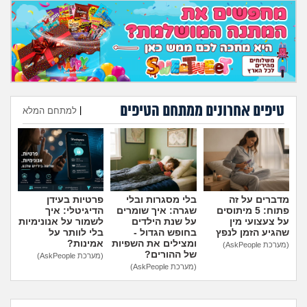
טיפים אחרונים ממתחם הטיפים
|
למתחם המלא
הוספת טיפ
מדברים על זה
בלי מסגרות ובלי
פרטיות בעידן
פתוח: 5 מיתוסים
שגרה: איך שומרים
הדיגיטלי: איך
על צעצועי מין
על שנת הילדים
לשמור על אנונימיות
שהגיע הזמן לנפץ
בחופש הגדול -
בלי לוותר על
ומצילים את השפיות
אמינות?
(מערכת AskPeople)
של ההורים?
(מערכת AskPeople)
(מערכת AskPeople)