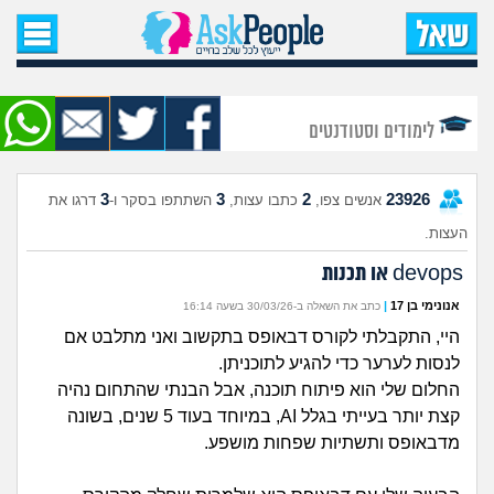
עמוד הבית
שאל שאלה
לימודים וסטודנטים
שאלות חדשות
3
3
2
23926
אנשים צפו,
כתבו עצות,
השתתפו בסקר ו-
דרגו את
שאלות שעוררו עניין
העצות.
עצות חדשות
devops או תכנות
אנונימי בן 17
|
כתב את השאלה ב-30/03/26 בשעה 16:14
מה קורה כאן?
היי, התקבלתי לקורס דבאופס בתקשוב ואני מתלבט אם
לנסות לערער כדי להגיע לתוכניתן.
מתחם הטיפים
החלום שלי הוא פיתוח תוכנה, אבל הבנתי שהתחום נהיה
קצת יותר בעייתי בגלל AI, במיוחד בעוד 5 שנים, בשונה
מדורים
מדבאופס ותשתיות שפחות מושפע.