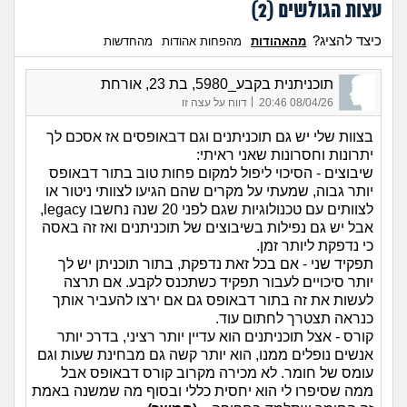
עצות הגולשים (
2
)
כיצד להציג?
מהאהודות
מהפחות אהודות
מהחדשות
תוכניתנית בקבע_5980, בת 23, אורחת
|
08/04/26 20:46
דווח על עצה זו
בצוות שלי יש גם תוכניתנים וגם דבאופסים אז אסכם לך
יתרונות וחסרונות שאני ראיתי:
שיבוצים - הסיכוי ליפול למקום פחות טוב בתור דבאופס
יותר גבוה, שמעתי על מקרים שהם הגיעו לצוותי ניטור או
לצוותים עם טכנולוגיות שגם לפני 20 שנה נחשבו legacy,
אבל יש גם נפילות בשיבוצים של תוכניתנים ואז זה באסה
כי נדפקת ליותר זמן.
תפקיד שני - אם בכל זאת נדפקת, בתור תוכניתן יש לך
יותר סיכויים לעבור תפקיד כשתכנס לקבע. אם תרצה
לעשות את זה בתור דבאופס גם אם ירצו להעביר אותך
כנראה תצטרך לחתום עוד.
קורס - אצל תוכניתנים הוא עדיין יותר רציני, בדרכ יותר
אנשים נופלים ממנו, הוא יותר קשה גם מבחינת שעות וגם
עומס של חומר. לא מכירה מקרוב קורס דבאופס אבל
ממה שסיפרו לי הוא יחסית כללי ובסוף מה שמשנה באמת