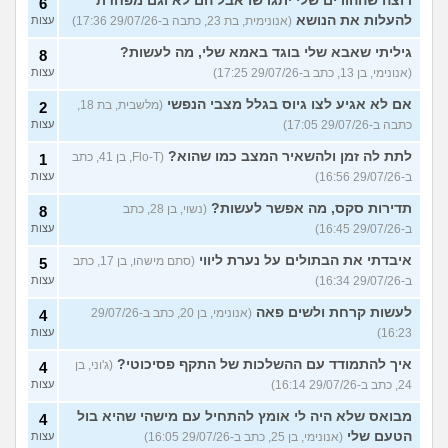
רוצה שההורים שלי יתגרשו אבל הם לא וגם מפחדת
6
להעלות את הנושא
(אנונימית, בת 23, כתבה ב-29/07/26 17:36)
עצות
גיליתי שאבא שלי בוגד באמא שלי, מה לעשות?
8
(אנונימי, בן 13, כתב ב-29/07/26 17:25)
עצות
אם לא אגיע לצו גיוס בגלל מצבי הנפשי
(מלשבית, בת 18,
2
כתבה ב-29/07/26 17:05)
עצות
לתת לה זמן ולהשאיר המצב כמו שהוא?
(Flo-T, בן 41, כתב
1
ב-29/07/26 16:56)
עצות
תדירות סקס, מה אפשר לעשות?
(נשוי, בן 28, כתב
8
ב-29/07/26 16:45)
עצות
איבדתי את הבתולים על נערת ליווי
(סתם מישהו, בן 17, כתב
5
ב-29/07/26 16:34)
עצות
לעשות קרחת ולשים פאה
(אנונימי, בן 20, כתב ב-29/07/26
4
16:23)
עצות
איך להתמודד עם ההשלכות של התקף פסיכוטי?
(ג'וני, בן
4
24, כתב ב-29/07/26 16:14)
עצות
מבואס שלא היה לי אומץ להתחיל עם מישהי שהיא בול
4
הטעם שלי
(אנונימי, בן 25, כתב ב-29/07/26 16:05)
עצות