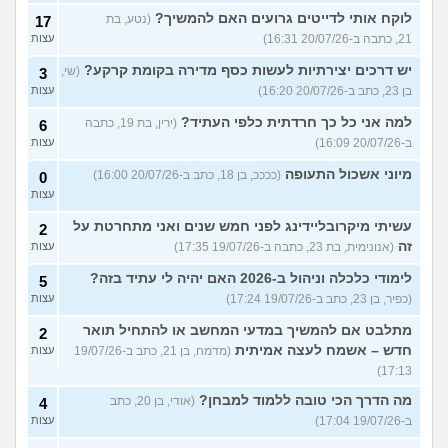
לוקח אותי לדייטים גרועים האם להמשיך?
(נטע, בת
17
21, כתבה ב-20/07/26 16:31)
עצות
יש דרכים יצירתיות לעשות כסף מדירה בקומת קרקע?
(שי,
3
בן 23, כתב ב-20/07/26 16:20)
עצות
למה אני כל כך חרדתית כלפי העתיד?
(ירין, בת 19, כתבה
6
ב-20/07/26 16:09)
עצות
מיוני אשכול התעופה
(ככככ, בן 18, כתב ב-20/07/26 16:00)
0
עצות
עשיתי מיקרובליידינג לפני חמש שנים ואני מתחרטת על
2
זה
(אנונימית, בת 23, כתבה ב-19/07/26 17:35)
עצות
לימודי כלכלה וניהול ב-2026 האם יהיה לי עתיד בזה?
5
(כפיר, בן 23, כתב ב-19/07/26 17:24)
עצות
מתלבט אם להמשיך במדעי המחשב או להתחיל תואר
2
חדש – אשמח לעצה אמיתית
(מדמח, בן 21, כתב ב-19/07/26
עצות
17:13)
מה הדרך הכי טובה ללמוד למבחן?
(אודי, בן 20, כתב
4
ב-19/07/26 17:04)
עצות