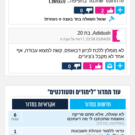
זה החומר שתלמד בחפיפה...
(המשך)
0
2
שואל השאלה בחר בעצה זו כעוזרת!
Adidush, בת 20
|
01/04/26 23:58
דווח על עצה זו
לא מומלץ ללכת לכיוון דבאופס, קשה למצוא עבודה, אף
אחד לא מקבל ג'וניורים.
0
1
עוד ממדור "לימודים וסטודנטים"
חדשות במדור
אקראיות במדור
לא שאלה, אלא סתם פריקה
6
ואשמח שתכתבו לי מה דעתכם
עצות
(נפוליטנה, בת 23)
כדאי ללמוד הנהלת חשבונות
1