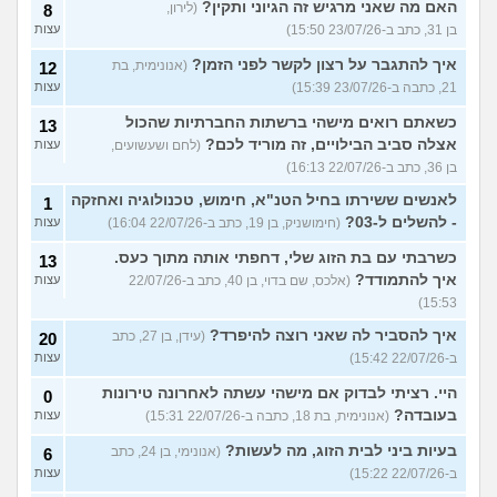
האם מה שאני מרגיש זה הגיוני ותקין?
(לירון,
8
בן 31, כתב ב-23/07/26 15:50)
עצות
איך להתגבר על רצון לקשר לפני הזמן?
(אנונימית, בת
12
21, כתבה ב-23/07/26 15:39)
עצות
כשאתם רואים מישהי ברשתות החברתיות שהכול
13
אצלה סביב הבילויים, זה מוריד לכם?
(לחם ושעשועים,
עצות
בן 36, כתב ב-22/07/26 16:13)
לאנשים ששירתו בחיל הטנ"א, חימוש, טכנולוגיה ואחזקה
1
- להשלים ל-03?
(חימושניק, בן 19, כתב ב-22/07/26 16:04)
עצות
כשרבתי עם בת הזוג שלי, דחפתי אותה מתוך כעס.
13
איך להתמודד?
(אלכס, שם בדוי, בן 40, כתב ב-22/07/26
עצות
15:53)
איך להסביר לה שאני רוצה להיפרד?
(עידן, בן 27, כתב
20
ב-22/07/26 15:42)
עצות
היי. רציתי לבדוק אם מישהי עשתה לאחרונה טירונות
0
בעובדה?
(אנונימית, בת 18, כתבה ב-22/07/26 15:31)
עצות
בעיות ביני לבית הזוג, מה לעשות?
(אנונימי, בן 24, כתב
6
ב-22/07/26 15:22)
עצות