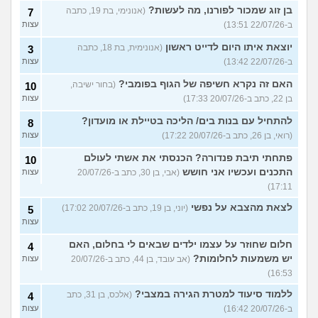
בן זוג שמכור לפורנו, מה לעשות?
(אנונימי, בת 19, כתבה
7
ב-22/07/26 13:51)
עצות
יוצאת איתו היום לדייט ראשון
(אנונימית, בת 18, כתבה
3
ב-22/07/26 13:42)
עצות
האם זה נקרא חשיפה של הגוף בפומבי?
(בחור ישיבה,
10
בן 22, כתב ב-20/07/26 17:33)
עצות
להתחיל עם בנות בים/ הליכה בטיילת או מועדון?
8
(רואי, בן 26, כתב ב-20/07/26 17:22)
עצות
פתחתי תיבת פנדורה? הכנסתי את אשתי לעולם
10
התכנים ועכשיו אני חושש
(אבי, בן 30, כתב ב-20/07/26
עצות
17:11)
לצאת מהצבא על נפשי
(יוני, בן 19, כתב ב-20/07/26 17:02)
5
עצות
חלום שחוזר על עצמו ילדים שבאים לי בחלום, האם
4
יש משמעות לחלומות?
(אב עובד, בן 44, כתב ב-20/07/26
עצות
16:53)
ללמוד סיעוד למטרת הגירה במצבי?
(אלכס, בן 31, כתב
4
ב-20/07/26 16:42)
עצות