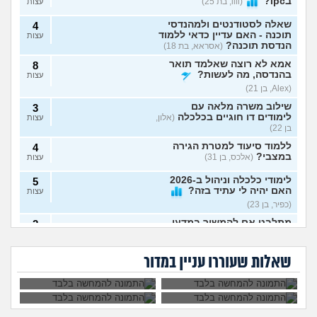
בipc?
(lili, בת 25)
עצות
שאלה לסטודנטים ולמהנדסי
4
תוכנה - האם עדיין כדאי ללמוד
עצות
הנדסת תוכנה?
(אסראא, בת 18)
אמא לא רוצה שאלמד תואר
8
בהנדסה, מה לעשות?
עצות
(Alex, בן 21)
שילוב משרה מלאה עם
3
לימודים דו חוגיים בכלכלה
(אלון,
עצות
בן 22)
ללמוד סיעוד למטרת הגירה
4
במצבי?
(אלכס, בן 31)
עצות
לימודי כלכלה וניהול ב-2026
5
האם יהיה לי עתיד בזה?
עצות
(כפיר, בן 23)
מתלבט אם להמשיך במדעי
2
איך לשלב בין עבודה,
קבלתי ציון לא טוב
המחשב או להתחיל תואר חדש
עצות
לימודים, תחביבים,
בפסיכומטרי ורוצה
– אשמח לעצה אמיתית
לא מצליחה להתאפס
(מדמח,
בן הזוג החליט לעשות
כושר, משפחה
ללמוד רפואה, לוותר
על הלימודים, לא רוצה
עוד פסיכומטרי, זו
בן 21)
וזוגיות?
על החלום?
שאלות שעוררו עניין במדור
לפרוש מהתואר, מה
סיבה טובה להיפרד
לעשות?
ממנו?
מה הדרך הכי טובה ללמוד
4
למבחן?
(אודי, בן 20)
עצות
האם קיבלתי מספיק בבר אילן
1