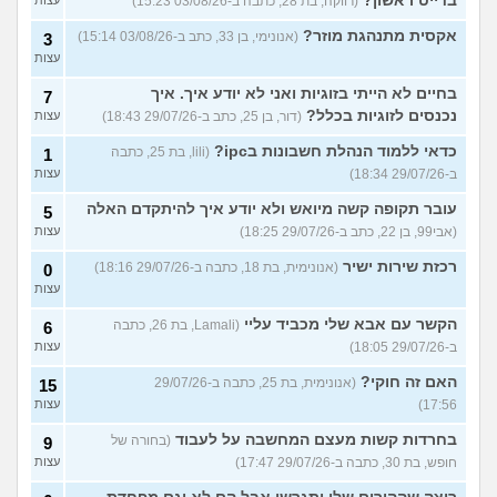
בדייט ראשון?
(רווקה, בת 28, כתבה ב-03/08/26 15:23)
עצות
אקסית מתנהגת מוזר?
(אנונימי, בן 33, כתב ב-03/08/26 15:14)
3
עצות
בחיים לא הייתי בזוגיות ואני לא יודע איך. איך
7
נכנסים לזוגיות בכלל?
(דור, בן 25, כתב ב-29/07/26 18:43)
עצות
כדאי ללמוד הנהלת חשבונות בipc?
(lili, בת 25, כתבה
1
ב-29/07/26 18:34)
עצות
עובר תקופה קשה מיואש ולא יודע איך להיתקדם האלה
5
(אבי99, בן 22, כתב ב-29/07/26 18:25)
עצות
רכזת שירות ישיר
(אנונימית, בת 18, כתבה ב-29/07/26 18:16)
0
עצות
הקשר עם אבא שלי מכביד עליי
(Lamali, בת 26, כתבה
6
ב-29/07/26 18:05)
עצות
האם זה חוקי?
(אנונימית, בת 25, כתבה ב-29/07/26
15
17:56)
עצות
בחרדות קשות מעצם המחשבה על לעבוד
(בחורה של
9
חופש, בת 30, כתבה ב-29/07/26 17:47)
עצות