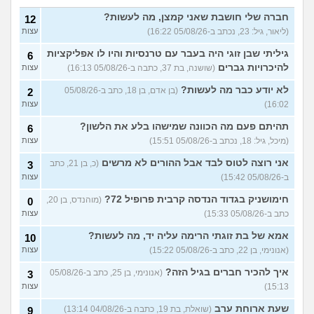
סיימתי תואר והבנתי שאני לא
9
חברה שלי חושבת שאני קמצן, מה לעשות?
12
רוצה לעבוד בתחום, מה
עצות
(ליאור, גיל: 23, נכתב ב-05/08/26 16:22)
עצות
עכשיו?
(טל, בת 29)
גיליתי שבן זוגי היה בעבר עם טרנסיות והיו לו אפליקציות
6
מס שאלות לסטודנטים ובוגרים
1
של המכללה האקדמית וינגייט
להיכרויות גברים
(שושנה, בת 37, כתבה ב-05/08/26 16:13)
עצות
עצות
(מתלבט לגבי תואר, בן 28)
לא יודע כבר מה לעשות?
(בן אדם, בן 18, כתב ב-05/08/26
2
לימודים מסלול בוקר או ערב?
3
16:02)
עצות
(אנונימית, בת 27)
עצות
תהיתם פעם מה הכוונה שמישהו בלע את הלשון?
6
אילו יחידות טכנולוגיות יש?
2
(אנונימי, בן 17)
עצות
(מיכל, גיל: 18, נכתב ב-05/08/26 15:51)
עצות
החיים בתור סטודנט לרפואה
אני רוצה לטוס לבד אבל ההורים לא מרשים
9
(כ, בן 21, כתב
3
(אנונימי, בן 20)
עצות
ב-05/08/26 15:42)
עצות
הנדסת בניין באריאל או סמי
3
חימושניק בגדוד הנדסה קרבית פרופיל 72?
(מוהנדס, בן 20,
0
שמעון?
(יותם, בן 23)
עצות
כתב ב-05/08/26 15:33)
עצות
אני מרגישה ממש תקועה, איך
3
אמא של בת זוגתי הרימה עליה יד, מה לעשות?
10
להתמודד?
(מאיה, בת 23)
עצות
(אנונימי, בן 22, כתב ב-05/08/26 15:22)
עצות
עוד שאלות חדשות במדור
איך להכיר חברים בגיל הזה?
(אנונימי, בן 25, כתב ב-05/08/26
3
15:13)
עצות
שעת ארוחת ערב
(שואלת, בת 19, כתבה ב-04/08/26 13:14)
9