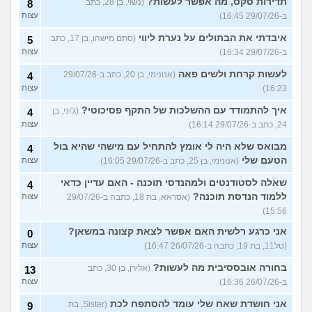
תדירות סקס, מה אפשר לעשות?
(נשוי, בן 28, כתב
8
ב-29/07/26 16:45)
עצות
איבדתי את הבתולים על נערת ליווי
(סתם מישהו, בן 17, כתב
5
ב-29/07/26 16:34)
עצות
לעשות קרחת ולשים פאה
(אנונימי, בן 20, כתב ב-29/07/26
4
16:23)
עצות
איך להתמודד עם ההשלכות של התקף פסיכוטי?
(ג'וני, בן
4
24, כתב ב-29/07/26 16:14)
עצות
מבואס שלא היה לי אומץ להתחיל עם מישהי שהיא בול
4
הטעם שלי
(אנונימי, בן 25, כתב ב-29/07/26 16:05)
עצות
שאלה לסטודנטים ולמהנדסי תוכנה - האם עדיין כדאי
4
ללמוד הנדסת תוכנה?
(אסראא, בת 18, כתבה ב-29/07/26
עצות
15:56)
אני כרגע רלשית האם אפשר לצאת קצונה במשאן?
0
(טל11, בת 19, כתבה ב-26/07/26 16:47)
עצות
בחורה אובססיבית מה לעשות?
(אלירן, בן 30, כתב
13
ב-26/07/26 16:36)
עצות
אני חושדת שאח שלי עומד להסתפח לכת
(Sister, בת
9