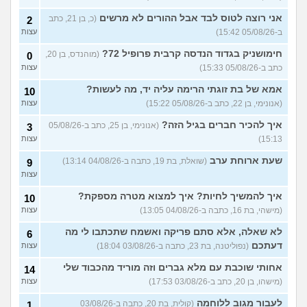
כדאי?
(ליהי, בת 18)
עצות
אני רוצה לטוס לבד אבל ההורים לא מרשים
(כ, בן 21, כתב
2
מה לסמן בשאלון העדפות אם
1
ב-05/08/26 15:42)
עצות
אני לא רוצה קרבי?
(אנונימי, בן
עצות
17)
חימושניק בגדוד הנדסה קרבית פרופיל 72?
(מוהנדס, בן 20,
0
כתב ב-05/08/26 15:33)
עצות
עוד שאלות חדשות במדור
אמא של בת זוגתי הרימה עליה יד, מה לעשות?
10
(אנונימי, בן 22, כתב ב-05/08/26 15:22)
עצות
איך להכיר חברים בגיל הזה?
(אנונימי, בן 25, כתב ב-05/08/26
3
15:13)
עצות
שעת ארוחת ערב
(שואלת, בת 19, כתבה ב-04/08/26 13:14)
9
עצות
איך להמשיך לחיות? איך למצוא מטרה מספקת?
10
(מישהי, בת 16, כתבה ב-04/08/26 13:05)
עצות
לא שאלה, אלא סתם פריקה ואשמח שתכתבו לי מה
6
דעתכם
(נפוליטנה, בת 23, כתבה ב-03/08/26 18:04)
עצות
אחותי שוכבת עם מלא גברים וזה מוריד מהכבוד שלי
14
(מישהו, בן 20, כתב ב-03/08/26 17:53)
עצות
לעבור מגוב ללוחמה
(קולית, בת 20, כתבה ב-03/08/26
1