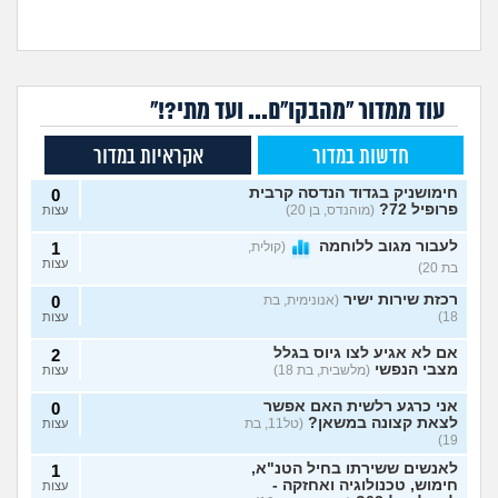
עוד ממדור "מהבקו"ם... ועד מתי?!"
חדשות במדור
אקראיות במדור
חימושניק בגדוד הנדסה קרבית
0
פרופיל 72?
(מוהנדס, בן 20)
עצות
לעבור מגוב ללוחמה
(קולית,
1
עצות
בת 20)
רכזת שירות ישיר
(אנונימית, בת
0
18)
עצות
אם לא אגיע לצו גיוס בגלל
2
מצבי הנפשי
(מלשבית, בת 18)
עצות
אני כרגע רלשית האם אפשר
0
לצאת קצונה במשאן?
(טל11, בת
עצות
19)
לאנשים ששירתו בחיל הטנ"א,
1
חימוש, טכנולוגיה ואחזקה -
עצות