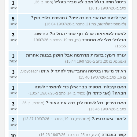
ביטול חוזה בגלל מצב לא סביר בעליל
(חסוי, בן 26,
1
כתב ב-19/07/26 16:15)
עצות
איך לדעת אם אני בחורה יפה? / מושכת כלפי חוץ?
5
(לאמפסיקהלחשוב, בת 21, כתבה ב-19/07/26 16:04)
עצות
לצאת לעצמאות או לרדוף אחרי החלום? החישוב
3
הכלכלי שלי לא מסתדר
(ירין, בת 19, כתבה ב-19/07/26
עצות
15:55)
עזרה ויעוץ: בזוגיות מדהימה אבל חושק בבנות אחרות
3
(אנונימי, בן 20, כתב ב-19/07/26 15:44)
עצות
ראיתי מישהו בטיסה והתביישתי להתחיל איתו
(Stoyosach,
3
בן 16, כתב ב-19/07/26 15:40)
עצות
האם קיבלתי מספיק בבר אילן כדי להמשיך לשנה
1
הבאה? (אני כיתה ח)
(כפיר, בן 14, כתב ב-19/07/26 13:57)
עצות
האם היריון יכול לשנות לכן ככה את האופי?
(אנונימי, בן 36,
3
כתב ב-19/07/26 13:46)
עצות
לימודי גיאוגרפיה?
(אנונימית, בת 19, כתבה ב-19/07/26 13:37)
2
עצות
קושי בעבודה
(נועה, בת 25, כתבה ב-16/07/26 16:28)
10