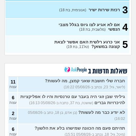
3
שירות לאומי באגף השיקום
3
רכזת שירות ישיר
(אנונימית, בת 18)
(שיר, בת 18)
עצות
כדאי לחתום קבע או לא?
2
(xxx,
4
אם לא אגיע לצו גיוס בגלל מצבי
בן 21)
עצות
הנפשי
(מלשבית, בת 18)
גלי צהל, מישהו יכול להסביר לי
0
5
אני כרגע רלשית האם אפשר לצאת
מה התפקיד?
(הי, בן 19)
עצות
קצונה במשאן?
(טל11, בת 19)
איזה תפקיד הכי כדאי (מנילה)
0
לפני גיוס עולה ליב
(Akppp, בת
עצות
17)
מנהל רשת בחיל התקשוב או
שאלות חדשות ב
0
לוחם הגנה אווירית?
(Maor,
עצות
בן 19)
חברה שלי חושבת שאני קמצן, מה לעשות?
11
(ליאור, גיל: 23, נכתב ב-05/08/26 16:22)
עצות
שתי אופציות קשות לפני
2
השירות בצה"ל
(ניצן, בן 18)
עצות
גיליתי שבן זוגי היה בעבר עם טרנסיות והיו לו אפליקציות
6
התנשקתי עם מישהו מהבסיס
6
להיכרויות גברים
(שושנה, בת 37, כתבה ב-05/08/26 16:13)
עצות
שלי ואני לא יודעת מה אני
עצות
מרגישה לגבי זה
(תמר, בת 20)
לא יודע כבר מה לעשות?
(בן אדם, בן 18, כתב ב-05/08/26
2
16:02)
עצות
אפשרי לקבל מנ״תית בסירוב
0
בבאקום?
(ליה, בת 20)
עצות
תהיתם פעם מה הכוונה שמישהו בלע את הלשון?
6
מסלול אופק מודיעין - האם
2
(מיכל, גיל: 18, נכתב ב-05/08/26 15:51)
עצות