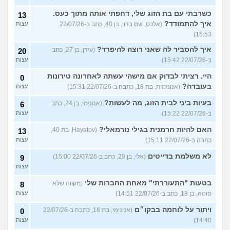
כשרבתי עם בת הזוג שלי, דחפתי אותה מתוך כעס.
13
איך להתמודד?
(אלכס, שם בדוי, בן 40, כתב ב-22/07/26
עצות
15:53)
איך להסביר לה שאני רוצה להיפרד?
(עידן, בן 27, כתב
20
ב-22/07/26 15:42)
עצות
היי. רציתי לבדוק אם מישהי עשתה לאחרונה טירונות
0
בעובדה?
(אנונימית, בת 18, כתבה ב-22/07/26 15:31)
עצות
בעיות ביני לבית הזוג, מה לעשות?
(אנונימי, בן 24, כתב
6
ב-22/07/26 15:22)
עצות
האם להיות חרמנית בגילי נורמאלי?
(Hayatov, בת 40,
13
כתבה ב-22/07/26 15:11)
עצות
לא משלמת בדייטים
(אלי, בן 29, כתב ב-22/07/26 15:00)
9
עצות
בטעות "התעוררתי" מאחת החברות שלי
(מקווה שלא
8
סוטה, בן 18, כתב ב-22/07/26 14:51)
עצות
ויתור על לוחמה בבקו״ם
(אנונימי, בת 18, כתבה ב-22/07/26
0
14:40)
עצות