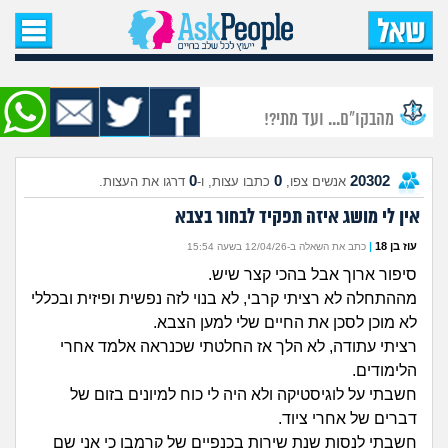
עמוד הבית
שאל שאלה
מהבקו"ם... ועד מתי?!
שאלות חדשות
0
0
20302
אנשים צפו,
כתבו עצות, ו-
דרגו את העצות.
שאלות שעוררו עניין
אין לי מושג איזה תפקיד לבחור בצבא
עצות חדשות
עוז בן 18
|
כתב את השאלה ב-12/04/26 בשעה 15:54
סיפור ארוך אבל בהכי קצר שיש.
מה קורה כאן?
מההתחלה לא רציתי קרבי, לא בנוי לזה נפשית ופיזית ובכללי
לא מוכן לסכן את החיים שלי למען הצבא.
מתחם הטיפים
רציתי עתודה, לא הלך אז החלטתי שכנראה אלמד אחרי
הלימודים.
מדורים
חשבתי על לוגיסטיקה ולא היה לי כוח למיונים בזום של
דברים של אחרי ציוד.
חשבתי לנסות שנת שירות בכנפיים של קרמבו כי אני שם