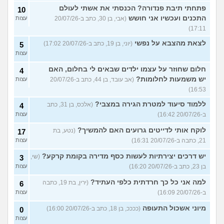
פתחתי תיבת פנדורה? הכנסתי את אשתי לעולם
10
התכנים ועכשיו אני חושש
(אבי, בן 30, כתב ב-20/07/26
עצות
17:11)
לצאת מהצבא על נפשי
(יוני, בן 19, כתב ב-20/07/26 17:02)
5
עצות
חלום שחוזר על עצמו ילדים שבאים לי בחלום, האם
4
יש משמעות לחלומות?
(אב עובד, בן 44, כתב ב-20/07/26
עצות
16:53)
ללמוד סיעוד למטרת הגירה במצבי?
(אלכס, בן 31, כתב
4
ב-20/07/26 16:42)
עצות
לוקח אותי לדייטים גרועים האם להמשיך?
(נטע, בת
17
21, כתבה ב-20/07/26 16:31)
עצות
יש דרכים יצירתיות לעשות כסף מדירה בקומת קרקע?
(שי,
3
בן 23, כתב ב-20/07/26 16:20)
עצות
למה אני כל כך חרדתית כלפי העתיד?
(ירין, בת 19, כתבה
6
ב-20/07/26 16:09)
עצות
מיוני אשכול התעופה
(ככככ, בן 18, כתב ב-20/07/26 16:00)
0
עצות