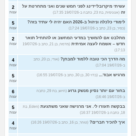
עשיתי מיקרובליידינג לפני חמש שנים ואני מתחרטת על
2
זה
(אנונימית, בת 23, כתבה ב-19/07/26 17:35)
עצות
לימודי כלכלה וניהול ב-2026 האם יהיה לי עתיד בזה?
5
(כפיר, בן 23, כתב ב-19/07/26 17:24)
עצות
מתלבט אם להמשיך במדעי המחשב או להתחיל תואר
2
חדש – אשמח לעצה אמיתית
(מדמח, בן 21, כתב ב-19/07/26
עצות
17:13)
מה הדרך הכי טובה ללמוד למבחן?
(אודי, בן 20, כתב
4
ב-19/07/26 17:04)
עצות
מרגיש אבוד...
(בדוי 30, בן 30, כתב ב-19/07/26 16:55)
5
עצות
בחור עם יותר נסיון מנשק גרוע
(היוש, בת 29, כתבה
6
ב-19/07/26 16:46)
עצות
בבקשה תעזרו לי. אני מרגישה שאני משתגעת
(Eden, בת
5
18, כתבה ב-19/07/26 16:37)
עצות
איך להכיר חברים?
(טוהר, בן 16, כתב ב-19/07/26 16:26)
4
עצות