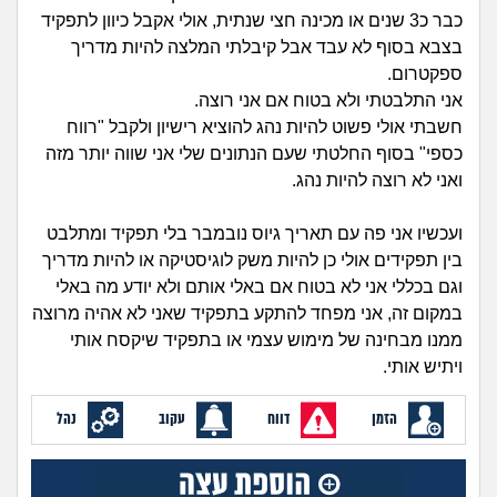
זוגיות
חיפוש שאלות
כבר כ3 שנים או מכינה חצי שנתית, אולי אקבל כיוון לתפקיד
|
בצבא בסוף לא עבד אבל קיבלתי המלצה להיות מדריך
היריון ולידה
הרשמה
התחברות
ספקטרום.
אני התלבטתי ולא בטוח אם אני רוצה.
הורות ומשפחה
חשבתי אולי פשוט להיות נהג להוציא רישיון ולקבל "רווח
כספי" בסוף החלטתי שעם הנתונים שלי אני שווה יותר מזה
מתבגרים
ואני לא רוצה להיות נהג.
מהבקו"ם... ועד מתי?!
ועכשיו אני פה עם תאריך גיוס נובמבר בלי תפקיד ומתלבט
בין תפקידים אולי כן להיות משק לוגיסטיקה או להיות מדריך
לימודים וסטודנטים
וגם בכללי אני לא בטוח אם באלי אותם ולא יודע מה באלי
במקום זה, אני מפחד להתקע בתפקיד שאני לא אהיה מרוצה
עבודה וקריירה
ממנו מבחינה של מימוש עצמי או בתפקיד שיקסח אותי
ויתיש אותי.
חברים ואנשים
הזמן
דווח
עקוב
נהל
בית, שכנים ושותפים