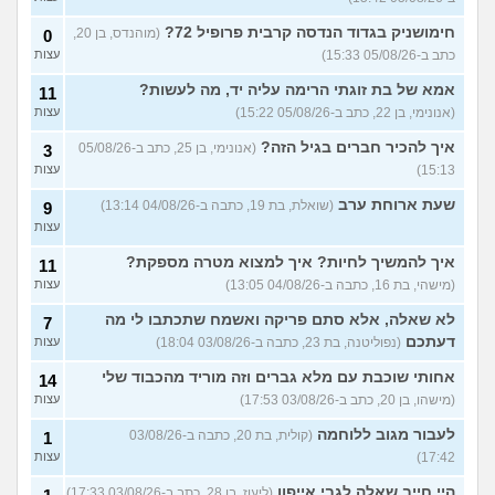
להתחיל עם בנות בים/ הליכה
8
חימושניק בגדוד הנדסה קרבית פרופיל 72?
(מוהנדס, בן 20,
0
בטיילת או מועדון?
(רואי, בן
עצות
כתב ב-05/08/26 15:33)
עצות
26)
לוקח אותי לדייטים גרועים
אמא של בת זוגתי הרימה עליה יד, מה לעשות?
17
11
האם להמשיך?
(נטע, בת 21)
עצות
(אנונימי, בן 22, כתב ב-05/08/26 15:22)
עצות
איך להכיר חברים בגיל הזה?
עוד שאלות חדשות במדור
(אנונימי, בן 25, כתב ב-05/08/26
3
15:13)
עצות
שעת ארוחת ערב
(שואלת, בת 19, כתבה ב-04/08/26 13:14)
9
עצות
איך להמשיך לחיות? איך למצוא מטרה מספקת?
11
(מישהי, בת 16, כתבה ב-04/08/26 13:05)
עצות
לא שאלה, אלא סתם פריקה ואשמח שתכתבו לי מה
7
דעתכם
(נפוליטנה, בת 23, כתבה ב-03/08/26 18:04)
עצות
אחותי שוכבת עם מלא גברים וזה מוריד מהכבוד שלי
14
(מישהו, בן 20, כתב ב-03/08/26 17:53)
עצות
לעבור מגוב ללוחמה
(קולית, בת 20, כתבה ב-03/08/26
1
17:42)
עצות
היי חייב שאלה לגבי אייפון
(ליעוז, בן 28, כתב ב-03/08/26 17:33)