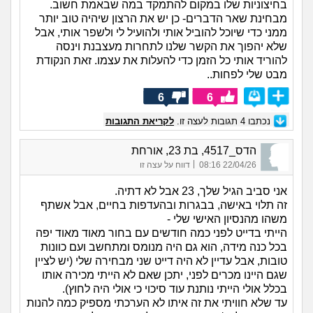
בחיצוניות שלו במקום להתמקד במה שבאמת חשוב.
מבחינת שאר הדברים- כן יש את הרצון שיהיה טוב יותר
ממני כדי שיוכל להוביל אותי ולהועיל לי ולשפר אותי, אבל
שלא יהפוך את הקשר שלנו לתחרות מעצבנת וינסה
להוריד אותי כל הזמן כדי להעלות את עצמו. זאת הנקודת
מבט שלי לפחות..
6
6
נכתבו
4
תגובות לעצה זו.
לקריאת התגובות
הדס_4517, בת 23, אורחת
|
22/04/26 08:16
דווח על עצה זו
אני סביב הגיל שלך, 23 אבל לא דתיה.
זה תלוי באישה, בבגרות ובהעדפות בחיים, אבל אשתף
משהו מהנסיון האישי שלי -
הייתי בדייט לפני כמה חודשים עם בחור מאוד מאוד יפה
בכל כנה מידה, הוא גם היה מנומס ומתחשב ועם כוונות
טובות, אבל עדיין לא היה דייט שני מבחירה שלי (יש לציין
שגם היינו מכרים לפני, יתכן שאם לא הייתי מכירה אותו
בכלל אולי הייתי נותנת עוד סיכוי כי אולי היה לחוץ).
עד שלא חוויתי את זה איתו לא הערכתי מספיק כמה להנות