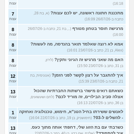
16:18)
עצות
מתכננת חתונה ראשונה, יש לכם עצות?
(א, בת 28,
7
כתבה ב-26/07/26 16:09)
עצות
מרגישה חוסר בטחון מטורף
(.., בת 21, כתבה ב-26/07/26
8
16:00)
עצות
אמא לא רוצה שאלמד תואר בהנדסה, מה לעשות?
8
(Alex, בן 21, כתב ב-23/07/26 16:01)
עצות
האם מה שאני מרגיש זה הגיוני ותקין?
(לירון,
8
בן 31, כתב ב-23/07/26 15:50)
עצות
איך להתגבר על רצון לקשר לפני הזמן?
(אנונימית, בת
12
21, כתבה ב-23/07/26 15:39)
עצות
כשאתם רואים מישהי ברשתות החברתיות שהכול
13
אצלה סביב הבילויים, זה מוריד לכם?
(לחם ושעשועים,
עצות
בן 36, כתב ב-22/07/26 16:13)
לאנשים ששירתו בחיל הטנ"א, חימוש, טכנולוגיה ואחזקה
1
- להשלים ל-03?
(חימושניק, בן 19, כתב ב-22/07/26 16:04)
עצות
כשרבתי עם בת הזוג שלי, דחפתי אותה מתוך כעס.
13
איך להתמודד?
(אלכס, שם בדוי, בן 40, כתב ב-22/07/26
עצות