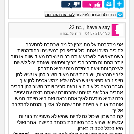
2
5
נכתבו
4
תגובות לעצה זו.
לקריאת התגובות
I have a say, בת 22
|
21/04/26 04:57
דווח על עצה זו
אני מתלבטת על מה מבין כל מה שכתבת להתעכב.
להוכיח משהו אתה יכול וכדאי רק במעשים ובהזדמנויות
כשמתאפשר. לשכנע אותה בכוח שאתה מאוד שווה או טוב
יותר מהם זה הדבר הכי מביך ופתאטי שאתה יכול לעשות
לעצמך והתוצאה היחידה מזה שהיא תתרחק.
לגביי הנראות, יש בנות שזה מאוד חשוב להן או שיש להן
טייפ נורא ספציפי ויש כאלה שלא ממש אכפת להן איך
הגבר נראה כל עוד הוא נראה סביר ויותר חשוב להן דברים
אחרים אבל אני מניחה שהבחורה שאתה רוצה עם עיניים
ככה שהיא מודעת לאיך אתה נראה ואם היא הייתה ממש
אוהבת אז היא הייתה יותר שמה לב אלייך ומנסה להתקרב
אלייך.
קח בחשבון שיכול גם להיות שהיא לא מעוניינת בזוגיות
עכשיו או שהיא כבר מאוהבת בסתר במישהו אחר ואולי
היא בכלל לסבית בארון.