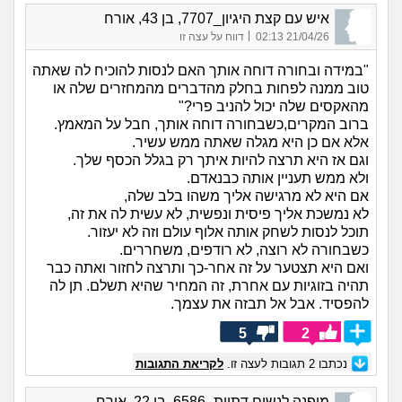
איש עם קצת היגיון_7707, בן 43, אורח
|
21/04/26 02:13
דווח על עצה זו
"במידה ובחורה דוחה אותך האם לנסות להוכיח לה שאתה
טוב ממנה לפחות בחלק מהדברים מהמחזרים שלה או
מהאקסים שלה יכול להניב פרי?"
ברוב המקרים,כשבחורה דוחה אותך, חבל על המאמץ.
אלא אם כן היא מגלה שאתה ממש עשיר.
וגם אז היא תרצה להיות איתך רק בגלל הכסף שלך.
ולא ממש תעניין אותה כבנאדם.
אם היא לא מרגישה אליך משהו בלב שלה,
לא נמשכת אליך פיסית ונפשית, לא עשית לה את זה,
תוכל לנסות לשחק אותה אלוף עולם וזה לא יעזור.
כשבחורה לא רוצה, לא רודפים, משחררים.
ואם היא תצטער על זה אחר-כך ותרצה לחזור ואתה כבר
תהיה בזוגיות עם אחרת, זה המחיר שהיא תשלם. תן לה
להפסיד. אבל אל תבזה את עצמך.
5
2
נכתבו
2
תגובות לעצה זו.
לקריאת התגובות
מופנה לנשים דתיות_6586, בן 22, אורח