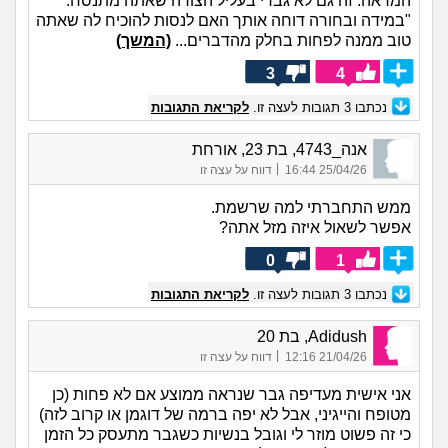
המראה. זה גם לא גברי בעליל הצורה שאתה מתנסח.
"במידה ובחורה דוחה אותך האם לנסות להוכיח לה שאתה
טוב ממנה לפחות בחלק מהדברים...
(המשך)
3
4
נכתבו
3
תגובות לעצה זו.
לקריאת התגובות
אנה_4743, בת 23, אורחת
|
25/04/26 16:44
דווח על עצה זו
ממש התחברתי למה שרשמת.
אפשר לשאול איזה מזל אתה?
0
1
נכתבו
3
תגובות לעצה זו.
לקריאת התגובות
Adidush, בת 20
|
21/04/26 12:16
דווח על עצה זו
אני אישית מעדיפה גבר שנראה ממוצע אם לא פחות (כן
מטופח והייגיני, אבל לא יפה ברמה של דוגמן או קרוב לזה)
כי זה פשוט מוזר לי וגובל בנשיות כשגבר מתעסק כל הזמן