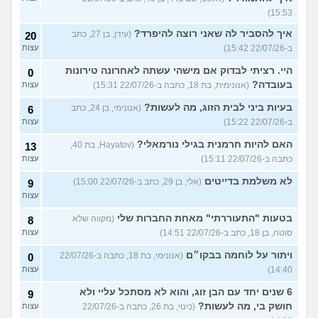
15:53)
איך להסביר לה שאני רוצה להיפרד?
(עידן, בן 27, כתב
20
ב-22/07/26 15:42)
עצות
היי. רציתי לבדוק אם מישהי עשתה לאחרונה טירונות
0
בעובדה?
(אנונימית, בת 18, כתבה ב-22/07/26 15:31)
עצות
בעיות ביני לבית הזוג, מה לעשות?
(אנונימי, בן 24, כתב
6
ב-22/07/26 15:22)
עצות
האם להיות חרמנית בגילי נורמאלי?
(Hayatov, בת 40,
13
כתבה ב-22/07/26 15:11)
עצות
לא משלמת בדייטים
(אלי, בן 29, כתב ב-22/07/26 15:00)
9
עצות
בטעות "התעוררתי" מאחת החברות שלי
(מקווה שלא
8
סוטה, בן 18, כתב ב-22/07/26 14:51)
עצות
ויתור על לוחמה בבקו״ם
(אנונימי, בת 18, כתבה ב-22/07/26
0
14:40)
עצות
6 שנים יחד עם הבן זוג, והוא לא מסתכל עליי ולא
9
חושק בי, מה לעשות?
(כינוי, בת 26, כתבה ב-22/07/26
עצות