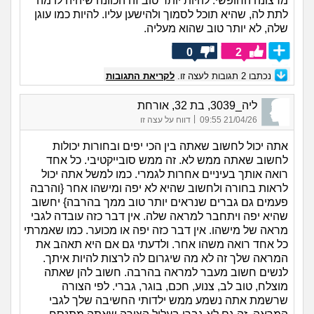
מרצונה החופשי. להיות יותר טוב זה הכוונה שיהיה לו מה
לתת לה, שהיא תוכל לסמוך ולהישען עליו. להיות כמו עוגן
שלה, לא יותר טוב שהוא מעליה.
0
2
נכתבו
2
תגובות לעצה זו.
לקריאת התגובות
ליה_3039, בת 32, אורחת
|
21/04/26 09:55
דווח על עצה זו
אתה יכול לחשוב שאתה בין הכי יפים ובחורות יכולות
לחשוב שאתה ממש לא. זה ממש סובייקטיבי. כל אחד
רואה אותך בעיניים אחרות לגמרי. כמו למשל אתה יכול
לראות בחורה ולחשוב שהיא לא יפה ומישהו אחר {והרבה
פעמים גם גברים שנראים יותר טוב ממך בהרבה} יחשוב
שהיא יפה ויתחבר למראה שלה. אין דבר כזה עובדה לגבי
מראה של מישהו. אין דבר כזה יפה או מכוער. כמו שאמרתי
כל אחד רואה משהו אחר. ולדעתי גם אם היא תאהב את
המראה שלך זה לא מה שיגרום לה לרצות להיות איתך.
לנשים חשוב מעבר למראה בהרבה. חשוב להן שאתה
מוצלח, טוב לב, צנוע, חכם, בוגר, גברי. לפי הצורה
שרשמת אתה נשמע ממש ילדותי החשיבה שלך לגבי