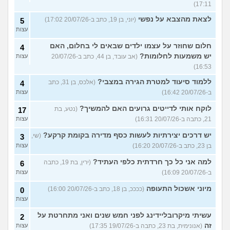
17:11)
לצאת מהצבא על נפשי
(יוני, בן 19, כתב ב-20/07/26 17:02)
5
עצות
חלום שחוזר על עצמו ילדים שבאים לי בחלום, האם
4
יש משמעות לחלומות?
(אב עובד, בן 44, כתב ב-20/07/26
עצות
16:53)
ללמוד סיעוד למטרת הגירה במצבי?
(אלכס, בן 31, כתב
4
ב-20/07/26 16:42)
עצות
לוקח אותי לדייטים גרועים האם להמשיך?
(נטע, בת
17
21, כתבה ב-20/07/26 16:31)
עצות
יש דרכים יצירתיות לעשות כסף מדירה בקומת קרקע?
(שי,
3
בן 23, כתב ב-20/07/26 16:20)
עצות
למה אני כל כך חרדתית כלפי העתיד?
(ירין, בת 19, כתבה
6
ב-20/07/26 16:09)
עצות
מיוני אשכול התעופה
(ככככ, בן 18, כתב ב-20/07/26 16:00)
0
עצות
עשיתי מיקרובליידינג לפני חמש שנים ואני מתחרטת על
2
זה
(אנונימית, בת 23, כתבה ב-19/07/26 17:35)
עצות