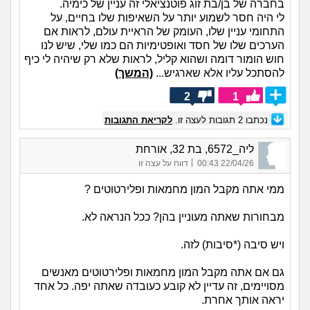
בחברה של בן/בת זוג פוטנציאלי זה עניין של כימיה.
לי היה חסר לשמוע יותר על השאיפות שלו בחיים, על
התחומי עניין שלו, העומק של הראיית עולם, לראות אם
הערכים שלו של חסד ואופטימיות הם כמו שלי, שיש לנו
חוש הומור דומה ושהוא קליל, לראות שלא רק שיהיה לי כיף
להסתכל עליו אלא שארגיש...
(המשך)
2
1
נכתבו
2
תגובות לעצה זו.
לקריאת התגובות
ליה_6572, בת 32, אורחת
|
22/04/26 00:43
דווח על עצה זו
ממי אתה מקבל המון מחמאות ופלירטוטים ?
מבחורות שאתה מעוניין בהן? ככל הנראה לא.
ויש סיבה (*סיבות) לזה.
גם אם אתה מקבל המון מחמאות ופלירטוטים מאנשים
מסויימים, זה עדיין לא קובע כעובדה שאתה יפה. כל אחד
יראה אותך אחרת.