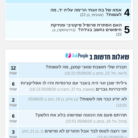
4
האם מה שאני מרגיש זה הגיוני
אמא של בת זוגתי הרימה עליה יד, מה
8
ותקין?
לעשות?
(לירון, בן 31)
(אנונימי, בן 22)
עצות
איך להתגבר על רצון לקשר
12
האם הסתרת פרופיל פיקטיבי ומחיקת
5
לפני הזמן?
(אנונימית, בת 21)
חיפושים נחשב בגידה?
עצות
(בדרןהסקרן, בן
33)
כשאתם רואים מישהי ברשתות
13
החברתיות שהכול אצלה סביב
עצות
הבילויים, זה מוריד לכם?
(לחם ושעשועים, בן 36)
שאלות חדשות ב
כשרבתי עם בת הזוג שלי,
13
דחפתי אותה מתוך כעס. איך
חברה שלי חושבת שאני קמצן, מה לעשות?
עצות
12
להתמודד?
(אלכס, שם בדוי, בן
(ליאור, גיל: 23, נכתב ב-05/08/26 16:22)
עצות
40)
גיליתי שבן זוגי היה בעבר עם טרנסיות והיו לו אפליקציות
6
איך להסביר לה שאני רוצה
20
להיכרויות גברים
(שושנה, בת 37, כתבה ב-05/08/26 16:13)
עצות
להיפרד?
(עידן, בן 27)
עצות
לא יודע כבר מה לעשות?
(בן אדם, בן 18, כתב ב-05/08/26
2
בעיות ביני לבית הזוג, מה
6
לעשות?
(אנונימי, בן 24)
16:02)
עצות
עצות
לא משלמת בדייטים
תהיתם פעם מה הכוונה שמישהו בלע את הלשון?
(אלי, בן
9
6
עצות
29)
(מיכל, גיל: 18, נכתב ב-05/08/26 15:51)
עצות
יוצאת איתו היום לדייט ראשון
3
אני רוצה לטוס לבד אבל ההורים לא מרשים
(כ, בן 21, כתב
3
(אנונימית, בת 18)
עצות
ב-05/08/26 15:42)
עצות