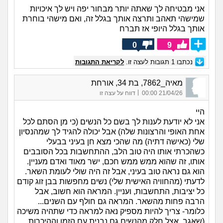
אני מבטיחה לך שאתה יותר מבחור יפה ויש לך איכויות
שמישהי תאהב ותרצה אותך בגלל זה, ואם מישהי בוחרת
אותך בגלל היופי אז תברח
0
9
נכתבו
1
תגובות לעצה זו.
לקריאת התגובות
מאיה_7862, בת 34, אורחת
|
21/04/26 00:00
דווח על עצה זו
היי
אני לא יודעת לענות לך בשם כל הנשים (כי מן הסתם לכל
אחת האופי והרצונות שלה) אבל יכולה להגיד לך שמהנסיון
שלי (כאישה דתיה) מה שהכי מצא חן בעיני בבעלי
כשהכרתי אותו היה טוב הלב, ההתחשבות בכל הסובבים
אותו, זה שהוא ממש ממש חכם, ישר מאוד ואדם מעניין.
הוא גם נראה טוב בעיני, אבל זה היה שולי לעומת השאר.
לדעתי (מהחוויה האישית שלי) נשים מחפשות בבן זוג קודם
כל יציבות, התחשבות, ועניין. המראה הוא חשוב, אבל
הרבה פחות מהשאר. המראה גם חולף עם השנים...
כלומר- צריך להיות מספיק נאה למראה כדי שתהיה משיכה
(שאגב, אצל חלק מהנשים גם נבנית עם הזמן וההיכרות,