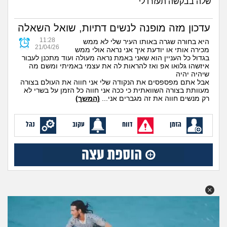
שלה בבקשה תעזרו לי
מה שעובר עליי
עדכון מזה מופנה לנשים דתיות, שואל השאלה
שומרים על הגוף
11:28
היא בחורה שגרה באותו העיר שלי לא ממש
21/04/26
מכירה אותי או יודעת איך אני נראה אולי ממש
פיננסי וכלכלה
בגדול כל העניין הוא שאני באמת נראה מעולה ועוד מתכנן לעבור
איזשהו גלואו אפ ואז להראות לה את עצמי באמיתי ומשם מה
שיהיה יהיה
בין הסדינים
אבל אתם מפספסים את הנקודה שלי אני חווה את העולם בצורה
מעוותת בצורה השוואתית כי ככה אני חווה כל הזמן על בשרי לא
רק מנשים חווה את זה מגברים אני...
(המשך)
חיות מחמד
הזמן
דווח
עקוב
נהל
יוקר המחיה
גאווה