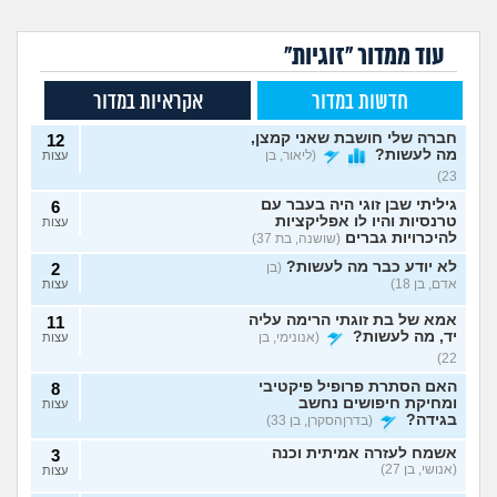
עוד ממדור "זוגיות"
חדשות במדור
אקראיות במדור
חברה שלי חושבת שאני קמצן,
12
מה לעשות?
(ליאור, בן
עצות
23)
גיליתי שבן זוגי היה בעבר עם
6
טרנסיות והיו לו אפליקציות
עצות
להיכרויות גברים
(שושנה, בת 37)
לא יודע כבר מה לעשות?
(בן
2
אדם, בן 18)
עצות
אמא של בת זוגתי הרימה עליה
11
יד, מה לעשות?
(אנונימי, בן
עצות
22)
האם הסתרת פרופיל פיקטיבי
8
ומחיקת חיפושים נחשב
עצות
בגידה?
(בדרןהסקרן, בן 33)
אשמח לעזרה אמיתית וכנה
3
(אנושי, בן 27)
עצות