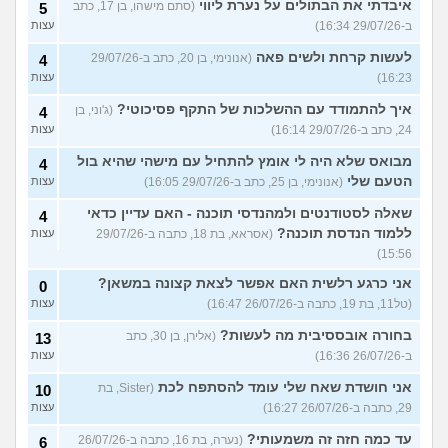
איבדתי את הבתולים על נערת ליווי
(סתם מישהו, בן 17, כתב
5
ב-29/07/26 16:34)
עצות
לעשות קרחת ולשים פאה
(אנונימי, בן 20, כתב ב-29/07/26
4
16:23)
עצות
איך להתמודד עם ההשלכות של התקף פסיכוטי?
(ג'וני, בן
4
24, כתב ב-29/07/26 16:14)
עצות
מבואס שלא היה לי אומץ להתחיל עם מישהי שהיא בול
4
הטעם שלי
(אנונימי, בן 25, כתב ב-29/07/26 16:05)
עצות
שאלה לסטודנטים ולמהנדסי תוכנה - האם עדיין כדאי
4
ללמוד הנדסת תוכנה?
(אסראא, בת 18, כתבה ב-29/07/26
עצות
15:56)
אני כרגע רלשית האם אפשר לצאת קצונה במשאן?
0
(טל11, בת 19, כתבה ב-26/07/26 16:47)
עצות
בחורה אובססיבית מה לעשות?
(אלירן, בן 30, כתב
13
ב-26/07/26 16:36)
עצות
אני חושדת שאח שלי עומד להסתפח לכת
(Sister, בת
10
29, כתבה ב-26/07/26 16:27)
עצות
עד כמה חזה זה משמעותי?
(נערה, בת 16, כתבה ב-26/07/26
6