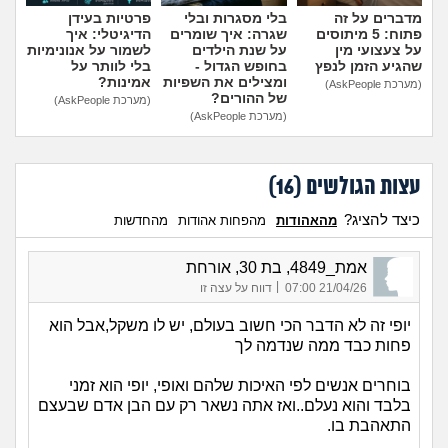
מדברים על זה
בלי מסגרות ובלי
פרטיות בעידן
פתוח: 5 מיתוסים
שגרה: איך שומרים
הדיגיטלי: איך
על צעצועי מין
על שנת הילדים
לשמור על אנונימיות
שהגיע הזמן לנפץ
בחופש הגדול -
בלי לוותר על
ומצילים את השפיות
אמינות?
(מערכת AskPeople)
של ההורים?
(מערכת AskPeople)
(מערכת AskPeople)
עצות הגולשים (
16
)
כיצד להציג?
מהאהודות
מהפחות אהודות
מהחדשות
אמת_4849, בת 30, אורחת
|
21/04/26 07:00
דווח על עצה זו
יופי זה לא הדבר הכי חשוב בעולם, יש לו משקל,אבל הוא
פחות כבד ממה שנדמה לך
בוחרים אנשים לפי האיכות שלהם ואופי, יופי הוא זמני
בלבד והוא נעלם..ואז אתה נשאר רק עם הבן אדם שבעצם
התאהבת בו.