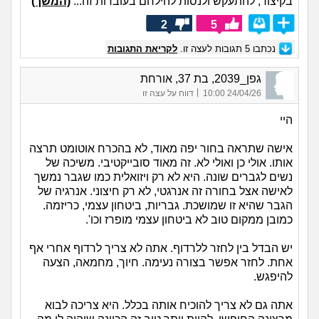
בקיצור, להתעקש ולנסות להילחם בעובדות זה...
(המשך)
2
5
נכתבו
5
תגובות לעצה זו.
לקריאת התגובות
גפן_2039, בת 37, אורחת
|
24/04/26 10:00
דווח על עצה זו
היי
אישה שתראה בחור יפה מאוד, לא בהכרח אוטומט תרצה
אותו. אולי כן ואולי לא. זה מאוד סובייקטיבי. משיכה של
נשים לגברים שונה. היא לא רק ויזואלית כמו שגבר נמשך
לאישה אצל בחורה זה אנרגטי, לא רק חיצוני. אנרגיה של
הגבר שהיא זו שמושכת. גבריות, ביטחון עצמי, כריזמה.
כמובן ממקום טוב לא ביטחון עצמי מופרז וכו'.
יש הבדל בין לחזר ללרדוף. אתה לא צריך לרדוף אחרי אף
אחת. לחזר אפשר בצורה נעימה. חיוך, מחמאה, הצעה
להיפגש.
אתה גם לא צריך להוכיח אותה בכלל. היא צריכה לבוא