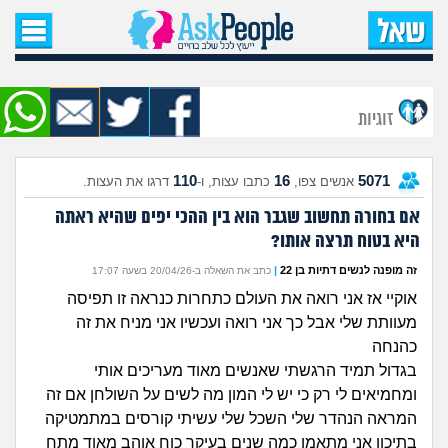
עמוד הבית
שאל שאלה
זוגיות
שאלות חדשות
110
16
5071
אנשים צפו,
כתבו עצות, ו-
דרגו את העצות.
שאלות שעוררו עניין
אם בחורה תחשוב שגבר הוא בין ההכי יפים שהיא ראתה
היא בטוח תרצה אותו?
עצות חדשות
זה מופנה לנשים דתיות בן 22
|
כתב את השאלה ב-20/04/26 בשעה 17:07
מה קורה כאן?
אוקיי אז אני רואה את העולם כתחרות כנראה זו תפיסה
מעוותת שלי אבל כך אני רואה ועכשיו אני מניח את זה
מתחם הטיפים
כהנחה
בגדול תמיד הרגשתי שאנשים מאוד מעריכים אותי
מדורים
ומחמיאים לי רק כי יש לי המון מה לשים על השולחן אם זה
המראה הנהדר שלי השכל שלי עשיתי קורסים במתמטיקה
בתיכון אני מתאמן כמה שנים בעיקר כוח אוהב מאוד מתח