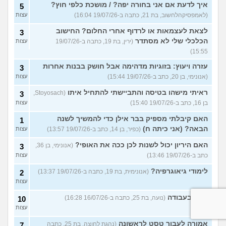
איך לדעת אם אני בחורה יפה? / מושכת כלפי חוץ?
5
(לאמפסיקהלחשוב, בת 21, כתבה ב-19/07/26 16:04)
עצות
לצאת לעצמאות או לרדוף אחרי החלום? החישוב
3
הכלכלי שלי לא מסתדר
(ירין, בת 19, כתבה ב-19/07/26
עצות
15:55)
עזרה ויעוץ: בזוגיות מדהימה אבל חושק בבנות אחרות
3
(אנונימי, בן 20, כתב ב-19/07/26 15:44)
עצות
ראיתי מישהו בטיסה והתביישתי להתחיל איתו
(Stoyosach,
3
בן 16, כתב ב-19/07/26 15:40)
עצות
האם קיבלתי מספיק בבר אילן כדי להמשיך לשנה
1
הבאה? (אני כיתה ח)
(כפיר, בן 14, כתב ב-19/07/26 13:57)
עצות
האם היריון יכול לשנות לכן ככה את האופי?
(אנונימי, בן 36,
3
כתב ב-19/07/26 13:46)
עצות
לימודי גיאוגרפיה?
(אנונימית, בת 19, כתבה ב-19/07/26 13:37)
2
עצות
קושי בעבודה
(נועה, בת 25, כתבה ב-16/07/26 16:28)
10
עצות
אמורה לעבור טסט לראשונה
(נהגת לחוצה, בת 25, כתבה
7