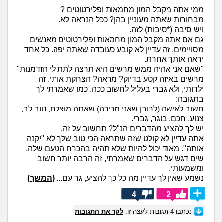
ממי אתה מקבל המון מחמאות ופלירטוטים ?
מבחורות שאתה מעוניין בהן? ככל הנראה לא.
ויש סיבה (*סיבות) לזה.
גם אם אתה מקבל המון מחמאות ופלירטוטים מאנשים
מסויימים, זה עדיין לא קובע כעובדה שאתה יפה. כל אחד
יראה אותך אחרת.
"שאם אני אהיה ממש מרשים היא תרצה לתת לי הזדמנות"
מרשים באיזה קטע בדיוק? מראה? הצחקת אותי. זה
ילדותי, ולא גברי בעליל לחשוב ככה. כמו שאמרתי לך
בתגובה:
חשוב לאישה (לרובן שאני מכירה) שאתה מוצלח, טוב לב,
צנוע, חכם, בוגר, גברי.
יש לך להציע מהדברים הנ"ל? תחשוב על זה.
אתה עדיין לא קולט שזה שתראה הכי טוב שלך לא "יקנה
אותה". מאוד יכול להיות שלא תהיה בהכרח הטעם שלה.
שים דגש על הדברים שאמרתי, זה הרבה יותר חשוב
ומשמעותי.
נשמע שאין לך עדיין מה כל כך להציע, גר עם...
(המשך)
4
2
נכתבו
4
תגובות לעצה זו.
לקריאת התגובות