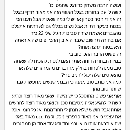
זוגיות
חיפוש שאלות
ועושה הרבה משחק כדורגל שחמט וכו'
|
קשה לי עם בחורות בגלל האופי הזה אני מאוד רודף ובגלל
היריון ולידה
הרשמה
התחברות
זה אני די חסר בטחון אז יש לי כמה שאלות אבל תענו הכי
בכנות בעיקר דתיות אבל נשים בכללי גם לא דתיות אתעלם
הורות ומשפחה
מהגברים אשמח שיהיו סביבות הגיל שלי 22 כזה
אם בחורה תחשוב שגבר הוא בין ההכי יפים שהיא ראתה
מתבגרים
היא בטוח תרצה אותו?
זה פשוט הדבר ההכי טוב בי
מהבקו"ם... ועד מתי?!
במידה ובחורה דוחה אותך האם לנסות להוכיח לה שאתה
טוב ממנה לפחות בחלק מהדברים מהמחזרים שלה או
לימודים וסטודנטים
מהאקסים שלה יכול להניב פרי?
למה אני כותב טוב ממנה כי הבנתי שנשים מחפשות גבר
עבודה וקריירה
שיותר טוב מהן
אוף אני פשוט מתוסכל כי יש מישהי שאני מאוד רוצה וכרגע
חברים ואנשים
קשה לי להגיע אליה מסיבות טכניות ואני מאוד רוצה להרשים
אותה אבל חושש שלא תנתן לי ההזדמנות ואז כל הזמן אוכל
את עצמי כי אני מאוד פרפרציוניסט וקצת ocd מאוד באלי
בית, שכנים ושותפים
שהיא תראה אותו כוואו וכמיוחד ולא עוד אחד מן המחזרים