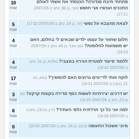
פתחתי תיבת פנדורה? הכנסתי את אשתי לעולם
10
התכנים ועכשיו אני חושש
(אבי, בן 30, כתב ב-20/07/26
עצות
17:11)
לצאת מהצבא על נפשי
(יוני, בן 19, כתב ב-20/07/26 17:02)
5
עצות
חלום שחוזר על עצמו ילדים שבאים לי בחלום, האם
4
יש משמעות לחלומות?
(אב עובד, בן 44, כתב ב-20/07/26
עצות
16:53)
ללמוד סיעוד למטרת הגירה במצבי?
(אלכס, בן 31, כתב
4
ב-20/07/26 16:42)
עצות
לוקח אותי לדייטים גרועים האם להמשיך?
(נטע, בת
17
21, כתבה ב-20/07/26 16:31)
עצות
יש דרכים יצירתיות לעשות כסף מדירה בקומת קרקע?
(שי,
3
בן 23, כתב ב-20/07/26 16:20)
עצות
למה אני כל כך חרדתית כלפי העתיד?
(ירין, בת 19, כתבה
6
ב-20/07/26 16:09)
עצות
מיוני אשכול התעופה
(ככככ, בן 18, כתב ב-20/07/26 16:00)
0
עצות