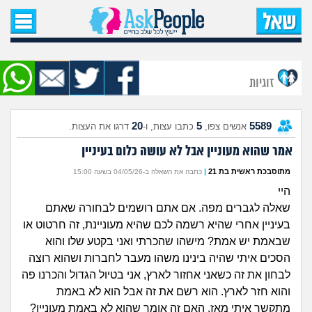
עמוד הבית
שאל שאלה
זוגיות
שאלות חדשות
20
5
5589
אנשים צפו,
כתבו עצות, ו-
דרגו את העצות.
שאלות שעוררו עניין
אמר שהוא מעוניין אבל לא עושה כלום בעיניין
עצות חדשות
מתוסבכת ראשית בת 21
|
כתבה את השאלה ב-04/05/26 בשעה 15:00
היי
מה קורה כאן?
שאלה לגברים מפה. אם אתם רושמים לבחורה שאתם
בעיניין אחרי שהיא רשמה לכם שהיא מעוניינת, זה חרטוט או
מתחם הטיפים
שבאמת יש אמת? מישהו שהכרתי ואני בקטע שלו והוא
הסכים איתי שהיה בינינו משהו מעבר לחברות ושהוא רוצה
מדורים
לבחון את זה כשאני אחזור לארץ, אני בטיול הגדול והכרנו פה
והוא חזר לארץ. הוא רשם את זה אבל הוא לא באמת
מתקשר איתי מאז. האם זה אומר שהוא לא באמת מעוניין?