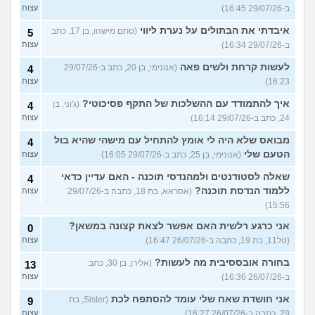
ב-29/07/26 16:45)
עצות
איבדתי את הבתולים על נערת ליווי
(סתם מישהו, בן 17, כתב
5
ב-29/07/26 16:34)
עצות
לעשות קרחת ולשים פאה
(אנונימי, בן 20, כתב ב-29/07/26
4
16:23)
עצות
איך להתמודד עם ההשלכות של התקף פסיכוטי?
(ג'וני, בן
4
24, כתב ב-29/07/26 16:14)
עצות
מבואס שלא היה לי אומץ להתחיל עם מישהי שהיא בול
4
הטעם שלי
(אנונימי, בן 25, כתב ב-29/07/26 16:05)
עצות
שאלה לסטודנטים ולמהנדסי תוכנה - האם עדיין כדאי
4
ללמוד הנדסת תוכנה?
(אסראא, בת 18, כתבה ב-29/07/26
עצות
15:56)
אני כרגע רלשית האם אפשר לצאת קצונה במשאן?
0
(טל11, בת 19, כתבה ב-26/07/26 16:47)
עצות
בחורה אובססיבית מה לעשות?
(אלירן, בן 30, כתב
13
ב-26/07/26 16:36)
עצות
אני חושדת שאח שלי עומד להסתפח לכת
(Sister, בת
9
29, כתבה ב-26/07/26 16:27)
עצות