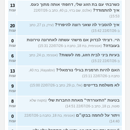
כשרבתי עם בת הזוג שלי, דחפתי אותה מתוך כעס.
13
איך להתמודד?
(אלכס, שם בדוי, בן 40, כתב ב-22/07/26
עצות
15:53)
איך להסביר לה שאני רוצה להיפרד?
(עידן, בן 27, כתב
20
ב-22/07/26 15:42)
עצות
היי. רציתי לבדוק אם מישהי עשתה לאחרונה טירונות
0
בעובדה?
(אנונימית, בת 18, כתבה ב-22/07/26 15:31)
עצות
בעיות ביני לבית הזוג, מה לעשות?
(אנונימי, בן 24, כתב
6
ב-22/07/26 15:22)
עצות
האם להיות חרמנית בגילי נורמאלי?
(Hayatov, בת 40,
13
כתבה ב-22/07/26 15:11)
עצות
לא משלמת בדייטים
(אלי, בן 29, כתב ב-22/07/26 15:00)
9
עצות
בטעות "התעוררתי" מאחת החברות שלי
(מקווה שלא
8
סוטה, בן 18, כתב ב-22/07/26 14:51)
עצות
ויתור על לוחמה בבקו״ם
(אנונימי, בת 18, כתבה ב-22/07/26
0
14:40)
עצות