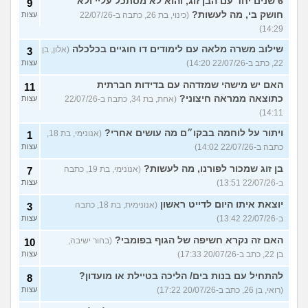
6 שנים יחד עם הבן זוג, והוא לא מסתכל עליי ולא
9
חושק בי, מה לעשות?
(כינוי, בת 26, כתבה ב-22/07/26
עצות
14:29)
שילוב משרה מלאה עם לימודים דו חוגיים בכלכלה
(אלון, בן
3
22, כתב ב-22/07/26 14:20)
עצות
האם יש מישהי שמזדהה עם בדידות חברתית
11
כתוצאה ממראה חיצוני?
(אחת, בת 34, כתבה ב-22/07/26
עצות
14:11)
ויתור על לוחמה בבקו״ם מה עושים אחרי?
(אנונימי, בת 18,
1
כתבה ב-22/07/26 14:02)
עצות
בן זוג שמכור לפורנו, מה לעשות?
(אנונימי, בת 19, כתבה
7
ב-22/07/26 13:51)
עצות
יוצאת איתו היום לדייט ראשון
(אנונימית, בת 18, כתבה
3
ב-22/07/26 13:42)
עצות
האם זה נקרא חשיפה של הגוף בפומבי?
(בחור ישיבה,
10
בן 22, כתב ב-20/07/26 17:33)
עצות
להתחיל עם בנות בים/ הליכה בטיילת או מועדון?
8
(רואי, בן 26, כתב ב-20/07/26 17:22)
עצות