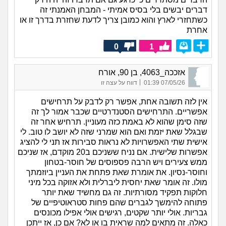
דברים יבשים בלי בסיס אמיתי - המבחן האמנתי זה
כשתחזרי לארץ והוא כמובן צריך לדעת שחזרת בדרך זו או
אחרת
0
1
אזככה_4063, בן 90, אורח
|
07/05/26 01:39
דווח על עצה זו
אין לזה תשובה אחת, אפשר רק לדבק על תרחישים
אפשריים. התרחישים הסטנדרטיים שכבר אמור לך זה
שזה סימן שהוא לא באמת כזה מעוניין. תרחיש אחר זה
שבגלל שאת יזמת ואם הוא שמרני שזה לא יושב לו טוב. לי
אישית שתי האפשרויות לא נראות סבירות אז תני לי להציג
אפשרות שלישית. אם נניח ששניכם ב20 מוקדם, אז שניכם
ממש צעירים ויש הרבה פספוסים של חוסר-בטחון
וחוסר-נסיון. את אומרת שאת פתחת את העניין ביוזמתך
מולו. זה אומר שאת יחסית ליברלית ולא אזוקה בכל מיני
חלוקות תפקיד מסורתיות. זה גם מחשיד שאת יותר
פתוחה להימשך לגברים שהם פחות סטראוטיפיים של
גבריות. אולי יותר שקטים, רגישים אולי אפילו מכונסים
כאלה. זה מתאים למה שראית בו או לא? אם כן, אז ייתכן