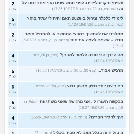
עשיתי מיקרובליידינג לפני חמש שנים ואני מתחרטת על
2
זה
(אנונימית, בת 23, כתבה ב-19/07/26 17:35)
עצות
לימודי כלכלה וניהול ב-2026 האם יהיה לי עתיד בזה?
5
(כפיר, בן 23, כתב ב-19/07/26 17:24)
עצות
מתלבט אם להמשיך במדעי המחשב או להתחיל תואר
2
חדש – אשמח לעצה אמיתית
(מדמח, בן 21, כתב ב-19/07/26
עצות
17:13)
מה הדרך הכי טובה ללמוד למבחן?
(אודי, בן 20, כתב
4
ב-19/07/26 17:04)
עצות
מרגיש אבוד...
(בדוי 30, בן 30, כתב ב-19/07/26 16:55)
5
עצות
בחור עם יותר נסיון מנשק גרוע
(היוש, בת 29, כתבה
6
ב-19/07/26 16:46)
עצות
בבקשה תעזרו לי. אני מרגישה שאני משתגעת
(Eden, בת
5
18, כתבה ב-19/07/26 16:37)
עצות
איך להכיר חברים?
(טוהר, בן 16, כתב ב-19/07/26 16:26)
4
עצות
ביטול חוזה בגלל מצב לא סביר בעליל
(חסוי, בן 26,
1