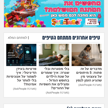
מה שעובר עליי
שומרים על הגוף
פיננסי וכלכלה
טיפים אחרונים ממתחם הטיפים
|
למתחם המלא
בין הסדינים
הוספת טיפ
חיות מחמד
יוקר המחיה
מדברים על זה
בלי מסגרות ובלי
פרטיות בעידן
פתוח: 5 מיתוסים
שגרה: איך שומרים
הדיגיטלי: איך
גאווה
על צעצועי מין
על שנת הילדים
לשמור על אנונימיות
שהגיע הזמן לנפץ
בחופש הגדול -
בלי לוותר על
ומצילים את השפיות
אמינות?
(מערכת AskPeople)
של ההורים?
(מערכת AskPeople)
(מערכת AskPeople)