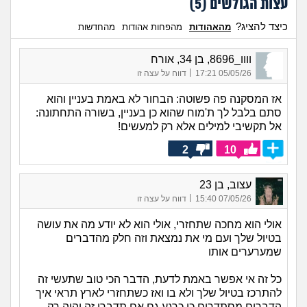
עצות הגולשים (
5
)
כיצד להציג?
מהאהודות
מהפחות אהודות
מהחדשות
וווו_8696, בן 34, אורח
|
05/05/26 17:21
דווח על עצה זו
אז המסקנה פה פשוטה: הבחור לא באמת בעניין והוא
סתם בלבל לך ת'מוח שהוא כן בעניין, בשורה התחתונה:
אל תקשיבי למילים אלא רק למעשים!
2
10
עצוב, בן 23
|
07/05/26 15:40
דווח על עצה זו
אולי הוא מחכה שתחזרי, אולי הוא לא יודע מה את עושה
בטיול שלך ועם מי את נמצאת וזה חלק מהדברים
שמערערים אותו
כל זה אי אפשר באמת לדעת, הדבר הכי טוב שתעשי זה
להתרכז בטיול שלך ולא בו ואז כשתחזרי לארץ תראי איך
הדברים מסתדרים כי כרגע גם אם תדברו זה יהיה רק