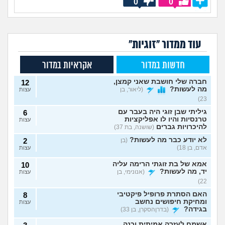
0
0
עוד ממדור "זוגיות"
חדשות במדור
אקראיות במדור
חברה שלי חושבת שאני קמצן,
12
מה לעשות?
(ליאור, בן
עצות
23)
גיליתי שבן זוגי היה בעבר עם
6
טרנסיות והיו לו אפליקציות
עצות
להיכרויות גברים
(שושנה, בת 37)
לא יודע כבר מה לעשות?
(בן
2
אדם, בן 18)
עצות
אמא של בת זוגתי הרימה עליה
10
יד, מה לעשות?
(אנונימי, בן
עצות
22)
האם הסתרת פרופיל פיקטיבי
8
ומחיקת חיפושים נחשב
עצות
בגידה?
(בדרןהסקרן, בן 33)
אשמח לעזרה אמיתית וכנה