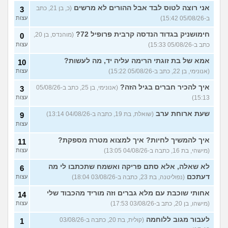
יוצאת איתו היום לדייט ראשון
3
אני רוצה לטוס לבד אבל ההורים לא מרשים
(כ, בן 21, כתב
3
(אנונימית, בת 18)
עצות
ב-05/08/26 15:42)
עצות
להתחיל עם בנות בים/ הליכה
8
חימושניק בגדוד הנדסה קרבית פרופיל 72?
(מוהנדס, בן 20,
0
בטיילת או מועדון?
(רואי, בן
עצות
כתב ב-05/08/26 15:33)
עצות
26)
לוקח אותי לדייטים גרועים
אמא של בת זוגתי הרימה עליה יד, מה לעשות?
17
10
האם להמשיך?
(נטע, בת 21)
עצות
(אנונימי, בן 22, כתב ב-05/08/26 15:22)
עצות
איך להכיר חברים בגיל הזה?
עוד שאלות חדשות במדור
(אנונימי, בן 25, כתב ב-05/08/26
3
15:13)
עצות
שעת ארוחת ערב
(שואלת, בת 19, כתבה ב-04/08/26 13:14)
9
עצות
איך להמשיך לחיות? איך למצוא מטרה מספקת?
11
(מישהי, בת 16, כתבה ב-04/08/26 13:05)
עצות
לא שאלה, אלא סתם פריקה ואשמח שתכתבו לי מה
6
דעתכם
(נפוליטנה, בת 23, כתבה ב-03/08/26 18:04)
עצות
אחותי שוכבת עם מלא גברים וזה מוריד מהכבוד שלי
14
(מישהו, בן 20, כתב ב-03/08/26 17:53)
עצות
לעבור מגוב ללוחמה
(קולית, בת 20, כתבה ב-03/08/26
1