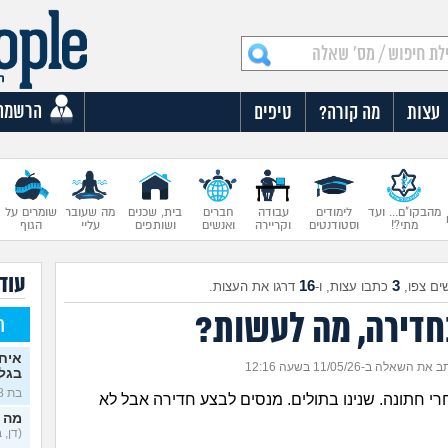
הרשמה
עצות
מה קורה?
טיפים
מהבקו"ם... ועד
לימודים
עבודה
חברים
בית, שכנים
מה שעובר
שומרים על
מתי?!
וסטודנטים
וקריירה
ואנשים
ושותפים
עליי
הגוף
עוד 
16
3
ים צפו,
כתבו עצות, ו-
דרגו את העצות.
חדירה, מה לעשות?
ח
איח
את השאלה ב-11/05/26 בשעה 12:16
בגלו
בת 18)
חרי חתונה. שנינו בתולים. מנסים לבצע חדירה אבל לא
מה 
(דן, בן 