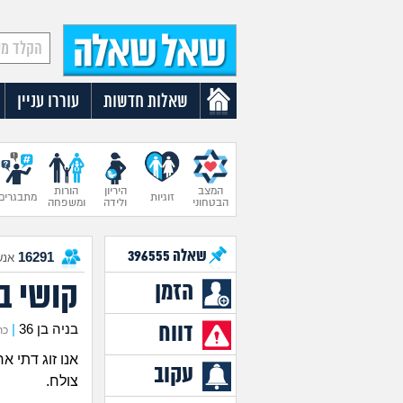
שאלות חדשות
עוררו עניין
המצב
היריון
הורות
זוגיות
מתבגרים
הבטחוני
ולידה
ומשפחה
שאלה
396555
16291
אנש
קושי ב
הזמן
דווח
בניה בן 36
|
כתב 
אנו זוג דתי א
עקוב
צולח.