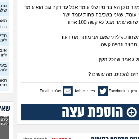
מתב
דים כן האיבר מין שלי עומד אבל עד דקה וגם הוא עומד
שלנו
י עומד. שאני בשכיבה פחות עומד ישר.
האם 
א עומד אבל לא קשה 100 אחוז.
בת 25)
תדי
משחות. גיליתי שאם אני מותח את העור
לעש
מחזיר ונהייה קשה.
איבד
ליווי
ולוג אמר שהכל תקין
בעיו
לעש
חים להכניס. מה עושים ?
האם 
נורמ
שתף ב-Facebook
צייץ ב-twitter
שלח ב-Email
בטע
החב
סוטה, 
שאלו
6 ש
נפרדנ
לא מ
סרטון
מה 
לעשו
בן ז
לעש