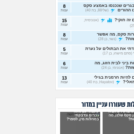
גרים שנכנסו באמצע סקס
8
 ההורים
(שלי88, בת 40)
עצות
זה חוקי?
(אנונימית,
15
עצות
רות סקס, מה אפשר
8
ות?
(נשוי, בן 28)
עצות
תי את הבתולים על נערת
5
(סתם מישהו, בן 17)
עצות
ת ביני לבית הזוג, מה
6
ות?
(אנונימי, בן 24)
עצות
להיות חרמנית בגילי
13
אלי?
(Hayatov, בת 40)
עצות
ות "התעוררתי" מאחת
8
רות שלי
(מקווה שלא
עצות
בן 18)
ת שעוררו עניין במדור
נים יחד עם הבן זוג, והוא
9
ו ברע ויש אצלו
שכבתי עם מלא
סתכל עליי ולא חושק בי,
עצות
 סקס שלנו, מה
גברים ונדבקתי
לעשות?
(כינוי, בת 26)
ת?
במחלות מין, לספר?
וג שמכור לפורנו, מה
7
ות?
(אנונימי, בת 19)
עצות