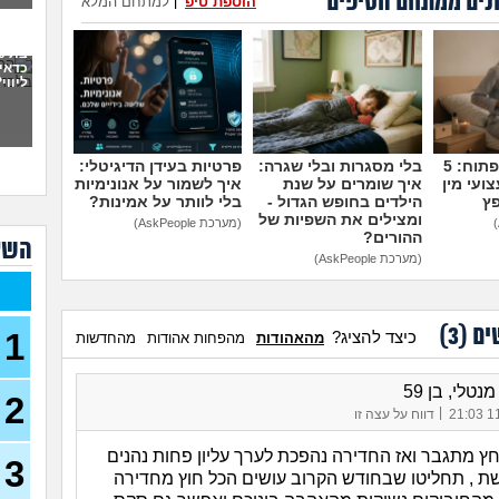
נים ממתחם הטיפים
הוספת טיפ
|
למתחם המלא
פתח
את 
ועכש
כדאי
ליווי
30)
מה א
לגב
מדברים על זה פתוח: 5
בלי מסגרות ובלי שגרה:
פרטיות בעידן הדיגיטלי:
אפש
אבל 
ועי מין
איך שומרים על שנת
איך לשמור על אנונימיות
פץ
הילדים בחופש הגדול -
בלי לוותר על אמינות?
ומצילים את השפיות של
(מערכת AskPeople)
ההורים?
עשי
השא
עם ב
(מערכת AskPeople)
מתה
בת 22 בתולה זה מוריד?
ים (
3
)
1
כיצד להציג?
מהאהודות
מהפחות אהודות
מהחדשות
(Lora, בת 22)
מפנט
נטלי, בן 59
28)
2
|
11/
דווח על עצה זו
חרדי
19)
חץ מתגבר ואז החדירה נהפכת לערך עליון פחות נהנים
3
ת , תחליטו שבחודש הקרוב עושים הכל חוץ מחדירה
האם 