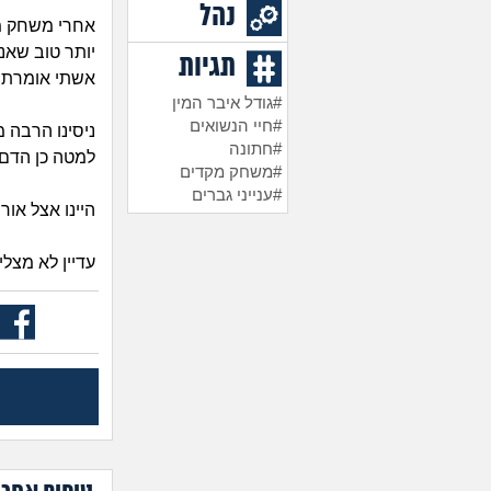
נהל
אחרי משחק מק
יותר טוב שאנ
תגיות
אשתי אומרת שהו
#גודל איבר המין
#חיי הנשואים
ניסינו הרבה 
#חתונה
למטה כן הדם 
#משחק מקדים
#ענייני גברים
היינו אצל אור
עדיין לא מצלי