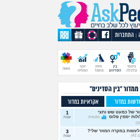
התחברות
|
פיננסי
בין
חיות
יוקר
גאווה
וכלכלה
הסדינים
מחמד
המחיה
ממדור "בין הסדינים"
דשות במדור
אקראיות במדור
ור של כמעט שש וחצי
1
לות יסמין פלוס
(סנאית,
עצות
לעשות במקרה המוזר שלי?
3
42)
עצות