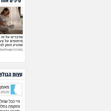
טיפים אחרו
מיתוסים על צעצ
שהגיע הזמן לנ
(מערכת AskPeople)
עצות הגולש
מאמן מ
05/26 21:03
היי ככל שהל
והזקפה נחלש