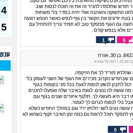
 מהחיבוקים נשיקות מהאהבה ביניכם ואפשר גם סקס
(רוויט
ר חודש שתלמדו להכיר זה את זה תוכלו לנסות שוב
4
בנות
להט התשוקה והאהבה אולי יהיה בסדר בלי משחות
אח 
בטח יודעים את הקשר בין גוף לנפש כאשר הנפש רגועה
(לוחם
5
וצה גם הגוף מתפקד טוב לא תמיד צריך להתחיל עם
מסא
ים אלא בנפש קודם .
(מסאג
1
6
אנחנ
בגדי
מה 
עכשי
מחזו
|
13/
דווח על עצה זו
בטו
 שהלחץ מוריד לך את הזיקפה.
נשוי
(מאטיט
ם שבחודש הקרוב מכירים את הגוף של השני לעומק בלי
יכול לחבק לנשק לנסות לגעת בכל מני בקומות בגוף
למיש
 מה עושה לה ננעים. לגעת באיבר שלה ואפעלו להכניס
החש
 דבר היא תעשה לך. תלטף איזורים שונים בגוף וגם
בל בלי לנסות לגרום לך לגמור.
עושה נעים לשני הלחץ ירד וגם במהלך החודש כשלא
חץ לתפקד תוכל לראות גם כמה זמן האיבר זקוף כשהוא לא
.
0