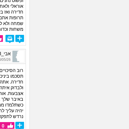
ופשוט נהנים
אוראלי ולאח
חדירה ואז ב
תרופות אתם 
שמחה ולא לח
משחות וכדור
אבי_6423, בן 30, אורח
05/26 22:10
רוב הסיכויים
תסכמו ביניכ
חדירה. אתה 
ולבדוק איתה
אצבעות. אותו
באיבר שלך א
כשתלמדו מה 
יהיה עליך ל
נרדש לתפקד
0