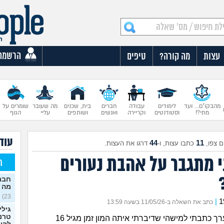
הרשמה
עצות
מה קורה?
טיפים
מהבקו"ם... ועד
לימודים
עבודה
חברים
בית, שכנים
מה שעובר
שומרים על
מתי?!
וסטודנטים
וקריירה
ואנשים
ושותפים
עליי
הגוף
עוד 
44
11
 צפו,
כתבו עצות, ו-
דרגו את העצות.
י מתגבר על אהבת נעורים
ח
חברה
מה 
23)
|
כתב את השאלה ב-11/05/26 בשעה 13:59
גילי
טרנס
לפני שבוע בערך כתבתי למישהי שדיברתי איתה המון זמן מגיל 16