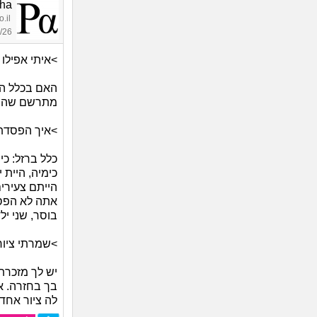
pha
.il
18:05
>איתי אפילו 
האם בכלל הי
מתרשם שהיה 
>איך הפסדתי
כלל ברזל: כי
כימיה, היית 
הייתם צעירים
אתה לא הפסד
בוסר, שני יל
>שמרתי ציורי
יש לך מזכר
בך בחזרה. א
לה ציור אחד