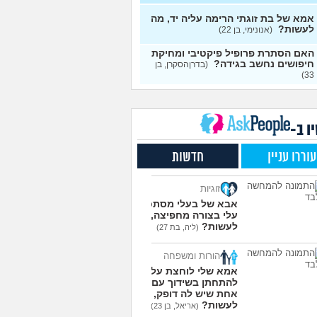
י אותה מתוך כעס. איך
עצות
מודד?
(אלכס, שם בדוי, בן
אמא של בת זוגתי הרימה עליה יד, מה
לעשות?
(אנונימי, בן 22)
להסביר לה שאני רוצה
20
האם הסתרת פרופיל פיקטיבי ומחיקת
פרד?
(עידן, בן 27)
עצות
חיפושים נחשב בגידה?
(בדרןהסקרן, בן
33)
ת ביני לבית הזוג, מה
6
ות?
(אנונימי, בן 24)
עצות
משלמת בדייטים
(אלי, בן
9
עצות
ו ב-
ת איתו היום לדייט ראשון
3
עוררו עניין
חדשות
מית, בת 18)
עצות
יל עם בנות בים/ הליכה
8
זוגיות
לת או מועדון?
(רואי, בן
עצות
אבא של בעלי מסתכל
עלי בצורה מחפיצה, מה
 אותי לדייטים גרועים
17
לעשות?
(ליה, בת 27)
 להמשיך?
(נטע, בת 21)
עצות
הורות ומשפחה
עוד שאלות חדשות במדור
אמא שלי לוחצת עליי
להתחתן בשידוך עם כל
אחת שיש לה דופק, מה
לעשות?
(אריאל, בן 23)