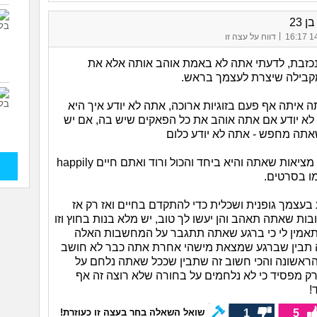
 23
|
14/
דווח על עצה זו
נכזבת, לדעתי אתה לא באמת אוהב אותה אלא את
קבילה שיצרת לעצמך בראש.
 איתה אף פעם בזוגיות ארוכה, אתה לא יודע איך היא
א יודע אם אתה אוהב את כל הפאקים שיש בה, אם יש
תה מחפש - אתה לא יודע כלום
בנית לעצמך מציאות שאתה והיא ביחד והכול ורוד ואתם חיים happily
בעצמך גופנית ושכלית כדי להתקדם בחיים ואז רק אז
ובות שאתה תאהב והן יעשו לך טוב, יש מלא בנות בחוץ וזו
אמין לי כי ברגע שאתה תתגבר על המחשבות האלה
 תבין שברגע שמצאת מישהי אחרת אתה כבר לא חושב
ראשונה והכי חשוב זה שתבין שככל שאתה נלחם על
ק מפסיד כי לא נלחמים על בחורה שלא רוצה זה אף
!
1
5
שואל השאלה בחר בעצה זו כעוזרת!