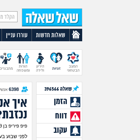
שאלות חדשות
עוררו עניין
המצב
היריון
הורות
זוגיות
מתבגרים
הבטחוני
ולידה
ומשפחה
שאלה
396566
6398
אנשים
איך אנ
הזמן
נכזבת?
דווח
פיפ פיריפ בן 19
עקוב