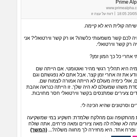
Prime Al
www.primealpha.co
|
20/05/26 
דווח על עצה זו
שיחה קולית היא לא קיימה.
ה לכם קשר משמעותי כלשהו? או רק קשר ווירטואלי? אני
רק קשר ווירטואלי.
 אחרי כל כך המון זמן?
מיה היא תהליך רגשי מהיר ואוטומטי. אם הייתה שם
יודע את זה אחרי זמן קצר. אבל אתם לא נפגשתם וגם
, אולי כימיה מעולם לא הייתה אמורה לצמוח שם.
ת משהו שמעולם לא היה שלך. זו הייתה כנראה אהבת
דים צעירים שמתנסים בקשר ווירטואלי חסר מחויבות.
ם וסרטונים שהיא הכינה לי.
ת מהתקופה וגם מהלקח שלמדת: תשקיע במי שמשקיעה
תה לא שולח לה מאה ציורים ומאה פרחים, אתה שולח
 ופרח אחד. היא מחזירה לך מחווה משלה?...
(המשך)