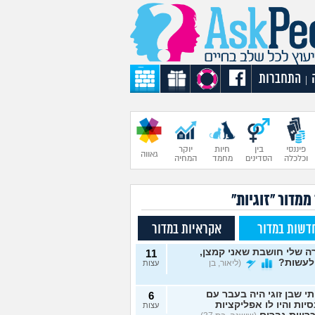
התחברות
|
פיננסי
בין
חיות
יוקר
גאווה
וכלכלה
הסדינים
מחמד
המחיה
ממדור "זוגיות"
דשות במדור
אקראיות במדור
 שלי חושבת שאני קמצן,
11
לעשות?
(ליאור, בן
עצות
תי שבן זוגי היה בעבר עם
6
יות והיו לו אפליקציות
עצות