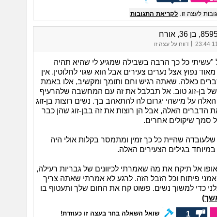
בות לעצה זו.
לקריאת התגובות
|
11/
דווח על עצה זו
"עשיתי כל כך הרבה בשבילה שמגיע לי שהיא תהיה
אוד נפוץ אצל נערים צעירים אבל הוא שגוי לחלוטין. אין
דברים כאלה. שאתה רגיש וחם ותומך ומקשיב, אלו באמת
 של בן-זוג טוב. אל תבלבל את זה עם המחשבה שלהרעיף
אלה על מישהי יגרום לה להתאהב בך. נשים רוצות בן-זוג
ת הדברים האלה, אבל הן רוצות את זה בבן-זוג שהן כבר
ל סמך שיקולים אחרים.
שלעובדה שהיית כל כך זמין ומתמסר בקלות אולי היה
במיוחד בגילים הצעירים האלה.
ופו אל תיקח את מה שאמרתי לכיוונים של גבריות רעילה,
אמני פיתוח וכל הזבל הזה. לרגע לא אמרתי שאתה צריך
לני כדי למשוך נשים. פשוט קח את החום שלך ותעטוף בו
שך)
1
שואל השאלה בחר בעצה זו כעוזרת!