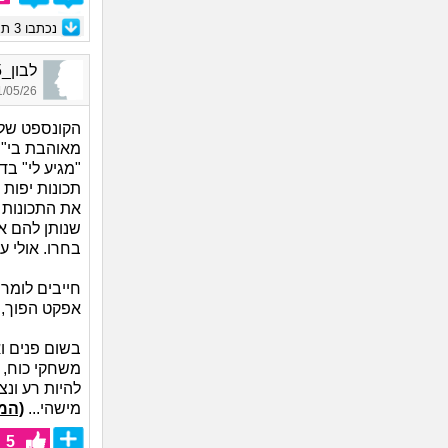
נכתבו
3
תגו
לבון_8595, בן 36, אורח
05/26 23:44
הקונספט של 
מאוהבת בי" מ
"מגיע לי" ב
תכונות יפות
את התכונות ה
שנותן להם א
בחרו. אולי ע
חייבים לומר 
אפקט הפוך, 
בשום פנים וא
משחקי כוח, 
להיות רע ונצ
מישהי...
(המ
5