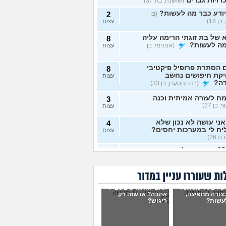
רויות גברים
(שושנה, בת 37)
ודע כבר מה לעשות?
(בן
2
ן 18)
עצות
של בת זוגתי הרימה עליה
8
מה לעשות?
(אנונימי, בן
עצות
 הסתרת פרופיל פיקטיבי
8
יקת חיפושים נחשב
עצות
דה?
(בדרןהסקרן, בן 33)
ח לעזרה אמיתית וכנה
3
 בן 27)
עצות
ני עושה לא נכון שלא
4
ח לי במערכות יחסים?
עצות
ת 26)
בת 28 ואף פעם לא הייתי
6
יות, האם לשקר על כך
עצות
ט ראשון?
(רווקה, בת 28)
ת שעוררו עניין במדור
ית מתנהגת מוזר?
(אנונימי,
3
של בעלי מסתכל
האם להתגרש בשביל
עצות
בצורה מחפיצה,
אהבה? או שזה רק
עשות?
ריגוש?
ם לא הייתי בזוגיות ואני לא
7
 איך. איך נכנסים לזוגיות
עצות
ל?
(דור, בן 25)