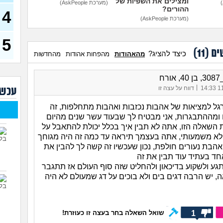
ומצילים את השפיות של
דחפת
(מערכת AskPeople)
ההורים?
להת
4
40)
(מערכת AskPeople)
איך 
להי
5
ים (
11
)
כיצד להציג?
מהאהודות
מהפחות אהודות
מהחדשות
בעיו
לעש
ורח
לא 
|
11/
דווח על עצה זו
עכשי
29)
יוצא
ל למציאות של אהבות נכזבות ואהבות מתחלפות, זה
(אנוני
ומההתבגרות, אני מבטיח לך שבעוד עשר שנים מהיום
השאלה הזו, אתה לא תבין איך בכלל יכולת להתאבל על
להתח
בטיי
לא משמעותי, אתה בעצמך תיראה עד כמה זה היה מגוחך
26)
הבת נעורים חולפת, נכון שעכשיו זה קשה לך להבין את
חד בעתיד עוד תבין את זה
לוקח
האם
ע ולשקוע בדיכאון ולהחליט שזה סוף העולם אז תתגבר
, יש הרבה דגים בים ולא בוכים על דג שמעולם לא היה
1
שואל השאלה בחר בעצה זו כעוזרת!