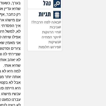
נהל
בערך, כשעוד 
שהיא עדיין א
תגיות
רק כחבר, אף 
עם מישהו אחר
#בא/ה לפה הרבה?!
איך הפסדתי א
#גניבות
לא, למשל היא
#חיי הרווקות
אפילו שיחה קו
#יוקר המחיה
#נשיקות
אני מאמין שא
#פירוש חלומות
ציורים וסרטו
שציירתי לה ו
לא יאהב אותי
שהיא אותי.
למה היא לא מו
אותה יותר ממ
אבל לא בקטע 
היא הייתה פור
עכשיו מישהו 
עברנו כמעט את
לא רוצה לנסות