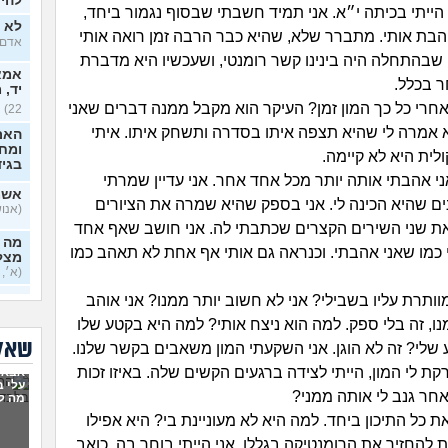
להיכ
הייתי בכיתה י״א. אני תמיד חשבתי שבסוף נגמור ביחד,
לא י
והבת אותי. מתברר שלא, שהיא כבר הרבה זמן רואה אותי
אדם, ב
שבהתחלה היה בינינו קשר רומנטי, ושעכשיו היא מדברת
אמא 
 בכלל.
יד, 
חרי כל כך המון זמן? העיקר הוא מקבל ממנה דברים שאני
22)
 אמרה לי שהיא תצפה איתו בסדרה ותשחק איתו. איתי
האם
ומח
לית היא לא קיימה.
בגי
ני אהבתי אותה יותר מכל אחד אחר. אני עדיין שמרתי
אשמ
נים שהיא הכינה לי. אני בספק שהיא שמרה את הציורים
(אנושי,
את שני השירים הקצרים שכתבתי לה. אני חושב שאף אחד
מה א
 כמו שאני אהבתי. וכנראה גם אותי אף אחת לא תאהב כמו
מצלי
(א׳, ב
ותרת עליו בשבילי? אני לא חשוב יותר ממנו? אני אוהב
בזוג
נו, זה בלי ספק. למה הוא ניצח אותי? למה היא בקטע שלו
בדיי
שאלו
שלי? זה לא הוגן. אני השקעתי המון משאבים בקשר שלנו.
אקס
קת לי המון, הייתי לצידה ברגעים הקשים שלה. באיזו זכות
אבא 
בן 33)
עלי 
אחר גנב לי אותה ממני?
מה ל
בחיי
 כל התיכון ביחד. למה היא לא מעוניינת בי? היא אפילו
יודע
בכל
 להחזיר את הרומנטיקה בגללו. אני הייתי בוחר בה. כואב