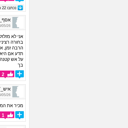
נכתבו
22
תג
אסף_6874, בן 27, אור
05/26 06:45
אני לא מזלז
בחורה רציני
הרבה זמן, א
תדע אם היא 
על אש קטנה.
בך
2
איש_6557, בן 25, אורח
05/26 19:56
מכיר את המש
1