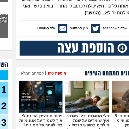
לתת 
אותה כל כך. היא יכולה לכתוב לי מחר: ״בוא ניפגש״ ואני
כמו
 למה זה לא...
(המשך)
מה ל
העוב
לעש
הרימה
(אנונימ
שתף ב-Facebook
צייץ ב-twitter
שלח ב-Email
מבוא
להתח
הטע
בחו
מתכנ
השא
לכם
נים ממתחם הטיפים
הוספת טיפ
|
למתחם המלא
האם 
ותקי
1
איך 
לפני
2
כשא
החב
הביל
מדברים על זה פתוח: 5
בלי מסגרות ובלי שגרה:
פרטיות בעידן הדיגיטלי:
(לחם 
3
ועי מין
איך שומרים על שנת
איך לשמור על אנונימיות
פץ
הילדים בחופש הגדול -
בלי לוותר על אמינות?
כשרב