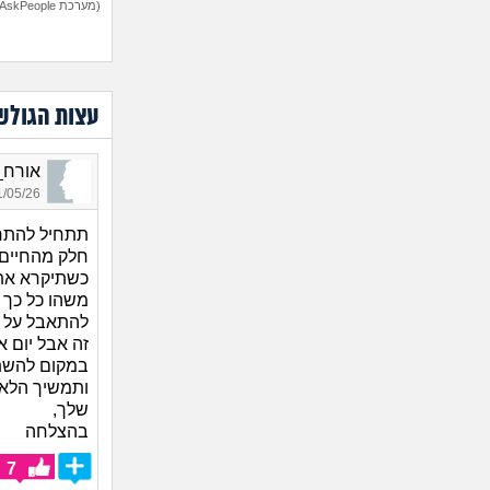
(מערכת AskPeople)
עצות הגולש
אורח_3087, בן 40, א
05/26 14:33
תתחיל להתרג
חלק מהחיים 
כשתיקרא את 
משהו כל כך 
להתאבל על א
זה אבל יום א
במקום להשתג
ותמשיך הלאה
שלך,
בהצלחה
7