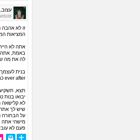
עצוב, בן
05/26 16:17
זו לא אהבה 
המציאות המ
אתה לא הייתה
באמת, אתה ל
לה את מה שא
ever after כמו בסרטים.
תצא, תשקיע 
יבואו בנות ט
לא קלישאה ת
שיש לך אתה
על הבחורה ה
מישהי אתה ר
פעם לא עובד