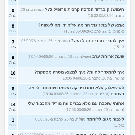
ב-05/08/26 15:42)
הנדסת בניין באריאל או סמי
3
חימושניק בגדוד הנדסה קרבית פרופיל 72?
(מוהנדס, בן 20,
0
שמעון?
(יותם, בן 23)
עצות
כתב ב-05/08/26 15:33)
עצות
אני מרגישה ממש תקועה, איך
3
אמא של בת זוגתי הרימה עליה יד, מה לעשות?
8
להתמודד?
(מאיה, בת 23)
עצות
(אנונימי, בן 22, כתב ב-05/08/26 15:22)
עצות
עוד שאלות חדשות במדור
איך להכיר חברים בגיל הזה?
(אנונימי, בן 25, כתב ב-05/08/26
3
15:13)
עצות
שעת ארוחת ערב
(שואלת, בת 19, כתבה ב-04/08/26 13:14)
9
עצות
איך להמשיך לחיות? איך למצוא מטרה מספקת?
10
(מישהי, בת 16, כתבה ב-04/08/26 13:05)
עצות
לא שאלה, אלא סתם פריקה ואשמח שתכתבו לי מה
6
דעתכם
(נפוליטנה, בת 23, כתבה ב-03/08/26 18:04)
עצות
אחותי שוכבת עם מלא גברים וזה מוריד מהכבוד שלי
14
(מישהו, בן 20, כתב ב-03/08/26 17:53)
עצות
לעבור מגוב ללוחמה
(קולית, בת 20, כתבה ב-03/08/26
1
17:42)
עצות
היי חייב שאלה לגבי אייפון