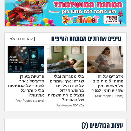
מה שעובר עליי
שומרים על הגוף
פיננסי וכלכלה
טיפים אחרונים ממתחם הטיפים
|
למתחם המלא
בין הסדינים
הוספת טיפ
חיות מחמד
מדברים על זה
בלי מסגרות ובלי
פרטיות בעידן
יוקר המחיה
פתוח: 5 מיתוסים
שגרה: איך שומרים
הדיגיטלי: איך
על צעצועי מין
על שנת הילדים
לשמור על אנונימיות
שהגיע הזמן לנפץ
בחופש הגדול -
בלי לוותר על
גאווה
ומצילים את השפיות
אמינות?
(מערכת AskPeople)
של ההורים?
(מערכת AskPeople)
(מערכת AskPeople)
עצות הגולשים (
7
)