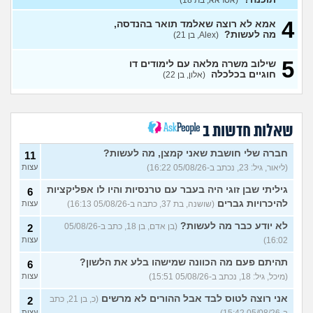
(אסראא, בת 18)
(ללללל, בת 24)
עצות
4
לימודים בתחום מזרחנות/
2
אמא לא רוצה שאלמד תואר בהנדסה,
קרימינולוגיה עם אבחנות
מה לעשות?
עצות
(Alex, בן 21)
פסיכיאטריות
(בר, בת 27)
5
שילוב משרה מלאה עם לימודים דו
ללמוד פסיכולוגיה?
(מישהו, בן
2
חוגיים בכלכלה
(אלון, בן 22)
87)
עצות
אם הייתה לכם מכונת זמן.
12
הייתם בוחרים לנשור מבית
עצות
ספר כדי להתחיל מוקדם יותר?
שאלות חדשות ב
(ירין, בת 19)
סיימתי תואר והבנתי שאני לא
9
חברה שלי חושבת שאני קמצן, מה לעשות?
11
רוצה לעבוד בתחום, מה
עצות
(ליאור, גיל: 23, נכתב ב-05/08/26 16:22)
עצות
עכשיו?
(טל, בת 29)
גיליתי שבן זוגי היה בעבר עם טרנסיות והיו לו אפליקציות
6
מס שאלות לסטודנטים ובוגרים
1
של המכללה האקדמית וינגייט
להיכרויות גברים
(שושנה, בת 37, כתבה ב-05/08/26 16:13)
עצות
עצות
(מתלבט לגבי תואר, בן 28)
לא יודע כבר מה לעשות?
(בן אדם, בן 18, כתב ב-05/08/26
2
לימודים מסלול בוקר או ערב?
3
16:02)
עצות
(אנונימית, בת 27)
עצות
תהיתם פעם מה הכוונה שמישהו בלע את הלשון?
6
אילו יחידות טכנולוגיות יש?
2
(אנונימי, בן 17)
עצות
(מיכל, גיל: 18, נכתב ב-05/08/26 15:51)
עצות
החיים בתור סטודנט לרפואה
אני רוצה לטוס לבד אבל ההורים לא מרשים
9
(כ, בן 21, כתב
2
(אנונימי, בן 20)
עצות
עצות