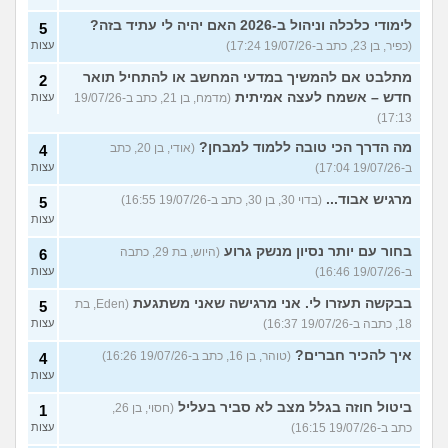
לימודי כלכלה וניהול ב-2026 האם יהיה לי עתיד בזה?
5
(כפיר, בן 23, כתב ב-19/07/26 17:24)
עצות
מתלבט אם להמשיך במדעי המחשב או להתחיל תואר
2
חדש – אשמח לעצה אמיתית
(מדמח, בן 21, כתב ב-19/07/26
עצות
17:13)
מה הדרך הכי טובה ללמוד למבחן?
(אודי, בן 20, כתב
4
ב-19/07/26 17:04)
עצות
מרגיש אבוד...
(בדוי 30, בן 30, כתב ב-19/07/26 16:55)
5
עצות
בחור עם יותר נסיון מנשק גרוע
(היוש, בת 29, כתבה
6
ב-19/07/26 16:46)
עצות
בבקשה תעזרו לי. אני מרגישה שאני משתגעת
(Eden, בת
5
18, כתבה ב-19/07/26 16:37)
עצות
איך להכיר חברים?
(טוהר, בן 16, כתב ב-19/07/26 16:26)
4
עצות
ביטול חוזה בגלל מצב לא סביר בעליל
(חסוי, בן 26,
1
כתב ב-19/07/26 16:15)
עצות