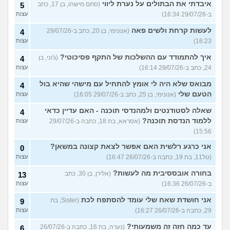
איבדתי את הבתולים על נערת ליווי
(סתם מישהו, בן 17, כתב
5
ב-29/07/26 16:34)
עצות
לעשות קרחת ולשים פאה
(אנונימי, בן 20, כתב ב-29/07/26
4
16:23)
עצות
איך להתמודד עם ההשלכות של התקף פסיכוטי?
(ג'וני, בן
4
24, כתב ב-29/07/26 16:14)
עצות
מבואס שלא היה לי אומץ להתחיל עם מישהי שהיא בול
4
הטעם שלי
(אנונימי, בן 25, כתב ב-29/07/26 16:05)
עצות
שאלה לסטודנטים ולמהנדסי תוכנה - האם עדיין כדאי
4
ללמוד הנדסת תוכנה?
(אסראא, בת 18, כתבה ב-29/07/26
עצות
15:56)
אני כרגע רלשית האם אפשר לצאת קצונה במשאן?
0
(טל11, בת 19, כתבה ב-26/07/26 16:47)
עצות
בחורה אובססיבית מה לעשות?
(אלירן, בן 30, כתב
13
ב-26/07/26 16:36)
עצות
אני חושדת שאח שלי עומד להסתפח לכת
(Sister, בת
9
29, כתבה ב-26/07/26 16:27)
עצות
עד כמה חזה זה משמעותי?
(נערה, בת 16, כתבה ב-26/07/26
6