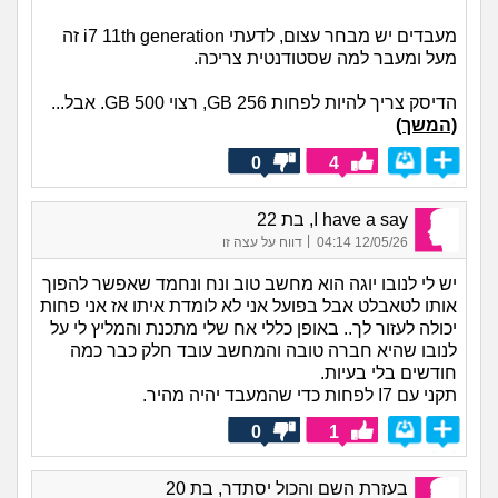
מעבדים יש מבחר עצום, לדעתי i7 11th generation זה
מעל ומעבר למה שסטודנטית צריכה.
הדיסק צריך להיות לפחות 256 GB, רצוי 500 GB. אבל...
(המשך)
0
4
I have a say, בת 22
|
12/05/26 04:14
דווח על עצה זו
יש לי לנובו יוגה הוא מחשב טוב ונח ונחמד שאפשר להפוך
אותו לטאבלט אבל בפועל אני לא לומדת איתו אז אני פחות
יכולה לעזור לך.. באופן כללי אח שלי מתכנת והמליץ לי על
לנובו שהיא חברה טובה והמחשב עובד חלק כבר כמה
חודשים בלי בעיות.
תקני עם I7 לפחות כדי שהמעבד יהיה מהיר.
0
1
בעזרת השם והכול יסתדר, בת 20