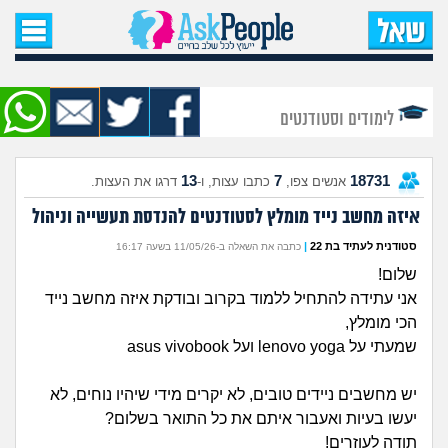
עמוד הבית
שאל שאלה
לימודים וסטודנטים
שאלות חדשות
13
7
18731
אנשים צפו,
כתבו עצות, ו-
דרגו את העצות.
שאלות שעוררו עניין
איזה מחשב נייד מומלץ לסטודנטים להנדסת תעשייה וניהול
עצות חדשות
סטודנית לעתיד בת 22
|
כתבה את השאלה ב-11/05/26 בשעה 16:17
שלום!
מה קורה כאן?
אני עתידה להתחיל ללמוד בקרוב ובודקת איזה מחשב נייד
הכי מומלץ,
מתחם הטיפים
שמעתי על lenovo yoga ועל asus vivobook
מדורים
יש מחשבים ניידים טובים, לא יקרים מידי שיהיו נוחים, לא
יעשו בעיות ואעבור איתם את כל התואר בשלום?
תודה לעוזרים!