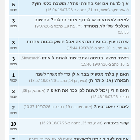
איך לדעת אם אני בחורה יפה? / מושכת כלפי חוץ?
5
(לאמפסיקהלחשוב, בת 21, כתבה ב-19/07/26 16:04)
עצות
לצאת לעצמאות או לרדוף אחרי החלום? החישוב
3
הכלכלי שלי לא מסתדר
(ירין, בת 19, כתבה ב-19/07/26
עצות
15:55)
עזרה ויעוץ: בזוגיות מדהימה אבל חושק בבנות אחרות
3
(אנונימי, בן 20, כתב ב-19/07/26 15:44)
עצות
ראיתי מישהו בטיסה והתביישתי להתחיל איתו
(Stoyosach,
3
בן 16, כתב ב-19/07/26 15:40)
עצות
האם קיבלתי מספיק בבר אילן כדי להמשיך לשנה
1
הבאה? (אני כיתה ח)
(כפיר, בן 14, כתב ב-19/07/26 13:57)
עצות
האם היריון יכול לשנות לכן ככה את האופי?
(אנונימי, בן 36,
3
כתב ב-19/07/26 13:46)
עצות
לימודי גיאוגרפיה?
(אנונימית, בת 19, כתבה ב-19/07/26 13:37)
2
עצות
קושי בעבודה
(נועה, בת 25, כתבה ב-16/07/26 16:28)
10
עצות
אמורה לעבור טסט לראשונה
(נהגת לחוצה, בת 25, כתבה