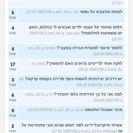
17:11)
לצאת מהצבא על נפשי
(יוני, בן 19, כתב ב-20/07/26 17:02)
5
עצות
חלום שחוזר על עצמו ילדים שבאים לי בחלום, האם
4
יש משמעות לחלומות?
(אב עובד, בן 44, כתב ב-20/07/26
עצות
16:53)
ללמוד סיעוד למטרת הגירה במצבי?
(אלכס, בן 31, כתב
4
ב-20/07/26 16:42)
עצות
לוקח אותי לדייטים גרועים האם להמשיך?
(נטע, בת
17
21, כתבה ב-20/07/26 16:31)
עצות
יש דרכים יצירתיות לעשות כסף מדירה בקומת קרקע?
(שי,
3
בן 23, כתב ב-20/07/26 16:20)
עצות
למה אני כל כך חרדתית כלפי העתיד?
(ירין, בת 19, כתבה
6
ב-20/07/26 16:09)
עצות
מיוני אשכול התעופה
(ככככ, בן 18, כתב ב-20/07/26 16:00)
0
עצות
עשיתי מיקרובליידינג לפני חמש שנים ואני מתחרטת על
2
זה
(אנונימית, בת 23, כתבה ב-19/07/26 17:35)
עצות