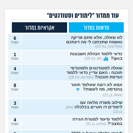
עוד ממדור "לימודים וסטודנטים"
חדשות במדור
אקראיות במדור
לא שאלה, אלא סתם פריקה
6
ואשמח שתכתבו לי מה דעתכם
עצות
(נפוליטנה, בת 23)
כדאי ללמוד הנהלת חשבונות
1
בipc?
(lili, בת 25)
עצות
שאלה לסטודנטים ולמהנדסי
4
תוכנה - האם עדיין כדאי ללמוד
עצות
הנדסת תוכנה?
(אסראא, בת 18)
אמא לא רוצה שאלמד תואר
8
בהנדסה, מה לעשות?
עצות
(Alex, בן 21)
שילוב משרה מלאה עם
3
לימודים דו חוגיים בכלכלה
(אלון,
עצות
בן 22)
ללמוד סיעוד למטרת הגירה
4
במצבי?
(אלכס, בן 31)
עצות