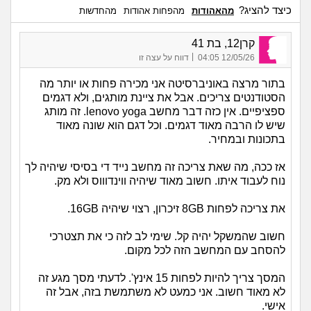
כיצד להציג?
מהאהודות
מהפחות אהודות
מהחדשות
קרן12, בת 41
|
12/05/26 04:05
דווח על עצה זו
בתור מרצה באוניברסיטה אני מכירה פחות או יותר מה
הסטודנטים צריכים. אבל את ציינת מותגים, ולא דגמים
ספציפיים. אין כזה דבר מחשב lenovo yoga. זה מותג
שיש לו הרבה מאוד דגמים. וכל דגם הוא שונה מאוד
בתכונות ובמחיר.
אז ככה, מה שאת צריכה זה מחשב נייד די בסיסי שיהיה לך
נוח לעבוד איתו. חשוב מאוד שיהיה ווינדוווס ולא מק.
את צריכה לפחות 8GB זיכרון, רצוי שיהיה 16GB.
חשוב שהמשקל יהיה קל. שימי לב לזה כי את תצטרכי
להסחב עם המחשב הזה לכל מקום.
המסך צריך להיות לפחות 15 אינץ'. לדעתי מסך מגע זה
לא מאוד חשוב. אני כמעט לא משתמשת בזה, אבל זה
אישי.