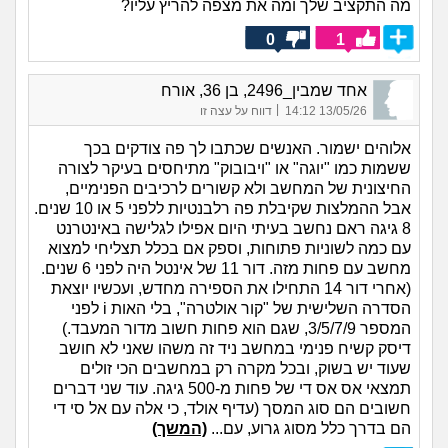
מה התקציב שלך ומה את מצפה להריץ עליו?
0
1
אחד שמבין_2496, בן 36, אורח
|
13/05/26 14:12
דווח על עצה זו
אלוהים ישמור. האנשים שכתבו לך פה צודקים בכך
ששמות כמו "יוגה" או "ויבובוק" מתיחסים בעיקר לצורה
החיצונית של המחשב ולא קשורים לרכיבים הפנימיים,
אבל ההמלצות שקיבלת פה רלבנטיות ללפני 5 או 10 שנים.
8 גיגה ראם נחשב בעיתי היום אפילו לגלישה באינטרנט
עם כמה לשוניות פתוחות, וספק אם בכלל תצליחי למצוא
מחשב עם פחות מזה. דור 11 של אינטל היה לפני 6 שנים.
(אחרי דור 14 התחילו את הספירה מחדש, ועכשיו יוצאת
הסדרה השלישית של "קור אולטרה", בלי האות i לפני
המספר 3/5/7/9, שגם הוא פחות חשוב מדור המעבד.)
דיסק קשיח פנימי במחשב ניד זה משהו שאני לא חושב
שעוד יש בשוק, ובכל מקרה רק במחשבים הכי זולים
תמצאי אס אס די של פחות מ-500 גיגה. עוד שני דברים
חשובים הם סוג המסך (עדיף אולד, כי אלה עם אל סי די
הם בדרך כלל מסוג גרוע, עם...
(המשך)