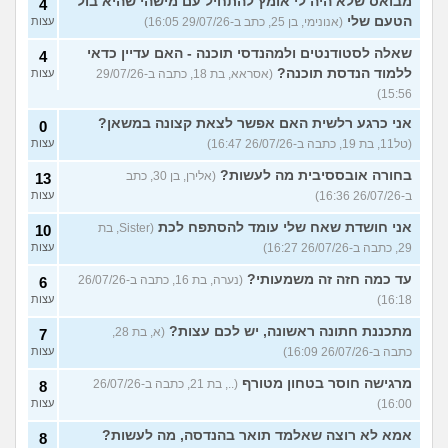
מבואס שלא היה לי אומץ להתחיל עם מישהי שהיא בול
4
הטעם שלי
(אנונימי, בן 25, כתב ב-29/07/26 16:05)
עצות
שאלה לסטודנטים ולמהנדסי תוכנה - האם עדיין כדאי
4
ללמוד הנדסת תוכנה?
(אסראא, בת 18, כתבה ב-29/07/26
עצות
15:56)
אני כרגע רלשית האם אפשר לצאת קצונה במשאן?
0
(טל11, בת 19, כתבה ב-26/07/26 16:47)
עצות
בחורה אובססיבית מה לעשות?
(אלירן, בן 30, כתב
13
ב-26/07/26 16:36)
עצות
אני חושדת שאח שלי עומד להסתפח לכת
(Sister, בת
10
29, כתבה ב-26/07/26 16:27)
עצות
עד כמה חזה זה משמעותי?
(נערה, בת 16, כתבה ב-26/07/26
6
16:18)
עצות
מתכננת חתונה ראשונה, יש לכם עצות?
(א, בת 28,
7
כתבה ב-26/07/26 16:09)
עצות
מרגישה חוסר בטחון מטורף
(.., בת 21, כתבה ב-26/07/26
8
16:00)
עצות
אמא לא רוצה שאלמד תואר בהנדסה, מה לעשות?
8