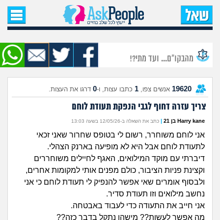
עמוד הבית
שאל שאלה
מהבקו"ם... ועד מתי?!
שאלות חדשות
0
1
19620
אנשים צפו,
כתבו עצות, ו-
דרגו את העצות.
שאלות שעוררו עניין
צריך עזרה דחוף לגבי הנפקת תעודת לוחם
עצות חדשות
Harry kane בן 21
|
כתב את השאלה ב-12/05/26 בשעה 13:03
אני לוחם משוחרר, רשום לי בטופס שחרור שאני זכאי
מה קורה כאן?
לתעודת לוחם אבל היא לא מופיעה בארנק הצהלי.
דיברתי עם מוקד המילואים, האגף לחיילים משוחררים
מתחם הטיפים
וקצינת פניות הציבור, כולם מפנים אותי למקומות אחרים,
ולבסוף אומרים שאי אפשר להנפיק לי תעודת לוחם כי אני
נחשב מילואים וזו תעודת סדיר.
מדורים
אני חייב את התעודה כדי לעבוד באבטחה.
מה אפשר לעשות?? מישהו נתקל בדבר כזה??