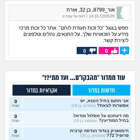
אור_8799, בן 32, אורח
|
12/05/26 14:16
דווח על עצה זו
חפש בגוגל "כל זכות תעודת לוחם". אתר כל זכות מרכז
מידע על הזכאויות שלך, על התנאים, נהלים וטלפונים
ליצירת קשר.
0
0
עוד ממדור "מהבקו"ם... ועד מתי?!"
חדשות במדור
אקראיות במדור
אני חתום בחיל הטנא, יש
0
אפשרות לצאת?
(עתודאי, בן 19)
עצות
מה דעתכם על מסלול מודאל
0
בחיל המודיעין?
(צגצגצג, בן 18)
עצות
חימושניק בגדוד הנדסה קרבית
0
פרופיל 72?
(מוהנדס, בן 20)
עצות