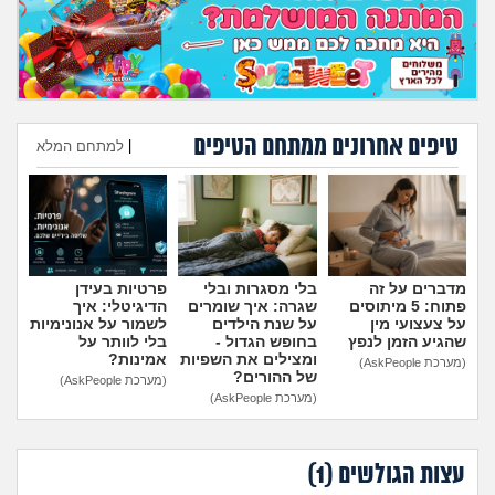
מה שעובר עליי
שומרים על הגוף
פיננסי וכלכלה
טיפים אחרונים ממתחם הטיפים
|
למתחם המלא
בין הסדינים
הוספת טיפ
חיות מחמד
מדברים על זה
בלי מסגרות ובלי
פרטיות בעידן
יוקר המחיה
פתוח: 5 מיתוסים
שגרה: איך שומרים
הדיגיטלי: איך
על צעצועי מין
על שנת הילדים
לשמור על אנונימיות
שהגיע הזמן לנפץ
בחופש הגדול -
בלי לוותר על
גאווה
ומצילים את השפיות
אמינות?
(מערכת AskPeople)
של ההורים?
(מערכת AskPeople)
(מערכת AskPeople)
עצות הגולשים (
1
)