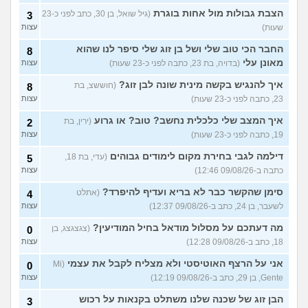
הצבת גבולות מול אחות בוגרת
(גיל שואל, בן 30, כתב לפני כ-23
3
מנהל רשת בחיל התקשוב או
0
שעות)
לוחם הגנה אווירית?
עצות
(Maor,
עצות
בן 19)
החבר הכי טוב שלי ושל בן זוג שלי סיפר לנו שהוא
8
שתי אופציות קשות לפני
2
מאונן עלי
(בדויה, בת 23, כתבה לפני כ-23 שעות)
עצות
השירות בצה"ל
(ניצן, בן 18)
עצות
איך להנגיש בקשה מינית שונה לבן זוג?
(חוששצ, בת
8
התנשקתי עם מישהו מהבסיס
6
23, כתבה לפני כ-23 שעות)
עצות
שלי ואני לא יודעת מה אני
עצות
מרגישה לגבי זה
(תמר, בת 20)
איך המצב שלי כלכלית נחשב? טוב? או גרוע
(ירין, בת
2
אפשרי לקבל מנ״תית בסירוב
0
19, כתבה לפני כ-23 שעות)
עצות
בבאקום?
(ליה, בת 20)
עצות
דילמה לגבי בחירת מקום לימודים גבוהים
(עדי, בת 18,
5
עוד שאלות חדשות במדור
כתבה ב-09/08/26 12:46)
עצות
סימן שהקשר כבר לא בריא ועדיף להיפרד?
(אתלט
4
לשעבר, בן 24, כתב ב-09/08/26 12:37)
עצות
מה דעתכם על מסלול מודאל בחיל המודיעין?
(צגצגצג, בן
0
18, כתב ב-09/08/26 12:28)
עצות
אני על הרצף האוטיסטי ולא מצליח לקבל את עצמי
(Mi
0
Gente, בן 29, כתב ב-09/08/26 12:19)
עצות
הבן זוג של שכנה שלנו משתלט בקנאות על רכוש
3