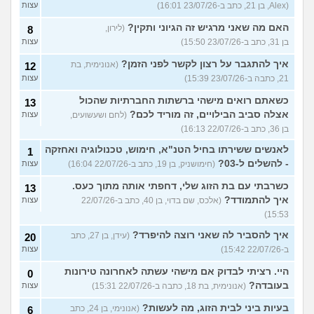
(Alex, בן 21, כתב ב-23/07/26 16:01)
עצות
האם מה שאני מרגיש זה הגיוני ותקין?
(לירון,
8
בן 31, כתב ב-23/07/26 15:50)
עצות
איך להתגבר על רצון לקשר לפני הזמן?
(אנונימית, בת
12
21, כתבה ב-23/07/26 15:39)
עצות
כשאתם רואים מישהי ברשתות החברתיות שהכול
13
אצלה סביב הבילויים, זה מוריד לכם?
(לחם ושעשועים,
עצות
בן 36, כתב ב-22/07/26 16:13)
לאנשים ששירתו בחיל הטנ"א, חימוש, טכנולוגיה ואחזקה
1
- להשלים ל-03?
(חימושניק, בן 19, כתב ב-22/07/26 16:04)
עצות
כשרבתי עם בת הזוג שלי, דחפתי אותה מתוך כעס.
13
איך להתמודד?
(אלכס, שם בדוי, בן 40, כתב ב-22/07/26
עצות
15:53)
איך להסביר לה שאני רוצה להיפרד?
(עידן, בן 27, כתב
20
ב-22/07/26 15:42)
עצות
היי. רציתי לבדוק אם מישהי עשתה לאחרונה טירונות
0
בעובדה?
(אנונימית, בת 18, כתבה ב-22/07/26 15:31)
עצות
בעיות ביני לבית הזוג, מה לעשות?
(אנונימי, בן 24, כתב
6