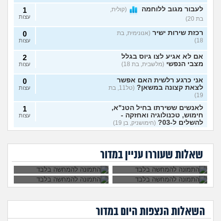
לעבור מגוב ללוחמה
(קולית,
1
עצות
בת 20)
רכזת שירות ישיר
(אנונימית, בת
0
18)
עצות
אם לא אגיע לצו גיוס בגלל
2
מצבי הנפשי
(מלשבית, בת 18)
עצות
אני כרגע רלשית האם אפשר
0
לצאת קצונה במשאן?
(טל11, בת
עצות
19)
לאנשים ששירתו בחיל הטנ"א,
1
חימוש, טכנולוגיה ואחזקה -
עצות
להשלים ל-03?
(חימושניק, בן 19)
אני רוצה להתגייס
השתחררתי מהצבא
היי. רציתי לבדוק אם מישהי
0
ללוחמה. האם גברים
על פרופיל 21
לא מעוניינת לקבל את
איך להתמודד עם
עשתה לאחרונה טירונות
עצות
ימנעו לצאת איתי?
ומתחרטת, אפשר
החיסונים בבקום, אני
החרטה על אי עשיית
בעובדה?
(אנונימית, בת 18)
לחזור לשרת?
שאלות שעוררו עניין במדור
יכולה לוותר?
צבא?
ויתור על לוחמה בבקו״ם
0
(אנונימי, בת 18)
עצות
ויתור על לוחמה בבקו״ם מה
1
עושים אחרי?
(אנונימי, בת 18)
עצות
השאלות הנצפות ה
יום
במדור
לצאת מהצבא על נפשי
(יוני, בן
5
19)
עצות