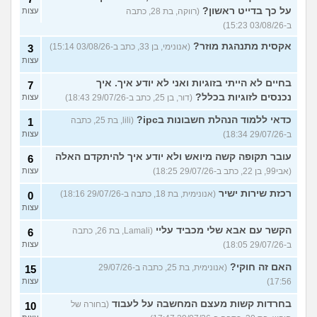
על כך בדייט ראשון?
(רווקה, בת 28, כתבה
עצות
ב-03/08/26 15:23)
אקסית מתנהגת מוזר?
(אנונימי, בן 33, כתב ב-03/08/26 15:14)
3
עצות
בחיים לא הייתי בזוגיות ואני לא יודע איך. איך
7
נכנסים לזוגיות בכלל?
(דור, בן 25, כתב ב-29/07/26 18:43)
עצות
כדאי ללמוד הנהלת חשבונות בipc?
(lili, בת 25, כתבה
1
ב-29/07/26 18:34)
עצות
עובר תקופה קשה מיואש ולא יודע איך להיתקדם האלה
6
(אבי99, בן 22, כתב ב-29/07/26 18:25)
עצות
רכזת שירות ישיר
(אנונימית, בת 18, כתבה ב-29/07/26 18:16)
0
עצות
הקשר עם אבא שלי מכביד עליי
(Lamali, בת 26, כתבה
6
ב-29/07/26 18:05)
עצות
האם זה חוקי?
(אנונימית, בת 25, כתבה ב-29/07/26
15
17:56)
עצות
בחרדות קשות מעצם המחשבה על לעבוד
(בחורה של
10