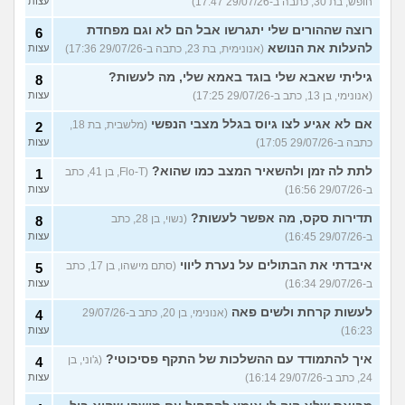
חופש, בת 30, כתבה ב-29/07/26 17:47)
עצות
רוצה שההורים שלי יתגרשו אבל הם לא וגם מפחדת
6
להעלות את הנושא
(אנונימית, בת 23, כתבה ב-29/07/26 17:36)
עצות
גיליתי שאבא שלי בוגד באמא שלי, מה לעשות?
8
(אנונימי, בן 13, כתב ב-29/07/26 17:25)
עצות
אם לא אגיע לצו גיוס בגלל מצבי הנפשי
(מלשבית, בת 18,
2
כתבה ב-29/07/26 17:05)
עצות
לתת לה זמן ולהשאיר המצב כמו שהוא?
(Flo-T, בן 41, כתב
1
ב-29/07/26 16:56)
עצות
תדירות סקס, מה אפשר לעשות?
(נשוי, בן 28, כתב
8
ב-29/07/26 16:45)
עצות
איבדתי את הבתולים על נערת ליווי
(סתם מישהו, בן 17, כתב
5
ב-29/07/26 16:34)
עצות
לעשות קרחת ולשים פאה
(אנונימי, בן 20, כתב ב-29/07/26
4
16:23)
עצות
איך להתמודד עם ההשלכות של התקף פסיכוטי?
(ג'וני, בן
4
24, כתב ב-29/07/26 16:14)
עצות