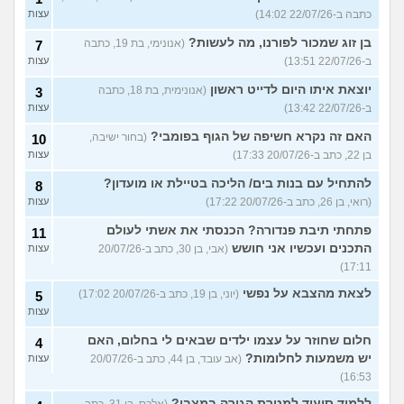
כתבה ב-22/07/26 14:02)
עצות
בן זוג שמכור לפורנו, מה לעשות?
(אנונימי, בת 19, כתבה
7
ב-22/07/26 13:51)
עצות
יוצאת איתו היום לדייט ראשון
(אנונימית, בת 18, כתבה
3
ב-22/07/26 13:42)
עצות
האם זה נקרא חשיפה של הגוף בפומבי?
(בחור ישיבה,
10
בן 22, כתב ב-20/07/26 17:33)
עצות
להתחיל עם בנות בים/ הליכה בטיילת או מועדון?
8
(רואי, בן 26, כתב ב-20/07/26 17:22)
עצות
פתחתי תיבת פנדורה? הכנסתי את אשתי לעולם
11
התכנים ועכשיו אני חושש
(אבי, בן 30, כתב ב-20/07/26
עצות
17:11)
לצאת מהצבא על נפשי
(יוני, בן 19, כתב ב-20/07/26 17:02)
5
עצות
חלום שחוזר על עצמו ילדים שבאים לי בחלום, האם
4
יש משמעות לחלומות?
(אב עובד, בן 44, כתב ב-20/07/26
עצות
16:53)
ללמוד סיעוד למטרת הגירה במצבי?
(אלכס, בן 31, כתב