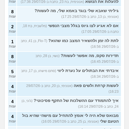
להעלות את הנושא
(אנונימית, בת 23, כתבה ב-29/07/26 17:36)
עצות
גיליתי שאבא שלי בוגד באמא שלי, מה לעשות?
8
(אנונימי, בן 13, כתב ב-29/07/26 17:25)
עצות
אם לא אגיע לצו גיוס בגלל מצבי הנפשי
(מלשבית, בת 18,
2
כתבה ב-29/07/26 17:05)
עצות
לתת לה זמן ולהשאיר המצב כמו שהוא?
(Flo-T, בן 41, כתב
1
ב-29/07/26 16:56)
עצות
תדירות סקס, מה אפשר לעשות?
(נשוי, בן 28, כתב
8
ב-29/07/26 16:45)
עצות
איבדתי את הבתולים על נערת ליווי
(סתם מישהו, בן 17, כתב
5
ב-29/07/26 16:34)
עצות
לעשות קרחת ולשים פאה
(אנונימי, בן 20, כתב ב-29/07/26
4
16:23)
עצות
איך להתמודד עם ההשלכות של התקף פסיכוטי?
(ג'וני, בן
4
24, כתב ב-29/07/26 16:14)
עצות
מבואס שלא היה לי אומץ להתחיל עם מישהי שהיא בול
4
הטעם שלי
(אנונימי, בן 25, כתב ב-29/07/26 16:05)
עצות