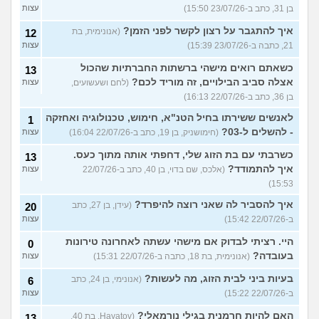
בן 31, כתב ב-23/07/26 15:50)
עצות
איך להתגבר על רצון לקשר לפני הזמן?
(אנונימית, בת
12
21, כתבה ב-23/07/26 15:39)
עצות
כשאתם רואים מישהי ברשתות החברתיות שהכול
13
אצלה סביב הבילויים, זה מוריד לכם?
(לחם ושעשועים,
עצות
בן 36, כתב ב-22/07/26 16:13)
לאנשים ששירתו בחיל הטנ"א, חימוש, טכנולוגיה ואחזקה
1
- להשלים ל-03?
(חימושניק, בן 19, כתב ב-22/07/26 16:04)
עצות
כשרבתי עם בת הזוג שלי, דחפתי אותה מתוך כעס.
13
איך להתמודד?
(אלכס, שם בדוי, בן 40, כתב ב-22/07/26
עצות
15:53)
איך להסביר לה שאני רוצה להיפרד?
(עידן, בן 27, כתב
20
ב-22/07/26 15:42)
עצות
היי. רציתי לבדוק אם מישהי עשתה לאחרונה טירונות
0
בעובדה?
(אנונימית, בת 18, כתבה ב-22/07/26 15:31)
עצות
בעיות ביני לבית הזוג, מה לעשות?
(אנונימי, בן 24, כתב
6
ב-22/07/26 15:22)
עצות
האם להיות חרמנית בגילי נורמאלי?
(Hayatov, בת 40,
13