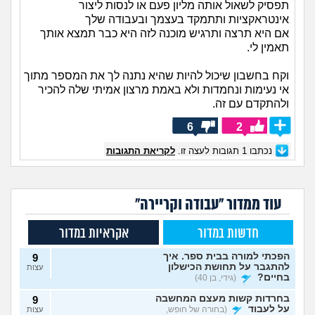
תפסיק לשאול אותה מליון פעם או לנסות ליצור
אינטראקציות ותתמקד בעצמך ובעבודה שלך
אם היא תרצה ותרגיש מוכנה לזה היא כבר תמצא אותך
תאמין לי.
וקח בחשבון שיכול להיות שהיא נתנה לך את המספר מתוך
אי נעימות ונחמדות ולא באמת מרצון אמיתי שלה להכיר
ולהתקדם עם זה.
6
2
נכתבו
1
תגובות לעצה זו.
לקריאת התגובות
עוד ממדור "עבודה וקריירה"
חדשות במדור
אקראיות במדור
הפכתי למורה בבית ספר. איך
9
להתגבר על תחושת הכישלון
עצות
בחיים?
(גידי, בן 40)
בחרדות קשות מעצם המחשבה
9
על לעבוד
(בחורה של חופש,
עצות