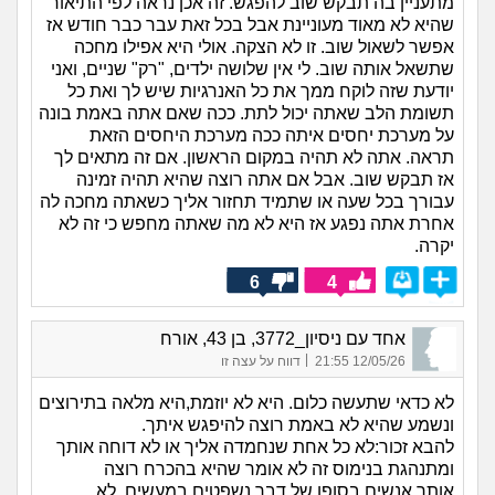
מתעניין בה תבקש שוב להפגש. זה אכן נראה לפי התיאור
שהיא לא מאוד מעוניינת אבל בכל זאת עבר כבר חודש אז
אפשר לשאול שוב. זו לא הצקה. אולי היא אפילו מחכה
שתשאל אותה שוב. לי אין שלושה ילדים, "רק" שניים, ואני
יודעת שזה לוקח ממך את כל האנרגיות שיש לך ואת כל
תשומת הלב שאתה יכול לתת. ככה שאם אתה באמת בונה
על מערכת יחסים איתה ככה מערכת היחסים הזאת
תראה. אתה לא תהיה במקום הראשון. אם זה מתאים לך
אז תבקש שוב. אבל אם אתה רוצה שהיא תהיה זמינה
עבורך בכל שעה או שתמיד תחזור אליך כשאתה מחכה לה
אחרת אתה נפגע אז היא לא מה שאתה מחפש כי זה לא
יקרה.
6
4
אחד עם ניסיון_3772, בן 43, אורח
|
12/05/26 21:55
דווח על עצה זו
לא כדאי שתעשה כלום. היא לא יוזמת,היא מלאה בתירוצים
ונשמע שהיא לא באמת רוצה להיפגש איתך.
להבא זכור:לא כל אחת שנחמדה אליך או לא דוחה אותך
ומתנהגת בנימוס זה לא אומר שהיא בהכרח רוצה
אותך.אנשים בסופו של דבר נשפטים במעשים. לא