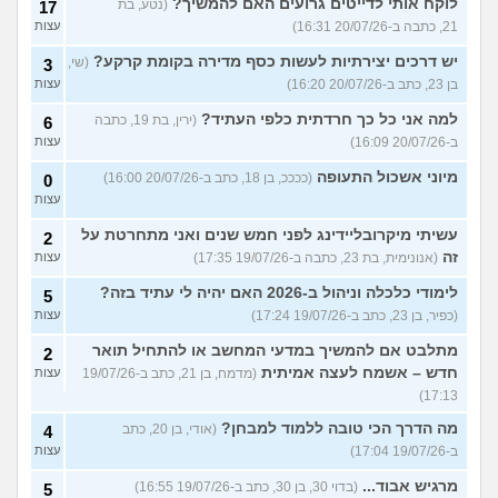
לוקח אותי לדייטים גרועים האם להמשיך?
(נטע, בת
17
21, כתבה ב-20/07/26 16:31)
עצות
יש דרכים יצירתיות לעשות כסף מדירה בקומת קרקע?
(שי,
3
בן 23, כתב ב-20/07/26 16:20)
עצות
למה אני כל כך חרדתית כלפי העתיד?
(ירין, בת 19, כתבה
6
ב-20/07/26 16:09)
עצות
מיוני אשכול התעופה
(ככככ, בן 18, כתב ב-20/07/26 16:00)
0
עצות
עשיתי מיקרובליידינג לפני חמש שנים ואני מתחרטת על
2
זה
(אנונימית, בת 23, כתבה ב-19/07/26 17:35)
עצות
לימודי כלכלה וניהול ב-2026 האם יהיה לי עתיד בזה?
5
(כפיר, בן 23, כתב ב-19/07/26 17:24)
עצות
מתלבט אם להמשיך במדעי המחשב או להתחיל תואר
2
חדש – אשמח לעצה אמיתית
(מדמח, בן 21, כתב ב-19/07/26
עצות
17:13)
מה הדרך הכי טובה ללמוד למבחן?
(אודי, בן 20, כתב
4
ב-19/07/26 17:04)
עצות
מרגיש אבוד...
(בדוי 30, בן 30, כתב ב-19/07/26 16:55)
5