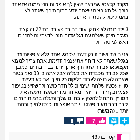
מקרה קלאסי שמראה שאין לך אופציות חוץ ממנה אז אתה
הולך על האופציה שאתה יודע בתוך תוכך שאתה לא
באמת יכול להסתדר איתה.
3 ילדים זה לא צחוק ועוד בחורה צעירה בת 22 זה קצת
מעלה סימן שאלה עם דגל אדום חזק, לדעתי זה להכניס
ראש למיטה חולה.
אני חושב ושוב זו רק דעתי שכרגע אתה ללא אופציות וזה
בגלל שאתה לא דוחף את עצמך קדימה, אתה צריך למצוא
מקצוע או עבודה שתדחוף אותך יותר גבוה בחיים. כמובן
שכל עבודה מכבדת את בעליה אבל אתה בן 33 ואני בטוח
שאתה לא רוצה לעבוד בליקוט כל חייך, אם לא תעשה
סוויץ עכשיו שלחתי שינוי וכולל חדר כושר ולהשקיע בטיפוח
עצמי ובקריירה זה יהיה מאוחר מידי וכאשר תעשה את
הסוויץ, תתחיל להשקיע בחיים שלך ותעלה ברמות החיים
יקרה דבר מאוד פשוט - יותר אופציות יכנסו לחייך ובנות
יותר...
(המשך)
8
7
קטי, בת 43