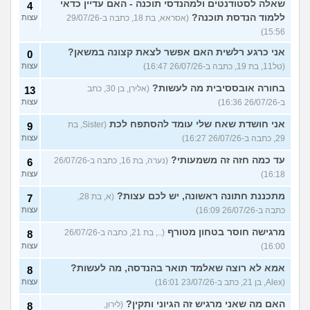
שאלה לסטודנטים ולמהנדסי תוכנה - האם עדיין כדאי
4
ללמוד הנדסת תוכנה?
(אסראא, בת 18, כתבה ב-29/07/26
עצות
15:56)
אני כרגע רלשית האם אפשר לצאת קצונה במשאן?
0
(טל11, בת 19, כתבה ב-26/07/26 16:47)
עצות
בחורה אובססיבית מה לעשות?
(אלירן, בן 30, כתב
13
ב-26/07/26 16:36)
עצות
אני חושדת שאח שלי עומד להסתפח לכת
(Sister, בת
9
29, כתבה ב-26/07/26 16:27)
עצות
עד כמה חזה זה משמעותי?
(נערה, בת 16, כתבה ב-26/07/26
6
16:18)
עצות
מתכננת חתונה ראשונה, יש לכם עצות?
(א, בת 28,
7
כתבה ב-26/07/26 16:09)
עצות
מרגישה חוסר בטחון מטורף
(.., בת 21, כתבה ב-26/07/26
8
16:00)
עצות
אמא לא רוצה שאלמד תואר בהנדסה, מה לעשות?
8
(Alex, בן 21, כתב ב-23/07/26 16:01)
עצות
האם מה שאני מרגיש זה הגיוני ותקין?
(לירון,
8