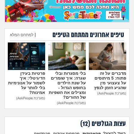
טיפים אחרונים ממתחם הטיפים
|
למתחם המלא
הוספת טיפ
מדברים על זה
בלי מסגרות ובלי
פרטיות בעידן
פתוח: 5 מיתוסים
שגרה: איך שומרים
הדיגיטלי: איך
על צעצועי מין
על שנת הילדים
לשמור על אנונימיות
שהגיע הזמן לנפץ
בחופש הגדול -
בלי לוותר על
ומצילים את השפיות
אמינות?
(מערכת AskPeople)
של ההורים?
(מערכת AskPeople)
(מערכת AskPeople)
עצות הגולשים (
12
)
כיצד להציג?
מהאהודות
מהפחות אהודות
מהחדשות