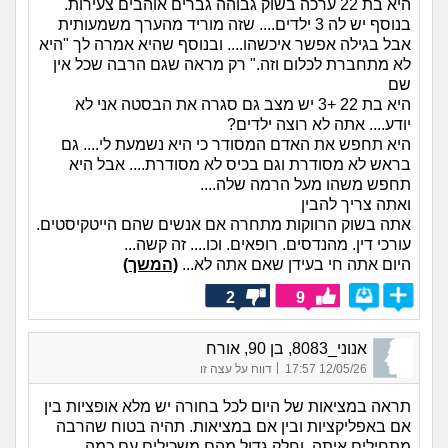
היא בת 22 ערכה בשוק גבוהה גברים אוהבים צעירות.
בנוסף יש לה 3 ילדים.... שזה מוריד מהערך משמעותית
אבל בגילה אפשר איכשהו.... ובנוסף שהיא אמרה לך "היא
לא מתחברת לכלום וזה." רק מראה שגם הרבה שכל אין
שם
היא בת 22 +3 יש מצב גם סגרה את הבסטה אני לא
יודע.... אתה לא רוצה ילדים?
היא תחפש את האדם המסודר כי היא נשמעת לי.... גם
בראש לא מסודרת וגם בכיס לא מסודרת.... אבל היא
תחפש משהו מעל הרמה שלה....
ואתה צריך להבין
אתה בשוק הרווקות מתחרה אם אנשים שהם הייטקיסטים.
עורכי דין. מהנדסים. רופאים. וכו.... זה קשה...
היום אתה חי בעידן שאם אתה לא...
(המשך)
2
9
אנוני_8083, בן 90, אורח
|
12/05/26 17:57
דווח על עצה זו
תראה במציאות של היום לכל בחורה יש מלא אופציות בין
אם באפליקציות ובין אם במציאות. תהיה בטוח שהרבה
מתחילים איתה, וחלק גדול מהם משכילים עם כמה