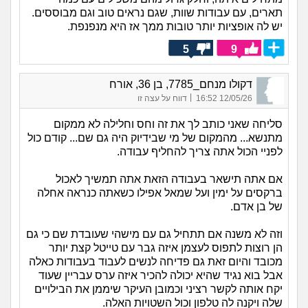
תארים, עם עבודות שוות, שגם נראים טוב וגם מבוססים.
יש לה אופציות יותר טובות ממך אז היא מנפנפת.
5
9
דקולו מנחם_7785, בן 36, אורח
|
12/05/26 16:52
דווח על עצה זו
סליחה שאני כותב לך את זה וחס וחלילה לא ממקום
מתנשא... מהמקום של מי שבידיוק היה גם שם... קודם כול
לפניי הכול אתה צריך להחליף עבודה.
אם אתה תישאר בעבודה הזאת אתה תמשיך לאכול
ברקסים על ימין ועל שמאל אפילו כשאתה כנראה אחלה
של בן אדם.
וזה לא משנה אם תתחיל גם עם מישהי שעובדת שם כי גם
הן רוצות לתפוס לעצמן איזה גבר עם טייטל קצת יותר
מכובד והיום זאת גם פדיחה לנשים לעבוד בעבודות כאלה
אבל בוא נגיד שהיא יכולה להכיר איזה ערס עבריין שעוד
יקח אותה לקשר רציני וכמובן העיקר שיממן את הבילויים
שלה ויקנה לה טלפון וכול השטויות האלה.