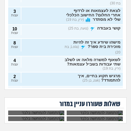
בת 30)
לצאת לעצמאות או לרדוף
3
אחרי החלום? החישוב הכלכלי
עצות
שלי לא מסתדר
(ירין, בת 19)
קושי בעבודה
(נועה, בת 25)
10
עצות
מישהו שיודע איך זה להיות
8
מזכירת בית ספר?
(Lola, בת
עצות
20)
לשאוף למשרה מלאה או לשלב
4
שתי עבודות בשביל עצמאות?
עצות
(ירין, בת 19)
מרגיש תקוע בחיים, איך
2
להתמודד?
(zak, בן 25)
עצות
איך לעשות כסף מתמונות של
7
יכולים לפטר אותי כי
הגשתי ציפיית שכר
כפות רגליים בצורה אנונימית
שמתי בצחוק מלח
יותר גבוהה משלו ויש
עצות
אני מעצבת גרפית,
ללכת להפגין? זה
בקפה לאחד
לי יותר ניסיון, למה
בלי שיגלו אותי?
(אליס, בת
האם AI באמת יקח לי
יפגע בקריירה שלי
העובדים?
הוא מקבל שכר גבוה
שאלות שעוררו עניין במדור
את העבודה בסוף?
בעתיד?
20)
יותר?
ניסיתי כמעט הכול בקשר
4
לעבודה סלאש לימודים
עצות
מרגישה שאין עתיד
(אנונימית, בת
22)