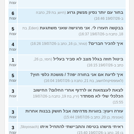
עצות
בחור עם יותר נסיון מנשק גרוע
(היוש, בת 29, כתבה
6
ב-19/07/26 16:46)
עצות
בבקשה תעזרו לי. אני מרגישה שאני משתגעת
(Eden, בת
5
18, כתבה ב-19/07/26 16:37)
עצות
איך להכיר חברים?
(טוהר, בן 16, כתב ב-19/07/26 16:26)
4
עצות
ביטול חוזה בגלל מצב לא סביר בעליל
(חסוי, בן 26,
1
כתב ב-19/07/26 16:15)
עצות
איך לדעת אם אני בחורה יפה? / מושכת כלפי חוץ?
5
(לאמפסיקהלחשוב, בת 21, כתבה ב-19/07/26 16:04)
עצות
לצאת לעצמאות או לרדוף אחרי החלום? החישוב
3
הכלכלי שלי לא מסתדר
(ירין, בת 19, כתבה ב-19/07/26
עצות
15:55)
עזרה ויעוץ: בזוגיות מדהימה אבל חושק בבנות אחרות
3
(אנונימי, בן 20, כתב ב-19/07/26 15:44)
עצות
ראיתי מישהו בטיסה והתביישתי להתחיל איתו
(Stoyosach,
3
בן 16, כתב ב-19/07/26 15:40)
עצות