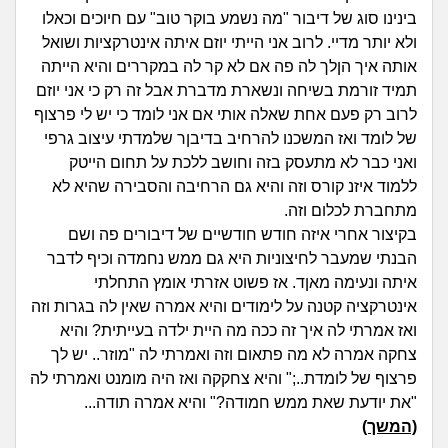
זוגיות
חיפוש שאלות
בינינו סוג של דיבור "מה נשמע בוקר טוב" עם חיוכים וכאלו
|
ולא יותר מדיי. לרוב אני הייתי יוזם איתה אינטרקציות ושואל
היריון ולידה
הרשמה
התחברות
אותה איך הןלך לה פה אם לא קר לה במקררים והיא הייתה
תמיד זורמת בשיחה ונשארת מדברת אבל זה רק כי אני יוזם
הורות ומשפחה
לרוב רק פעם אחת שאלה אותי אם אני לומד כי יש לי פרצוף
של לומד ואז המשכנו להרחיב בדיבןר שלמדתי עיצוב גרפי
מתבגרים
ואני כבר לא מתעסק בזה וחושב ללכת על תחום הייטק
ללמוד איזנ קורס וזה והיא גם הרחיבה והסבירה שהיא לא
מהבקו"ם... ועד מתי?!
מתחברת לכלום וזה.
בקיצור אחרי איזה חודש חודשיים של דיבורים פה ושם
לימודים וסטודנטים
הבנתי שמעבר לחיצוניות היא גם ממש נחמדה וכיף לדבר
איתה ונעימה מאןד. אז פשוט אזרתי אומץ התחלתי
עבודה וקריירה
אינטרקציה קטנה על לימודים והיא אמרה שאין לה בגרות וזה
ואז אמרתי לה איך זה ככה מה היית ילדה בעייתית? והיא
חברים ואנשים
צחקה אמרה לא מה פתאום וזה ואמרתי לה "מוזר.. יש לך
פרצוף של לומדת..;" והיא צחקקה ואז היה מומנט ואמרתי לה
"את יודעת שאת ממש חמודה?" והיא אמרה תודה...
בית, שכנים ושותפים
(המשך)