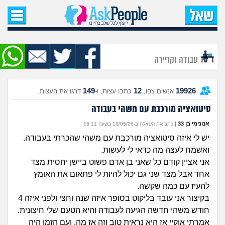
עמוד הבית
שאל שאלה
עבודה וקריירה
שאלות חדשות
149
12
19926
אנשים צפו,
כתבו עצות, ו-
דרגו את העצות.
שאלות שעוררו עניין
סיטואציה מורכבת עם משהי בעבודה
עצות חדשות
אנונימי בן 33
|
כתב את השאלה ב-12/05/26 בשעה 15:11
יש לי איזה סיטואציה מורכבת עם משהי שהכרתי בעבודה.
מה קורה כאן?
ואשמח לעצה מה כדאי לי לעשות.
אני אציין קודם כל שאני בן אדם פשוט ביישן יחסית מצד
מתחם הטיפים
אחד אבל מצד שני גם יכול להיות לי פתאום את האומץ
להעיז עם כמה שקשה.
מדורים
בקיצור אני עובד בליקוט בסופר איזה שנה וחצי ולפני איזה 4
חודש משהי חדשה הגיעה לעבודה והיא הטעם שלי חיצונית.
אמרתי אוקיי אז היא נראית טוב וזה אז מה. ועם הזמן היה