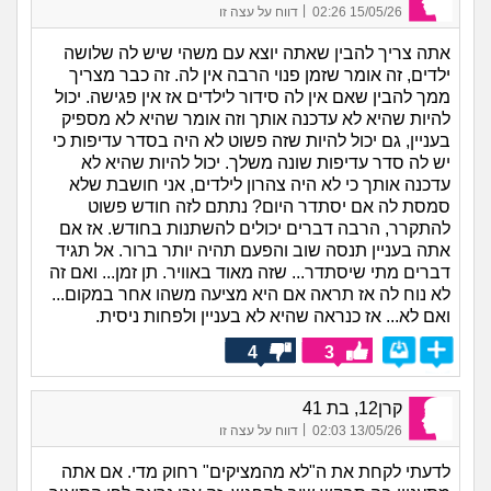
|
15/05/26 02:26
דווח על עצה זו
אתה צריך להבין שאתה יוצא עם משהי שיש לה שלושה
ילדים, זה אומר שזמן פנוי הרבה אין לה. זה כבר מצריך
ממך להבין שאם אין לה סידור לילדים אז אין פגישה. יכול
להיות שהיא לא עדכנה אותך וזה אומר שהיא לא מספיק
בעניין, גם יכול להיות שזה פשוט לא היה בסדר עדיפות כי
יש לה סדר עדיפות שונה משלך. יכול להיות שהיא לא
עדכנה אותך כי לא היה צהרון לילדים, אני חושבת שלא
סמסת לה אם יסתדר היום? נתתם לזה חודש פשוט
להתקרר, הרבה דברים יכולים להשתנות בחודש. אז אם
אתה בעניין תנסה שוב והפעם תהיה יותר ברור. אל תגיד
דברים מתי שיסתדר... שזה מאוד באוויר. תן זמן... ואם זה
לא נוח לה אז תראה אם היא מציעה משהו אחר במקום...
ואם לא... אז כנראה שהיא לא בעניין ולפחות ניסית.
4
3
קרן12, בת 41
|
13/05/26 02:03
דווח על עצה זו
לדעתי לקחת את ה"לא מהמציקים" רחוק מדי. אם אתה