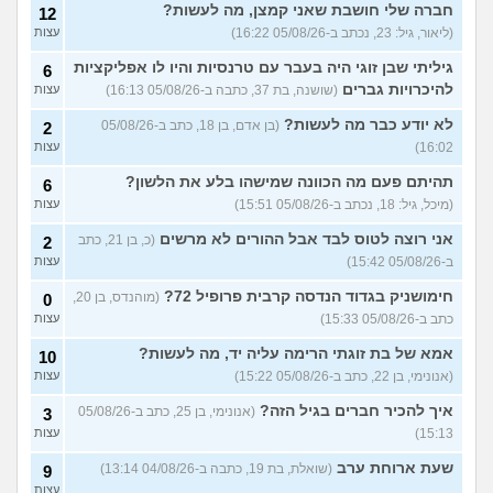
עצות
חברה שלי חושבת שאני קמצן, מה לעשות?
12
(ליאור, גיל: 23, נכתב ב-05/08/26 16:22)
עצות
שחוק עד דמעות מעבודה
3
זמנית: האם לחתום אבטלה
עצות
גיליתי שבן זוגי היה בעבר עם טרנסיות והיו לו אפליקציות
6
ולהשקיע בהייטק או למצוא
עבודה אחרת?
להיכרויות גברים
(שושנה, בת 37, כתבה ב-05/08/26 16:13)
עצות
(סטודנט, בן 22)
לא יודע כבר מה לעשות?
(בן אדם, בן 18, כתב ב-05/08/26
2
איך מוצאים עבודה בעיר שלי?
5
16:02)
עצות
(אסי, בן 38)
עצות
תהיתם פעם מה הכוונה שמישהו בלע את הלשון?
6
האם כדאי עגלות באמריקה/
3
(מיכל, גיל: 18, נכתב ב-05/08/26 15:51)
עצות
קוסמטיקה?
(אנגל, בת 22)
עצות
אני רוצה לטוס לבד אבל ההורים לא מרשים
(כ, בן 21, כתב
2
מסיימת תואר במדמח ולא
3
יודעת לאן להמשיך מפה
(נועם,
עצות
ב-05/08/26 15:42)
עצות
בת 23)
חימושניק בגדוד הנדסה קרבית פרופיל 72?
(מוהנדס, בן 20,
0
שאלות על המקצוע של הנהלת
5
כתב ב-05/08/26 15:33)
עצות
חשבונות
(מישהי, בת 30)
עצות
אמא של בת זוגתי הרימה עליה יד, מה לעשות?
10
איך לשפר את הנושא
4
התעסוקתי?
(אנונימית, בת 27)
עצות
(אנונימי, בן 22, כתב ב-05/08/26 15:22)
עצות
איך להבין מה הכיוון שלי?
איך להכיר חברים בגיל הזה?
4
(אנונימי, בן 25, כתב ב-05/08/26
3
(אנונימית, בת 21)
עצות
15:13)
עצות
עוד שאלות חדשות במדור
שעת ארוחת ערב
(שואלת, בת 19, כתבה ב-04/08/26 13:14)
9
עצות