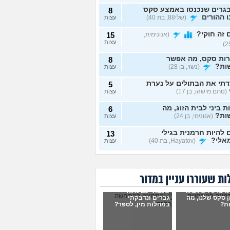
גרים שנכנסו באמצע סקס
8
 ההורים
(שלי88, בת 40)
עצות
זה חוקי?
(אנונימית,
15
עצות
רות סקס, מה אפשר
8
ות?
(נשוי, בן 28)
עצות
תי את הבתולים על נערת
5
(סתם מישהו, בן 17)
עצות
ת ביני לבית הזוג, מה
6
ות?
(אנונימי, בן 24)
עצות
להיות חרמנית בגילי
13
אלי?
(Hayatov, בת 40)
עצות
ות "התעוררתי" מאחת
8
רות שלי
(מקווה שלא
עצות
בן 18)
ת שעוררו עניין במדור
נים יחד עם הבן זוג, והוא
9
ו ברע ויש אצלו
שכבתי עם מלא
סתכל עליי ולא חושק בי,
עצות
 סקס שלנו, מה
גברים ונדבקתי
לעשות?
(כינוי, בת 26)
ת?
במחלות מין, לספר?
וג שמכור לפורנו, מה
7
ות?
(אנונימי, בת 19)
עצות