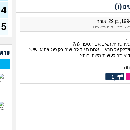
(רוויט
ים (
1
)
4
בנות
אח 
(לוחם
5
|
מסא
24/
דווח על עצה זו
(מסאג
.
אנחנ
ין שהיא תגיב אם תספר לה?
בגדי
ידלק על הרעיון, אתה תגיד לה שזה רק פנטזיה או שיש
מה 
עכשי
ד אותה לעשות משהו כזה?
מחזו
בטו
חה
נשוי
(מאטיט
1
למיש
החש