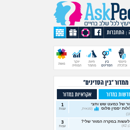
התחברות
|
פיננסי
בין
חיות
יוקר
גאווה
וכלכלה
הסדינים
מחמד
המחיה
ממדור "בין הסדינים"
דשות במדור
אקראיות במדור
ור של כמעט שש וחצי
1
לות יסמין פלוס
(סנאית,
עצות
לעשות במקרה המוזר שלי?
3
42)
עצות