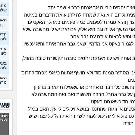
מתב
ם יחסית טריים אך אנחנו כבר 8 שנים יחד
שלנו
נית ולרוב היא זאת שמתחילה להניע את הדברים במיטה
האם 
צויין והיא גומרת לפעמים כמה פעמים במהלך האקט עד
בת 25)
אני נמשך אלייה וגם היא אליי, אם זאת יש לי מחשבה שלא
תדי
 והיא לראות אותה עם גבר אחר
לעש
לגמור באקט אני מדמיין שאני גבר אחר איתה והיא עכשיו
איבד
ליווי
ב אותה ויש לנו מערכת יחסים טובה ותקשורת טובה בהכל,
בעיו
לעש
ני מסתיר ממנה סוד ולא חושף את זה כי אני מפחד להרוס
האם 
ינו
נורמ
חשוב עלי דברים אחרים או שאפילו תתאהב ברעיון
בטע
 על גבר אחר? הרבה חששות ואם זאת המחשבה לא
החב
במיוחד כשאנחנו באקט
סוטה, 
שאלו
שים או זוגות שהתנסו בנושא ויכולים לייעץ, האם בכלל
6 ש
נפרדנ
לא מ
לטיפול אולי זה יכול לעזור לשחרר את זה? כל עצה שיש
סרטון
מה 
לעשו
 תודה
בן ז
לעש