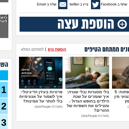
שתף ב-Facebook
צייץ ב-twitter
שלח ב-Email
פתח
את 
ועכש
כדאי
ליווי
30)
מה א
לגב
אפש
אבל 
נים ממתחם הטיפים
הוספת טיפ
|
למתחם המלא
עשי
השא
עם ב
מתה
בת 22 בתולה זה מוריד?
1
(Lora, בת 22)
מדברים על זה פתוח: 5
בלי מסגרות ובלי שגרה:
פרטיות בעידן הדיגיטלי:
ועי מין
איך שומרים על שנת
איך לשמור על אנונימיות
מפנט
פץ
הילדים בחופש הגדול -
בלי לוותר על אמינות?
28)
2
ומצילים את השפיות של
(מערכת AskPeople)
ההורים?
חרדי
(מערכת AskPeople)
19)
3
האם 