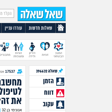
שאלות חדשות
עוררו עניין
המצב
היריון
הורות
זוגיות
מתבגרים
הבטחוני
ולידה
ומשפחה
שאלה
396632
17537
אנש
מחשבה 
הזמן
לטיפול 
דווח
את זה?
עקוב
אנונימי בן 32
|