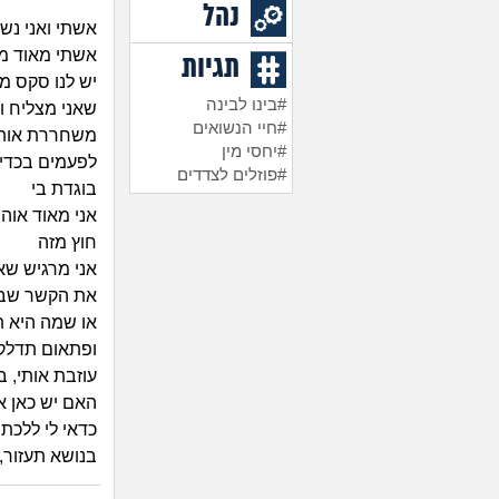
נהל
אשתי ואני נשואי
אשתי מאוד מי
תגיות
יש לנו סקס מ
#בינו לבינה
שאני מצליח ו
#חיי הנשואים
משחררת אותי
#יחסי מין
לפעמים בכדי 
#פוזלים לצדדים
בוגדת בי
אני מאוד אוה
חוץ מזה
אני מרגיש שא
את הקשר שבנ
או שמה היא ת
ופתאום תדלק
עוזבת אותי, 
האם יש כאן אנ
כדאי לי ללכת 
בנושא תעזור,