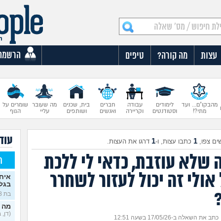
הרשמה
עצות
מה קורה?
טיפים
מהבקו"ם... ועד
לימודים
עבודה
חברים
בית, שכנים
מה שעובר
שומרים על
מתי?!
וסטודנטים
וקריירה
ואנשים
ושותפים
עליי
הגוף
עוד 
1
1
ים צפו,
כתבו עצות, ו-
דרגו את העצות.
שלא עוזבת, כדאי לי ללכת
ח
אולי זה יכול לעזור לשחרר
איח
בגלו
בת 18)
מה 
(דן, בן 
כתב את השאלה ב-17/05/26 בשעה 12:51