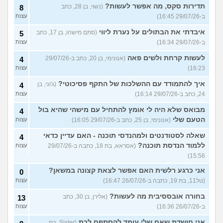
תדירות סקס, מה אפשר לעשות?
(נשוי, בן 28, כתב
8
ב-29/07/26 16:45)
עצות
איבדתי את הבתולים על נערת ליווי
(סתם מישהו, בן 17, כתב
5
ב-29/07/26 16:34)
עצות
לעשות קרחת ולשים פאה
(אנונימי, בן 20, כתב ב-29/07/26
4
16:23)
עצות
איך להתמודד עם ההשלכות של התקף פסיכוטי?
(ג'וני, בן
4
24, כתב ב-29/07/26 16:14)
עצות
מבואס שלא היה לי אומץ להתחיל עם מישהי שהיא בול
4
הטעם שלי
(אנונימי, בן 25, כתב ב-29/07/26 16:05)
עצות
שאלה לסטודנטים ולמהנדסי תוכנה - האם עדיין כדאי
4
ללמוד הנדסת תוכנה?
(אסראא, בת 18, כתבה ב-29/07/26
עצות
15:56)
אני כרגע רלשית האם אפשר לצאת קצונה במשאן?
0
(טל11, בת 19, כתבה ב-26/07/26 16:47)
עצות
בחורה אובססיבית מה לעשות?
(אלירן, בן 30, כתב
13
ב-26/07/26 16:36)
עצות
אני חושדת שאח שלי עומד להסתפח לכת
(Sister, בת