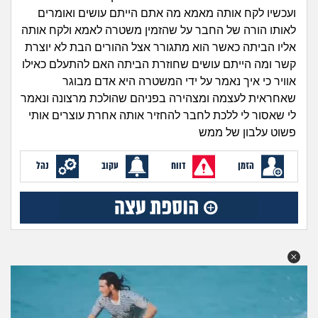
זוגיות
חיפוש שאלות
ועכשיו לקח אותה מאמא מה אתם הייתם עושים ואומרים
|
לאותו הורה של החבר על שהזמין משטרה לאמא ולקח אותה
היריון ולידה
הרשמה
התחברות
אליו הביתה כאשר הוא מתגורר אצל ההורים הבת לא יוצרת
קשר ומה הייתם עושים שחוזרת הביתה האם להתעלם כאילו
הורות ומשפחה
אוויר כי איך נאמר על ידי המשטרה היא אדם מבוגר
שאחראית לעצמה ומצהירה בפניהם שהולכת מרצונה ונאמר
מתבגרים
לי שאסור לי ללכת לחבר להחזיר אותה אחרת עוצרים אותי
פשוט עלבון של ממש
מהבקו"ם... ועד מתי?!
הזמן
דווח
עקוב
נהל
לימודים וסטודנטים
עבודה וקריירה
חברים ואנשים
בית, שכנים ושותפים