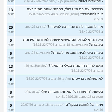
- להשלים ל-03?
(חימושניק, בן 19, כתב ב-22/07/26 16:04)
עצות
כשרבתי עם בת הזוג שלי, דחפתי אותה מתוך כעס.
13
איך להתמודד?
(אלכס, שם בדוי, בן 40, כתב ב-22/07/26
עצות
15:53)
איך להסביר לה שאני רוצה להיפרד?
(עידן, בן 27, כתב
20
ב-22/07/26 15:42)
עצות
היי. רציתי לבדוק אם מישהי עשתה לאחרונה טירונות
0
בעובדה?
(אנונימית, בת 18, כתבה ב-22/07/26 15:31)
עצות
בעיות ביני לבית הזוג, מה לעשות?
(אנונימי, בן 24, כתב
6
ב-22/07/26 15:22)
עצות
האם להיות חרמנית בגילי נורמאלי?
(Hayatov, בת 40,
13
כתבה ב-22/07/26 15:11)
עצות
לא משלמת בדייטים
(אלי, בן 29, כתב ב-22/07/26 15:00)
9
עצות
בטעות "התעוררתי" מאחת החברות שלי
(מקווה שלא
8
סוטה, בן 18, כתב ב-22/07/26 14:51)
עצות
ויתור על לוחמה בבקו״ם
(אנונימי, בת 18, כתבה ב-22/07/26
0
14:40)
עצות