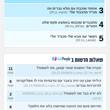
איפה אני? לא רואים אותי?
3
(אנונימית, בת 18)
עצות
3
אחותי שוכבת עם מלא גברים וזה
מוריד מהכבוד שלי
(מישהו, בן 20)
איך אני אמורה להתמודד עם
7
המצב?
(אנונימית, בת 21)
עצות
4
מתבגרים שנכנסו באמצע סקס שלנו
אני רוצה לנתק איתו קשר ולא
ההורים
6
(שלי88, בת 40)
מצליחה לעשות את זה
(MAJA,
עצות
בת 28)
5
הקשר עם אבא שלי מכביד עליי
נערה בת 18 שרוצה לצאת
19
(Lamali, בת 26)
בשאלה ומפחדת מהתגובה של
עצות
ההורים
(אנונימי, בת 18)
סבתא אהובה, בודדה
4
ומשתוללת
(רק נכד, בן 28)
עצות
שאלות חדשות ב
האם אח שלי מקנא/שונא את
8
חברה שלי חושבת שאני קמצן, מה לעשות?
11
אשתי?
(אורי, בן 33)
עצות
(ליאור, גיל: 23, נכתב ב-05/08/26 16:22)
עצות
הבת שלי מדוכדכת שאני ואביה
4
גיליתי שבן זוגי היה בעבר עם טרנסיות והיו לו אפליקציות
6
מבוגרים... איך מתמודדים?
(.,
עצות
בת 45)
להיכרויות גברים
(שושנה, בת 37, כתבה ב-05/08/26 16:13)
עצות
יש לי אפוטרופוס ואני לא מבין
5
לא יודע כבר מה לעשות?
(בן אדם, בן 18, כתב ב-05/08/26
2
למה
(זורו, בן 40)
עצות
16:02)
עצות
לא יודע מה לעשות יותר עם
5
תהיתם פעם מה הכוונה שמישהו בלע את הלשון?
6
המשפחה שלי
(יורם, בן 23)
עצות