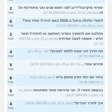
עשיתי מיקרובליידינג לפני חמש שנים ואני מתחרטת על
2
זה
(אנונימית, בת 23, כתבה ב-19/07/26 17:35)
עצות
לימודי כלכלה וניהול ב-2026 האם יהיה לי עתיד בזה?
5
(כפיר, בן 23, כתב ב-19/07/26 17:24)
עצות
מתלבט אם להמשיך במדעי המחשב או להתחיל תואר
2
חדש – אשמח לעצה אמיתית
(מדמח, בן 21, כתב ב-19/07/26
עצות
17:13)
מה הדרך הכי טובה ללמוד למבחן?
(אודי, בן 20, כתב
4
ב-19/07/26 17:04)
עצות
מרגיש אבוד...
(בדוי 30, בן 30, כתב ב-19/07/26 16:55)
5
עצות
בחור עם יותר נסיון מנשק גרוע
(היוש, בת 29, כתבה
6
ב-19/07/26 16:46)
עצות
בבקשה תעזרו לי. אני מרגישה שאני משתגעת
(Eden, בת
5
18, כתבה ב-19/07/26 16:37)
עצות
איך להכיר חברים?
(טוהר, בן 16, כתב ב-19/07/26 16:26)
4
עצות