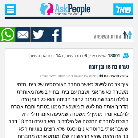
עמוד הבית
שאל שאלה
הורות ומשפחה
שאלות חדשות
14
6
18001
אנשים צפו,
כתבו עצות, ו-
דרגו את העצות.
שאלות שעוררו עניין
נערה בת 18 ובן זוגה
עצות חדשות
עייפה נפשית בת 44
|
כתבה את השאלה ב-18/05/26 בשעה 17:30
איך צריכה לפעול כאשר החבר האובססיה של ביתי מזמין
מה קורה כאן?
משטרה כאשר אני יושבת עם ביתי בחוץ בשעה מאוחרת
בלילה ומבקשת ממנה לחזור הביתה והוא כל הזמן הזה
מתחם הטיפים
מדריך אותה מה לעשות מושפעת ממנו בטרוף והבת אמרה
לו לבוא ומיד מזמין לי משטרה שמגיעה ואומרת לי היא
מדורים
הולכת לחבר זו החלטה של הילדה כי היא בגירה ובת 18 דבר
ששבר אותי בחוסר אונים וכעס שלא רוצים בזוגיות הלא
בריאה הזאת שהיא הראשונה שלו ומנתק אותה מחברות