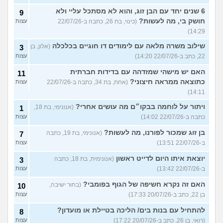
6 שנים יחד עם הבן זוג, והוא לא מסתכל עליי ולא
9
חושק בי, מה לעשות?
(כינוי, בת 26, כתבה ב-22/07/26
עצות
14:29)
שילוב משרה מלאה עם לימודים דו חוגיים בכלכלה
(אלון, בן
3
22, כתב ב-22/07/26 14:20)
עצות
האם יש מישהי שמזדהה עם בדידות חברתית
11
כתוצאה ממראה חיצוני?
(אחת, בת 34, כתבה ב-22/07/26
עצות
14:11)
ויתור על לוחמה בבקו״ם מה עושים אחרי?
(אנונימי, בת 18,
1
כתבה ב-22/07/26 14:02)
עצות
בן זוג שמכור לפורנו, מה לעשות?
(אנונימי, בת 19, כתבה
7
ב-22/07/26 13:51)
עצות
יוצאת איתו היום לדייט ראשון
(אנונימית, בת 18, כתבה
3
ב-22/07/26 13:42)
עצות
האם זה נקרא חשיפה של הגוף בפומבי?
(בחור ישיבה,
10
בן 22, כתב ב-20/07/26 17:33)
עצות
להתחיל עם בנות בים/ הליכה בטיילת או מועדון?
8
(רואי, בן 26, כתב ב-20/07/26 17:22)
עצות