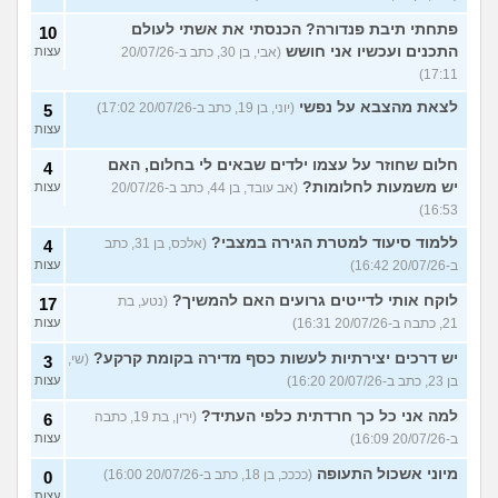
פתחתי תיבת פנדורה? הכנסתי את אשתי לעולם
10
התכנים ועכשיו אני חושש
(אבי, בן 30, כתב ב-20/07/26
עצות
17:11)
לצאת מהצבא על נפשי
(יוני, בן 19, כתב ב-20/07/26 17:02)
5
עצות
חלום שחוזר על עצמו ילדים שבאים לי בחלום, האם
4
יש משמעות לחלומות?
(אב עובד, בן 44, כתב ב-20/07/26
עצות
16:53)
ללמוד סיעוד למטרת הגירה במצבי?
(אלכס, בן 31, כתב
4
ב-20/07/26 16:42)
עצות
לוקח אותי לדייטים גרועים האם להמשיך?
(נטע, בת
17
21, כתבה ב-20/07/26 16:31)
עצות
יש דרכים יצירתיות לעשות כסף מדירה בקומת קרקע?
(שי,
3
בן 23, כתב ב-20/07/26 16:20)
עצות
למה אני כל כך חרדתית כלפי העתיד?
(ירין, בת 19, כתבה
6
ב-20/07/26 16:09)
עצות
מיוני אשכול התעופה
(ככככ, בן 18, כתב ב-20/07/26 16:00)
0
עצות