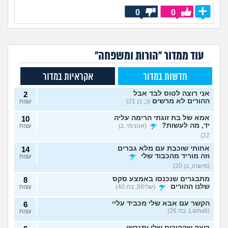
0
0
עוד ממדור "הורות ומשפחה"
חדשות במדור
אקראיות במדור
אני רוצה לטוס לבד אבל
2
ההורים לא מרשים
(כ, בן 21)
עצות
אמא של בת זוגתי הרימה עליה
10
יד, מה לעשות?
(אנונימי, בן
עצות
22)
אחותי שוכבת עם מלא גברים
14
וזה מוריד מהכבוד שלי
עצות
(מישהו, בן 20)
מתבגרים שנכנסו באמצע סקס
8
שלנו ההורים
(שלי88, בת 40)
עצות
הקשר עם אבא שלי מכביד עליי
6
(Lamali, בת 26)
עצות
רוצה שההורים שלי יתגרשו