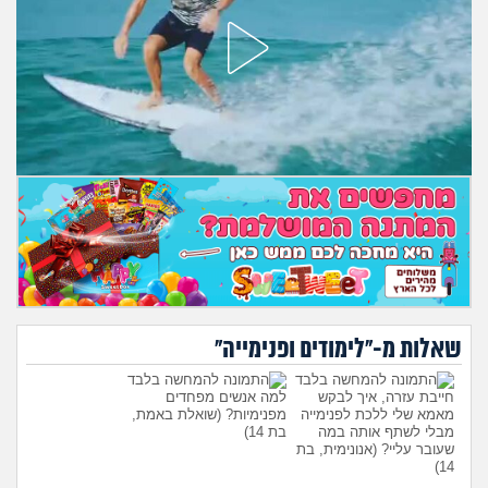
מה שעובר עליי
שומרים על הגוף
פיננסי וכלכלה
בין הסדינים
חיות מחמד
יוקר המחיה
גאווה
שאלות מ-"לימודים ופנימייה"
חייבת עזרה, איך לבקש
למה אנשים מפחדים
מאמא שלי ללכת לפנימייה
מפנימיות?
(שואלת באמת,
מבלי לשתף אותה במה
בת 14)
שעובר עליי?
(אנונימית, בת
14)