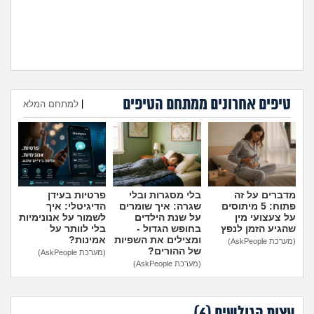
טיפים אחרונים ממתחם הטיפים
היועצת המליצה לשלוח את
עומדת להיות בפנימייה ויש לי
|
למתחם המלא
הבן שלי לפנימייה, לסמוך
חבר, אני יכולה להביא אותו
עליה?
(אמא מודאגת, בת
לחדר שלי?
(פנימיסטית
הוספת טיפ
35)
לעתיד, בת 16)
מדברים על זה
בלי מסגרות ובלי
פרטיות בעידן
פתוח: 5 מיתוסים
שגרה: איך שומרים
הדיגיטלי: איך
על צעצועי מין
על שנת הילדים
לשמור על אנונימיות
שהגיע הזמן לנפץ
בחופש הגדול -
בלי לוותר על
ומצילים את השפיות
אמינות?
(מערכת AskPeople)
של ההורים?
(מערכת AskPeople)
(מערכת AskPeople)
עצות הגולשים (
6
)