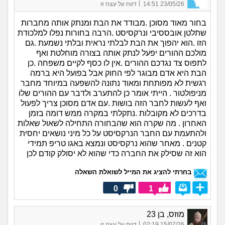
|
23/05/26 14:51
דווח על עצה זו
בחור מאוד מסוכן .מבודד את הבת ומנתק אותה מחברות
שתלטן אובססיבי ונרקסיסט .הרבה בחורות נפלו למלכודת
הזו .הוא יהפוך את הבת לבלתי נראית ובלתי נשמעת .גם
מולכם ההורים יפעל לנתק אותה בצורה מוחלטת ואף
לתפוס צד נגדכם ההורים .אין לו כסף לקיים משפחה .כן
הבת היא אדם מבוגר לפי החוק אבל בפועל היא ברמה
רגשית לא מפותחת ומאוד נתונה להשפעה במיוחד מחבר
מניפולטור . הייתי אומר כן להתערב ולדבר עם ההורים שלו
ואף לעשות לחבר הזה בושות .עם אדם מסוכן צריך לפעול
בדרכים לא מקובלות .נתקלתי במקרה ממש דומה בזמן
האחרון . מה שקרה הוא שהבחורה התחילה לשאול שאלות
ולהתעמת עם החבר הנרקסיסט על כל מיני נושאים יחסית
קטנים . מאחר שהוא נרקסיסט ונמצא באגו טריפ תמידי
הוא זה שסילק את החברה כדי שהוא לא יסולק קודם לכן
בחרתי להציג את המייל לשואלת השאלה
0
1
מוזס, בן 23
|
15/07/26 02:19
דווח על עצה זו