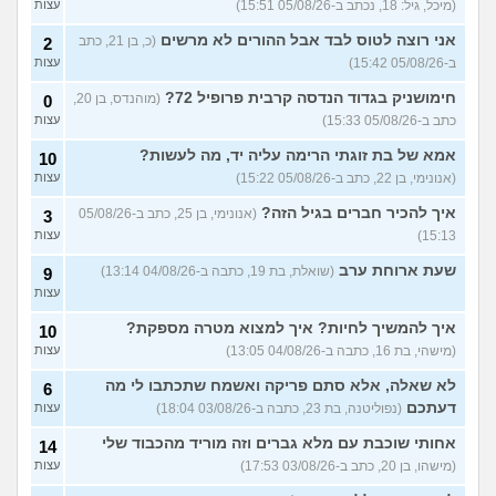
(מיכל, גיל: 18, נכתב ב-05/08/26 15:51)
עצות
בן 10 לא רוצה שאנחנו ההורים
9
נהיה נוכחים במסיבת סיום של
אני רוצה לטוס לבד אבל ההורים לא מרשים
(כ, בן 21, כתב
2
עצות
הכיתה
(גורי, בן 42)
ב-05/08/26 15:42)
עצות
מה הסוד הזה שגורם לריח
7
חימושניק בגדוד הנדסה קרבית פרופיל 72?
(מוהנדס, בן 20,
0
הטוב להשאר בבגד לאורך זמן
עצות
כתב ב-05/08/26 15:33)
עצות
???
(מתלמדת, בת 50)
אמא של בת זוגתי הרימה עליה יד, מה לעשות?
איך לומר להורים שאני רוצה
10
9
להיות חילוני?
(אהרן, בן 17)
עצות
(אנונימי, בן 22, כתב ב-05/08/26 15:22)
עצות
איך להכיר חברים בגיל הזה?
עוד שאלות חדשות במדור
(אנונימי, בן 25, כתב ב-05/08/26
3
15:13)
עצות
שעת ארוחת ערב
(שואלת, בת 19, כתבה ב-04/08/26 13:14)
9
עצות
איך להמשיך לחיות? איך למצוא מטרה מספקת?
10
(מישהי, בת 16, כתבה ב-04/08/26 13:05)
עצות
לא שאלה, אלא סתם פריקה ואשמח שתכתבו לי מה
6
דעתכם
(נפוליטנה, בת 23, כתבה ב-03/08/26 18:04)
עצות
אחותי שוכבת עם מלא גברים וזה מוריד מהכבוד שלי
14
(מישהו, בן 20, כתב ב-03/08/26 17:53)
עצות