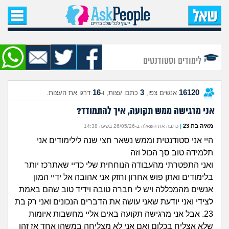
עמוד הבית
שאל שאלה
לימודים וסטודנטים
שאלות חדשות
16
3
16120
אנשים צפו,
כתבו עצות, ו-
דרגו את העצות.
שאלות שעוררו עניין
אני מרגישה ממש תקועה, איך להתמודד?
עצות חדשות
מאיה בת 23
|
כתבה את השאלה ב-26/05/26 בשעה 14:38
היי אני סטודנטית וממש נשאר חצי שנה לילימודים אני
מה קורה כאן?
תלמידה טוב סך הכול וזה
ואני התפטרתי מהעבודה הנוחחית שלי כדיי שאתרכז יותר
מתחם הטיפים
בלימודים ואתן פוש אחרון וחזק אני אהובה אל ידיי המון
אנשים מהמכללה ויש לי חברה טובה וידיד טוב שהם באמת
מדורים
לצידי ואני יודעת שאני עושה את הדברים הנכונים ואני רק בת
23. אבל אני מרגישה תקועה באים אליי מחשבות איומות
שלא אצליח בכלום ואם אני לא מצליחה במשהו אחד אז זהו