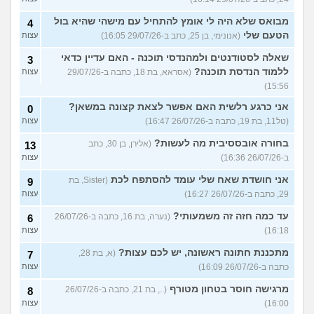
מבואס שלא היה לי אומץ להתחיל עם מישהי שהיא בול
4
הטעם שלי
(אנונימי, בן 25, כתב ב-29/07/26 16:05)
עצות
שאלה לסטודנטים ולמהנדסי תוכנה - האם עדיין כדאי
3
ללמוד הנדסת תוכנה?
(אסראא, בת 18, כתבה ב-29/07/26
עצות
15:56)
אני כרגע רלשית האם אפשר לצאת קצונה במשאן?
0
(טל11, בת 19, כתבה ב-26/07/26 16:47)
עצות
בחורה אובססיבית מה לעשות?
(אלירן, בן 30, כתב
13
ב-26/07/26 16:36)
עצות
אני חושדת שאח שלי עומד להסתפח לכת
(Sister, בת
9
29, כתבה ב-26/07/26 16:27)
עצות
עד כמה חזה זה משמעותי?
(נערה, בת 16, כתבה ב-26/07/26
6
16:18)
עצות
מתכננת חתונה ראשונה, יש לכם עצות?
(א, בת 28,
7
כתבה ב-26/07/26 16:09)
עצות
מרגישה חוסר בטחון מטורף
(.., בת 21, כתבה ב-26/07/26
8
16:00)
עצות