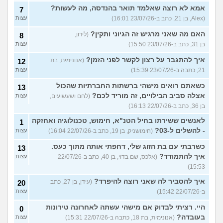
אמא לא רוצה שאלמד תואר בהנדסה, מה לעשות?
7
(Alex, בן 21, כתב ב-23/07/26 16:01)
עצות
האם מה שאני מרגיש זה הגיוני ותקין?
(לירון,
8
בן 31, כתב ב-23/07/26 15:50)
עצות
איך להתגבר על רצון לקשר לפני הזמן?
(אנונימית, בת
12
21, כתבה ב-23/07/26 15:39)
עצות
כשאתם רואים מישהי ברשתות החברתיות שהכול
13
אצלה סביב הבילויים, זה מוריד לכם?
(לחם ושעשועים,
עצות
בן 36, כתב ב-22/07/26 16:13)
לאנשים ששירתו בחיל הטנ"א, חימוש, טכנולוגיה ואחזקה
1
- להשלים ל-03?
(חימושניק, בן 19, כתב ב-22/07/26 16:04)
עצות
כשרבתי עם בת הזוג שלי, דחפתי אותה מתוך כעס.
13
איך להתמודד?
(אלכס, שם בדוי, בן 40, כתב ב-22/07/26
עצות
15:53)
איך להסביר לה שאני רוצה להיפרד?
(עידן, בן 27, כתב
20
ב-22/07/26 15:42)
עצות
היי. רציתי לבדוק אם מישהי עשתה לאחרונה טירונות
0
בעובדה?
(אנונימית, בת 18, כתבה ב-22/07/26 15:31)
עצות