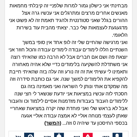
זוגיות
חיפוש שאלות
מבחינתי אני כישלון גמור למרות שלפניי זה קיבלתי מחמאות
|
מאנשים אחרים מרצים ומתרגלים אני עכשיו גרה אצל
היריון ולידה
הרשמה
התחברות
ההורים בגלל שאני סטודנטית ולהגיד תאמת זה לא פשוט אני
מדגעגעת לעצמאות שלי כבר. יצאתי מהבית עוד בשירות
הורות ומשפחה
הלאומי.
ואני מרגישה שהחיים שלי זה לופ אחד אין סופי במשך
מתבגרים
השנתיים הללו לימודים עבודה לימודים עבודה והכול חוזר אני
יוצאת פה ושם אם חברים אבל לא הרבה כמו שהאיתי רוצה
מהבקו"ם... ועד מתי?!
אני משתדלת להשקיעה בלימודים כדיי שלא אהיה מאחורה
ותאמינו לי עשיתי את זה זה נורע וזה עלה בזה שהאיתי חייבת
לימודים וסטודנטים
להקפיא את הלימודים למשך שנה. אני גם כותבת סידרה וזה
מה שמקדם אותי ונותן לי השראה ואני מאמינה בזה גם
עבודה וקריירה
חסכתי לזה עכשיו במציאות אני יודעת שנשאר לי חצי שנה
ללימודים העבוד בעבודות מזדמנות אסיים לילמוד וכו והעבור
חברים ואנשים
אבל לא בראש שלי ואני פוחדת שזה יקרה במציאות שאחריי
שאתן לעצמי מנוחה אוליי לא אמצה עבודה אוליי אגעה
בכספי החיסכון עד שיהיה 0 וזה...
(המשך)
בית, שכנים ושותפים