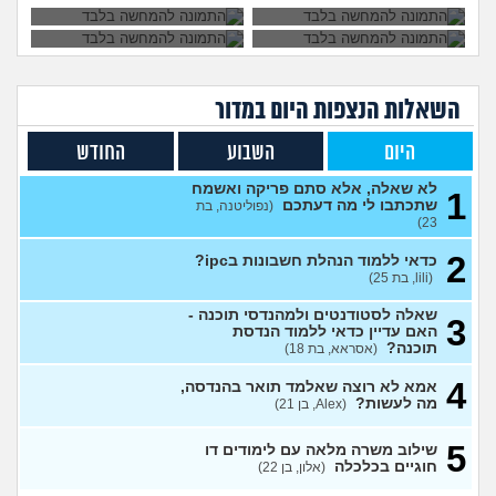
4
למבחן?
(אודי, בן 20)
עצות
האם קיבלתי מספיק בבר אילן
1
כדי להמשיך לשנה הבאה? (אני
עצות
כיתה ח)
(כפיר, בן 14)
השאלות הנצפות ה
יום
במדור
לימודי גיאוגרפיה?
(אנונימית, בת
2
19)
עצות
היום
השבוע
החודש
מתלבט על כיון לימודים
(יואב, בן
3
לא שאלה, אלא סתם פריקה ואשמח
27)
עצות
1
שתכתבו לי מה דעתכם
(נפוליטנה, בת
23)
בירור לגבי תכנית 4 שנתית
1
לרפואה
(מירי, בת 23)
עצות
2
כדאי ללמוד הנהלת חשבונות בipc?
(lili, בת 25)
יש לי 11 שנות לימוד איך אני
3
משלים ל12?
(אסי, בן 35)
עצות
שאלה לסטודנטים ולמהנדסי תוכנה -
3
אני מרגישה שאני לא מתקדמת
האם עדיין כדאי ללמוד הנדסת
7
לשום מקום
תוכנה?
(אסראא, בת 18)
(ללללל, בת 24)
עצות
4
לימודים בתחום מזרחנות/
2
אמא לא רוצה שאלמד תואר בהנדסה,
קרימינולוגיה עם אבחנות
מה לעשות?
עצות
(Alex, בן 21)
פסיכיאטריות
(בר, בת 27)
5
שילוב משרה מלאה עם לימודים דו
ללמוד פסיכולוגיה?
(מישהו, בן
2
חוגיים בכלכלה
(אלון, בן 22)
87)
עצות