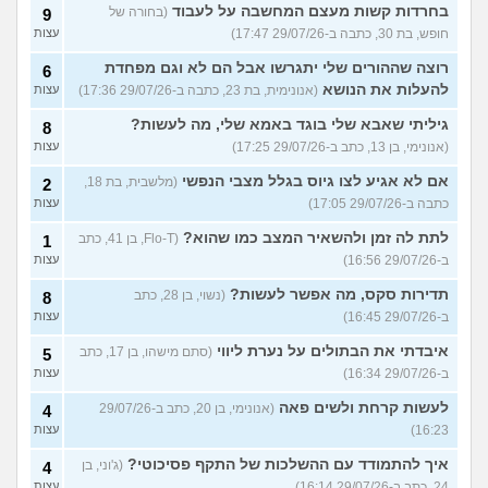
בחרדות קשות מעצם המחשבה על לעבוד
(בחורה של
9
חופש, בת 30, כתבה ב-29/07/26 17:47)
עצות
רוצה שההורים שלי יתגרשו אבל הם לא וגם מפחדת
6
להעלות את הנושא
(אנונימית, בת 23, כתבה ב-29/07/26 17:36)
עצות
גיליתי שאבא שלי בוגד באמא שלי, מה לעשות?
8
(אנונימי, בן 13, כתב ב-29/07/26 17:25)
עצות
אם לא אגיע לצו גיוס בגלל מצבי הנפשי
(מלשבית, בת 18,
2
כתבה ב-29/07/26 17:05)
עצות
לתת לה זמן ולהשאיר המצב כמו שהוא?
(Flo-T, בן 41, כתב
1
ב-29/07/26 16:56)
עצות
תדירות סקס, מה אפשר לעשות?
(נשוי, בן 28, כתב
8
ב-29/07/26 16:45)
עצות
איבדתי את הבתולים על נערת ליווי
(סתם מישהו, בן 17, כתב
5
ב-29/07/26 16:34)
עצות
לעשות קרחת ולשים פאה
(אנונימי, בן 20, כתב ב-29/07/26
4
16:23)
עצות
איך להתמודד עם ההשלכות של התקף פסיכוטי?
(ג'וני, בן
4
24, כתב ב-29/07/26 16:14)
עצות