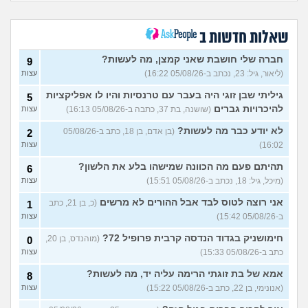
אם הייתה לכם מכונת זמן.
12
הייתם בוחרים לנשור מבית
עצות
ספר כדי להתחיל מוקדם יותר?
שאלות חדשות ב
(ירין, בת 19)
סיימתי תואר והבנתי שאני לא
9
חברה שלי חושבת שאני קמצן, מה לעשות?
9
רוצה לעבוד בתחום, מה
עצות
(ליאור, גיל: 23, נכתב ב-05/08/26 16:22)
עצות
עכשיו?
(טל, בת 29)
גיליתי שבן זוגי היה בעבר עם טרנסיות והיו לו אפליקציות
5
מס שאלות לסטודנטים ובוגרים
1
של המכללה האקדמית וינגייט
להיכרויות גברים
(שושנה, בת 37, כתבה ב-05/08/26 16:13)
עצות
עצות
(מתלבט לגבי תואר, בן 28)
לא יודע כבר מה לעשות?
(בן אדם, בן 18, כתב ב-05/08/26
2
לימודים מסלול בוקר או ערב?
3
16:02)
עצות
(אנונימית, בת 27)
עצות
תהיתם פעם מה הכוונה שמישהו בלע את הלשון?
6
אילו יחידות טכנולוגיות יש?
2
(אנונימי, בן 17)
עצות
(מיכל, גיל: 18, נכתב ב-05/08/26 15:51)
עצות
החיים בתור סטודנט לרפואה
אני רוצה לטוס לבד אבל ההורים לא מרשים
9
(כ, בן 21, כתב
1
(אנונימי, בן 20)
עצות
ב-05/08/26 15:42)
עצות
הנדסת בניין באריאל או סמי
3
חימושניק בגדוד הנדסה קרבית פרופיל 72?
(מוהנדס, בן 20,
0
שמעון?
(יותם, בן 23)
עצות
כתב ב-05/08/26 15:33)
עצות
אני מרגישה ממש תקועה, איך
3
אמא של בת זוגתי הרימה עליה יד, מה לעשות?
8
להתמודד?
(מאיה, בת 23)
עצות
(אנונימי, בן 22, כתב ב-05/08/26 15:22)
עצות
עוד שאלות חדשות במדור