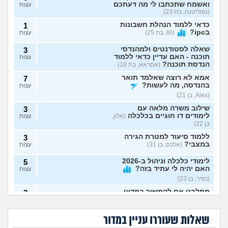
ואשמח שתכתבו לי מה דעתכם
עצות
(נפוליטנה, בת 23)
כדאי ללמוד הנהלת חשבונות
1
בipc?
(lili, בת 25)
עצות
שאלה לסטודנטים ולמהנדסי
3
תוכנה - האם עדיין כדאי ללמוד
עצות
הנדסת תוכנה?
(אסראא, בת 18)
אמא לא רוצה שאלמד תואר
7
בהנדסה, מה לעשות?
עצות
(Alex, בן 21)
שילוב משרה מלאה עם
3
לימודים דו חוגיים בכלכלה
(אלון,
עצות
בן 22)
ללמוד סיעוד למטרת הגירה
3
במצבי?
(אלכס, בן 31)
עצות
לימודי כלכלה וניהול ב-2026
5
האם יהיה לי עתיד בזה?
עצות
(כפיר, בן 23)
מתלבט אם להמשיך במדעי
2
איך לשלב בין עבודה,
קבלתי ציון לא טוב
המחשב או להתחיל תואר חדש
עצות
לימודים, תחביבים,
בפסיכומטרי ורוצה
– אשמח לעצה אמיתית
לא מצליחה להתאפס
(מדמח,
בן הזוג החליט לעשות
כושר, משפחה
ללמוד רפואה, לוותר
על הלימודים, לא רוצה
עוד פסיכומטרי, זו
בן 21)
וזוגיות?
על החלום?
שאלות שעוררו עניין במדור
לפרוש מהתואר, מה
סיבה טובה להיפרד
לעשות?
ממנו?
מה הדרך הכי טובה ללמוד